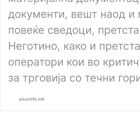
документи, вешт наод и 
повеќе сведоци, претст
Неготино, како и претст
оператори кои во крити
за трговија со течни гор
plusinfo.mk