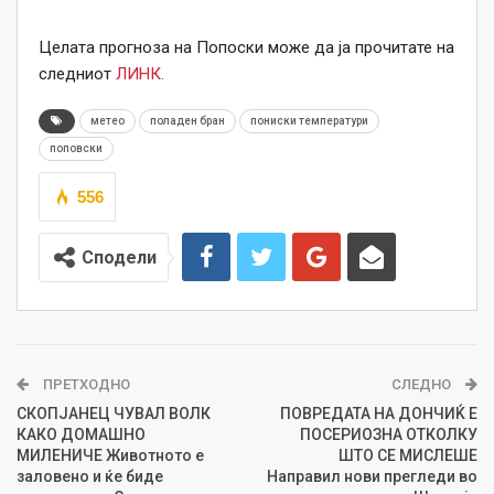
Целата прогноза на Попоски може да ја прочитате на
следниот
ЛИНК.
метео
поладен бран
пониски температури
поповски
556
Сподели
ПРЕТХОДНО
СЛЕДНО
СКОПЈАНЕЦ ЧУВАЛ ВОЛК
ПОВРЕДАТА НА ДОНЧИЌ Е
КАКО ДОМАШНО
ПОСЕРИОЗНА ОТКОЛКУ
МИЛЕНИЧЕ Животното е
ШТО СЕ МИСЛЕШЕ
заловено и ќе биде
Направил нови прегледи во