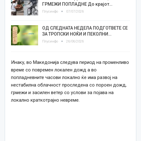
ГРМЕЖИ ПОПЛАДНЕ До крајот…
Плусинфо
07/07/2026
ОД СЛЕДНАТА НЕДЕЛА ПОДГОТВЕТЕ СЕ
ЗА ТРОПСКИ НОЌИ И ПЕКОЛНИ…
Плусинфо
26/06/2026
Инаку, во Македонија следува период на променливо
време со повремен локален дожд а во
попладневните часови локално ќе има развој на
нестабилна облачност проследена со пороен дожд,
грмежи и засилен ветер со услови за појава на
локално краткотрајно невреме.