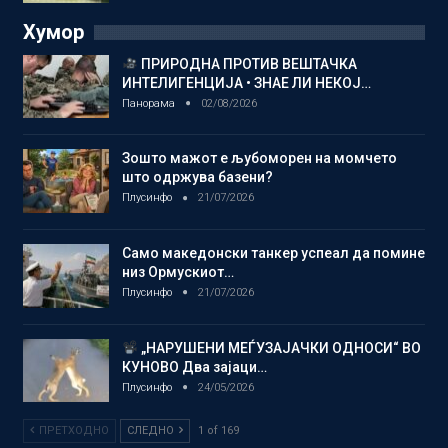
Хумор
ПРИРОДНА ПРОТИВ ВЕШТАЧКА
ИНТЕЛИГЕНЦИЈА • ЗНАЕ ЛИ НЕКОЈ…
Панорама
02/08/2026
Зошто мажот е љубоморен на момчето
што одржува базени?
Плусинфо
21/07/2026
Само македонски танкер успеал да помине
низ Ормускиот…
Плусинфо
21/07/2026
„НАРУШЕНИ МЕЃУЗАЈАЧКИ ОДНОСИ“ ВО
КУНОВО Два зајаци…
Плусинфо
24/05/2026
ПРЕТХОДНО
СЛЕДНО
1 of 169