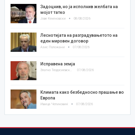
Задоцнив, но ја исполнив желбата на
мојот татко
Јове Кекеновски
08/08/2026
Леснотијата на разградувањетото на
еден мировен договор
Азис Положани
07/08/2026
Исправена земја
Златко Теодосиевски
07/08/2026
Климата како безбедносно прашање во
Европа
Ивица Челиковиќ
07/08/2026