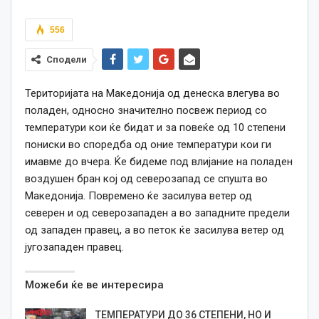
556
Сподели
Територијата на Македонија од денеска влегува во
поладен, односно значително посвеж период со
температури кои ќе бидат и за повеќе од 10 степени
пониски во споредба од оние температури кои ги
имавме до вчера. Ќе бидеме под влијание на поладен
воздушен бран кој од северозапад се спушта во
Македонија. Повремено ќе засилува ветер од
северен и од северозападен а во западните предели
од западен правец, а во петок ќе засилува ветер од
југозападен правец.
Можеби ќе ве интересира
ТЕМПЕРАТУРИ ДО 36 СТЕПЕНИ, НО И