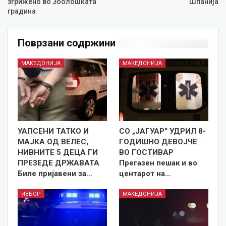
згрижено во Зоолошката
Шпанија
градина
Поврзани содржини
МАКЕДОНИЈА
МАКЕДОНИЈА
УАПСЕНИ ТАТКО И
СО „ЈАГУАР“ УДРИЛ 8-
МАЈКА ОД ВЕЛЕС,
ГОДИШНО ДЕВОЈЧЕ
НИВНИТЕ 5 ДЕЦА ГИ
ВО ГОСТИВАР
ПРЕЗЕДЕ ДРЖАВАТА
Прегазен пешак и во
Биле пријавени за…
центарот на…
ИЗБОР
МАКЕДОНИЈА