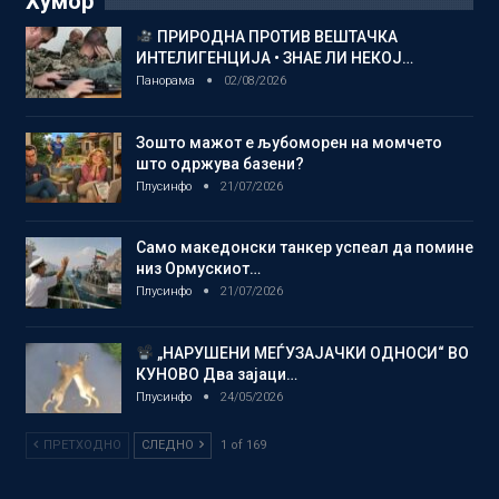
Хумор
ПРИРОДНА ПРОТИВ ВЕШТАЧКА
ИНТЕЛИГЕНЦИЈА • ЗНАЕ ЛИ НЕКОЈ…
Панорама
02/08/2026
Зошто мажот е љубоморен на момчето
што одржува базени?
Плусинфо
21/07/2026
Само македонски танкер успеал да помине
низ Ормускиот…
Плусинфо
21/07/2026
„НАРУШЕНИ МЕЃУЗАЈАЧКИ ОДНОСИ“ ВО
КУНОВО Два зајаци…
Плусинфо
24/05/2026
ПРЕТХОДНО
СЛЕДНО
1 of 169