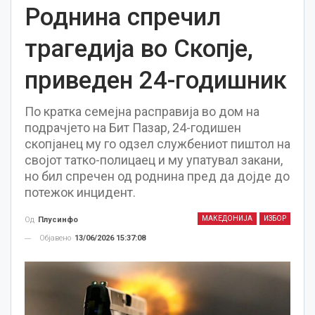
Роднина спречил
трагедија во Скопје,
приведен 24-годишник
По кратка семејна расправија во дом на
подрачјето на Бит Пазар, 24-годишен
скопјанец му го одзел службениот пиштол на
својот татко-полицаец и му упатувал закани,
но бил спречен од роднина пред да дојде до
потежок инцидент.
МАКЕДОНИЈА
ИЗБОР
Од
Плусинфо
Објавено
13/06/2026 15:37:08