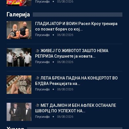
Плусинфо
05/08/2026
Галерија
ГЛАДИЈАТОР И ВОИН Расел Кроу тренира
со познат борач со кој…
Плусинфо
06/08/2026
ЖИВЕЈ ГО ЖИВОТОТ ЗАШТО НЕМА
РЕПРИЗА Слушнете ја новата…
Плусинфо
06/08/2026
ЛЕПА БРЕНА ПАДНА НА КОНЦЕРТОТ ВО
БУДВА Реакцијата на…
Плусинфо
06/08/2026
МЕТ ДАЈМОН И БЕН АФЛЕК ОСТАНАЛЕ
ШВОРЦ ПО УСПЕХОТ НА…
Плусинфо
06/08/2026