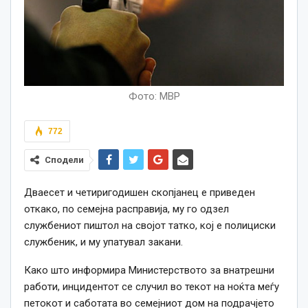
Фото: МВР
772
Сподели
Дваесет и четиригодишен скопјанец е приведен
откако, по семејна расправија, му го одзел
службениот пиштол на својот татко, кој е полициски
службеник, и му упатувал закани.
Како што информира Министерството за внатрешни
работи, инцидентот се случил во текот на ноќта меѓу
петокот и саботата во семејниот дом на подрачјето