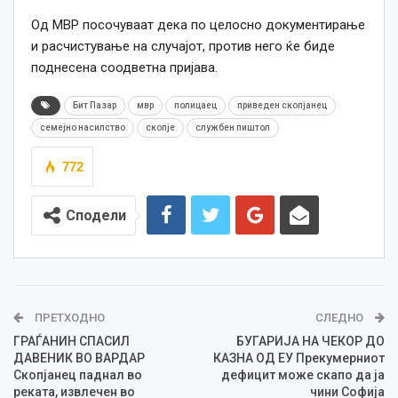
Од МВР посочуваат дека по целосно документирање
и расчистување на случајот, против него ќе биде
поднесена соодветна пријава.
Бит Пазар
мвр
полицаец
приведен скопјанец
семејно насилство
скопје
службен пиштол
772
Сподели
ПРЕТХОДНО
СЛЕДНО
ГРАЃАНИН СПАСИЛ
БУГАРИЈА НА ЧЕКОР ДО
ДАВЕНИК ВО ВАРДАР
КАЗНА ОД ЕУ Прекумерниот
Скопјанец паднал во
дефицит може скапо да ја
реката, извлечен во
чини Софија