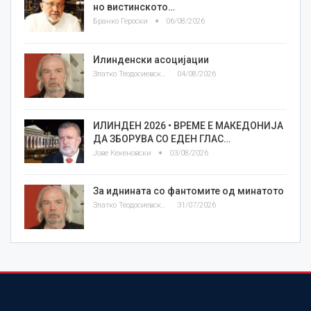
но вистинското…
Бранко Героски
06/08/2026
Илинденски асоцијации
Златко Теодосиевски
04/08/2026
ИЛИНДЕН 2026 • ВРЕМЕ Е МАКЕДОНИЈА
ДА ЗБОРУВА СО ЕДЕН ГЛАС…
Јове Кекеновски
03/08/2026
За иднината со фантомите од минатото
Златко Теодосиевски
31/07/2026