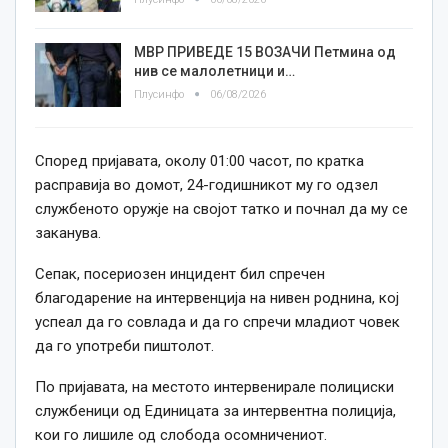
МВР ПРИВЕДЕ 15 ВОЗАЧИ Петмина од
нив се малолетници и…
Плусинфо
06/08/2026
Според пријавата, околу 01:00 часот, по кратка
расправија во домот, 24-годишникот му го одзел
службеното оружје на својот татко и почнал да му се
заканува.
Сепак, посериозен инцидент бил спречен
благодарение на интервенција на нивен роднина, кој
успеал да го совлада и да го спречи младиот човек
да го употреби пиштолот.
По пријавата, на местото интервенирале полициски
службеници од Единицата за интервентна полиција,
кои го лишиле од слобода осомничениот.