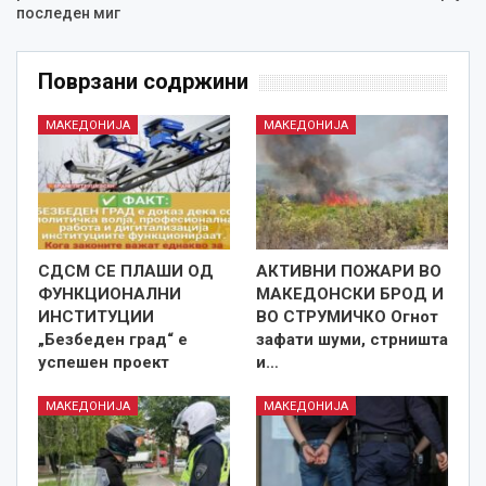
последен миг
Поврзани содржини
МАКЕДОНИЈА
МАКЕДОНИЈА
СДСМ СЕ ПЛАШИ ОД
АКТИВНИ ПОЖАРИ ВО
ФУНКЦИОНАЛНИ
МАКЕДОНСКИ БРОД И
ИНСТИТУЦИИ
ВО СТРУМИЧКО Огнот
„Безбеден град“ е
зафати шуми, стрништа
успешен проект
и…
МАКЕДОНИЈА
МАКЕДОНИЈА