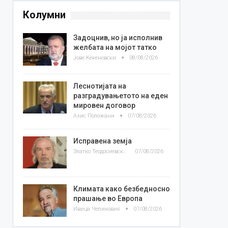
Колумни
Задоцнив, но ја исполнив
желбата на мојот татко
Јове Кекеновски
08/08/2026
Леснотијата на
разградувањетото на еден
мировен договор
Азис Положани
07/08/2026
Исправена земја
Златко Теодосиевски
07/08/2026
Климата како безбедносно
прашање во Европа
Ивица Челиковиќ
07/08/2026