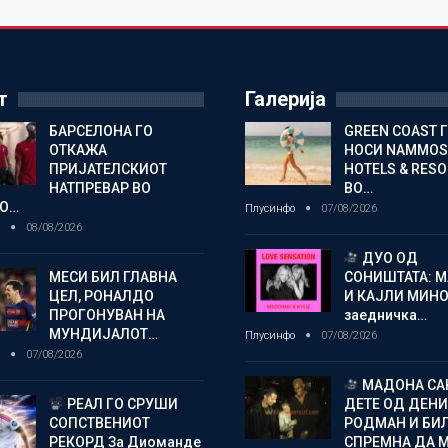
т
Галерија
БАРСЕЛОНА ГО
GREEN COAST 
ОТКАЖА
НОСИ NAMMOS
ПРИЈАТЕЛСКИОТ
HOTELS & RES
НАТПРЕВАР ВО
ВО…
О…
Плусинфо
07/08/2026
о
08/08/2026
ДУО ОД
МЕСИ БИЛ ГЛАВНА
СОНИШТАТА: 
ЦЕЛ, РОНАЛДО
И КАЈЛИ МИНО
ПРОГОНУВАН НА
заедничка…
МУНДИЈАЛОТ…
Плусинфо
07/08/2026
о
07/08/2026
МАДОНА СА
РЕАЛ ГО СРУШИ
ДЕТЕ ОД ДЕНИ
СОПСТВЕНИОТ
РОДМАН И БИ
РЕКОРД За Диоманде
СПРЕМНА ДА 