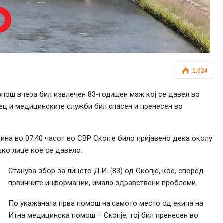
1,024
рпош вчера бил извлечен 83-годишен маж кој се давел во
дец и медицинските служби бил спасен и пренесен во
дина во 07:40 часот во СВР Скопје било пријавено дека околу
шко лице кое се давело.
Станува збор за лицето Д.И. (83) од Скопје, кое, според
првичните информации, имало здравствени проблеми.
По укажаната прва помош на самото место од екипа на
Итна медицинска помош – Скопје, тој бил пренесен во