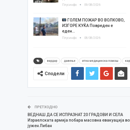
Плусинфо
09/08/2026
ГОЛЕМ ПОЖАР ВО ВОЛКОВО,
ИЗГОРЕ КУЌА Повреден е
еден…
Плусинфо
08/08/2026
вардар
давење
итна медицинска помош
ка
Сподели
ПРЕТХОДНО
ВЕДНАШ ДА СЕ ИСПРАЗНАТ 20 ГРАДОВИ И СЕЛА
Израелската армија побара масовна евакуација во
јужен Либан