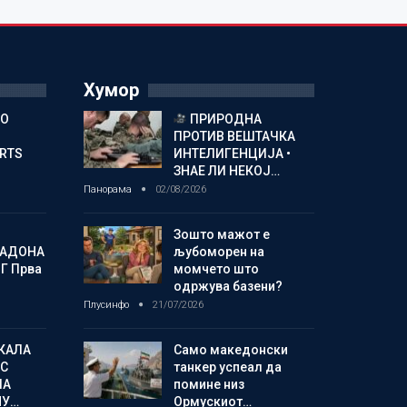
Хумор
ГО
ПРИРОДНА
ПРОТИВ ВЕШТАЧКА
ORTS
ИНТЕЛИГЕНЦИЈА •
ЗНАЕ ЛИ НЕКОЈ…
Панорама
02/08/2026
Зошто мажот е
МАДОНА
љубоморен на
Г Прва
момчето што
одржува базени?
Плусинфо
21/07/2026
КАЛА
Само македонски
С
танкер успеал да
ЛА
помине низ
МУ…
Ормускиот…