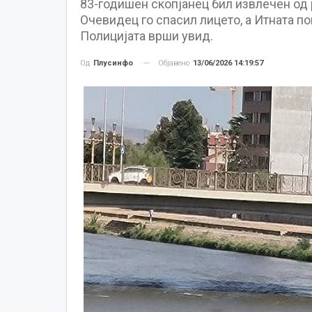
83-годишен скопјанец бил извлечен од 
Очевидец го спасил лицето, а Итната п
Полицијата врши увид.
Објавено
13/06/2026 14:19:57
Од
Плусинфо