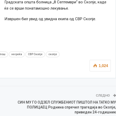
Градската општа болница „8 Септември“ во Скопје, каде
ќе се врши понатамошно лекување.
Извршен бил увид од увидна екипа од СВР Скопје.
рпош
несреќа
СВР Скопје
скопје
1,024
СЛЕДНО
СИН МУ ГО ОДЗЕЛ СЛУЖБЕНИОТ ПИШТОЛ НА ТАТКО МУ
ПОЛИЦАЕЦ Роднина спречил трагедија во Скопје,
приведен 24-годишник