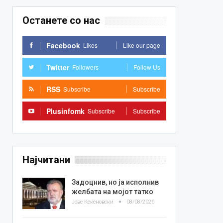
Останете со нас
Facebook
Likes
Like our page
Twitter
Followers
Follow Us
RSS
Subscribe
Subscribe
Plusinfomk
Subscribe
Subscribe
Најчитани
Задоцнив, но ја исполнив
желбата на мојот татко
Јове Кекеновски
08/08/2026