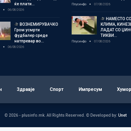
ќе плати…
Плусинфо
07/08/2026
о
06/08/2026
НАМЕСТО С
ВОЗНЕМИРУВАЧКО
КЛИМА, КИНЕЗ
Гром усмрти
ЛАДАТ СО ЏИ
фудбалер среде
ТИКВИ…
натпревар во…
Плусинфо
07/08/2026
о
06/08/2026
н
Здравје
Спорт
Импресум
Хумо
© 2026 - plusinfo.mk. All Rights Reserved.
© Developed by:
Unet