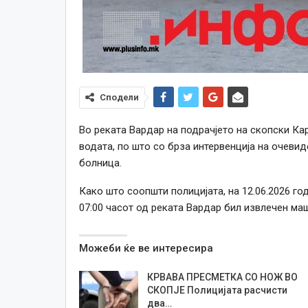
Сподели
Во реката Вардар на подрачјето на скопски Ка
водата, по што со брза интервенција на очеви
болница.
Како што соопшти полицијата, на 12.06.2026 го
07:00 часот од реката Вардар бил извлечен ма
Можеби ќе ве интересира
КРВАВА ПРЕСМЕТКА СО НОЖ ВО
СКОПЈЕ Полицијата расчисти
два…