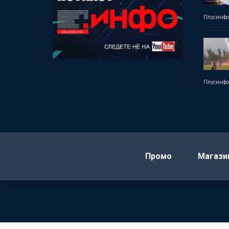
Плусинф
Плусинф
Промо
Магази