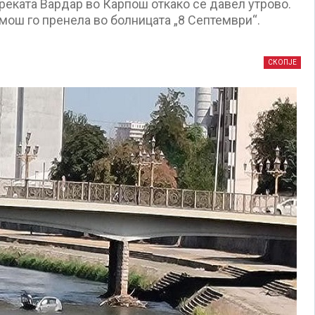
реката Вардар во Карпош откако се давел утрово.
омош го пренела во болницата „8 Септември“.
СКОПЈЕ