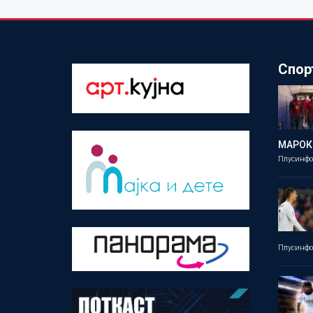
Спор
МАРОК
Плусинф
Плусинф