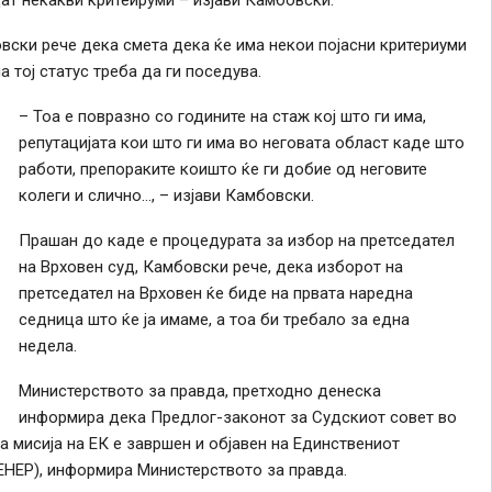
овски рече дека смета дека ќе има некои појасни критериуми
 тој статус треба да ги поседува.
– Тоа е повразно со годините на стаж кој што ги има,
репутацијата кои што ги има во неговата област каде што
работи, препораките коишто ќе ги добие од неговите
колеги и слично…, – изјави Камбовски.
Прашан до каде е процедурата за избор на претседател
на Врховен суд, Камбовски рече, дека изборот на
претседател на Врховен ќе биде на првата наредна
седница што ќе ја имаме, а тоа би требало за една
недела.
Министерството за правда, претходно денеска
информира дека Предлог-законот за Судскиот совет во
а мисија на ЕК е завршен и објавен на Единствениот
ЕНЕР), информира Министерството за правда.