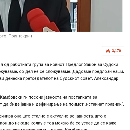
то: Принтскрин
3,170
л од работната група за новиот Предлог Закон за Судски
ожувавме, со дел не се сложувавме. Дадовме предлози наши,
ави денеска претседателот на Судскиот совет, Александар
Камбовски ги посочи јавноста на постапката за
 да биде јавна и дефинирање на поимот „истакнат правник“.
инира она што стално е актуелно во јавноста, што е
акон до некаде колку е тоа можно ќе се успее да се каже
ат некакви критеируми – изјави Камбовски.