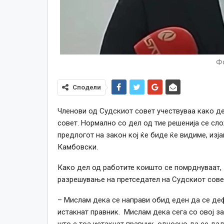
Фо
Сподели
Членови од Судскиот совет учествуваа како де
совет. Нормално со дел од тие решенија се сл
предлогот на закон кој ќе биде ќе видиме, изј
Камбовски.
Како дел од работите коишто се помрднуваат, 
разрешување на претседател на Судскиот совет
– Мислам дека се направи обид еден да се деф
истакнат правник. Мислам дека сега со овој з
што е тоа истакнат правник, односно да се дад