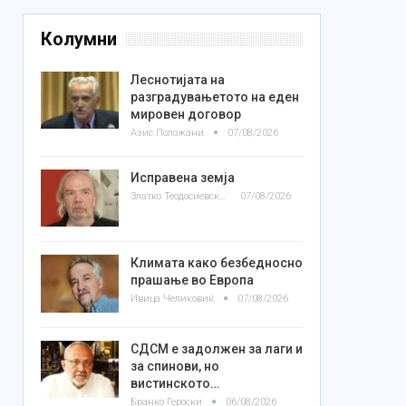
Колумни
Леснотијата на
разградувањетото на еден
мировен договор
Азис Положани
07/08/2026
Исправена земја
Златко Теодосиевски
07/08/2026
Климата како безбедносно
прашање во Европа
Ивица Челиковиќ
07/08/2026
СДСМ е задолжен за лаги и
за спинови, но
вистинското…
Бранко Героски
06/08/2026