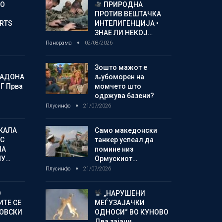
ГО
ПРИРОДНА
ПРОТИВ ВЕШТАЧКА
ORTS
ИНТЕЛИГЕНЦИЈА •
ЗНАЕ ЛИ НЕКОЈ…
Панорама
02/08/2026
Зошто мажот е
МАДОНА
љубоморен на
Г Прва
момчето што
одржува базени?
Плусинфо
21/07/2026
КАЛА
Само македонски
С
танкер успеал да
ЛА
помине низ
МУ…
Ормускиот…
Плусинфо
21/07/2026
О
„НАРУШЕНИ
ИТЕ СЕ
МЕЃУЗАЈАЧКИ
НОВСКИ
ОДНОСИ“ ВО КУНОВО
Два зајаци…