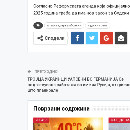
Согласно Реформската агенда која официјално 
2025 година треба да има нов закон за Судски 
александар камбовски
судски совет
Сподели
ПРЕТХОДНО
ТРОЈЦА УКРАИНЦИ УАПСЕНИ ВО ГЕРМАНИЈА Се
подготвувала саботажа во име на Русија, откриено
што планирале
Поврзани содржини
ИЗБОР
МАКЕДОНИ