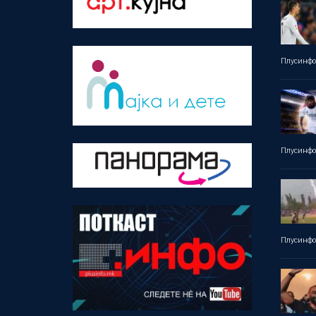
Плусинф
Плусинф
Плусинф