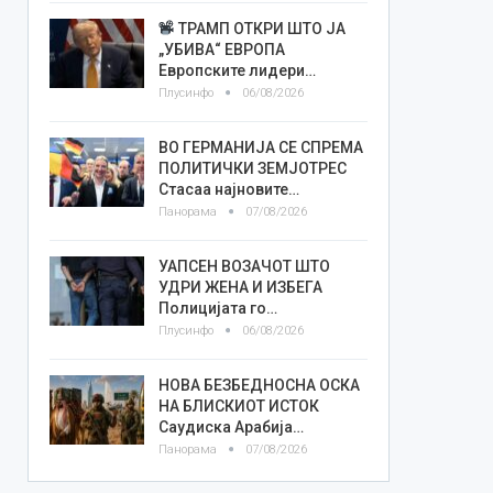
ТРАМП ОТКРИ ШТО ЈА
„УБИВА“ ЕВРОПА
Европските лидери…
Плусинфо
06/08/2026
ВО ГЕРМАНИЈА СЕ СПРЕМА
ПОЛИТИЧКИ ЗЕМЈОТРЕС
Стасаа најновите…
Панорама
07/08/2026
УАПСЕН ВОЗАЧОТ ШТО
УДРИ ЖЕНА И ИЗБЕГА
Полицијата го…
Плусинфо
06/08/2026
НОВА БЕЗБЕДНОСНА ОСКА
НА БЛИСКИОТ ИСТОК
Саудиска Арабија…
Панорама
07/08/2026