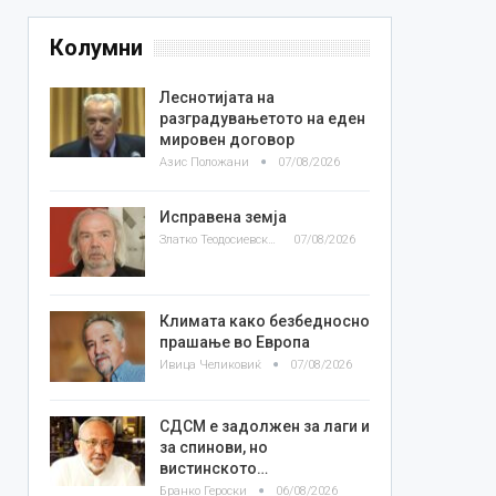
Колумни
Леснотијата на
разградувањетото на еден
мировен договор
Азис Положани
07/08/2026
Исправена земја
Златко Теодосиевски
07/08/2026
Климата како безбедносно
прашање во Европа
Ивица Челиковиќ
07/08/2026
СДСМ е задолжен за лаги и
за спинови, но
вистинското…
Бранко Героски
06/08/2026