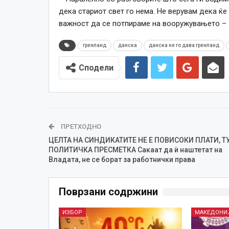
дека стариот свет го нема. Не верувам дека ќе 
важност да се потпираме на вооружувањето –
гренланд
данска
данска не го дава гренланд
Сподели
ПРЕТХОДНО
ЦЕЛТА НА СИНДИКАТИТЕ НЕ Е ПОВИСОКИ ПЛАТИ, Т
ПОЛИТИЧКА ПРЕСМЕТКА Сакаат да ѝ наштетат на
Владата, не се борат за работнички права
Поврзани содржини
ИЗБОР
МАКЕДОНИ