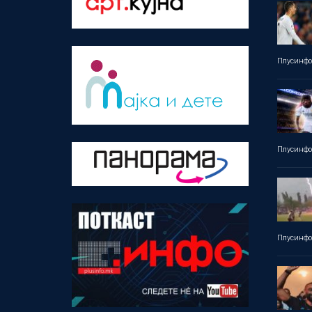
Плусинф
Плусинф
Плусинф