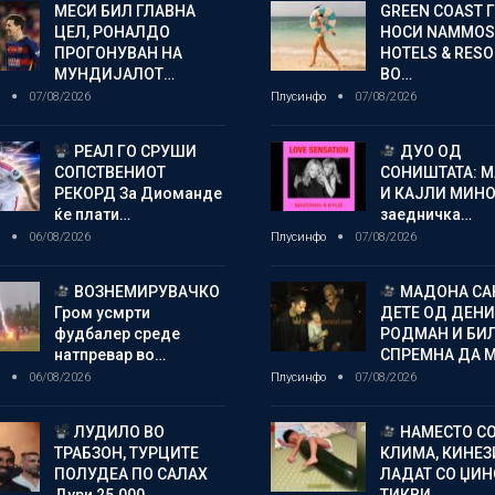
МЕСИ БИЛ ГЛАВНА
GREEN COAST 
ЦЕЛ, РОНАЛДО
НОСИ NAMMOS
ПРОГОНУВАН НА
HOTELS & RES
МУНДИЈАЛОТ…
ВО…
о
07/08/2026
Плусинфо
07/08/2026
РЕАЛ ГО СРУШИ
ДУО ОД
СОПСТВЕНИОТ
СОНИШТАТА: 
РЕКОРД За Диоманде
И КАЈЛИ МИНО
ќе плати…
заедничка…
о
06/08/2026
Плусинфо
07/08/2026
ВОЗНЕМИРУВАЧКО
МАДОНА СА
Гром усмрти
ДЕТЕ ОД ДЕНИ
фудбалер среде
РОДМАН И БИ
натпревар во…
СПРЕМНА ДА 
о
06/08/2026
Плусинфо
07/08/2026
ЛУДИЛО ВО
НАМЕСТО С
ТРАБЗОН, ТУРЦИТЕ
КЛИМА, КИНЕЗ
ПОЛУДЕА ПО САЛАХ
ЛАДАТ СО ЏИ
Дури 25.000…
ТИКВИ…