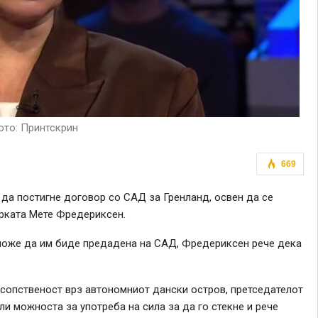
то: Принтскрин
669
да постигне договор со САД за Гренланд, освен да се
ерката Мете Фредериксен.
може да им биде предадена на САД, Фредериксен рече дека
сопственост врз автономниот дански остров, претседателот
и можноста за употреба на сила за да го стекне и рече