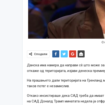
Фо
Сподели
Данска има намера да направи сè што може за 
откаже од територијата, изјави денеска преми
На прашањето дали територијата на Гренланд 
таков потег е незамислив.
Откако инсистираше дека САД треба да имаат 
на САД Доналд Трамп минатата недела ја отфрл