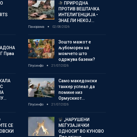
ГО
ПРИРОДНА
ПРОТИВ ВЕШТАЧКА
ORTS
ИНТЕЛИГЕНЦИЈА •
ЗНАЕ ЛИ НЕКОЈ…
Панорама
02/08/2026
Зошто мажот е
МАДОНА
љубоморен на
Г Прва
момчето што
одржува базени?
Плусинфо
21/07/2026
КАЛА
Само македонски
С
танкер успеал да
ЛА
помине низ
МУ…
Ормускиот…
Плусинфо
21/07/2026
О
„НАРУШЕНИ
ИТЕ СЕ
МЕЃУЗАЈАЧКИ
НОВСКИ
ОДНОСИ“ ВО КУНОВО
Два зајаци…