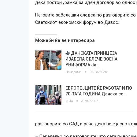
дека постои „рамка за иден договор во однос 
Неговите забелешки следеа по разговорите со 
Светскиот економски форум во Давос.
Можеби ќе ве интересира
ДАНСКАТА ПРИНЦЕЗА
ИЗАБЕЛА ОБЛЕЧЕ ВОЕНА
УНИФОРМА Ја…
Панорама
04/08/2026
ЕВРОПEЈЦИТЕ ЌЕ РАБОТАТ И ПО
70-ТАТА ГОДИНА Данска со…
МИА
31/07/2026
разговорите со САД и рече дека не е јасно кол
– Паралелно со разговорите што сега ги водим