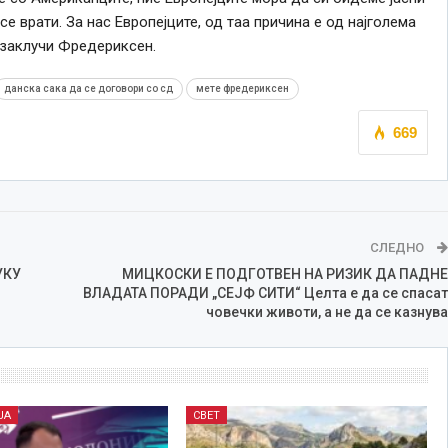
се врати. За нас Европејците, од таа причина е од најголема
 заклучи Фредериксен.
данска сака да се договори со сд
мете фредериксен
669
СЛЕДНО
УКУ
МИЦКОСКИ Е ПОДГОТВЕН НА РИЗИК ДА ПАДНЕ
ВЛАДАТА ПОРАДИ „СЕЈФ СИТИ“ Целта е да се спасат
човечки животи, а не да се казнува
ЈА
СВЕТ