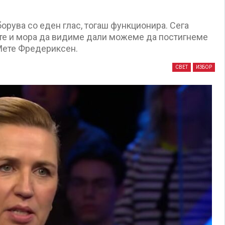
борува со еден глас, тогаш функционира. Сега
те и мора да видиме дали можеме да постигнеме
 Мете Фредериксен.
СВЕТ
ИЗБОР