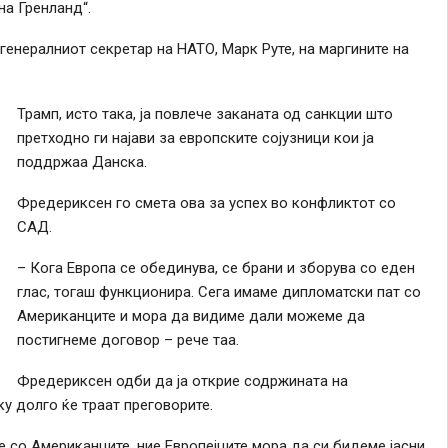
на Гренланд“.
генералниот секретар на НАТО, Марк Руте, на маргините на
Трамп, исто така, ја повлече заканата од санкции што
претходно ги најави за европските сојузници кои ја
поддржаа Данска.
Фредериксен го смета ова за успех во конфликтот со
САД.
– Кога Европа се обединува, се брани и зборува со еден
глас, тогаш функционира. Сега имаме дипломатски пат со
Американците и мора да видиме дали можеме да
постигнеме договор – рече таа.
Фредериксен одби да ја открие содржината на
ку долго ќе траат преговорите.
е со Американците, ние Европејците мора да си бидеме јасни