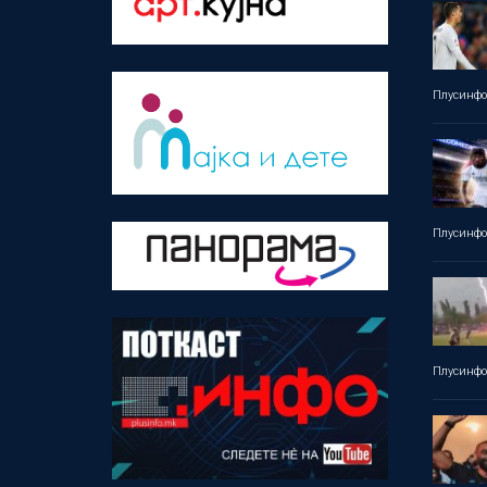
Плусинф
Плусинф
Плусинф