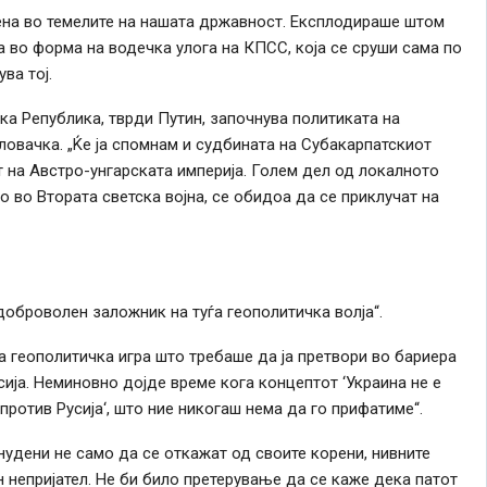
ена во темелите на нашата државност. Експлодираше штом
а во форма на водечка улога на КПСС, која
се
сруши сама по
ва тој.
а Република, тврди Путин, започнува политиката на
словачка. „Ќе ја спомнам и судбината на Субакарпатскиот
т на Австро-унгарската империја. Голем дел од локалното
о во Втората светска војна,
се
обидоа да
се
приклучат на
 доброволен заложник на туѓа геополитичка волја“.
а геополитичка игра што требаше да ја претвори во бариера
сија. Неминовно дојде време кога концептот ‘Украина не е
‘против Русија‘, што ние никогаш нема да го прифатиме“.
нудени не само да
се
откажат од своите корени, нивните
ен непријател. Не би било претерување да
се
каже дека патот