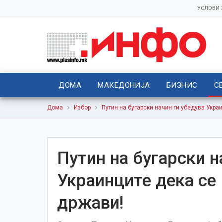
УСЛОВИ
ДОМА
МАКЕДОНИЈА
БИЗНИС
С
Дома
Избор
Путин на бугарски начин ги убедува Укра
Путин на бугарски н
Украинците дека се 
држави!