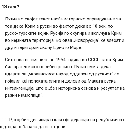
о 18
век
?!
Путин во својот текст наоѓа историско оправдување за
тоа дека Крим е руски во фактот дека во 18
век
, по
руско-турските војни, Русија го окупира и вклучува Крим
во нејзината територија. Во оваа „Новорусија“ ќе влезат и
други територии околу Црното Море.
Сето ова
се
сменило во 1954
година
во СССР, кога Крим
бил вратен
како
посебен регион. Путин смета дека
идејата за „украинскиот народ одделен од рускиот“
се
појавил кај полската елита и делови од Малата руска
интелигенција, што е „без историска основа и резултат на
разни измислици“.
 СССР, кој бил дефиниран
како
федерација на републики со
 подоцна побарала да
се
отцепи.