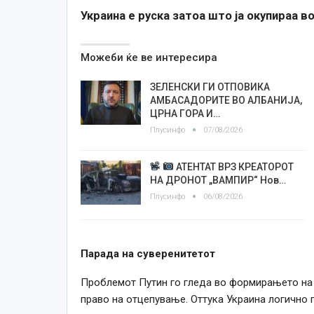
Украина е руска затоа што ја окупираа в
Можеби ќе ве интересира
ЗЕЛЕНСКИ ГИ ОТПОВИКА
АМБАСАДОРИТЕ ВО АЛБАНИЈА,
ЦРНА ГОРА И…
Плусинфо
07/08/2026
АТЕНТАТ ВРЗ КРЕАТОРОТ
НА ДРОНОТ „ВАМПИР“ Нов…
Плусинфо
06/08/2026
Парада на суверенитетот
Проблемот Путин го гледа во формирањето на
право на отцепување. Оттука Украина логично