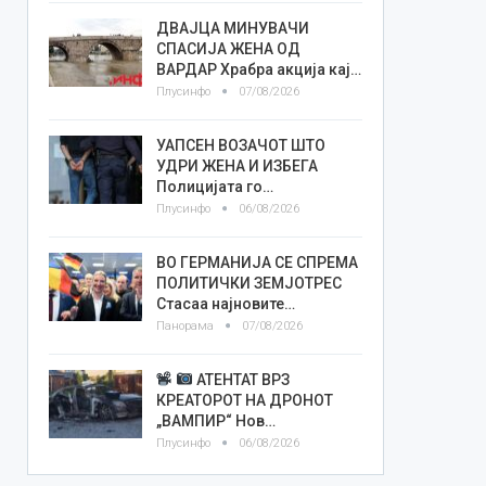
ДВАЈЦА МИНУВАЧИ
СПАСИЈА ЖЕНА ОД
ВАРДАР Храбра акција кај…
Плусинфо
07/08/2026
УАПСЕН ВОЗАЧОТ ШТО
УДРИ ЖЕНА И ИЗБЕГА
Полицијата го…
Плусинфо
06/08/2026
ВО ГЕРМАНИЈА СЕ СПРЕМА
ПОЛИТИЧКИ ЗЕМЈОТРЕС
Стасаа најновите…
Панорама
07/08/2026
АТЕНТАТ ВРЗ
КРЕАТОРОТ НА ДРОНОТ
„ВАМПИР“ Нов…
Плусинфо
06/08/2026