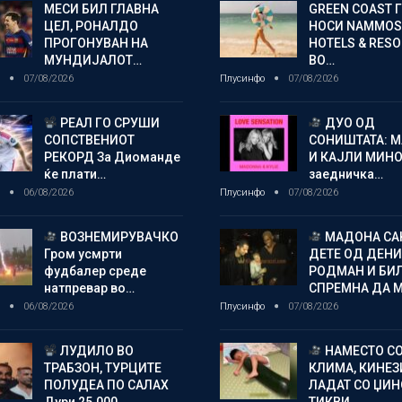
МЕСИ БИЛ ГЛАВНА
GREEN COAST 
ЦЕЛ, РОНАЛДО
НОСИ NAMMOS
ПРОГОНУВАН НА
HOTELS & RES
МУНДИЈАЛОТ…
ВО…
о
07/08/2026
Плусинфо
07/08/2026
РЕАЛ ГО СРУШИ
ДУО ОД
СОПСТВЕНИОТ
СОНИШТАТА: 
РЕКОРД За Диоманде
И КАЈЛИ МИНО
ќе плати…
заедничка…
о
06/08/2026
Плусинфо
07/08/2026
ВОЗНЕМИРУВАЧКО
МАДОНА СА
Гром усмрти
ДЕТЕ ОД ДЕНИ
фудбалер среде
РОДМАН И БИ
натпревар во…
СПРЕМНА ДА 
о
06/08/2026
Плусинфо
07/08/2026
ЛУДИЛО ВО
НАМЕСТО С
ТРАБЗОН, ТУРЦИТЕ
КЛИМА, КИНЕЗ
ПОЛУДЕА ПО САЛАХ
ЛАДАТ СО ЏИ
Дури 25.000…
ТИКВИ…