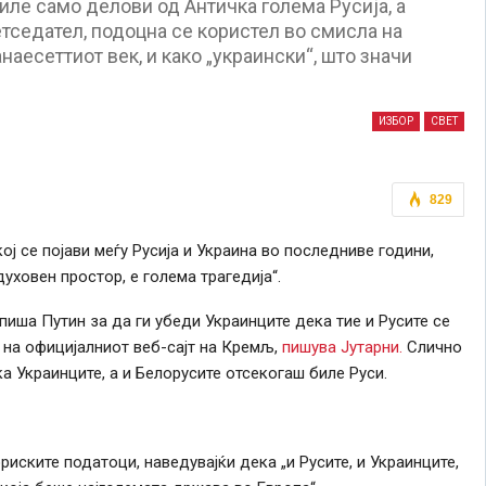
иле само делови од Античка голема Русија, а
етседател, подоцна се користел во смисла на
наесеттиот век, и како „украински“, што значи
ИЗБОР
СВЕТ
829
кој
се
појави меѓу Русија и Украина во последниве
години
,
уховен простор, е голема трагедија“.
апиша Путин за да ги убеди Украинците дека тие и Русите
се
и на официјалниот
веб-сајт
на Кремљ,
пишува Јутарни.
Слично
ка Украинците, а и Белорусите отсекогаш биле Руси.
риските податоци, наведувајќи дека „и Русите, и Украинците,