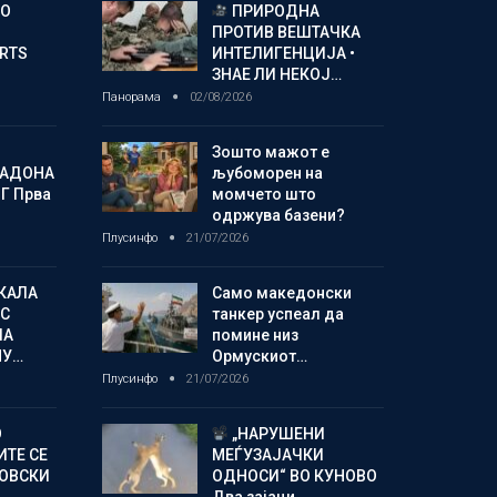
ГО
ПРИРОДНА
ПРОТИВ ВЕШТАЧКА
ORTS
ИНТЕЛИГЕНЦИЈА •
ЗНАЕ ЛИ НЕКОЈ…
Панорама
02/08/2026
Зошто мажот е
МАДОНА
љубоморен на
Г Прва
момчето што
одржува базени?
Плусинфо
21/07/2026
КАЛА
Само македонски
С
танкер успеал да
ЛА
помине низ
МУ…
Ормускиот…
Плусинфо
21/07/2026
О
„НАРУШЕНИ
ИТЕ СЕ
МЕЃУЗАЈАЧКИ
НОВСКИ
ОДНОСИ“ ВО КУНОВО
Два зајаци…