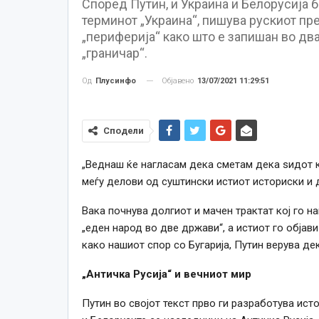
Според Путин, и Украина и Белорусија б
терминот „Украина“, пишува рускиот пр
„периферија“ како што е запишан во два
„граничар“.
Објавено
13/07/2021 11:29:51
Од
Плусинфо
Сподели
„Веднаш ќе нагласам дека сметам дека ѕидот 
меѓу делови од суштински истиот историски и д
Вака почнува долгиот и мачен трактат кој го н
„еден народ во две држави“, а истиот го објав
како нашиот спор со Бугарија, Путин верува де
„Античка Русија“ и вечниот мир
Путин во својот текст прво ги разработува исто