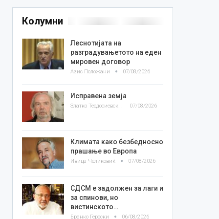
Колумни
Леснотијата на
разградувањетото на еден
мировен договор
Азис Положани
07/08/2026
Исправена земја
Златко Теодосиевски
07/08/2026
Климата како безбедносно
прашање во Европа
Ивица Челиковиќ
07/08/2026
СДСМ е задолжен за лаги и
за спинови, но
вистинското…
Бранко Героски
06/08/2026