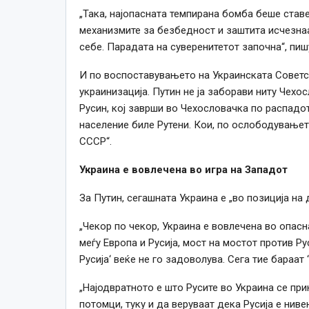
„Така, најопасната темпирана бомба беше став
механизмите за безбедност и заштита исчезна
себе. Парадата на суверенитетот започна“, пишу
И по воспоставувањето на Украинската Советск
украинизација. Путин не ја заборави ниту Чехо
Русин, кој заврши во Чехословачка по распадо
население биле Рутени. Кои, по ослободувањет
СССР“.
Украина е вовлечена во игра на Западот
За Путин, сегашната Украина е „во позиција на
„Чекор по чекор, Украина е вовлечена во опасн
меѓу Европа и Русија, мост на мостот против Ру
Русија‘ веќе не го задоволува. Сега тие бараат 
„Најодвратното
е што
Русите во Украина
се
при
потомци, туку и да веруваат дека Русија е нив