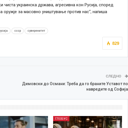
и чиста украинска држава, агресивна кон Русија, според
а оружје за масовно уништување против нас“, напиша
русија
ссср
суверенитет
829
СЛЕДНО
Димовски до Османи: Треба да го браните Уставот по
навредите од Софија
ГЛОБУС