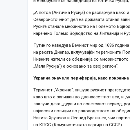
и Белорусите
се
наследници на Античка Русија, 
„А потоа (Античка Русија)
се
распарчува
како
и 
Североисточниот дел на државата станал зависе
Русите станале мнозинство на Големото Војводс
наречено Големо Војводство на Литванија и Ру
Путин го наведува Вечниот мир од 1686
година
на реката Днепар, вклучувајќи ги регионите По
Нивните жители
се
обединија со мнозинството р
„Мала Русија“) е основано за овој регион“.
Украина значело периферија,
како
покраина
Терминот „Украина“, пишува рускиот претседат
како
што е запишан во дванаесеттиот
век
, и „
заклучи дека „дури и во советскиот период, ро
највисоки позиции во раководството на обеди
Никита Хрушчов и Леонид Брежњев, чии парти
на КПСС (Комунистичката партија на СССР).