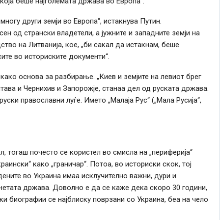
која беше најголемата држава во Европа“.
многу други земји во Европа“, истакнува Путин.
н од странски владетели, а јужните и западните земји на
тво на Литванија, кое, „би сакал да истакнам, беше
сите во историските документи“.
како
основа за разбирање. „Киев и земјите на левиот брег
лтава и Чернихив и Запорожје, станаа дел од руската држава.
уски православни луѓе. Името „Малаја Рус“ („Мала Русија“,
ел, тогаш почесто
се
користел во смисла на „периферија“
украински“
како
„граничар“. Потоа, во историски скок, тој
дените во Украина имаа исклучително важни, дури и
нетата држава. Доволно е да
се
каже дека скоро 30
години
,
ски биографии
се
најблиску поврзани со Украина, беа на чело