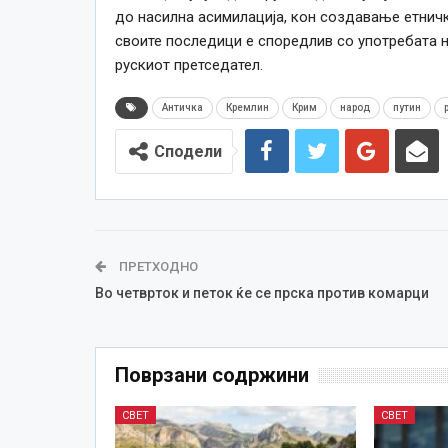
до насилна асимилација, кон создавање етничк
своите последици е споредлив со употребата н
рускиот претседател.
Античка
Кремлин
Крим
народ
путин
Сподели
ПРЕТХОДНО
Во четврток и петок ќе се прска против комарци
Поврзани содржини
СВЕТ
СВЕТ