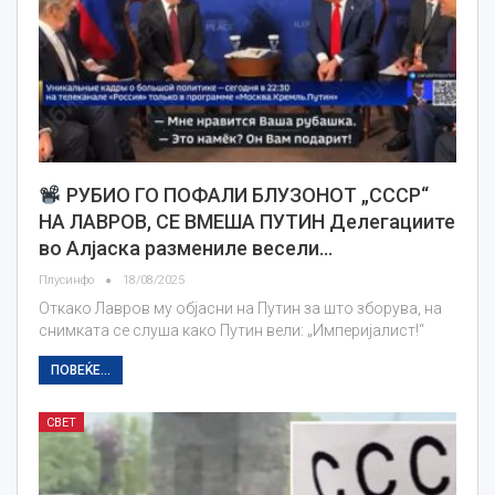
РУБИО ГО ПОФАЛИ БЛУЗОНОТ „СССР“
НА ЛАВРОВ, СЕ ВМЕША ПУТИН Делегациите
во Алјаска размениле весели…
Плусинфо
18/08/2025
Откако Лавров му објасни на Путин за што зборува, на
снимката се слуша како Путин вели: „Империјалист!“
ПОВЕЌЕ...
СВЕТ