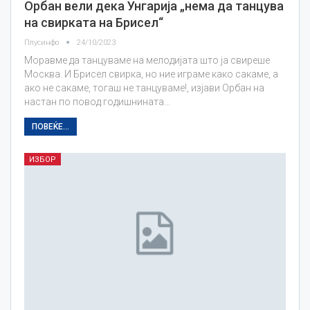
Орбан вели дека Унгарија „нема да танцува
на свирката на Брисел“
Плусинфо
24/10/2023
Моравме да танцуваме на мелодијата што ја свиреше
Москва. И Брисел свирка, но ние играме како сакаме, а
ако не сакаме, тогаш не танцуваме!, изјави Орбан на
настан по повод годишнината…
ПОВЕЌЕ...
ИЗБОР