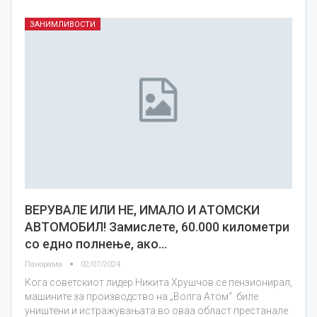
ЗАНИМЛИВОСТИ
ВЕРУВАЛЕ ИЛИ НЕ, ИМАЛО И АТОМСКИ
АВТОМОБИЛ! Замислете, 60.000 километри
со едно полнење, ако…
Панорама
02/07/2024
Кога советскиот лидер Никита Хрушчов се пензионирал,
машините за производство на „Волга Атом“ биле
уништени и истражувањата во оваа област престанале