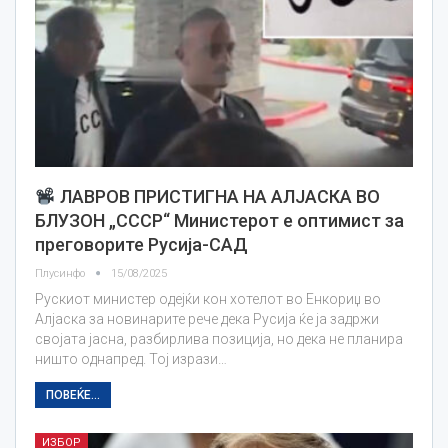
ЛАВРОВ ПРИСТИГНА НА АЛЈАСКА ВО
БЛУЗОН „СССР“ Министерот е оптимист за
преговорите Русија-САД
Плусинфо
15/08/2025
Рускиот министер одејќи кон хотелот во Енкориџ во
Алјаска за новинарите рече дека Русија ќе ја задржи
својата јасна, разбирлива позиција, но дека не планира
ништо однапред. Тој изрази…
ПОВЕЌЕ...
ИЗБОР