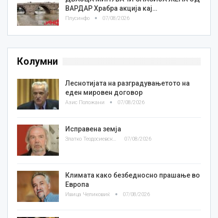
ВАРДАР Храбра акција кај…
Плусинфо
07/08/2026
Колумни
Леснотијата на разградувањетото на
еден мировен договор
Азис Положани
07/08/2026
Исправена земја
Златко Теодосиевски
07/08/2026
Климата како безбедносно прашање во
Европа
Ивица Челиковиќ
07/08/2026