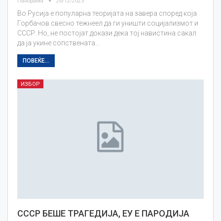
Панорама
26/12/2023
Во Русија е популарна теоријата на завера според која
Горбачов свесно тежнеел да ги уништи социјализмот и
СССР. Но, не постојат докази дека тој навистина сакал
да ја укине сопствената…
ПОВЕЌЕ...
ИЗБОР
СССР БЕШЕ ТРАГЕДИЈА, ЕУ Е ПАРОДИЈА