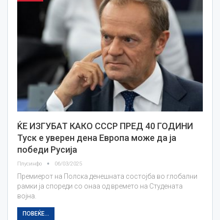
ЌЕ ИЗГУБАТ КАКО СССР ПРЕД 40 ГОДИНИ
Туск е уверен дена Европа може да ја
победи Русија
Плусинфо
06/03/2025
Премиерот на Полска денешната состојба во глобални
рамки ја спореди со онаа од времето на Студената
војна.
ПОВЕЌЕ...