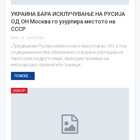
УКРАИНА БАРА ИСКЛУЧУВАЊЕ НА РУСИЈА
ОД ОН Москва го узурпира местото на
СССР
МИА
26/12/2022
„Три децении Русија незаконски е присутна во ОН, а тоа
се децении кои беа обележани со војни и окупација на
територии на други земји, принудни промени на
меѓународно признатите граници…
ПОВЕЌЕ...
ИЗБОР