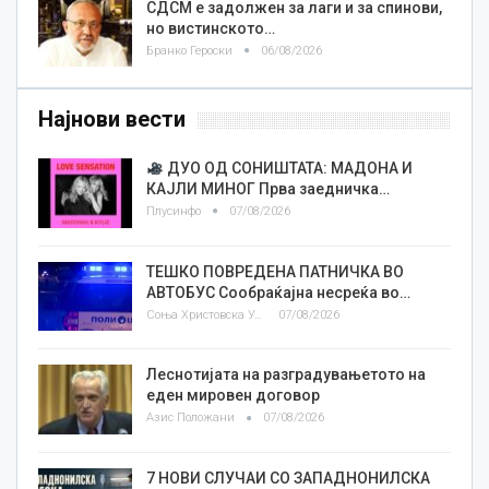
СДСМ е задолжен за лаги и за спинови,
но вистинското…
Бранко Героски
06/08/2026
Најнови вести
ДУО ОД СОНИШТАТА: МАДОНА И
КАЈЛИ МИНОГ Прва заедничка…
Плусинфо
07/08/2026
ТЕШКО ПОВРЕДЕНА ПАТНИЧКА ВО
АВТОБУС Сообраќајна несреќа во…
Соња Христовска Угриновска
07/08/2026
Леснотијата на разградувањетото на
еден мировен договор
Азис Положани
07/08/2026
7 НОВИ СЛУЧАИ СО ЗАПАДНОНИЛСКА