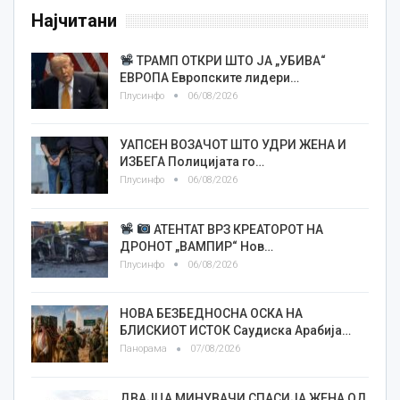
Најчитани
ТРАМП ОТКРИ ШТО ЈА „УБИВА“
ЕВРОПА Европските лидери…
Плусинфо
06/08/2026
УАПСЕН ВОЗАЧОТ ШТО УДРИ ЖЕНА И
ИЗБЕГА Полицијата го…
Плусинфо
06/08/2026
АТЕНТАТ ВРЗ КРЕАТОРОТ НА
ДРОНОТ „ВАМПИР“ Нов…
Плусинфо
06/08/2026
НОВА БЕЗБЕДНОСНА ОСКА НА
БЛИСКИОТ ИСТОК Саудиска Арабија…
Панорама
07/08/2026
ДВАЈЦА МИНУВАЧИ СПАСИЈА ЖЕНА ОД