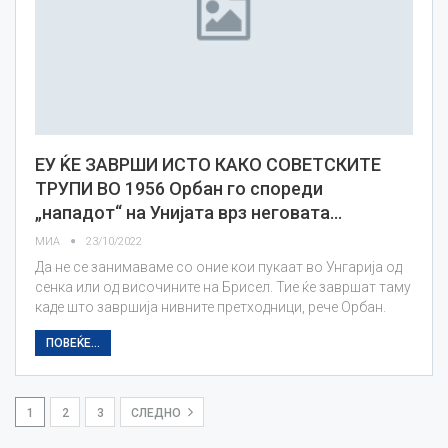
ЕУ ЌЕ ЗАВРШИ ИСТО КАКО СОВЕТСКИТЕ
ТРУПИ ВО 1956 Орбан го спореди
„нападот“ на Унијата врз неговата…
МИА
23/10/2022
Да не се занимаваме со оние кои пукаат во Унгарија од
сенка или од височините на Брисел. Тие ќе завршат таму
каде што завршија нивните претходници, рече Орбан.
ПОВЕЌЕ...
1
2
3
СЛЕДНО