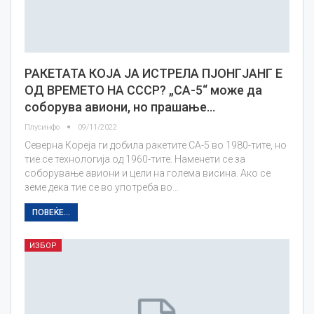
РАКЕТАТА КОЈА ЈА ИСТРЕЛА ПЈОНГЈАНГ Е
ОД ВРЕМЕТО НА СССР? „СА-5“ може да
соборува авиони, но прашање…
Плусинфо
09/11/2022
Северна Кореја ги добила ракетите СА-5 во 1980-тите, но
тие се технологија од 1960-тите. Наменети се за
соборување авиони и цели на голема висина. Ако се
земе дека тие се во употреба во…
ПОВЕЌЕ...
ИЗБОР