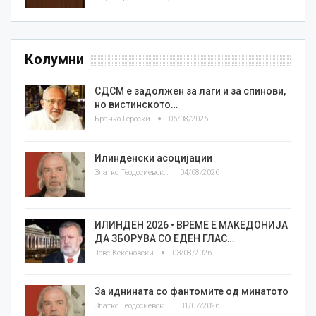
Колумни
СДСМ е задолжен за лаги и за спинови,
но вистинското…
Бранко Героски
06/08/2026
Илинденски асоцијации
Златко Теодосиевски
04/08/2026
ИЛИНДЕН 2026 • ВРЕМЕ Е МАКЕДОНИЈА
ДА ЗБОРУВА СО ЕДЕН ГЛАС…
Јове Кекеновски
03/08/2026
За иднината со фантомите од минатото
Златко Теодосиевски
31/07/2026