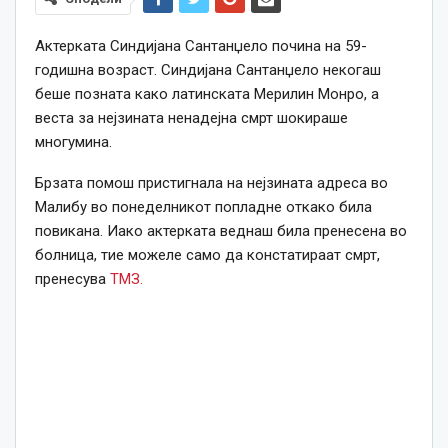
Актерката Синдијана Сантанџело почина на 59-
годишна возраст. Синдијана Сантанџело некогаш
беше позната како латинската Мерилин Монро, а
веста за нејзината ненадејна смрт шокираше
многумина.
Брзата помош пристигнала на нејзината адреса во
Малибу во понеделникот попладне откако била
повикана. Иако актерката веднаш била пренесена во
болница, тие можеле само да констатираат смрт,
пренесува
ТМЗ.