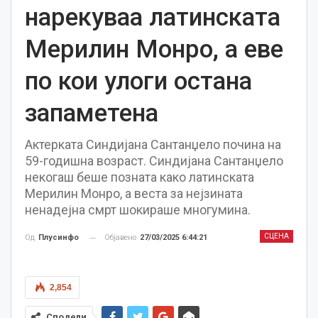
нарекуваа латинската
Мерилин Монро, а еве
по кои улоги остана
запаметена
Актерката Синдијана Сантанџело почина на
59-годишна возраст. Синдијана Сантанџело
некогаш беше позната како латинската
Мерилин Монро, а веста за нејзината
ненадејна смрт шокираше многумина.
СЦЕНА
Објавено
27/03/2025 6:44:21
Од
Плусинфо
2,854
Сподели