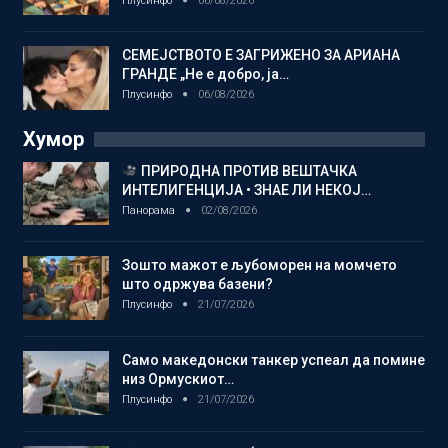
Плусинфо
06/08/2026
СЕМЕЈСТВОТО Е ЗАГРИЖЕНО ЗА АРИАНА
ГРАНДЕ „Не е добро, ја…
Плусинфо
06/08/2026
Хумор
ПРИРОДНА ПРОТИВ ВЕШТАЧКА
ИНТЕЛИГЕНЦИЈА • ЗНАЕ ЛИ НЕКОЈ…
Панорама
02/08/2026
Зошто мажот е љубоморен на момчето
што одржува базени?
Плусинфо
21/07/2026
Само македонски танкер успеал да помине
низ Ормускиот…
Плусинфо
21/07/2026