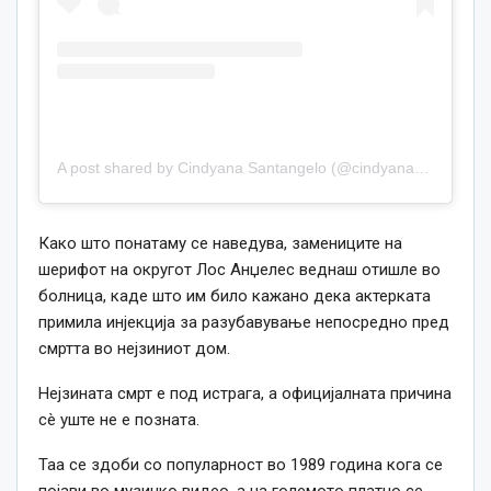
A post shared by Cindyana Santangelo (@cindyanasantangelo)
Како што понатаму се наведува, замениците на
шерифот на округот Лос Анџелес веднаш отишле во
болница, каде што им било кажано дека актерката
примила инјекција за разубавување непосредно пред
смртта во нејзиниот дом.
Нејзината смрт е под истрага, а официјалната причина
сè уште не е позната.
Таа се здоби со популарност во 1989 година кога се