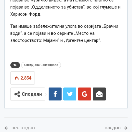
појави во музичко видео, а на големото платно се
појави во „Одделението за убиства“, во кој глумеше и
Харисон Форд.
Таа имаше забележителна улога во серијата „Брачни
води“, а се појави и во сериите „Место на
злосторството: Мајами“ и „Ургентен центар“.
Синдијана Сантанџело
2,854
Сподели
ПРЕТХОДНО
СЛЕДНО