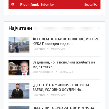
Plusinfomk
Subscribe
Subscribe
Најчитани
ГОЛЕМ ПОЖАР ВО ВОЛКОВО, ИЗГОРЕ
КУЌА Повреден е еден…
Плусинфо
08/08/2026
Задоцнив, но ја исполнив желбата на
мојот татко
Јове Кекеновски
08/08/2026
„ДЕТЕТО“ НА ФИЛИПЧЕ Е ВНУК НА
ЗАЕВИ, УСЛОВНО ОСУДЕН НА…
Плусинфо
08/08/2026
ПРЕСУШИЈА БУНАРИТЕ ВО ИСТОЧНА