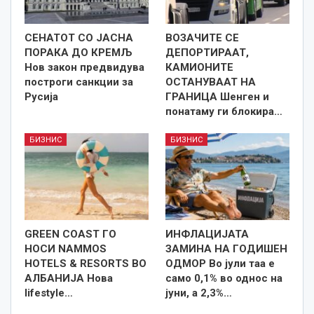
СЕНАТОТ СО ЈАСНА
ВОЗАЧИТЕ СЕ
ПОРАКА ДО КРЕМЉ
ДЕПОРТИРААТ,
Нов закон предвидува
КАМИОНИТЕ
построги санкции за
ОСТАНУВААТ НА
Русија
ГРАНИЦА Шенген и
понатаму ги блокира…
БИЗНИС
БИЗНИС
GREEN COAST ГО
ИНФЛАЦИЈАТА
НОСИ NAMMOS
ЗАМИНА НА ГОДИШЕН
HOTELS & RESORTS ВО
ОДМОР Во јули таа е
АЛБАНИЈА Нова
само 0,1% во однос на
lifestyle…
јуни, а 2,3%…