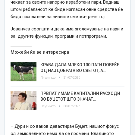
чекаат за своите напорно изработени пари. Веднаш
штом ребалансот ќе биде изгласан овие средства ќе
бидат исплатени на нивните сметки- рече тој.
Јованчев соопшти и дека има зголемување на пари и
за другите функции, програми и потпрограми.
Можеби ќе ве интересира
КРАВА ДАЛА МЛЕКО 100 ПАТИ ПОВЕЌЕ
ОД НАЈДОБРАТА ВО СВЕТОТ, А…
Плусинфо
31/07/2026
ПРВПАТ ИМАМЕ КАПИТАЛНИ РАСХОДИ
ВО БУЏЕТОТ ШТО ЗНАЧАТ…
Плусинфо
30/07/2026
– Дури и со ваков девастиран Буџет, нашиот фокус
од земјоделието нема да се промени. Владиното