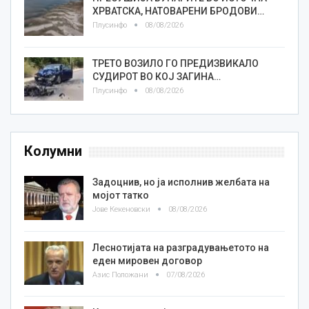
ХРВАТСКА, НАТОВАРЕНИ БРОДОВИ…
Плусинфо
08/08/2026
ТРЕТО ВОЗИЛО ГО ПРЕДИЗВИКАЛО
СУДИРОТ ВО КОЈ ЗАГИНА…
Плусинфо
08/08/2026
Колумни
Задоцнив, но ја исполнив желбата на
мојот татко
Јове Кекеновски
08/08/2026
Леснотијата на разградувањетото на
еден мировен договор
Азис Положани
07/08/2026