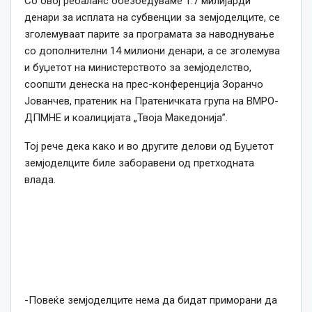
Со овој ребаланс обезбедуваме 1.7 милијарди
денари за исплата на субвенции за земјоделците, се
зголемуваат парите за програмата за наводнување
со дополнителни 14 милиони денари, а се зголемува
и буџетот на министерството за земјоделство,
соопшти денеска на прес-конференција Зоранчо
Јованчев, пратеник на Пратеничката група на ВМРО-
ДПМНЕ и коалицијата „Твоја Македонија”.
Тој рече дека како и во другите делови од Буџетот
земјоделците биле заборавени од претходната
влада.
-Повеќе земјоделците нема да бидат приморани да