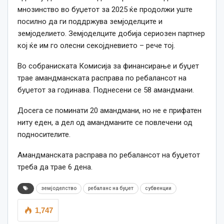
мнозинство во буџетот за 2025 ќе продолжи уште
посилно да ги поддржува земјоделците и
земјоделието. Земјоделците добија сериозен партнер
кој ќе им го олесни секојдневието – рече тој.
Во собраниската Комисија за финансирање и буџет
трае амандманската расправа по ребалансот на
буџетот за годинава. Поднесени се 58 амандмани.
Досега се поминати 20 амандмани, но не е прифатен
ниту еден, а дел од амандманите се повлечени од
подносителите.
Амандманската расправа по ребалансот на буџетот
треба да трае 6 дена.
земјоделство
ребаланс на буџет
субвенции
1,747