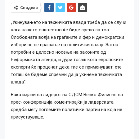
Сподели
„Укинувањето на техничката влада треба да се случи
кога нашето општество ќе биде зрело за тоа.
Слободната волја на граѓаните и фер и демократски
избори не се прашање на политички пазар. Затоа
потребни е целосно носење на законите од
Реформската агенда, и дури тогаш кога европските
експерти ќе проценат дека тие се применуваат, ете
тогаш ќе бидеме спремни да ја укинеме техничката
влада“.
Вака изјави на лидерот на СДСМ Венко Филипче на
прес-конференција коментирајќи ја лидерската
средба меѓу поглемите политички партии на која не
присуствуваше.