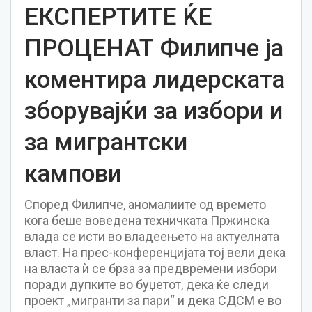
ЕКСПЕРТИТЕ ЌЕ
ПРОЦЕНАТ Филипче ја
коментира лидерската
зборувајќи за избори и
за мигрантски
кампови
Според Филипче, аномалиите од времето
кога беше воведена техничката Пржинска
влада се исти во владеењето на актуелната
власт. На прес-конференцијата тој вели дека
на власта ѝ се брза за предвремени избори
поради дупките во буџетот, дека ќе следи
проект „мигранти за пари“ и дека СДСМ е во