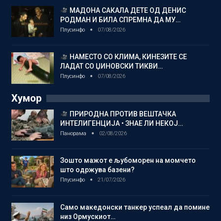
МАДОНА САКАЛА ДЕТЕ ОД ДЕНИС
РОДМАН И БИЛА СПРЕМНА ДА МУ…
Плусинфо
07/08/2026
НАМЕСТО СО КЛИМА, КИНЕЗИТЕ СЕ
ЛАДАТ СО ЏИНОВСКИ ТИКВИ…
Плусинфо
07/08/2026
Хумор
ПРИРОДНА ПРОТИВ ВЕШТАЧКА
ИНТЕЛИГЕНЦИЈА • ЗНАЕ ЛИ НЕКОЈ…
Панорама
02/08/2026
Зошто мажот е љубоморен на момчето
што одржува базени?
Плусинфо
21/07/2026
Само македонски танкер успеал да помине
низ Ормускиот…