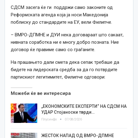
СДСМ засега ќе ги поддржи само законите од
Реформската агенда која ја носи Македонија
поблиску до стандардите на ЕУ, вели Филипче.
– ВМРО-ДПМНЕ и ДУИ нека договараат што сакаат,
нивната соработка ни е многу добро позната. Ние
договор ќе правиме само со граѓаните.
На прашањето дали смета дека сепак требаше да
бидете на лидерската средба за да го потврдите
партискиот легитимитет, Филипче одговори:
Можеби ќе ве интересира
„ЕКОНОМСКИТЕ ЕКСПЕРТИ“ НА СДСМ НА
УДАР Стојаноски тврди…
Плусинфо
07/08/2026
ЖЕСТОК НАПАД ОД ВМРО-ДПМНЕ