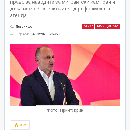
право за наводите за мигрантски кампови и
дека нема Р од законите од реформската
агенда.
ИЗБОР
МАКЕДОНИЈА
Од
Плусинфо
Објавено
14/01/2026 17:53:20
Фото: Принтскрин
826