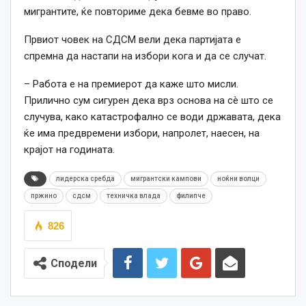
мигрантите, ќе повториме декa бевме во право.
Првиот човек на СДСМ вели дека партијата е
спремна да настапи на избори кога и да се случат.
– Работа е на премиерот да каже што мисли.
Прилично сум сигурен дека врз основа на сè што се
случува, како катастрофално се води државата, дека
ќе има предвремени избори, напролет, наесен, на
крајот на годината.
лидерска сребда
мигрантски кампови
ноќни волци
пржино
сдсм
техничка влада
филипче
826
Сподели