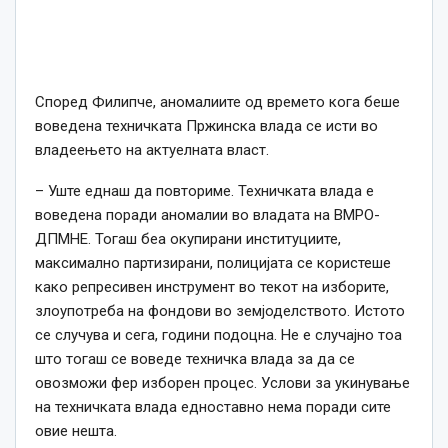
Според Филипче, аномалиите од времето кога беше
воведена техничката Пржинска влада се исти во
владеењето на актуелната власт.
– Уште еднаш да повториме. Техничката влада е
воведена поради аномалии во владата на ВМРО-
ДПМНЕ. Тогаш беа окупирани институциите,
максимално партизирани, полицијата се користеше
како репресивен инструмент во текот на изборите,
злоупотреба на фондови во земјоделството. Истото
се случува и сега, години подоцна. Не е случајно тоа
што тогаш се воведе техничка влада за да се
овозможи фер изборен процес. Услови за укинување
на техничката влада едноставно нема поради сите
овие нешта.