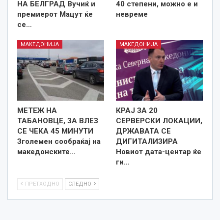
НА БЕЛГРАД Вучиќ и
40 степени, можно е и
премиерот Мацут ќе
невреме
се…
МАКЕДОНИЈА
МАКЕДОНИЈА
МЕТЕЖ НА
КРАЈ ЗА 20
ТАБАНОВЦЕ, ЗА ВЛЕЗ
СЕРВЕРСКИ ЛОКАЦИИ,
СЕ ЧЕКА 45 МИНУТИ
ДРЖАВАТА СЕ
Зголемен сообраќај на
ДИГИТАЛИЗИРА
македонските…
Новиот дата-центар ќе
ги…
ПРЕТХОДНО
СЛЕДНО