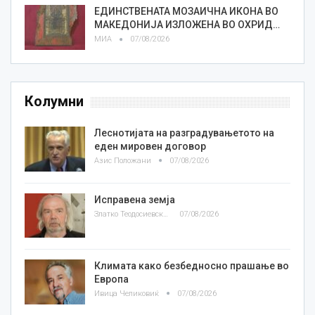
ЕДИНСТВЕНАТА МОЗАИЧНА ИКОНА ВО
МАКЕДОНИЈА ИЗЛОЖЕНА ВО ОХРИД…
МИА
07/08/2026
Колумни
Леснотијата на разградувањетото на
еден мировен договор
Азис Положани
07/08/2026
Исправена земја
Златко Теодосиевски
07/08/2026
Климата како безбедносно прашање во
Европа
Ивица Челиковиќ
07/08/2026