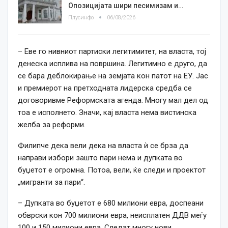
Опозицијата шири песимизам и…
Плусинфо
06/08/2026
– Еве го нивниот партиски легитимитет, на власта, тој
денеска исплива на површина. Легитимно е друго, да
се бара деблокирање на земјата кон патот на ЕУ. Јас
и премиерот на претходната лидерска средба се
договоривме Реформската агенда. Многу мал дел од
тоа е исполнето. Значи, кај власта нема вистинска
желба за реформи.
Филипче дека вели дека на власта ѝ се брза да
направи избори зашто пари нема и дупката во
буџетот е огромна. Потоа, вели, ќе следи и проектот
„мигранти за пари“.
– Дупката во буџетот е 680 милиони евра, доспеани
обврски кон 700 милиони евра, неисплатен ДДВ меѓу
100 и 150 милиони евра. Следат многу нови