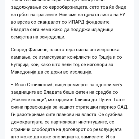
задолжувања со еврообврзницата, сето тоа ќе биде
на грбот на граѓаните. Ние сме на црната листа на ЕУ
во врска со скандалот со ИПАРД фондовите.
Владата сега нема како да поддржи илјадници
семејства на земјоделци.
Според Филипче, власта тера силна антиевропска
кампања, се измислуваат конфликти со Грција и со
Бугарија, кои, како што вели тој, се изговори за
Македонија да се држи во изолација.
– Иван Стоилковиќ, вицепремиерот за односи меѓу
заедниците во Владата беше фатен на средба со
„Ноќните волци“, моторџиите блиски до Путин. Тоа е
силна провокација за нашиот стратешки партнер САД.
Ги разоткривме сите планови на власта. Се сузбива
демократијата, се партизираат институциите, се
ограничи слободата на договорот со резолуцијата
што може да каже опозицијата, замислете. И за