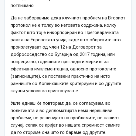
потпишано.
Да не заборавиме дека клучниот проблем на Вториот
протокол не е толку во неговата содржина, колку
фактот што тој е инкорпориран во Преговарачката
рамка на Европската унија, каде што обврските што
произлегуваат од член 12 на Договорот за
добрососедство со Бугарија од 2017 година, или
попрецизно, годишните прегледи и мерките за
ефективна имплементација, односно протоколите
(записниците), се поставени практично на исто
рамниште со Копенхашките критериуми и со другите
клучни услови за пристапување.
Уште еднаш ќе повторам: да, се согласувам, во
политиката и во дипломатијата нема нерешливи
проблеми, но решенијата на проблемите, во нашиот
случај, сепак се кријат во нашата спремност самите
да го сториме она што го бараме од другите.