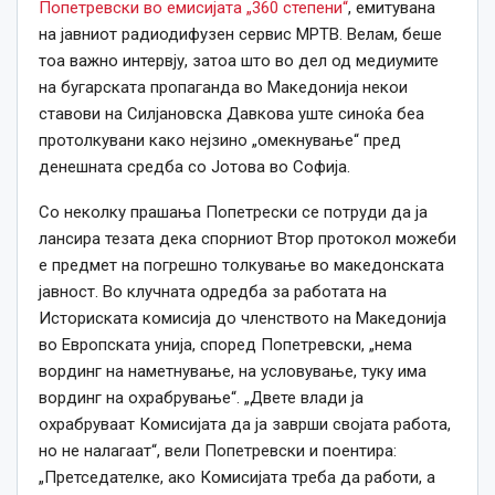
Попетревски во емисијата „360 степени“
, емитувана
на јавниот радиодифузен сервис МРТВ. Велам, беше
тоа важно интервју, затоа што во дел од медиумите
на бугарската пропаганда во Македонија некои
ставови на Силјановска Давкова уште синоќа беа
протолкувани како нејзино „омекнување“ пред
денешната средба со Јотова во Софија.
Со неколку прашања Попетрески се потруди да ја
лансира тезата дека спорниот Втор протокол можеби
е предмет на погрешно толкување во македонската
јавност. Во клучната одредба за работата на
Историската комисија до членството на Македонија
во Европската унија, според Попетревски, „нема
вординг на наметнување, на условување, туку има
вординг на охрабрување“. „Двете влади ја
охрабруваат Комисијата да ја заврши својата работа,
но не налагаат“, вели Попетревски и поентира:
„Претседателке, ако Комисијата треба да работи, а