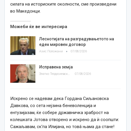
силата на историските околности, сме произведени
во Македонци.
Можеби ќе ве интересира
Леснотијата на разградувањетото на
еден мировен договор
Азис Положани
07/08/2026
Исправена земја
Златко Теодосиевски
07/08/2026
Искрено се надевам дека Гордана Сиљановска
Давкова, со сета нејзина беневоленција и
ентузијазам, ќе собере државничка храброст на
колешката Јотова отворено и искрено да ѝ соопшти:
Сажаљавам, ск’па Илијана, но товá њама да стане!