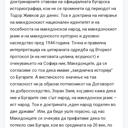
доктринарните ставови на официјалната бугарска
историографија, кои не се променети од периодот на
Тодор Живков до денес. Тоа е доктрина на негирање
на македонскиот национален идентитет и на
посебноста на македонскои народ, на македонскиот
јазик и на македонското културно и духовно
наследство пред 1944 година. Точна и правилна
интерпретација на цитираната одредба од Вториот
протокол (и на неговата целина, всушност) е
очекувањето на Софија ние, Македонците, да се
согласиме со тоа дека имаме „заедничка историја“
со Бугарите. А вистинското значење на таа
согласност ни ја објасни потписникот на Договорот
за добрососедство, Зоран Заев, кој јавно кажа дека
ние и Бугарите сме с’шт народ, на македонски јазик –
ист народ. Тоа е доктрината „еден народ поделен во
две држави“. Или, да биде уште појасно, од нас
Македонците се очекува да прифатиме дека по
потекло сме Бугари, кои во средината на 20 век, по