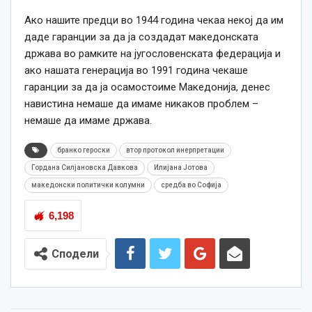
Ако нашите предци во 1944 година чекаа некој да им
даде гаранции за да ја создадат македонската
држава во рамките на југословенската федерација и
ако нашата генерација во 1991 година чекаше
гаранции за да ја осамостоиме Македонија, денес
навистина немаше да имаме никаков проблем –
немаше да имаме држава.
бранко героски
втор протокол инерпретации
Гордана Силјановска Давкова
Илијана Јотова
македонски политички колумни
средба во Софија
6,198
Сподели