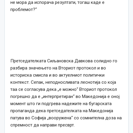
не мора да испорача резултати, тогаш каде е
проблемот?“
Претседателката Сиљановска Давкова солидно го
разбира значењето на Вториот протокол и во
историска смисла и во актуелниот политички
контекст. Сепак, неподносливата леснотија со која
таа се согласува дека „е можно“ Вториот протокол
погрешно да е „интерпретиран“ во Македонија е оној
момент што ги подгрева надежите на бугарската
пропаганда дека претседателката на Македонија
патува во Софија „вооружена“ со сомнителна доза на
спремност да направи пресврт.