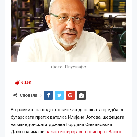
Фото: Плусинфо
6,198
Сподели
Во рамките на подготовките за денешната средба со
бугарската претседателка Илијана Јотова, шефицата
на македонската држава Гордана Сиљановска
Давкова имаше
важно интервју со новинарот Васко