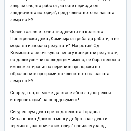
заврши својата работа „за сите периоди од
заедничката историја“, пред членството на нашата
земја во ЕУ.
Освен тоа, не е точно тврдењето на колегата
Попетревски дека „Комисијата треба да работи, а не
мора да испорача резултати“. Напротив! Од
Комисијата се очекуваат многу конкретни резултати,
со далекусежни последици – имено, се бара целосно
имплементирање на нејзините препораки во
образовните програми до членството на нашата
земја во ЕУ.
Според тоа, не може да стане збор за „погрешни
интерпретации“ на овој документ!
Сигурен сум дека претседателката Гордана
Сиљановска Давкова многу добро знае дека и
терминот „заедничка историја“ произлегува од