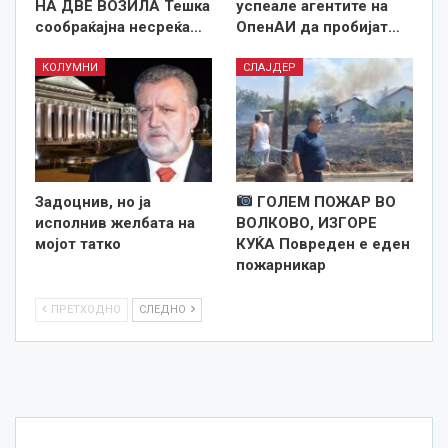
НА ДВЕ ВОЗИЛА Тешка
успеале агентите на
сообраќајна несреќа…
ОпенАИ да пробијат…
КОЛУМНИ
СЛАЈДЕР
Задоцнив, но ја
ГОЛЕМ ПОЖАР ВО
исполнив желбата на
ВОЛКОВО, ИЗГОРЕ
мојот татко
КУЌА Повреден е еден
пожарникар
ПРЕТХОДНО
СЛЕДНО