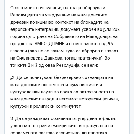
Освен моето очекување, на тоа ја обврзува и
Резолуцијата за утврдување на македонските
државни позиции во контекст на блокадите на
европските интеграции, документ усвоен во јули 2021
година од страна на Собранието на Македонија, на
предлог на ВМРО-ДПМНЕ и со мнозинство од 95
гласови (ако не се лажам, тука се вбројува и гласот
на Сиљановска Давкова, тогаш пратеничка). Во
точките 2 и 3 од оваа Резолуција, се вели:
„2. Да се почитуваат безрезервно сознанијата на
македонските општествени, хуманистички и
културолошки науки во врска со автохтоноста на
македонскиот народ и неговиот историски, јазичен,
културен и религиски континуитет;
3. Да се уважуваат сознанијата, утврдените факти,
усвоените теории и емпириските истражувања на
современата светска славистика, лингвистика,