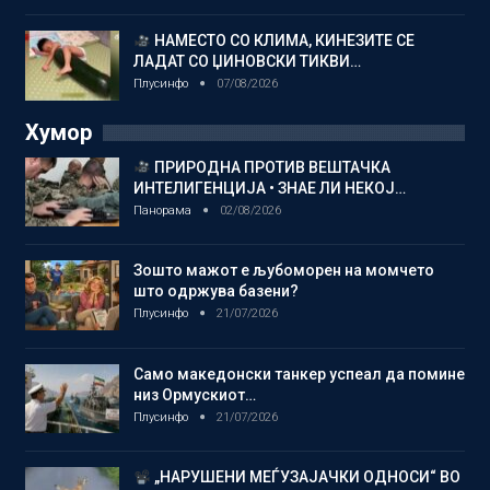
НАМЕСТО СО КЛИМА, КИНЕЗИТЕ СЕ
ЛАДАТ СО ЏИНОВСКИ ТИКВИ…
Плусинфо
07/08/2026
Хумор
ПРИРОДНА ПРОТИВ ВЕШТАЧКА
ИНТЕЛИГЕНЦИЈА • ЗНАЕ ЛИ НЕКОЈ…
Панорама
02/08/2026
Зошто мажот е љубоморен на момчето
што одржува базени?
Плусинфо
21/07/2026
Само македонски танкер успеал да помине
низ Ормускиот…
Плусинфо
21/07/2026
„НАРУШЕНИ МЕЃУЗАЈАЧКИ ОДНОСИ“ ВО