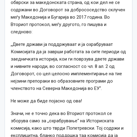
обврски за македонската страна, од кои дел не се
содржани во Договорот за добрососедство склучен
меѓу Македонија и Бугарија во 2017 година. Во
Вториот протокол, меѓу другото, го пишува и
следново:
„Двете држави ја поддржуваат и ја охрабруваат
Комисијата да ја заврши работата за сите периоди од
заедничката историја, кои ги поврзува двете држави
и нивните народи, во согласност со чл. 8 ал. 2 од
Договорот, со цел целосно имплементирање на тие
нејзини препораки во образовните програми до
членството на Северна Македонија во ЕУ“.
Не може да биде појасно од ова!
Значи, не е точно дека во Вториот протокол се
зборува само за „охрабрување“ на Историската
комисија, како што тврди Попетревски. Тој содржи и
експлицитна, бланко поддршка таа комисија да ја