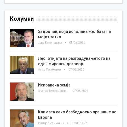
Колумни
Задоцнив, но ја исполнив желбата на
мојот татко
Јове Кекеновски
08/08/2026
Леснотијата на разградувањетото на
еден мировен договор
Азис Положани
07/08/2026
Исправена земја
Златко Теодосиевски
07/08/2026
Климата како безбедносно прашање во
Европа
Ивица Челиковиќ
07/08/2026