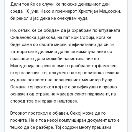
Дали тоа ќе се случи, ќе покаже денешниот ден,
среда, 10 јуни. Како и премиерот Христијан Мицкоски,
би рекол и јас дека не очекувам чуда.
Но, сепак, ќе се обидам да ја охрабрам почитуваната
Сиљановска Давкова, на пат кон Софија, кога ќе
биде сама со своите мисли, дефинитивно да си ги
затвори сите дилеми и да не се измачува веќе со
прашањето дали можеби навистина ние во
Македонија погрешно сме го разбрале тој фамозен
втор записник, тој документ на кој политичка тежина
му дава потписот на поранешниот министер Бујар
Османи, тој протокол кој не е ратификуван и правно
оснажен од страна на македонскиот парламент, па
според тоа е и правно ништовен.
Вториот протокол е објавен. Секој може да го
прочита. Не е тоа некој комплициран документ што е
тешко да се разбере. Тој содржи многу прецизни