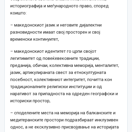
историографија и меѓународното право, според
коишто:
– македонскиот јазик и неговите дијалектни
разновидности имаат свој просторен и свој
временски континуитет,
– македонскиот идентитет го црпи својот
легитимитет од повеќевековните традиции,
преданија, обичаи, колективна меморија, менталитет,
јазик, артикулираната свест за етнокултурната
посебност, колективниот интегритет, почитта кон
традиционалните религиски институции и од
наративот за припадноста на одреден географски и
историски простор,
– споделените места на меморија на балканските и
медитеранските простори подразбираат инклузивен
однос, а не ексклузивно присвојување на историјата