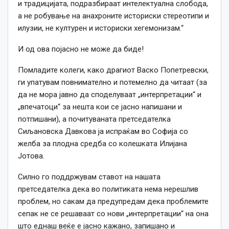
и традицијата, подразбираат интелектуална слобода,
а не робување на анахроните историски стереотипи и
илузии, не културен и историски хегемонизам.“
И од ова појасно не може да биде!
Помладите колеги, како драгиот Васко Попетревски,
ги упатувам повнимателно и потемелно да читаат (за
да не мора јавно да споделуваат „интерпретации“ и
„впечатоци“ за нешта кои се јасно напишани и
потпишани), а почитуваната претседателка
Сиљановска Давкова ја испраќам во Софија со
желба за плодна средба со колешката Илијана
Јотова.
Силно го поддржувам ставот на нашата
претседателка дека во политиката нема нерешлив
проблем, но сакам да предупредам дека проблемите
сепак не се решаваат со нови „интерпретации“ на она
што еднаш веќе е јасно кажано, запишано и