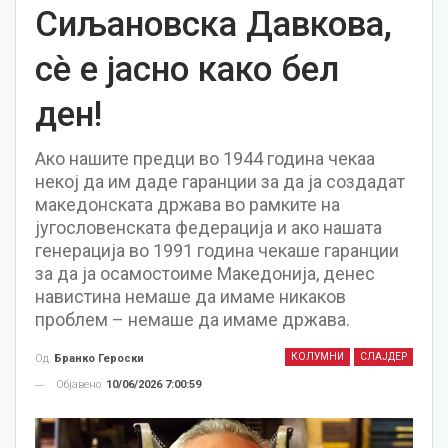
Сиљановска Давкова,
сè е јасно како бел
ден!
Ако нашите предци во 1944 година чекаа
некој да им даде гаранции за да ја создадат
македонската држава во рамките на
југословенската федерација и ако нашата
генерација во 1991 година чекаше гаранции
за да ја осамостоиме Македонија, денес
навистина немаше да имаме никаков
проблем – немаше да имаме држава.
КОЛУМНИ
СЛАЈДЕР
Од
Бранко Героски
Објавено
10/06/2026 7:00:59