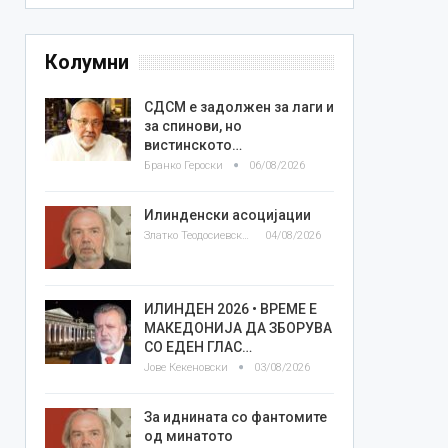
Колумни
СДСМ е задолжен за лаги и
за спинови, но
вистинското…
Бранко Героски
06/08/2026
Илинденски асоцијации
Златко Теодосиевски
04/08/2026
ИЛИНДЕН 2026 • ВРЕМЕ Е
МАКЕДОНИЈА ДА ЗБОРУВА
СО ЕДЕН ГЛАС…
Јове Кекеновски
03/08/2026
За иднината со фантомите
од минатото