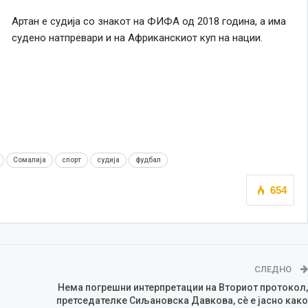
Артан е судија со знакот на ФИФА од 2018 година, а има
судено натпревари и на Африканскиот куп на нации.
Сомалија
спорт
судија
фудбал
654
СЛЕДНО
Нема погрешни интерпретации на Вториот протокол,
претседателке Сиљановска Давкова, сè е јасно како