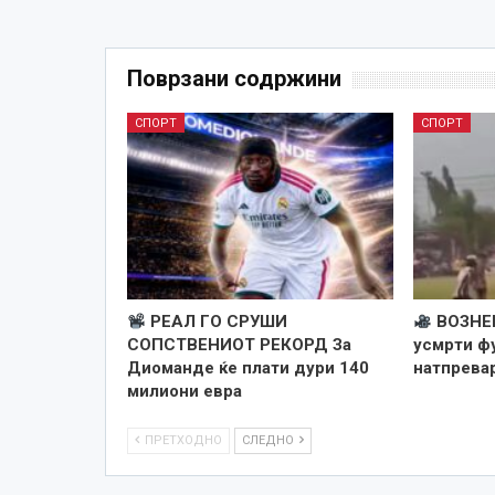
Поврзани содржини
СПОРТ
СПОРТ
РЕАЛ ГО СРУШИ
ВОЗНЕ
СОПСТВЕНИОТ РЕКОРД За
усмрти ф
Диоманде ќе плати дури 140
натпревар
милиони евра
ПРЕТХОДНО
СЛЕДНО