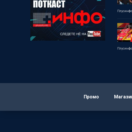
Плусинф
Плусинф
Промо
Магази