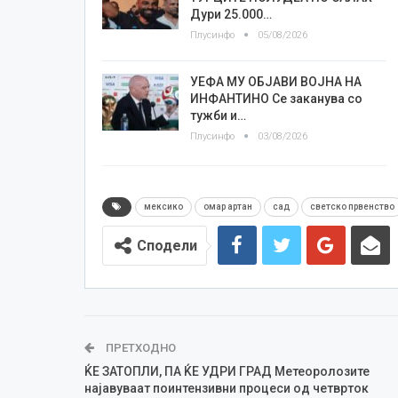
Дури 25.000…
Плусинфо
05/08/2026
УЕФА МУ ОБЈАВИ ВОЈНА НА
ИНФАНТИНО Се заканува со
тужби и…
Плусинфо
03/08/2026
мексико
омар артан
сад
светско првенство
Сподели
ПРЕТХОДНО
ЌЕ ЗАТОПЛИ, ПА ЌЕ УДРИ ГРАД Метеоролозите
најавуваат поинтензивни процеси од четврток