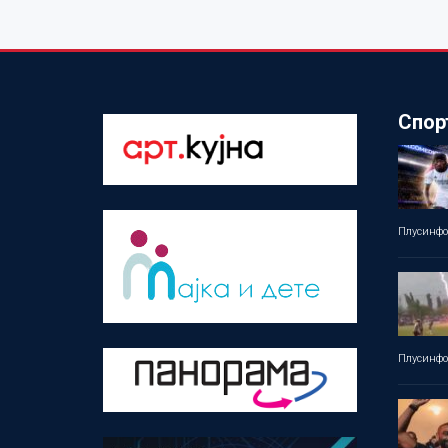
Спор
Плусинф
Плусинф