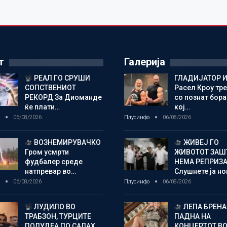
т
Галерија
РЕАЛ ГО СРУШИ
ГЛАДИЈАТОР И
СОПСТВЕНИОТ
Расел Кроу тр
РЕКОРД За Диоманде
со познат бора
ќе плати…
кој…
о
06/08/2026
Плусинфо
06/08/2026
ВОЗНЕМИРУВАЧКО
ЖИВЕЈ ГО
Гром усмрти
ЖИВОТОТ ЗАШ
фудбалер среде
НЕМА РЕПРИЗ
натпревар во…
Слушнете ја н
о
06/08/2026
Плусинфо
06/08/2026
ЛУДИЛО ВО
ЛЕПА БРЕНА
ТРАБЗОН, ТУРЦИТЕ
ПАДНА НА
ПОЛУДЕА ПО САЛАХ
КОНЦЕРТОТ ВО