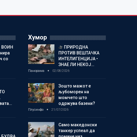
Хумор
 ВОИН
ПРИРОДНА
енира
ПРОТИВ ВЕШТАЧКА
ч со
ИНТЕЛИГЕНЦИЈА •
ЗНАЕ ЛИ НЕКОЈ…
Панорама
02/08/2026
Зошто мажот е
ТО
љубоморен на
А
момчето што
овата…
одржува базени?
Плусинфо
21/07/2026
Само македонски
танкер успеал да
 БУДВА
помине низ