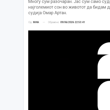
Многу сум разочаран. Јас сум само судиј
најголемиот сон во животот да бидам д
судија Омар Артан.
Објавено
09/06/2026 22:53:41
Од
МИА