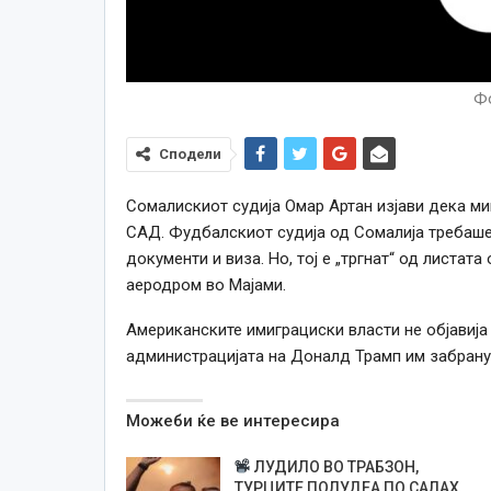
Фо
Сподели
Сомалискиот судија Омар Артан изјави дека ми
САД. Фудбалскиот судија од Сомалија требаше
документи и виза. Но, тој е „тргнат“ од листа
аеродром во Мајами.
Американските имиграциски власти не објавија
администрацијата на Доналд Трамп им забрану
Можеби ќе ве интересира
ЛУДИЛО ВО ТРАБЗОН,
ТУРЦИТЕ ПОЛУДЕА ПО САЛАХ