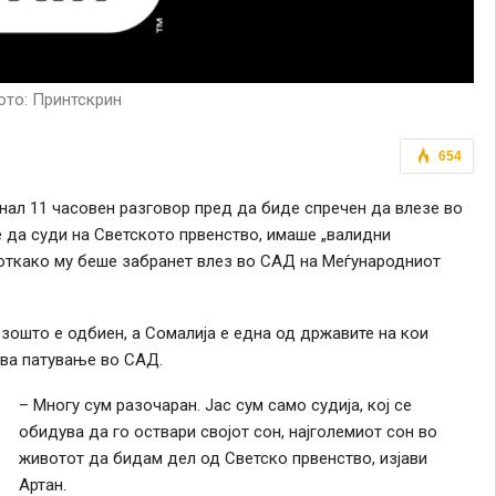
то: Принтскрин
654
нал 11 часовен разговор пред да биде спречен да влезе во
 да суди на Светското првенство, имаше „валидни
та откако му беше забранет влез во САД на Меѓународниот
 зошто е одбиен, а Сомалија е една од државите на кои
ва патување во САД.
– Многу сум разочаран. Јас сум само судија, кој се
обидува да го оствари својот сон, најголемиот сон во
животот да бидам дел од Светско првенство, изјави
Артан.