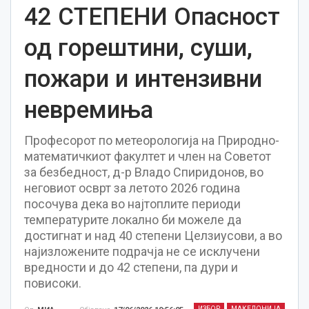
42 СТЕПЕНИ Опасност
од горештини, суши,
пожари и интензивни
невремиња
Професорот по метеорологија на Природно-
математичкиот факултет и член на Советот
за безбедност, д-р Владо Спиридонов, во
неговиот осврт за летото 2026 година
посочува дека во најтоплите периоди
температурите локално би можеле да
достигнат и над 40 степени Целзиусови, а во
најизложените подрачја не се исклучени
вредности и до 42 степени, па дури и
повисоки.
ИЗБОР
МАКЕДОНИЈА