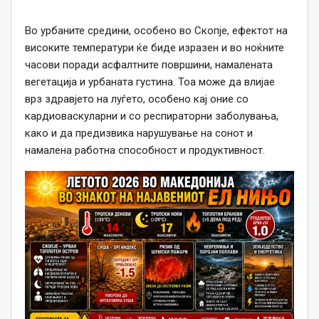
Во урбаните средини, особено во Скопје, ефектот на
високите температури ќе биде изразен и во ноќните
часови поради асфалтните површини, намалената
вегетација и урбаната густина. Тоа може да влијае
врз здравјето на луѓето, особено кај оние со
кардиоваскуларни и со респираторни заболувања,
како и да предизвика нарушување на сонот и
намалена работна способност и продуктивност.