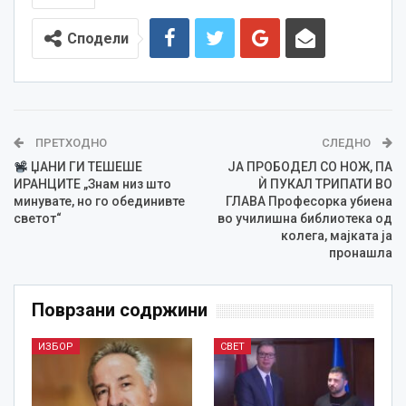
Сподели
ПРЕТХОДНО
СЛЕДНО
ЏАНИ ГИ ТЕШЕШЕ
ЈА ПРОБОДЕЛ СО НОЖ, ПА
ИРАНЦИТЕ „Знам низ што
Ѝ ПУКАЛ ТРИПАТИ ВО
минувате, но го обединивте
ГЛАВА Професорка убиена
светот“
во училишна библиотека од
колега, мајката ја
пронашла
Поврзани содржини
ИЗБОР
СВЕТ