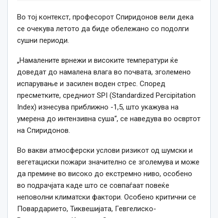
Во тој контекст, професорот Спиридонов вели дека
се очекува летото да биде обележано со подолги
сушни периоди.
„Намалените врнежи и високите температури ќе
доведат до намалена влага во почвата, зголемено
испарување и засилен воден стрес. Според
пресметките, средниот SPI (Standardized Percipitation
Index) изнесува приближно -1,5, што укажува на
умерена до интензивна суша“, се наведува во освртот
на Спиридонов.
Во вакви атмосферски услови ризикот од шумски и
вегетациски пожари значително се зголемува и може
да премине во високо до екстремно ниво, особено
во подрачјата каде што се совпаѓаат повеќе
неповолни климатски фактори. Особено критични се
Повардарието, Тиквешијата, Гевгелиско-