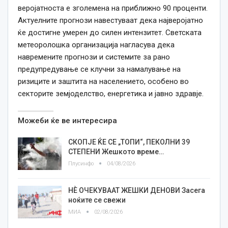
веројатноста е зголемена на приближно 90 проценти.
Актуелните прогнози навестуваат дека најверојатно
ќе достигне умерен до силен интензитет. Светската
метеоролошка организација нагласува дека
навремените прогнози и системите за рано
предупредување се клучни за намалување на
ризиците и заштита на населението, особено во
секторите земјоделство, енергетика и јавно здравје.
Можеби ќе ве интересира
СКОПЈЕ ЌЕ СЕ „ТОПИ“, ПЕКОЛНИ 39
СТЕПЕНИ Жешкото време…
Плусинфо
04/08/2026
НЀ ОЧЕКУВААТ ЖЕШКИ ДЕНОВИ Засега
ноќите се свежи
МИА
02/08/2026