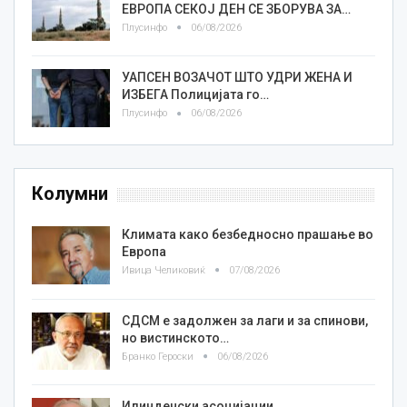
ЕВРОПА СЕКОЈ ДЕН СЕ ЗБОРУВА ЗА…
Плусинфо
06/08/2026
УАПСЕН ВОЗАЧОТ ШТО УДРИ ЖЕНА И
ИЗБЕГА Полицијата го…
Плусинфо
06/08/2026
Колумни
Климата како безбедносно прашање во
Европа
Ивица Челиковиќ
07/08/2026
СДСМ е задолжен за лаги и за спинови,
но вистинското…
Бранко Героски
06/08/2026
Илинденски асоцијации