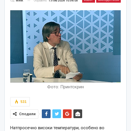
Објавено
17/06/2026 10:56:05
Од
МИА
Фото: Принтскрин
531
Сподели
Натпросечно високи температури, особено во