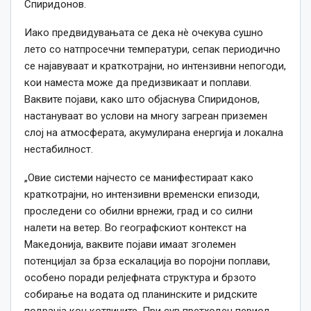
Спиридонов.
Иако предвидувањата се дека нè очекува сушно
лето со натпросечни температури, сепак периодично
се најавуваат и краткотрајни, но интензивни непогоди,
кои наместа може да предизвикаат и поплави.
Ваквите појави, како што објаснува Спиридонов,
настануваат во услови на многу загреан приземен
слој на атмосферата, акумулирана енергија и локална
нестабилност.
„Овие системи најчесто се манифестираат како
краткотрајни, но интензивни временски епизоди,
проследени со обилни врнежи, град и со силни
налети на ветер. Во географскиот контекст на
Македонија, ваквите појави имаат зголемен
потенцијал за брза ескалација во поројни поплави,
особено поради релјефната структура и брзото
собирање на водата од планинските и ридските