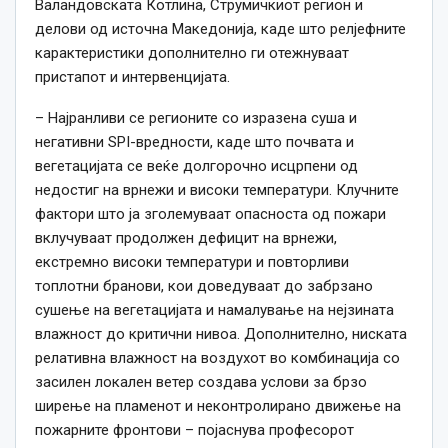
Валандовската Котлина, Струмичкиот регион и
делови од источна Македонија, каде што релјефните
карактеристики дополнително ги отежнуваат
пристапот и интервенцијата.
– Најранливи се регионите со изразена суша и
негативни SPI-вредности, каде што почвата и
вегетацијата се веќе долгорочно исцрпени од
недостиг на врнежи и високи температури. Клучните
фактори што ја зголемуваат опасноста од пожари
вклучуваат продолжен дефицит на врнежи,
екстремно високи температури и повторливи
топлотни бранови, кои доведуваат до забрзано
сушење на вегетацијата и намалување на нејзината
влажност до критични нивоа. Дополнително, ниската
релативна влажност на воздухот во комбинација со
засилен локален ветер создава услови за брзо
ширење на пламенот и неконтролирано движење на
пожарните фронтови – појаснува професорот