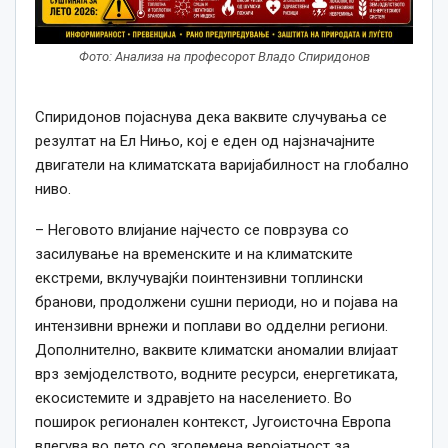
Фото: Анализа на професорот Владо Спиридонов
Спиридонов појаснува дека ваквите случувања се
резултат на Ел Нињо, кој е еден од најзначајните
двигатели на климатската варијабилност на глобално
ниво.
– Неговото влијание најчесто се поврзува со
засилување на временските и на климатските
екстреми, вклучувајќи поинтензивни топлински
бранови, продолжени сушни периоди, но и појава на
интензивни врнежи и поплави во одделни региони.
Дополнително, ваквите климатски аномалии влијаат
врз земјоделството, водните ресурси, енергетиката,
екосистемите и здравјето на населението. Во
поширок регионален контекст, Југоисточна Европа
влегува во лето со зголемена веројатност за