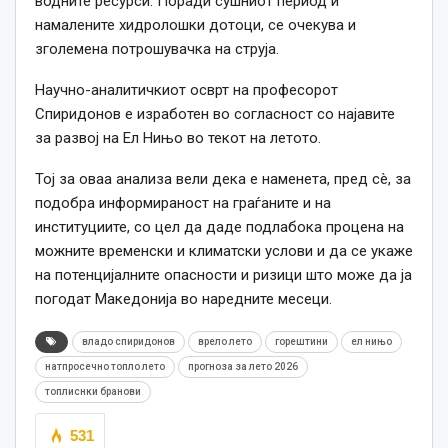
водните ресурси. Поради сушниот период и
намалените хидролошки дотоци, се очекува и
зголемена потрошувачка на струја.
Научно-аналитичкиот осврт на професорот
Спиридонов е изработен во согласност со најавите
за развој на Ел Нињо во текот на летото.
Тој за оваа анализа вели дека е наменета, пред сè, за
подобра информираност на граѓаните и на
институциите, со цел да даде подлабока процена на
можните временски и климатски услови и да се укаже
на потенцијалните опасности и ризици што може да ја
погодат Македонија во наредните месеци.
владо спиридонов
врело лето
горештини
ел нињо
натпросечно топло лето
прогноза за лето 2026
топлиснки бранови
531