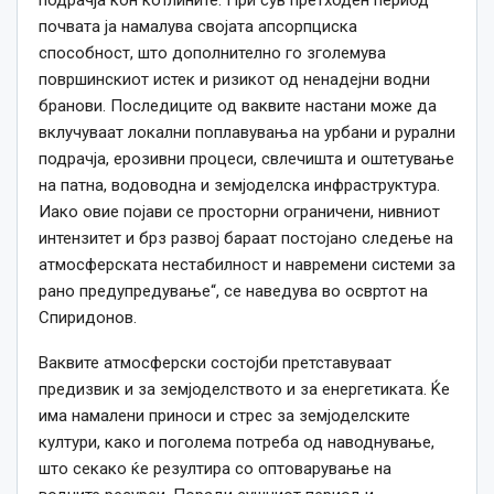
подрачја кон котлините. При сув претходен период
почвата ја намалува својата апсорпциска
способност, што дополнително го зголемува
површинскиот истек и ризикот од ненадејни водни
бранови. Последиците од ваквите настани може да
вклучуваат локални поплавувања на урбани и рурални
подрачја, ерозивни процеси, свлечишта и оштетување
на патна, водоводна и земјоделска инфраструктура.
Иако овие појави се просторни ограничени, нивниот
интензитет и брз развој бараат постојано следење на
атмосферската нестабилност и навремени системи за
рано предупредување“, се наведува во освртот на
Спиридонов.
Ваквите атмосферски состојби претставуваат
предизвик и за земјоделството и за енергетиката. Ќе
има намалени приноси и стрес за земјоделските
култури, како и поголема потреба од наводнување,
што секако ќе резултира со оптоварување на