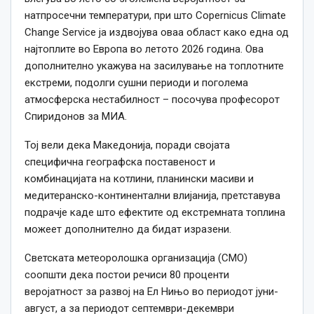
натпросечни температури, при што Copernicus Climate
Change Service ја издвојува оваа област како една од
најтоплите во Европа во летото 2026 година. Ова
дополнително укажува на засилување на топлотните
екстреми, подолги сушни периоди и поголема
атмосферска нестабилност – посочува професорот
Спиридонов за МИА.
Тој вели дека Македонија, поради својата
специфична географска поставеност и
комбинацијата на котлини, планински масиви и
медитеранско-континентални влијанија, претставува
подрачје каде што ефектите од екстремната топлина
можеет дополнително да бидат изразени.
Светската метеоролошка организација (СМО)
соопшти дека постои речиси 80 проценти
веројатност за развој на Ел Нињо во периодот јуни-
август, а за периодот септември-декември