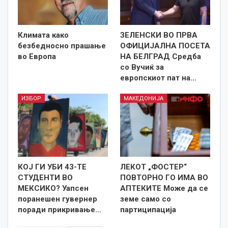
Климата како
ЗЕЛЕНСКИ ВО ПРВА
безбедносно прашање
ОФИЦИЈАЛНА ПОСЕТА
во Европа
НА БЕЛГРАД Средба
со Вучиќ за
европскиот пат на…
ИЗБОР
МАКЕДОНИЈА
КОЈ ГИ УБИ 43-ТЕ
ЛЕКОТ „ФОСТЕР“
СТУДЕНТИ ВО
ПОВТОРНО ГО ИМА ВО
МЕКСИКО? Уапсен
АПТЕКИТЕ Може да се
поранешен гувернер
земе само со
поради прикривање…
партиципација