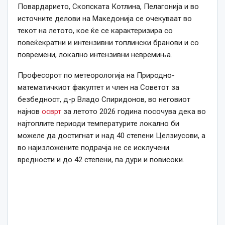
Повардарието, Скопската Котлина, Пелагонија и во
источните делови на Македонија се очекуваат во
текот на летото, кое ќе се карактеризира со
повеќекратни и интензивни топлински бранови и со
повремени, локално интензивни невремиња.
Професорот по метеорологија на Природно-
математичкиот факултет и член на Советот за
безбедност, д-р Владо Спиридонов, во неговиот
најнов
осврт
за летото 2026 година посочува дека во
најтоплите периоди температурите локално би
можеле да достигнат и над 40 степени Целзиусови, а
во најизложените подрачја не се исклучени
вредности и до 42 степени, па дури и повисоки.