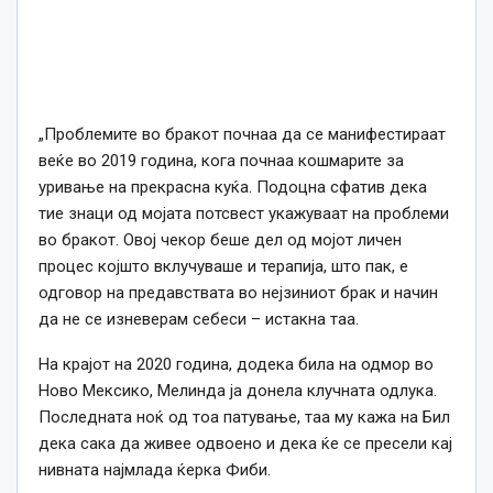
„Проблемите во бракот почнаа да се манифестираат
веќе во 2019 година, кога почнаа кошмарите за
уривање на прекрасна куќа. Подоцна сфатив дека
тие знаци од мојата потсвест укажуваат на проблеми
во бракот. Овој чекор беше дел од мојот личен
процес којшто вклучуваше и терапија, што пак, е
одговор на предавствата во нејзиниот брак и начин
да не се изневерам себеси – истакна таа.
На крајот на 2020 година, додека била на одмор во
Ново Мексико, Мелинда ја донела клучната одлука.
Последната ноќ од тоа патување, таа му кажа на Бил
дека сака да живее одвоено и дека ќе се пресели кај
нивната најмлада ќерка Фиби.