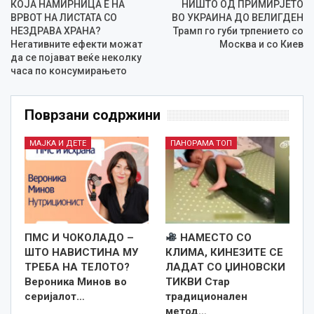
КОЈА НАМИРНИЦА Е НА
НИШТО ОД ПРИМИРЈЕТО
ВРВОТ НА ЛИСТАТА СО
ВО УКРАИНА ДО ВЕЛИГДЕН
НЕЗДРАВА ХРАНА?
Трамп го губи трпението со
Негативните ефекти можат
Москва и со Киев
да се појават веќе неколку
часа по консумирањето
Поврзани содржини
МАЈКА И ДЕТЕ
ПАНОРАМА ТОП
ПМС И ЧОКОЛАДО –
НАМЕСТО СО
ШТО НАВИСТИНА МУ
КЛИМА, КИНЕЗИТЕ СЕ
ТРЕБА НА ТЕЛОТО?
ЛАДАТ СО ЏИНОВСКИ
Вероника Минов во
ТИКВИ Стар
серијалот…
традиционален
метод…