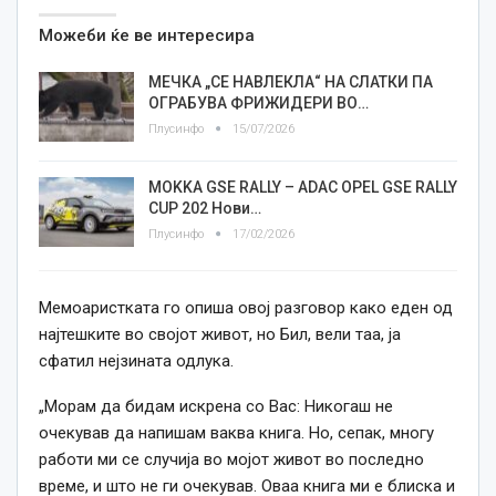
Можеби ќе ве интересира
МЕЧКА „СЕ НАВЛЕКЛА“ НА СЛАТКИ ПА
ОГРАБУВА ФРИЖИДЕРИ ВО…
Плусинфо
15/07/2026
MOKKA GSE RALLY – ADAC OPEL GSE RALLY
CUP 202 Нови…
Плусинфо
17/02/2026
Мемоаристката го опиша овој разговор како еден од
најтешките во својот живот, но Бил, вели таа, ја
сфатил нејзината одлука.
„Морам да бидам искрена со Вас: Никогаш не
очекував да напишам ваква книга. Но, сепак, многу
работи ми се случија во мојот живот во последно
време, и што не ги очекував. Оваа книга ми е блиска и