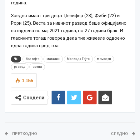
година.
Заедно имаат три деца: Џенифер (28), Фиби (22) и
Рори (25). Веста за нивниот развод беше официјално
потврдена во мај 2021 година, по 27 години брак. И
гласините тогаш говореа дека тие живееле одвоено
една година пред тоа.
бил гејтс
магазин
Мелинда Гејтс
мемоари
развод
сцена
1,155
Сподели
ПРЕТХОДНО
СЛЕДНО