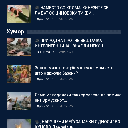
НАМЕСТО СО КЛИМА, КИНЕЗИТЕ СЕ
ЛАДАТ СО ЏИНОВСКИ ТИКВИ…
Плусинфо
07/08/2026
Хумор
ПРИРОДНА ПРОТИВ ВЕШТАЧКА
ИНТЕЛИГЕНЦИЈА • ЗНАЕ ЛИ НЕКОЈ…
Панорама
02/08/2026
Зошто мажот е љубоморен на момчето
што одржува базени?
Плусинфо
21/07/2026
Само македонски танкер успеал да помине
низ Ормускиот…
Плусинфо
21/07/2026
„НАРУШЕНИ МЕЃУЗАЈАЧКИ ОДНОСИ“ ВО
КУНОВО Два зајаци…