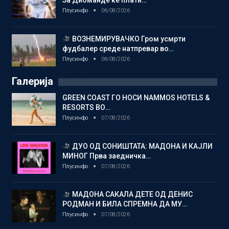
За Диоманде ќе плати…
Плусинфо
06/08/2026
ВОЗНЕМИРУВАЧКО Гром усмрти
фудбалер среде натпревар во…
Плусинфо
06/08/2026
Галерија
GREEN COAST ГО НОСИ NAMMOS HOTELS &
RESORTS ВО…
Плусинфо
07/08/2026
ДУО ОД СОНИШТАТА: МАДОНА И КАЈЛИ
МИНОГ Прва заедничка…
Плусинфо
07/08/2026
МАДОНА САКАЛА ДЕТЕ ОД ДЕНИС
РОДМАН И БИЛА СПРЕМНА ДА МУ…
Плусинфо
07/08/2026