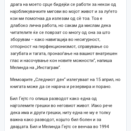
драга на моето срце бидејќи се работи за некои од
најобликувачките мигови во мојот живот и за луѓето
кои ми помогнаа да излезам од сѐ тоа. Тоа е
длабоко лична работа, но сакам да мислам дека
читателите ќе се поврзат со многу од она за што
зборувам – како навигација во несигурност,
отпорност на перфекционизмот, справување со
загубата и тагата, пронаоѓање на вашиот внатрешен
глас и насочување кон новите можности“, напиша
Мелинда на „Инстаграм“.
Мемоарите „Следниот ден“ излегуваат на 15 април, но
книгата може да се нарача и резервира и порано.
Бил Гејтс го опиша разводот како една од
најголемите грешки во неговиот живот. Иако рече
дека има и други грешки, ниту една не му е толку
важна како разводот, којшто бил болен и за
двајцата. Бил и Мелинда Гејтс се венчаа во 1994