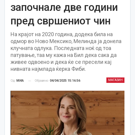
започнале две години
пред свршениот чин
На крајот на 2020 година, додека била на
одмор во Ново Мексико, Мелинда ја донела
клучната одлука. Последната ноќ од тоа
патување, таа му кажа на Бил дека сака да
живее одвоено и дека ќе се пресели кај
нивната најмлада ќерка Фиби.
МАГАЗИН
Објавено
04/04/2025 15:16:56
Од
МИА