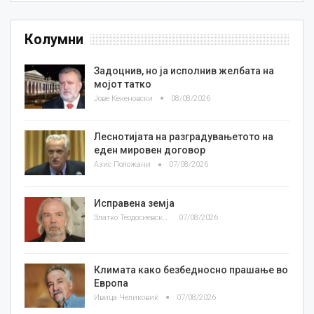
Колумни
Задоцнив, но ја исполнив желбата на
мојот татко
Јове Кекеновски
08/08/2026
Леснотијата на разградувањетото на
еден мировен договор
Азис Положани
07/08/2026
Исправена земја
Златко Теодосиевски
07/08/2026
Климата како безбедносно прашање во
Европа
Ивица Челиковиќ
07/08/2026