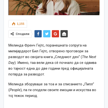
1,155
Сподели
Мелинда Френч Гејтс, поранешната сопруга на
милијардерот Бил Гејтс, отворено проговори за
разводот во својата книга „Следниот ден“ (
The Next
Day
). Имено, таа вели дека сѐ почнало да се одвива
во тајност една до две години пред официјалната
потврда за разводот.
Мелинда зборуваше за тоа и за списанието „Пипл“
(
People
), па ги сподели своите емоции и искуства во
тој тежок период.