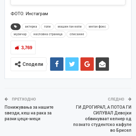
ФОТО: Инстаграм
актерка
голи
машин ган кели
меган фокс
музичар
насловна страница
списание
3,769
Сподели
ПРЕТХОДНО
СЛЕДНО
Понижувања за нашите
ГИ ДРОГИРАЛ, А ПОТОА ГИ
ѕвезди, кеш на рака за
СИЛУВАЛ Девојки
разни цеци-меци
обвинуваат келнер од
познато студентско кафуле
во Брисел