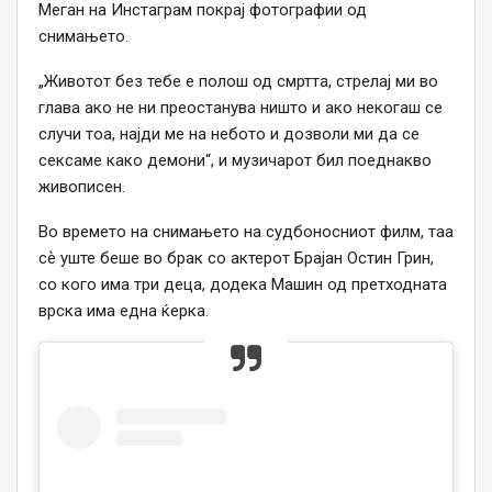
Меган на Инстаграм покрај фотографии од
снимањето.
„Животот без тебе е полош од смртта, стрелај ми во
глава ако не ни преостанува ништо и ако некогаш се
случи тоа, најди ме на небото и дозволи ми да се
сексаме како демони“, и музичарот бил поеднакво
живописен.
Во времето на снимањето на судбоносниот филм, таа
сѐ уште беше во брак со актерот Брајан Остин Грин,
со кого има три деца, додека Машин од претходната
врска има една ќерка.