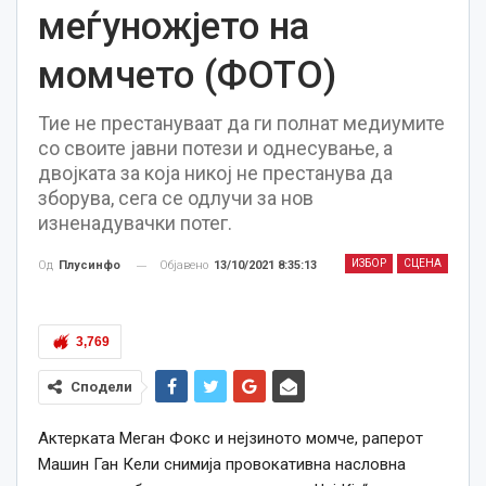
меѓуножјето на
момчето (ФОТО)
Тие не престануваат да ги полнат медиумите
со своите јавни потези и однесување, а
двојката за која никој не престанува да
зборува, сега се одлучи за нов
изненадувачки потег.
ИЗБОР
СЦЕНА
Објавено
13/10/2021 8:35:13
Од
Плусинфо
3,769
Сподели
Актерката Меган Фокс и нејзиното момче, раперот
Машин Ган Кели снимија провокативна насловна