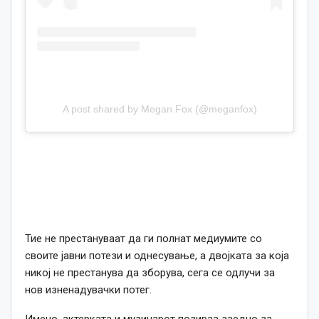
A post shared by Megan Fox (@meganfox)
Тие не престануваат да ги полнат медиумите со
своите јавни потези и однесување, а двојката за која
никој не престанува да зборува, сега се одлучи за
нов изненадувачки потег.