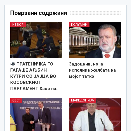
Поврзани содржини
ИЗБОР
КОЛУМНИ
ПРАТЕНИЧКА ГО
Задоцнив, но ја
ГАЃАШЕ АЉБИН
исполнив желбата на
КУТРИ СО ЈАЈЦА ВО
мојот татко
КОСОВСКИОТ
ПАРЛАМЕНТ Хаос на…
СВЕТ
МАКЕДОНИЈА