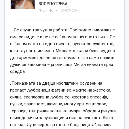
ЗЛОУПОТРЕБА…
Плусинфо
30/07/2026
– Се случи таа чудна работа. Претходно никогаш не
сме се виделе и не се сеќавам на неговото лице. Се
сеќавам само на едно високо, русокосо суштество,
како дух што исчезна. Мислам дека ни беше судено
до тој момент да не се гледаме, тогаш само нашите
души се запознаа – ја опишала Меган нивната прва
средба.
„Приказната за двајца изопштени, осудени на
пропаст љубовници фатени во маките на жестока,
силна, експлозивна љубов со: жестока опсесија,
пушки, зависност, шамани, многу крв, општ хаос,
терапија, тантрички ноќни кошмари, обредни ритуали,
психоделични халуцинации и вид на секс што би го
натерал Луцифер да ја стегне бројаницата“, напиша