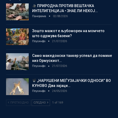
ПРИРОДНА ПРОТИВ ВЕШТАЧКА
ИНТЕЛИГЕНЦИЈА • ЗНАЕ ЛИ НЕКОЈ…
Панорама
02/08/2026
Зошто мажот е љубоморен на момчето
што одржува базени?
Плусинфо
21/07/2026
Само македонски танкер успеал да помине
низ Ормускиот…
Плусинфо
21/07/2026
„НАРУШЕНИ МЕЃУЗАЈАЧКИ ОДНОСИ“ ВО
КУНОВО Два зајаци…
Плусинфо
24/05/2026
ПРЕТХОДНО
СЛЕДНО
1 of 169