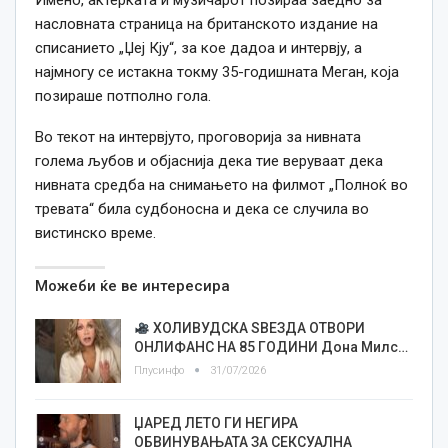
Имено, актерката и музичарот позираа заедно за
насловната страница на британското издание на
списанието „Џеј Кју“, за кое дадоа и интервју, а
најмногу се истакна токму 35-годишната Меган, која
позираше потполно гола.
Во текот на интервјуто, проговорија за нивната
голема љубов и објаснија дека тие веруваат дека
нивната средба на снимањето на филмот „Полноќ во
тревата“ била судбоносна и дека се случила во
вистинско време.
Можеби ќе ве интересира
ХОЛИВУДСКА ЅВЕЗДА ОТВОРИ
ОНЛИФАНС НА 85 ГОДИНИ Дона Милс…
Плусинфо
31/07/2026
ЏАРЕД ЛЕТО ГИ НЕГИРА
ОБВИНУВАЊАТА ЗА СЕКСУАЛНА