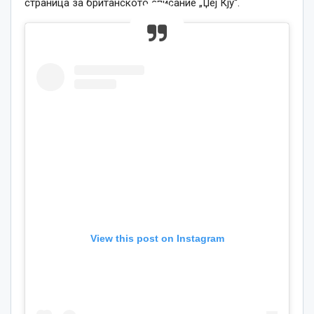
страница за британското списание „Џеј Кју“.
View this post on Instagram