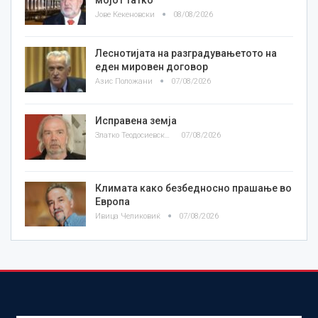
Јове Кекеновски
08/08/2026
Леснотијата на разградувањетото на
еден мировен договор
Азис Положани
07/08/2026
Исправена земја
Златко Теодосиевски
07/08/2026
Климата како безбедносно прашање во
Европа
Ивица Челиковиќ
07/08/2026