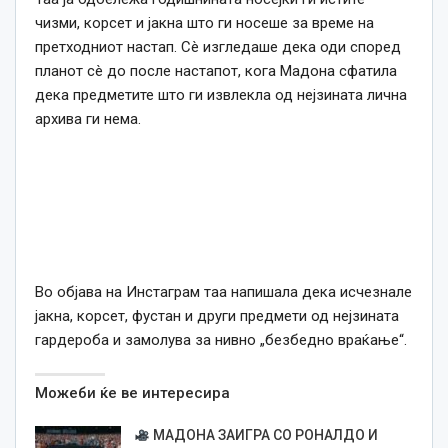
чизми, корсет и јакна што ги носеше за време на
претходниот настап. Сè изгледаше дека оди според
планот сè до после настапот, кога Мадона сфатила
дека предметите што ги извлекла од нејзината лична
архива ги нема.
Во објава на Инстаграм таа напишала дека исчезнале
јакна, корсет, фустан и други предмети од нејзината
гардероба и замолува за нивно „безбедно враќање“.
Можеби ќе ве интересира
МАДОНА ЗАИГРА СО РОНАЛДО И