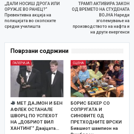
„ДАЛИ НОСИШ ДРОГА ИЛИ
ТРАМП АКТИВИРА ЗАКОН
ОРУЖЈЕ ВО РАНЕЦ?“
ОД ВРЕМЕТО НА СТУДЕНАТА
Превентивна акција на
ВОЈНА Нареди
полицијата во скопските
зголемување на
средни училишта
производството на нафта и
на други енергенси
Поврзани содржини
ГАЛЕРИЈА
СЦЕНА
МЕТ ДАЈМОН И БЕН
БОРИС БЕКЕР СО
АФЛЕК ОСТАНАЛЕ
СОПРУГАТА И
ШВОРЦ ПО УСПЕХОТ
СИНОВИТЕ ОД
НА „ДОБРИОТ ВИЛ
ПРЕТХОДНИТЕ ВРСКИ
ХАНТИНГ“ Двајцата…
Бившиот шампион на