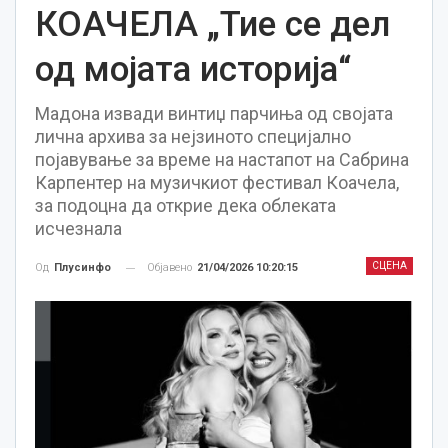
КОАЧЕЛА „Тие се дел
од мојата историја“
Мадона извади винтиџ парчиња од својата
лична архива за нејзиното специјално
појавување за време на настапот на Сабрина
Карпентер на музичкиот фестивал Коачела,
за подоцна да открие дека облеката
исчезнала
СЦЕНА
Објавено
21/04/2026 10:20:15
Од
Плусинфо