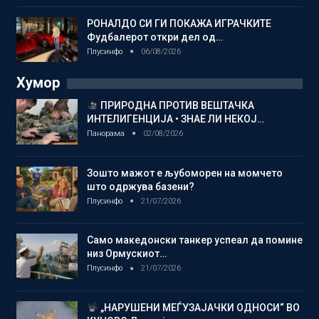
РОНАЛДО СИ ГИ ПОКАЖА ИГРАЧКИТЕ
Фудбалерот откри дел од…
Плусинфо
06/08/2026
Хумор
ПРИРОДНА ПРОТИВ ВЕШТАЧКА
ИНТЕЛИГЕНЦИЈА • ЗНАЕ ЛИ НЕКОЈ…
Панорама
02/08/2026
Зошто мажот е љубоморен на момчето
што одржува базени?
Плусинфо
21/07/2026
Само македонски танкер успеал да помине
низ Ормускиот…
Плусинфо
21/07/2026
„НАРУШЕНИ МЕЃУЗАЈАЧКИ ОДНОСИ“ ВО