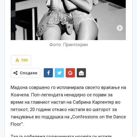
Фото: Принтскрин
596
Сподели
Мадона совршено го испланирала своето враќање на
Коачела. Поп-легендата ненадејно се појави за
време на главниот настап на Сабрина Карпентер во
петокот, 20 години откако настапи во шаторот за
танцување во поддршка на „Confessions on the Dance
Floor“.
Таа ја одбележа годишнината носејќи ги истите