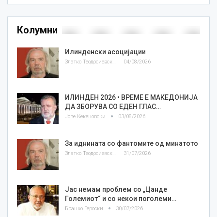
Колумни
Илинденски асоцијации
Златко Теодосиевски
04/08/2026
ИЛИНДЕН 2026 • ВРЕМЕ Е МАКЕДОНИЈА
ДА ЗБОРУВА СО ЕДЕН ГЛАС…
Јове Кекеновски
03/08/2026
За иднината со фантомите од минатото
Златко Теодосиевски
31/07/2026
Јас немам проблем со „Цанде
Големиот“ и со некои поголеми…
Бранко Героски
30/07/2026