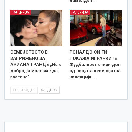
Вимблдон…
ГАЛЕРИЈА
ГАЛЕРИЈА
СЕМЕЈСТВОТО Е
РОНАЛДО СИ ГИ
ЗАГРИЖЕНО ЗА
ПОКАЖА ИГРАЧКИТЕ
АРИАНА ГРАНДЕ „Не е
Фудбалерот откри дел
добро, ја молевме да
од својата неверојатна
застане“
колекција…
ПРЕТХОДНО
СЛЕДНО