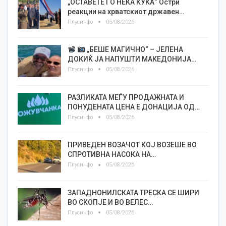
„ОСТАВЕТЕ ГО НЕКА КУКА“ Остри
реакции на хрватскиот државен…
Плусинфо
05/08/2026
„БЕШЕ МАГИЧНО“ – ЈЕЛЕНА
ДОКИЌ ЈА НАПУШТИ МАКЕДОНИЈА…
Плусинфо
05/08/2026
РАЗЛИКАТА МЕЃУ ПРОДАЖНАТА И
ПОНУДЕНАТА ЦЕНА Е ДОНАЦИЈА ОД…
Плусинфо
05/08/2026
ПРИВЕДЕН ВОЗАЧОТ КОЈ ВОЗЕШЕ ВО
СПРОТИВНА НАСОКА НА…
Плусинфо
05/08/2026
ЗАПАДНОНИЛСКАТА ТРЕСКА СЕ ШИРИ
ВО СКОПЈЕ И ВО ВЕЛЕС…
Плусинфо
05/08/2026