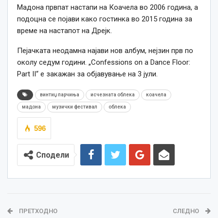
Мадона првпат настапи на Коачела во 2006 година, а
подоцна се појави како гостинка во 2015 година за
време на настапот на Дрејк.
Пејачката неодамна најави нов албум, нејзин прв по
околу седум години. „Confessions on a Dance Floor:
Part II“ е закажан за објавување на 3 јули.
винтиџ парчиња
исчезната облека
коачела
мадона
музички фестивал
облека
596
Сподели
ПРЕТХОДНО
СЛЕДНО