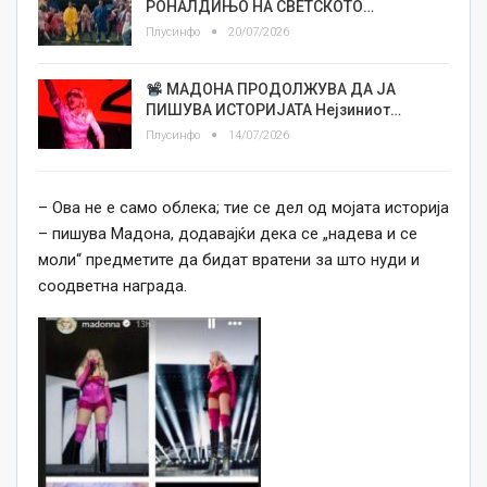
РОНАЛДИЊО НА СВЕТСКОТО…
Плусинфо
20/07/2026
МАДОНА ПРОДОЛЖУВА ДА ЈА
ПИШУВА ИСТОРИЈАТА Нејзиниот…
Плусинфо
14/07/2026
– Ова не е само облека; тие се дел од мојата историја
– пишува Мадона, додавајќи дека се „надева и се
моли“ предметите да бидат вратени за што нуди и
соодветна награда.