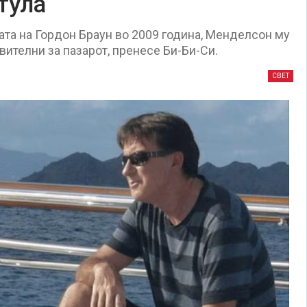
тула
ата на Гордон Браун во 2009 година, Менделсон му
ителни за пазарот, пренесе Би-Би-Си.
СВЕТ