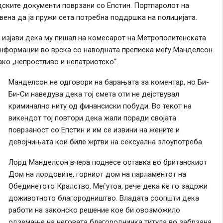
дските документи поврзани со Епстин. Портпаролот на
вена да ја пружи сета потребна поддршка на полицијата.
изјави дека му пишал на комесарот на Метрополитенската
 информации во врска со наводната преписка меѓу Манделсон
ако „непростливо и непатриотско“.
Манделсон не одговори на барањата за коментар, но Би-
Би-Си наведува дека тој смета оти не дејствувал
криминално ниту од финансиски побуди. Во текот на
викендот тој повтори дека жали поради својата
поврзаност со Епстин и им се извини на жените и
девојчињата кои биле жртви на сексуална злоупотреба.
Лорд Манделсон вчера поднесе оставка во британскиот
Дом на лордовите, горниот дом на парламентот на
Обединетото Кралство. Меѓутоа, рече дека ќе го задржи
доживотното благородништво. Владата соопшти дека
работи на законско решение кое би овозможило
одземање на неговата благородничка титула во забрзана