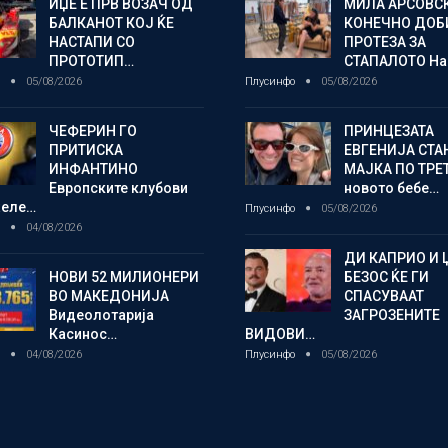
ИЏЕ Е ПРВ ВОЗАЧ ОД
МИЛА АРСОВС
БАЛКАНОТ КОЈ ЌЕ
КОНЕЧНО ДОБ
НАСТАПИ СО
ПРОТЕЗА ЗА
ПРОТОТИП…
СТАПАЛОТО На
о
05/08/2026
Плусинфо
05/08/2026
ЧЕФЕРИН ГО
ПРИНЦЕЗАТА
ПРИТИСКА
ЕВГЕНИЈА СТА
ИНФАНТИНО
МАЈКА ПО ТРЕ
Европските клубови
новото бебе…
желе…
Плусинфо
05/08/2026
о
04/08/2026
ДИ КАПРИО И 
НОВИ 52 МИЛИОНЕРИ
БЕЗОС ЌЕ ГИ
ВО МАКЕДОНИЈА
СПАСУВААТ
Видеолотарија
ЗАГРОЗЕНИТЕ
Касинос…
ВИДОВИ…
о
04/08/2026
Плусинфо
05/08/2026