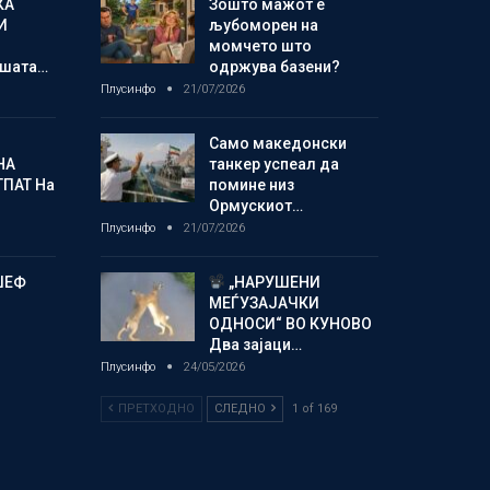
КА
Зошто мажот е
И
љубоморен на
момчето што
шата…
одржува базени?
Плусинфо
21/07/2026
Само македонски
НА
танкер успеал да
ТПАТ На
помине низ
Ормускиот…
Плусинфо
21/07/2026
ЏЕФ
„НАРУШЕНИ
МЕЃУЗАЈАЧКИ
ОДНОСИ“ ВО КУНОВО
Два зајаци…
Плусинфо
24/05/2026
ПРЕТХОДНО
СЛЕДНО
1 of 169