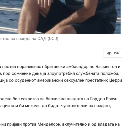
ство за правда на САД (DOJ)
356
а против поранешниот британски амбасадор во Вашингтон и
, под сомнение дека ја злоупотребил службената положба,
ација со осудениот американски сексуален престапник Џефри
дека бил секретар за бизнис во владата на Гордон Браун
мации кои би можеле да бидат чувствителни за пазарот,
ни пријави против Менделсон, вклучително и од владата на