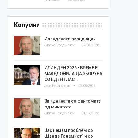
Колумни
Илинденски асоцијации
Златко Теодосиевски
04/08/2026
ИЛИНДЕН 2026 • ВРЕМЕ Е
МАКЕДОНИЈА ДА ЗБОРУВА
СО ЕДЕН ГЛАС…
Јове Кекеновски
03/08/2026
За иднината со фантомите
од минатото
Златко Теодосиевски
31/07/2026
Јас немам проблем со
„Цанде Големиот“ и со