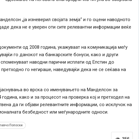
нделсон „ја изневерил својата земја“ и го оцени наводното
аде дека не е уверен оти сите релевантни информации веќе
документи од 2008 година, укажуваат на комуникација меѓу
вајќи го данокот на банкарските бонуси, како и други
 споменуваат наводни парични исплати од Епстин до
претходно го негираше, наведувајќи дека не се сеќава на
јаснувања во врска со именувањето на Манделсон за
година, како и за процесот на проверка кој и претходел на
твена да ги објави релевантните информации, со исклучок на
ионалната безбедност или меѓународните односи.
лавчо Попоски
356