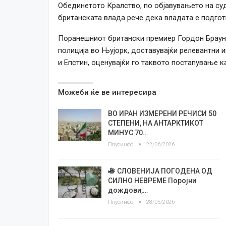
Обединетото Кралство, по објавувањето на су
британската влада рече дека владата е подгот
Поранешниот британски премиер Гордон Браун 
полиција во Њујорк, доставувајќи релевантни
и Епстин, оценувајќи го таквото постапување к
Можеби ќе ве интересира
ВО ИРАН ИЗМЕРЕНИ РЕЧИСИ 50
СТЕПЕНИ, НА АНТАРКТИКОТ
МИНУС 70…
Плусинфо
22/06/2026
СЛОВЕНИЈА ПОГОДЕНА ОД
СИЛНО НЕВРЕМЕ Поројни
дождови,…
Плусинфо
28/05/2026