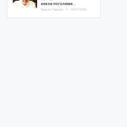
некои поголеми…
Бранко Героски
30/07/2026