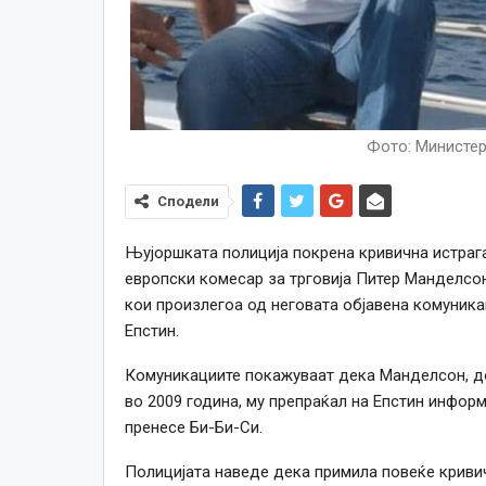
Фото: Министер
Сподели
Њујоршката полиција покрена кривична истраг
европски комесар за трговија Питер Манделсон
кои произлегоа од неговата објавена комуник
Епстин.
Комуникациите покажуваат дека Манделсон, до
во 2009 година, му препраќал на Епстин инфор
пренесе Би-Би-Си.
Полицијата наведе дека примила повеќе кривич