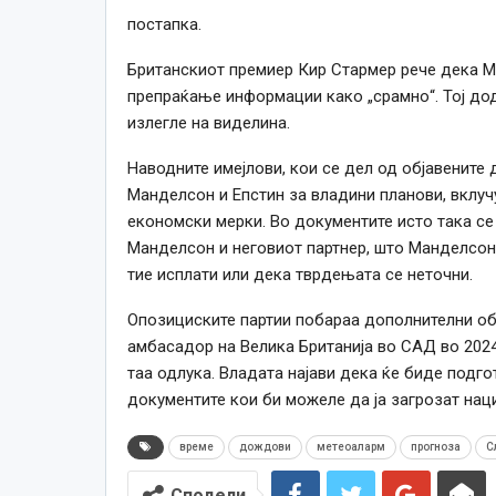
постапка.
Британскиот премиер Кир Стармер рече дека Ма
препраќање информации како „срамно“. Тој дод
излегле на виделина.
Наводните имејлови, кои се дел од објавените 
Манделсон и Епстин за владини планови, вклучу
економски мерки. Во документите исто така се
Манделсон и неговиот партнер, што Манделсон 
тие исплати или дека тврдењата се неточни.
Опозициските партии побараа дополнителни об
амбасадор на Велика Британија во САД во 2024 
таа одлука. Владата најави дека ќе биде подго
документите кои би можеле да ја загрозат нац
време
дождови
метеоаларм
прогноза
С
Сподели