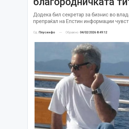
благородничката ти
Додека бил секретар за бизнис во влад
препраќал на Епстин информации чувств
Објавено
04/02/2026 8:49:12
Од
Плусинфо