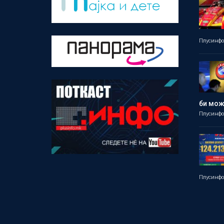
Плусинф
би мо
Плусинф
Плусинф