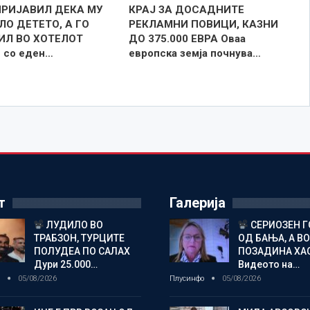
ПРИЈАВИЛ ДЕКА МУ
КРАЈ ЗА ДОСАДНИТЕ
О ДЕТЕТО, А ГО
РЕКЛАМНИ ПОВИЦИ, КАЗНИ
ИЛ ВО ХОТЕЛОТ
ДО 375.000 ЕВРА Оваа
 со еден…
европска земја почнува…
т
Галерија
ЛУДИЛО ВО
СЕРИОЗЕН 
ТРАБЗОН, ТУРЦИТЕ
ОД БАЊА, А ВО
ПОЛУДЕА ПО САЛАХ
ПОЗАДИНА ХА
Дури 25.000…
Видеото на…
о
05/08/2026
Плусинфо
05/08/2026