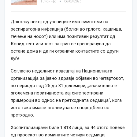
Плусинфо
06/08/2026
Доколку некој од учениците има симптоми на
респираторна инфекција (болки во грлото, кашлица,
течење на носот) или има позитивен резултат од
Ковид тест или тест за грип се препорачува да
остане дома и да ги ограничи контактите со други
луѓе.
Согласно неделниот извештај на Националната
организација за јавно здравје објавен во четвртокот,
во периодот од 25 до 31 декември, „значително е
зголемена позитивноста кај сите тестирани
примероци во однос на претходната седмица“, кога
исто така имаше зголемување споредбено со
претходно.
Хоспитализирани биле 1.818 лица, за 44 отсто повеќе
од просекот во изминатите четири седмици,