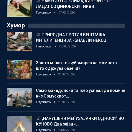
НАМЕСТО СО КЛИМА, КИНЕЗИТЕ СЕ
ЛАДАТ СО ЏИНОВСКИ ТИКВИ…
Плусинфо
07/08/2026
Хумор
ПРИРОДНА ПРОТИВ ВЕШТАЧКА
ИНТЕЛИГЕНЦИЈА • ЗНАЕ ЛИ НЕКОЈ…
Панорама
02/08/2026
Зошто мажот е љубоморен на момчето
што одржува базени?
Плусинфо
21/07/2026
Само македонски танкер успеал да помине
низ Ормускиот…
Плусинфо
21/07/2026
„НАРУШЕНИ МЕЃУЗАЈАЧКИ ОДНОСИ“ ВО
КУНОВО Два зајаци…
Плусинфо
24/05/2026