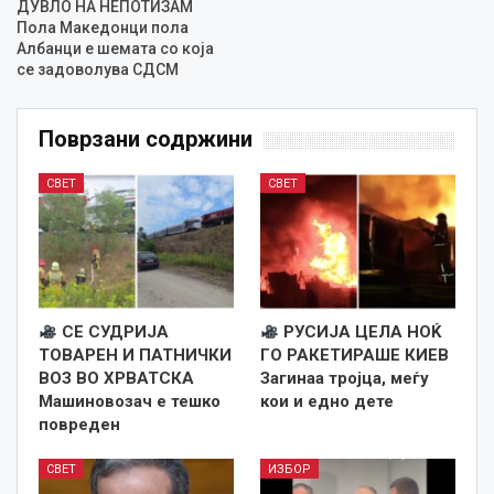
ДУВЛО НА НЕПОТИЗАМ
Пола Македонци пола
Албанци е шемата со која
се задоволува СДСМ
Поврзани содржини
СВЕТ
СВЕТ
СЕ СУДРИЈА
РУСИЈА ЦЕЛА НОЌ
ТОВАРЕН И ПАТНИЧКИ
ГО РАКЕТИРАШЕ КИЕВ
ВОЗ ВО ХРВАТСКА
Загинаа тројца, меѓу
Машиновозач е тешко
кои и едно дете
повреден
СВЕТ
ИЗБОР