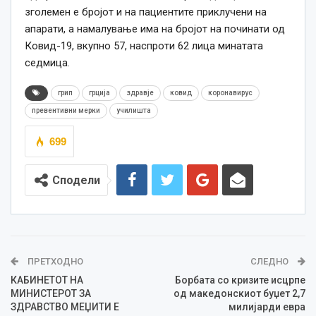
зголемен е бројот и на пациентите приклучени на
апарати, а намалување има на бројот на починати од
Ковид-19, вкупно 57, наспроти 62 лица минатата
седмица.
грип
грција
здравје
ковид
коронавирус
превентивни мерки
училишта
699
Сподели
ПРЕТХОДНО
СЛЕДНО
КАБИНЕТОТ НА
Борбата со кризите исцрпе
МИНИСТЕРОТ ЗА
од македонскиот буџет 2,7
ЗДРАВСТВО МЕЏИТИ Е
милијарди евра