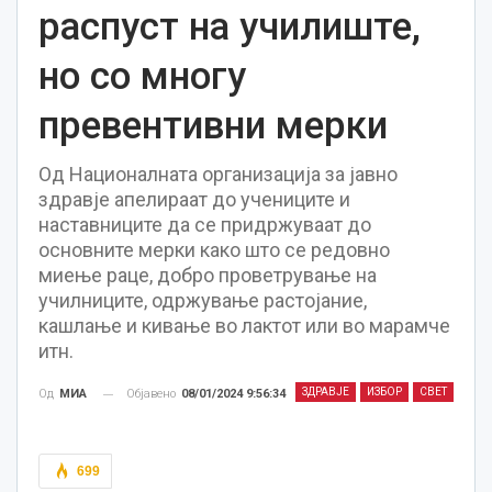
распуст на училиште,
но со многу
превентивни мерки
Од Националната организација за јавно
здравје апелираат до учениците и
наставниците да се придржуваат до
основните мерки како што се редовно
миење раце, добро проветрување на
училниците, одржување растојание,
кашлање и кивање во лактот или во марамче
итн.
ЗДРАВЈЕ
ИЗБОР
СВЕТ
Објавено
08/01/2024 9:56:34
Од
МИА
699