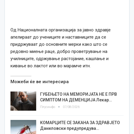
Од Националната организација за јавно здравје
апелираат до учениците и наставниците да се
придржуваат до основните мерки како што се
редовно миење раце, добро проветрување на
училниците, одржување растојание, кашлање и
кивање во лактот или во марамче итн.
Можеби ќе ве интересира
ГУБЕЊЕТО НА МЕМОРИЈАТА НЕ Е ПРВ
СИМПТОМ НА ДЕМЕНЦИЈА Лекар…
Плусинфо
07/08/2026
КОМАРЦИТЕ СЕ ЗАКАНА ЗА ЗДРАВЈЕТО
Даниловски предупредува…