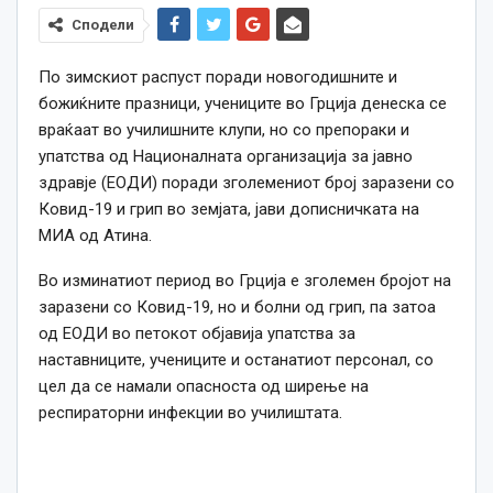
Сподели
По зимскиот распуст поради новогодишните и
божиќните празници, учениците во Грција денеска се
враќаат во училишните клупи, но со препораки и
упатства од Националната организација за јавно
здравје (ЕОДИ) поради зголемениот број заразени со
Ковид-19 и грип во земјата, јави дописничката на
МИА од Атина.
Во изминатиот период во Грција е зголемен бројот на
заразени со Ковид-19, но и болни од грип, па затоа
од ЕОДИ во петокот објавија упатства за
наставниците, учениците и останатиот персонал, со
цел да се намали опасноста од ширење на
респираторни инфекции во училиштата.