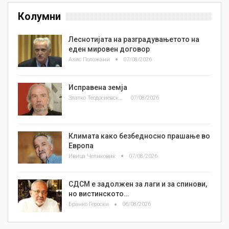
Колумни
Леснотијата на разградувањетото на
еден мировен договор
Азис Положани
07/08/2026
Исправена земја
Златко Теодосиевски
07/08/2026
Климата како безбедносно прашање во
Европа
Ивица Челиковиќ
07/08/2026
СДСМ е задолжен за лаги и за спинови,
но вистинското…
Бранко Героски
06/08/2026