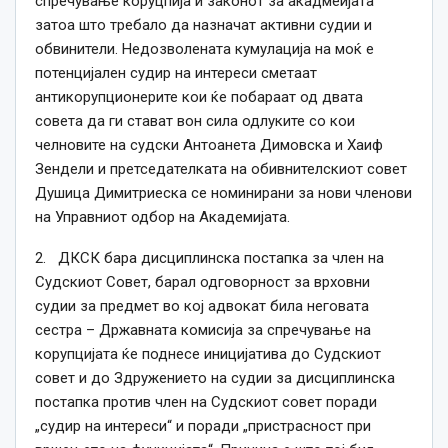
спречување коруцпија и законот за акадмеијата
затоа што требало да назначат активни судии и
обвинители. Недозволената кумулација на моќ е
потенцијален судир на интереси сметаат
антикорупционерите кои ќе побараат од двата
совета да ги стават вон сила одлуките со кои
челновите на судски Антоанета Димовска и Хаиф
Зендели и претседателката на обивнителскиот совет
Душица Димитриеска се номинирани за нови членови
на Управниот одбор на Академијата.
2. ДКСК бара дисциплинска постапка за член на
Судскиот Совет, барал одговорност за врховни
судии за предмет во кој адвокат била неговата
сестра – Државната комисија за спречување на
корупцијата ќе поднесе иницијатива до Судскиот
совет и до Здружението на судии за дисциплинска
постапка против член на Судскиот совет поради
„судир на интереси“ и поради „пристрасност при