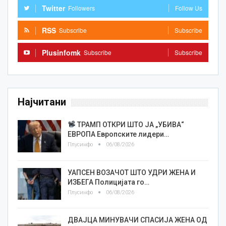
Twitter
Followers
Follow Us
RSS
Subscribe
Subscribe
Plusinfomk
Subscribe
Subscribe
Најчитани
ТРАМП ОТКРИ ШТО ЈА „УБИВА“
ЕВРОПА Европските лидери…
Плусинфо
06/08/2026
УАПСЕН ВОЗАЧОТ ШТО УДРИ ЖЕНА И
ИЗБЕГА Полицијата го…
Плусинфо
06/08/2026
ДВАЈЦА МИНУВАЧИ СПАСИЈА ЖЕНА ОД