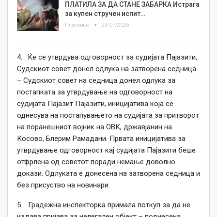
ПЛАТИЛА ЗА ДА СТАНЕ ЗАБАРКА Истрага
за купен стручен испит…
Плусинфо
29/07/2026
4. Ќе се утврдува одговорност за судијата Пајазити,
Судскиот совет донел одлука на затворена седница
– Судскиот совет на седница донел одлука за
постапката за утврдување на одговорност на
судијата Пајазит Пајазити, иницијатива која се
однесува на постапувањето на судијата за притворот
на поранешниот војник на ОВК, државјанин на
Косово, Блерим Рамадани. Првата иницијатива за
утврдување одговорност кај судијата Пајазити беше
отфрлена од советот поради немање доволно
докази. Одлуката е донесена на затворена седница и
без присуство на новинари.
5. Градежна инспекторка примала поткуп за да не
издава пријава за нелегален објект – поднесена