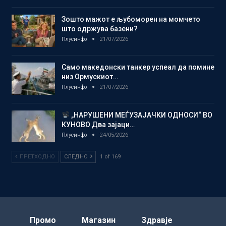
Зошто мажот е љубоморен на момчето
што одржува базени?
Плусинфо
21/07/2026
Само македонски танкер успеал да помине
низ Ормускиот…
Плусинфо
21/07/2026
„НАРУШЕНИ МЕЃУЗАЈАЧКИ ОДНОСИ“ ВО
КУНОВО Два зајаци…
Плусинфо
24/05/2026
ПРЕТХОДНО
СЛЕДНО
1 of 169
Промо
Магазин
Здравје