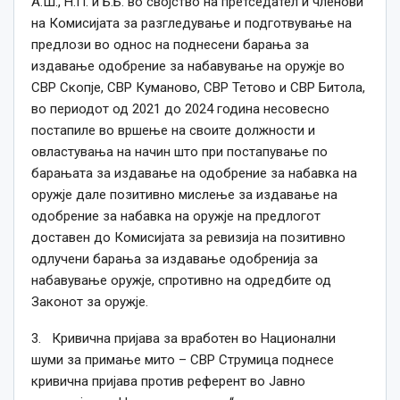
А.Ш., Н.П. и Б.Б. во својство на претседател и членови
на Комисијата за разгледување и подготвување на
предлози во однос на поднесени барања за
издавање одобрение за набавување на оружје во
СВР Скопје, СВР Куманово, СВР Тетово и СВР Битола,
во периодот од 2021 до 2024 година несовесно
постапиле во вршење на своите должности и
овластувања на начин што при постапување по
барањата за издавање на одобрение за набавка на
оружје дале позитивно мислење за издавање на
одобрение за набавка на оружје на предлогот
доставен до Комисијата за ревизија на позитивно
одлучени барања за издавање одобренија за
набавување оружје, спротивно на одредбите од
Законот за оружје.
3. Кривична пријава за вработен во Национални
шуми за примање мито – СВР Струмица поднесе
кривична пријава против референт во Јавно