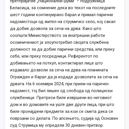
претпријатие „Национални шуми“ – подружница
Беласица, за сомнение дека во текот на последните
шест години континуирано барал и примал парични
надоместоци од жител на струмичко село, кој сакал
да добие дозвола за сеча на дрва. Како што
соопшти Министерството за внатрешни работи
осомничениот ја злоупотребил својата службена
должност за да добие парични средства, или преку
себе, или преку посредници. Референтот по
добивањето на поткуп, контактирал лице што
издавало дозволи за сеча на дрва на планината
Огражден и барал да ја издаде дозволата за сеча на
дрвата. На 6 ноември 2024, при прием на паричен
надомест, тој бил лишен од слобода од полициски
службеници. Претреси биле извршени во неговиот
дом и во домовите на уште две други лица, при што
биле пронајдени предмети за кои се смета дека се
поврзани со делата. По апсењето, судија од Основен
суд Струмица му определи 30 дневен притвор.