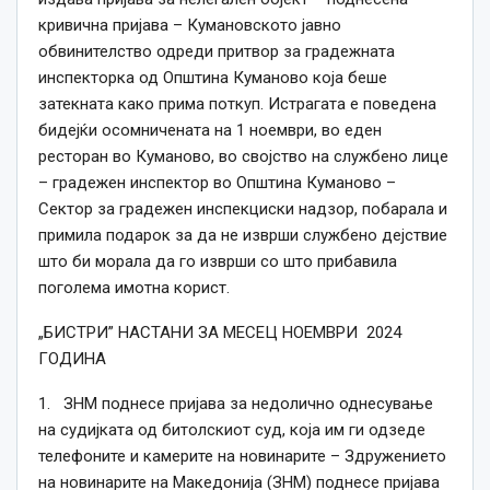
кривична пријава – Кумановското јавно
обвинителство одреди притвор за градежната
инспекторка од Општина Куманово која беше
затекната како прима поткуп. Истрагата е поведена
бидејќи осомничената на 1 ноември, во еден
ресторан во Куманово, во својство на службено лице
– градежен инспектор во Општина Куманово –
Сектор за грaдежен инспекциски надзор, побарала и
примила подарок за да не изврши службено дејствие
што би морала да го изврши со што прибавила
поголема имотна корист.
„БИСТРИ” НАСТАНИ ЗА МЕСЕЦ НОЕМВРИ 2024
ГОДИНА
1. ЗНМ поднесе пријава за недолично однесување
на судијката од битолскиот суд, која им ги одзеде
телефоните и камерите на новинарите – Здружението
на новинарите на Македонија (ЗНМ) поднесе пријава