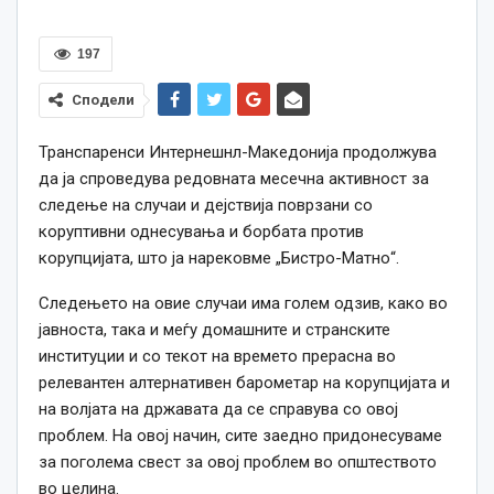
197
Сподели
Транспаренси Интернешнл-Македонија продолжува
да ја спроведува редовната месечна активност за
следење на случаи и дејствија поврзани со
коруптивни однесувања и борбата против
корупцијата, што ја нарековме „Бистро-Матно“.
Следењето на овие случаи има голем одзив, како во
јавноста, така и меѓу домашните и странските
институции и со текот на времето прерасна во
релевантен алтернативен барометар на корупцијата и
на волјата на државата да се справува со овој
проблем. На овој начин, сите заедно придонесуваме
за поголема свест за овој проблем во општеството
во целина.