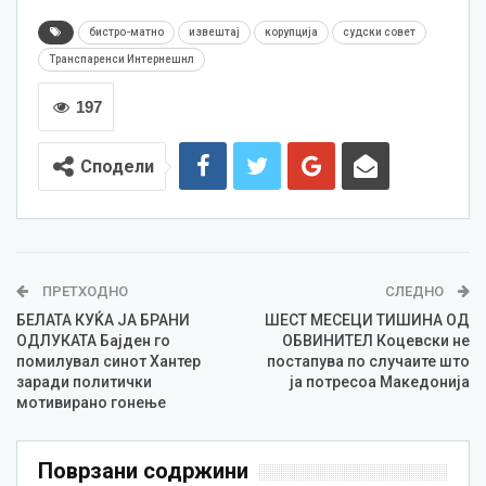
бистро-матно
извештај
корупција
судски совет
Транспаренси Интернешнл
197
Сподели
ПРЕТХОДНО
СЛЕДНО
БЕЛАТА КУЌА ЈА БРАНИ
ШЕСТ МЕСЕЦИ ТИШИНА ОД
ОДЛУКАТА Бајден го
ОБВИНИТЕЛ Коцевски не
помилувал синот Хантер
постапува по случаите што
заради политички
ја потресоа Македонија
мотивирано гонење
Поврзани содржини