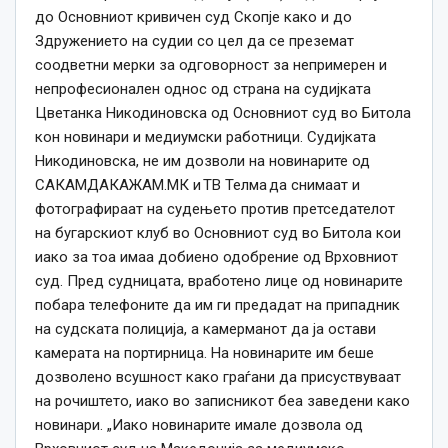
до Основниот кривичен суд Скопје како и до
Здружението на судии со цел да се преземат
соодветни мерки за одговорност за непримерен и
непрофесионален однос од страна на судијката
Цветанка Никодиновска од Основниот суд во Битола
кон новинари и медиумски работници. Судијката
Никодиновска, не им дозволи на новинарите од
САКАМДАКАЖАМ.МК и ТВ Телма да снимаат и
фотографираат на судењето против претседателот
нa бугарскиот клуб во Основниот суд во Битола кои
иако за тоа имаа добиено одобрение од Врховниот
суд. Пред судницата, вработено лице од новинарите
побара телефоните да им ги предадат на припадник
на судската полиција, а камерманот да ја остави
камерата на портирница. На новинарите им беше
дозволено всушност како граѓани да присуствуваат
на рочиштето, иако во записникот беа заведени како
новинари. „Иако новинарите имале дозвола од