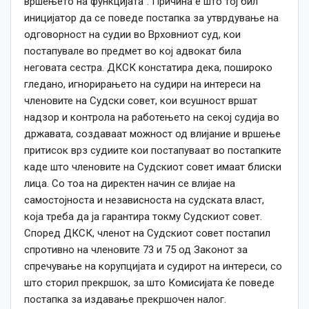
вршењето на функцијата“. Причина е што тој бил
иницијатор да се поведе постапка за утврдување на
одговорност на судии во Врховниот суд, кои
постапувале во предмет во кој адвокат била
неговата сестра. ДКСК констатира дека, пошироко
гледано, игнорирањето на судири на интереси на
членовите на Судски совет, кои всушност вршат
надзор и контрола на работењето на секој судија во
државата, создаваат можност од влијание и вршење
притисок врз судиите кои постапуваат во постапките
каде што членовите на Судскиот совет имаат блиски
лица. Со тоа на директен начин се влијае на
самостојноста и независноста на судската власт,
која треба да ја гарантира токму Судскиот совет.
Според ДКСК, членот на Судскиот совет постапил
спротивно на членовите 73 и 75 од Законот за
спречување на корупцијата и судирот на интереси, со
што сторил прекршок, за што Комисијата ќе поведе
постапка за издавање прекршочен налог.