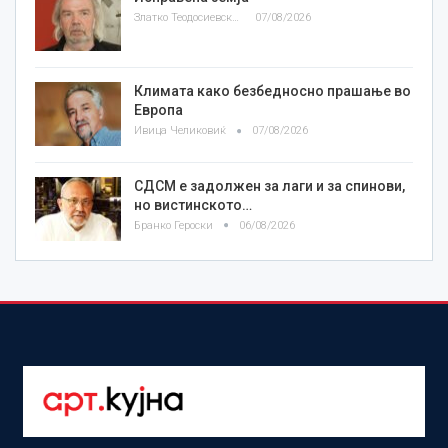
Златко Теодосиевски
07/08/2026
Климата како безбедносно прашање во
Европа
Ивица Челиковиќ
07/08/2026
СДСМ е задолжен за лаги и за спинови,
но вистинското…
Бранко Героски
06/08/2026