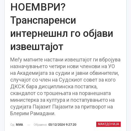
НОЕМВРИ?
Транспаренси
интернешнл го објави
извештајот
Меѓу матните настани извештајот ги вбројува
назначувањето четири нови членови на УО
на Академијата за судии и јавни обвинители,
случајот со член на Судскиот совет за кого
ДКСК бара дисциплинска постапка,
скандалот со трошењата на поранешната
министерка за култура и постапувањето на
судијата Пајазит Пајазити за притворот на
Блерим Рамадани.
МАКЕДОНИЈА
Објавено
03/12/2024 9:27:20
Од
МИА