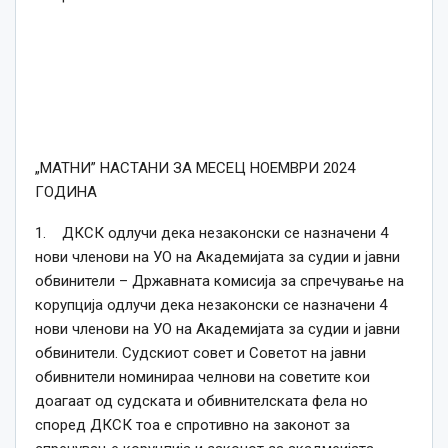
„МАТНИ” НАСТАНИ ЗА МЕСЕЦ НОЕМВРИ 2024
ГОДИНА
1. ДКСК одлучи дека незаконски се назначени 4
нови членови на УО на Академијата за судии и јавни
обвинители – Државната комисија за спречување на
корупција одлучи дека незаконски се назначени 4
нови членови на УО на Академијата за судии и јавни
обвинители. Судскиот совет и Советот на јавни
обивнители номинираа челнови на советите кои
доагаат од судската и обивнителската фела но
според ДКСК тоа е спротивно на законот за