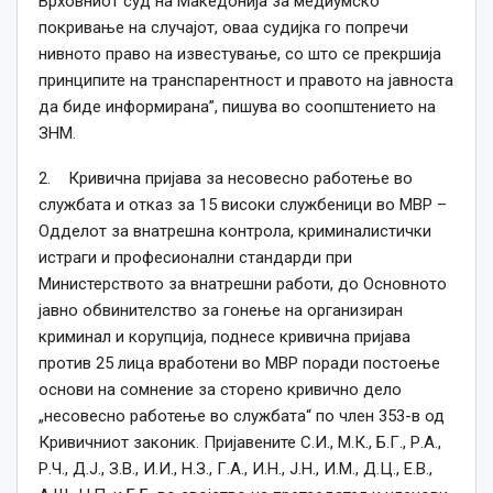
Врховниот суд на Македонија за медиумско
покривање на случајот, оваа судијка го попречи
нивното право на известување, со што се прекршија
принципите на транспарентност и правото на јавноста
да биде информирана”, пишува во соопштението на
ЗНМ.
2. Кривична пријава за несовесно работење во
службата и отказ за 15 високи службеници во МВР –
Одделот за внатрешна контрола, криминалистички
истраги и професионални стандарди при
Министерството за внатрешни работи, до Основното
јавно обвинителство за гонење на организиран
криминал и корупција, поднесе кривична пријава
против 25 лица вработени во МВР поради постоење
основи на сомнение за сторено кривично дело
„несовесно работење во службата“ по член 353-в од
Кривичниот законик. Пријавените С.И., М.К., Б.Г., Р.А.,
Р.Ч., Д.Ј., З.В., И.И., Н.З., Г.А., И.Н., Ј.Н., И.М., Д.Ц., Е.В.,