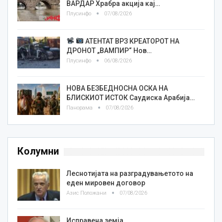
ВАРДАР Храбра акција кај…
Плусинфо
07/08/2026
АТЕНТАТ ВРЗ КРЕАТОРОТ НА
ДРОНОТ „ВАМПИР“ Нов…
Плусинфо
06/08/2026
НОВА БЕЗБЕДНОСНА ОСКА НА
БЛИСКИОТ ИСТОК Саудиска Арабија…
Панорама
07/08/2026
Колумни
Леснотијата на разградувањетото на
еден мировен договор
Азис Положани
07/08/2026
Исправена земја