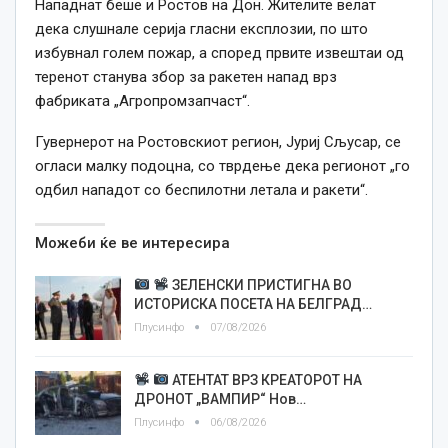
Нападнат беше и Ростов на Дон. Жителите велат
дека слушнале серија гласни експлозии, по што
избувнал голем пожар, а според првите извештаи од
теренот станува збор за ракетен напад врз
фабриката „Агропромзапчаст“.
Гувернерот на Ростовскиот регион, Јуриј Сљусар, се
огласи малку подоцна, со тврдење дека регионот „го
одбил нападот со беспилотни летала и ракети“.
Можеби ќе ве интересира
ЗЕЛЕНСКИ ПРИСТИГНА ВО
ИСТОРИСКА ПОСЕТА НА БЕЛГРАД…
Плусинфо
07/08/2026
АТЕНТАТ ВРЗ КРЕАТОРОТ НА
ДРОНОТ „ВАМПИР“ Нов…
Плусинфо
06/08/2026