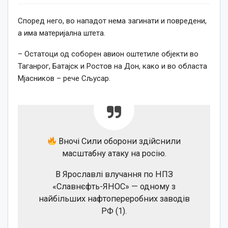
Според него, во нападот нема загинати и повредени,
а има материјална штета.
– Остатоци од соборен авион оштетиле објекти во
Таганрог, Батајск и Ростов на Дон, како и во областа
Мјасников – рече Сљусар.
Вночі Сили оборони здійснили
масштабну атаку на росію.
В Ярославлі влучання по НПЗ
«Славнєфть-ЯНОС» — одному з
найбільших нафтопереробних заводів
РФ (1).