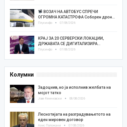
ВОЗАЧ НА АВТОБУС СПРЕЧИ
ОГРОМНА КАТАСТРОФА Соборен дрон…
Плусинфо
07/08/2026
КРАЈ ЗА 20 СЕРВЕРСКИ ЛОКАЦИИ,
ДРЖАВАТА СЕ ДИГИТАЛИЗИРА…
Плусинфо
07/08/2026
Колумни
Задоцнив, но ја исполнив желбата на
мојот татко
Јове Кекеновски
08/08/2026
Леснотијата на разградувањетото на
еден мировен договор
Азис Положани
07/08/2026