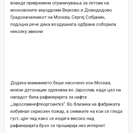
воведе привремени ограничувања за летови на
московските аеродроми Внуково и Домодедово.
Градоначалникот на Москва, Сергеј Собјанин,
подоцна рече дека воздушната одбрана соборила
неколку авиони.
Додека вниманието беше насочено кон Москва,
моќни детонации одекнваа во Јарослав, каде цел на
нападот била рафинеријата за нафта
„Јарославнефтеоргсинтез“. Во близина на фабриката
избувнал сериозен пожар, а снимките на кои се гледа
густ, црн чад како се издига високо над
рафинеријата брзо се проширија низ интернет.