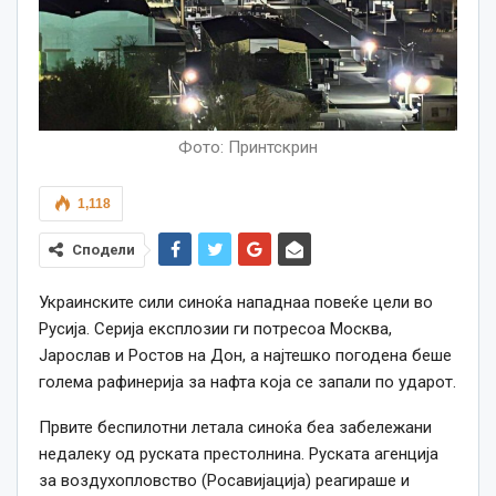
Фото: Принтскрин
1,118
Сподели
Украинските сили синоќа нападнаа повеќе цели во
Русија. Серија експлозии ги потресоа Москва,
Јарослав и Ростов на Дон, а најтешко погодена беше
голема рафинерија за нафта која се запали по ударот.
Првите беспилотни летала синоќа беа забележани
недалеку од руската престолнина. Руската агенција
за воздухопловство (Росавијација) реагираше и