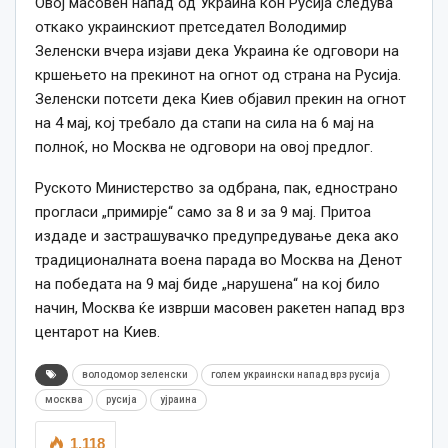
Овој масовен напад од Украина кон Русија следува
откако украинскиот претседател Володимир
Зеленски вчера изјави дека Украина ќе одговори на
кршењето на прекинот на огнот од страна на Русија.
Зеленски потсети дека Киев објавил прекин на огнот
на 4 мај, кој требало да стапи на сила на 6 мај на
полноќ, но Москва не одговори на овој предлог.
Руското Министерство за одбрана, пак, еднострано
прогласи „примирје“ само за 8 и за 9 мај. Притоа
издаде и застрашувачко предупредување дека ако
традиционалната воена парада во Москва на Денот
на победата на 9 мај биде „нарушена“ на кој било
начин, Москва ќе изврши масовен ракетен напад врз
центарот на Киев.
володомор зеленски
голем украински напад врз русија
москва
русија
ујраина
1,118