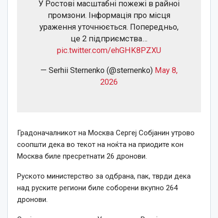
У Ростові масштабні пожежі в райноі
промзони. Інформація про місця
ураження уточнюється. Попередньо,
це 2 підприємства…
pic.twitter.com/ehGHK8PZXU
— Serhii Sternenko (@sternenko)
May 8,
2026
Градоначалникот на Москва Сергеј Собјанин утрово
соопшти дека во текот на ноќта на приодите кон
Москва биле пресретнати 26 дронови.
Руското министерство за одбрана, пак, тврди дека
над руските региони биле соборени вкупно 264
дронови.