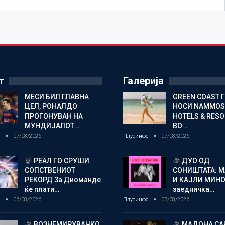
т
Галерија
МЕСИ БИЛ ГЛАВНА
GREEN COAST 
ЦЕЛ, РОНАЛДО
НОСИ NAMMOS
ПРОГОНУВАН НА
HOTELS & RES
МУНДИЈАЛОТ…
ВО…
о
07/08/2026
Плусинфо
07/08/2026
РЕАЛ ГО СРУШИ
ДУО ОД
СОПСТВЕНИОТ
СОНИШТАТА: 
РЕКОРД За Диоманде
И КАЈЛИ МИНО
ќе плати…
заедничка…
о
06/08/2026
Плусинфо
07/08/2026
ВОЗНЕМИРУВАЧКО
МАДОНА СА