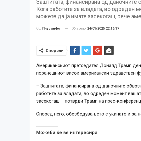
Заштитата, финансирана од даночните о
Кога работите за владата, во одреден м
можете да ја имате засекогаш, рече ам
Објавено
24/01/2025 22:16:17
Од
Плусинфо
Сподели
Американскиот претседател Доналд Трамп дене
поранешниот висок американски здравствен ф
– Заштитата, финансирана од даночните обврз
работите за владата, во одреден момент вашата
засекогаш – потврди Трамп на прес-конференци
Според него, обезбедувањето е укинато и за н
Можеби ќе ве интересира