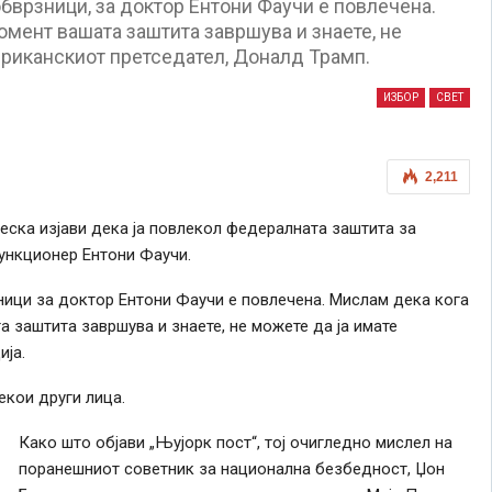
бврзници, за доктор Ентони Фаучи е повлечена.
омент вашата заштита завршува и знаете, не
ериканскиот претседател, Доналд Трамп.
ИЗБОР
СВЕТ
2,211
ска изјави дека ја повлекол федералната заштита за
ункционер Ентони Фаучи.
ници за доктор Ентони Фаучи е повлечена. Мислам дека кога
 заштита завршува и знаете, не можете да ја имате
ја.
екои други лица.
Како што објави „Њујорк пост“, тој очигледно мислел на
поранешниот советник за национална безбедност, Џон