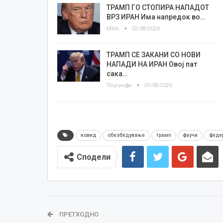
ТРАМП ГО СТОПИРА НАПАДОТ
ВРЗ ИРАН Има напредок во…
МИА
02/08/2026
ТРАМП СЕ ЗАКАНИ СО НОВИ
НАПАДИ НА ИРАН Овој пат
сака…
Плусинфо
01/08/2026
ковид
обезбедување
трамп
фаучи
феде
Сподели
ПРЕТХОДНО