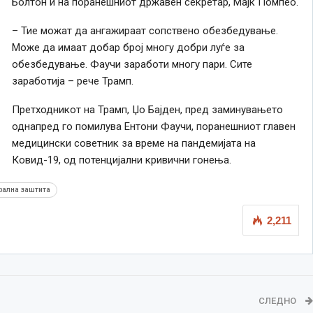
Болтон и на поранешниот државен секретар, Мајк Помпео.
– Тие можат да ангажираат сопствено обезбедување.
Може да имаат добар број многу добри луѓе за
обезбедување. Фаучи заработи многу пари. Сите
заработија – рече Трамп.
Претходникот на Трамп, Џо Бајден, пред заминувањето
однапрeд го помилува Ентони Фаучи, поранешниот главен
медицински советник за време на пандемијата на
Ковид-19, од потенцијални кривични гонења.
рална заштита
2,211
СЛЕДНО