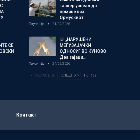
С
танкер успеал да
ЛА
помине низ
МУ…
Ормускиот…
Плусинфо
21/07/2026
О
„НАРУШЕНИ
ИТЕ СЕ
МЕЃУЗАЈАЧКИ
НОВСКИ
ОДНОСИ“ ВО КУНОВО
Два зајаци…
Плусинфо
24/05/2026
ПРЕТХОДНО
СЛЕДНО
1 of 169
р
Контакт