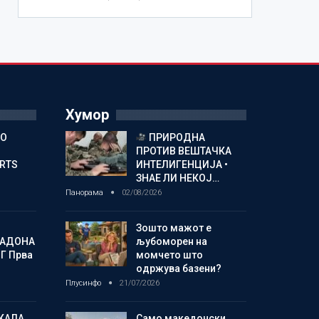
Хумор
ГО
ПРИРОДНА
ПРОТИВ ВЕШТАЧКА
ORTS
ИНТЕЛИГЕНЦИЈА •
ЗНАЕ ЛИ НЕКОЈ…
Панорама
02/08/2026
Зошто мажот е
МАДОНА
љубоморен на
Г Прва
момчето што
одржува базени?
Плусинфо
21/07/2026
КАЛА
Само македонски