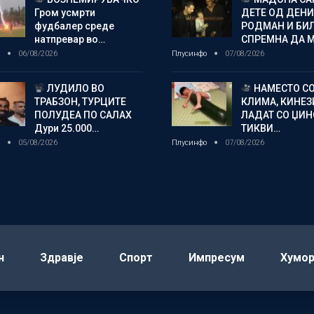
Гром усмрти
ДЕТЕ ОД ДЕНИ
фудбалер среде
РОДМАН И БИ
натпревар во…
СПРЕМНА ДА 
о
06/08/2026
Плусинфо
07/08/2026
ЛУДИЛО ВО
НАМЕСТО С
ТРАБЗОН, ТУРЦИТЕ
КЛИМА, КИНЕЗ
ПОЛУДЕА ПО САЛАХ
ЛАДАТ СО ЏИ
Дури 25.000…
ТИКВИ…
о
05/08/2026
Плусинфо
07/08/2026
н
Здравје
Спорт
Импресум
Хумо