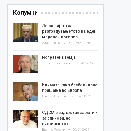
Колумни
Леснотијата на
разградувањетото на еден
мировен договор
Азис Положани
07/08/2026
Исправена земја
Златко Теодосиевски
07/08/2026
Климата како безбедносно
прашање во Европа
Ивица Челиковиќ
07/08/2026
СДСМ е задолжен за лаги и
за спинови, но
вистинското…
Бранко Героски
06/08/2026