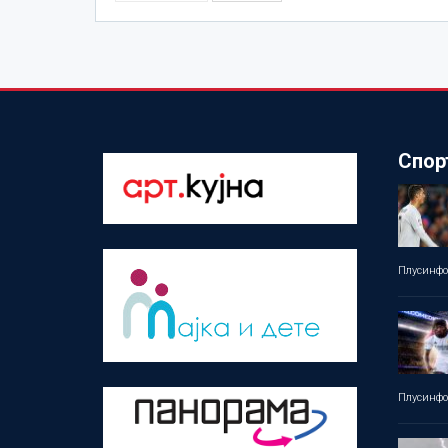
Спор
Плусинф
Плусинф