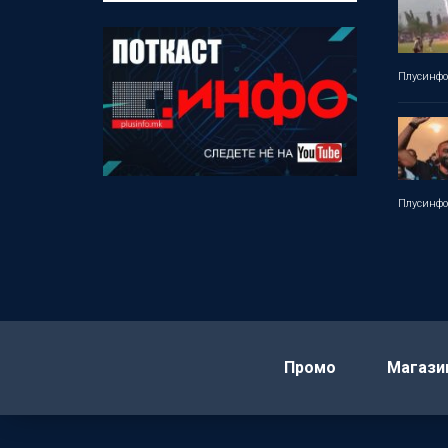
Плусинф
Плусинф
Промо
Магази