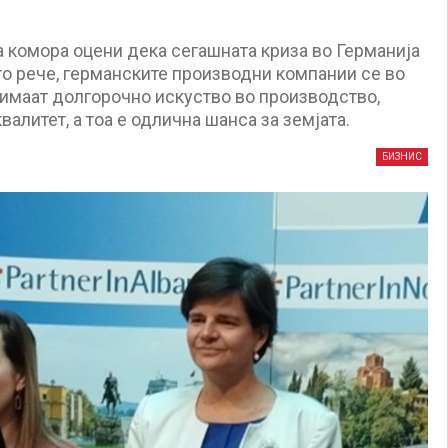
 комора оцени дека сегашната криза во Германија
што рече, германските производни компании се во
и имаат долгорочно искуство во производство,
алитет, а тоа е одлична шанса за земјата.
БИЗНИС