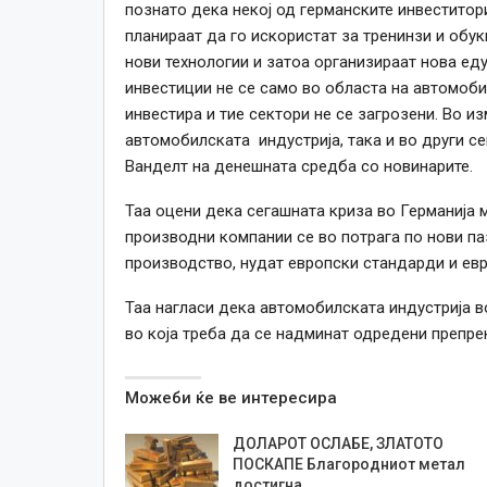
познато дека некој од германските инвеститори
планираат да го искористат за тренинзи и обуки
нови технологии и затоа организираат нова еду
инвестиции не се само во областа на автомобил
инвестира и тие сектори не се загрозени. Во и
автомобилската индустрија, така и во други се
Ванделт на денешната средба со новинарите.
Таа оцени дека сегашната криза во Германија м
производни компании се во потрага по нови па
производство, нудат европски стандарди и евро
Таа нагласи дека автомобилската индустрија в
во која треба да се надминат одредени препре
Можеби ќе ве интересира
ДОЛАРОТ ОСЛАБЕ, ЗЛАТОТО
ПОСКАПЕ Благородниот метал
достигна…