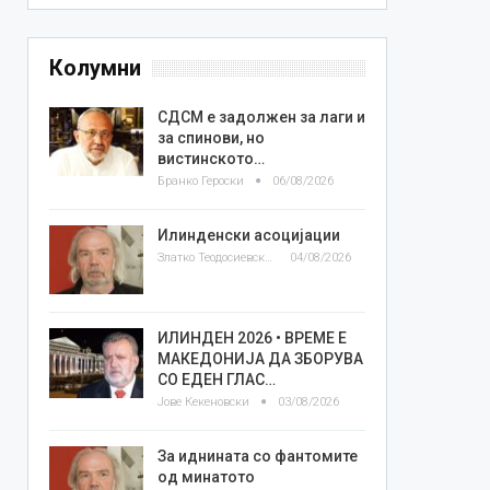
Колумни
СДСМ е задолжен за лаги и
за спинови, но
вистинското…
Бранко Героски
06/08/2026
Илинденски асоцијации
Златко Теодосиевски
04/08/2026
ИЛИНДЕН 2026 • ВРЕМЕ Е
МАКЕДОНИЈА ДА ЗБОРУВА
СО ЕДЕН ГЛАС…
Јове Кекеновски
03/08/2026
За иднината со фантомите
од минатото