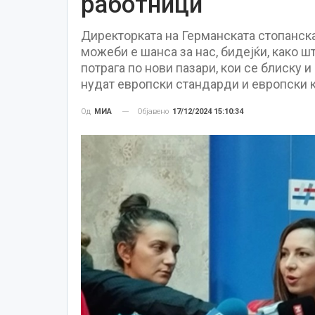
работници
Директорката на Германската стопанска
можеби е шанса за нас, бидејќи, како 
потрага по нови пазари, кои се блиску 
нудат европски стандарди и европски кв
Објавено
17/12/2024 15:10:34
Од
МИА