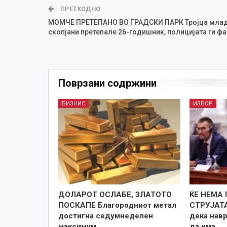
ПРЕТХОДНО
МОМЧЕ ПРЕТЕПАНО ВО ГРАДСКИ ПАРК Тројца мла
скопјани претепале 26-годишник, полицијата ги фа
Поврзани содржини
БИЗНИС
ИЗБОР
ДОЛАРОТ ОСЛАБЕ, ЗЛАТОТО
ЌЕ НЕМА
ПОСКАПЕ Благородниот метал
СТРУЈАТА
достигна седумнеделен
дека нав
максимум
да има…