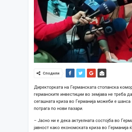
Сподели
Директорката на Германската стопанска комора
германските инвестиции во земјава не треба да
сегашната криза во Германија можеби е шанса 
потрага по нови пазари.
– Јасно ни е дека актуелната состојба во Герм
јавност како економската криза во Германија ќ