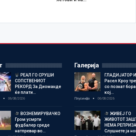
т
Галерија
РЕАЛ ГО СРУШИ
ГЛАДИЈАТОР И
СОПСТВЕНИОТ
Расел Кроу тр
РЕКОРД За Диоманде
со познат бора
ќе плати…
кој…
о
06/08/2026
Плусинфо
06/08/2026
ВОЗНЕМИРУВАЧКО
ЖИВЕЈ ГО
Гром усмрти
ЖИВОТОТ ЗАШ
фудбалер среде
НЕМА РЕПРИЗ
натпревар во…
Слушнете ја н