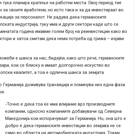
 тука планира кратење на работни места. Овој период тие
 за своите вработени, но исто така и за да инвестираат во
кација за персоналот. Не радува дека германските
ската индустрија, туку има и други сектори каде што се
зминатата година имавме голем број на реинвестиции како во
ктори и затоа сметам дека нема потреба од грижа – изјави
ожеби е шанса за нас, бидејќи, како што рече, германските
зари, кои се блиску и имаат долгорочно искуство во
пски квалитет, а тоа е одлична шанса за земјата.
о Германија доживува транзиција и поминува низ една фаза
ки.
-Точно е дека тоа ќе има влијание врз производните
компании, односно компаниите добавувачи од Северна
Македонија кои испорачуваат за Германија. Но, она што е
добро е дека германските инвестиции во земјава не се
само во областа на автомобилската индустрија. Токму