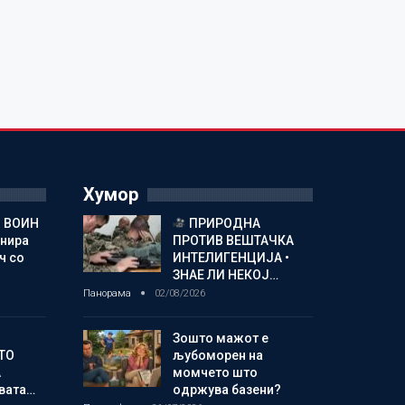
Хумор
 ВОИН
ПРИРОДНА
енира
ПРОТИВ ВЕШТАЧКА
ч со
ИНТЕЛИГЕНЦИЈА •
ЗНАЕ ЛИ НЕКОЈ…
Панорама
02/08/2026
Зошто мажот е
ТО
љубоморен на
А
момчето што
овата…
одржува базени?