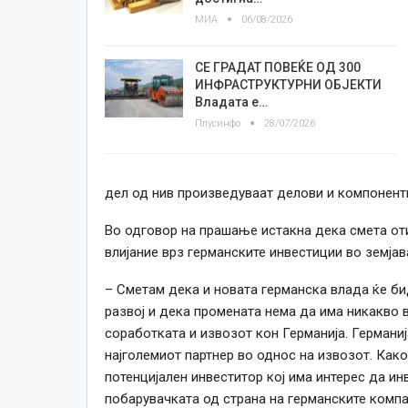
МИА
06/08/2026
СЕ ГРАДАТ ПОВЕЌЕ ОД 300
ИНФРАСТРУКТУРНИ ОБЈЕКТИ
Владата е…
Плусинфо
28/07/2026
дел од нив произведуваат делови и компоненти
Во одговор на прашање истакна дека смета оти
влијание врз германските инвестиции во земјав
– Сметам дека и новата германска влада ќе би
развој и дека промената нема да има никакво в
соработката и извозот кон Германија. Германиј
најголемиот партнер во однос на извозот. Как
потенцијален инвеститор кој има интерес да ин
побарувачката од страна на германските компа