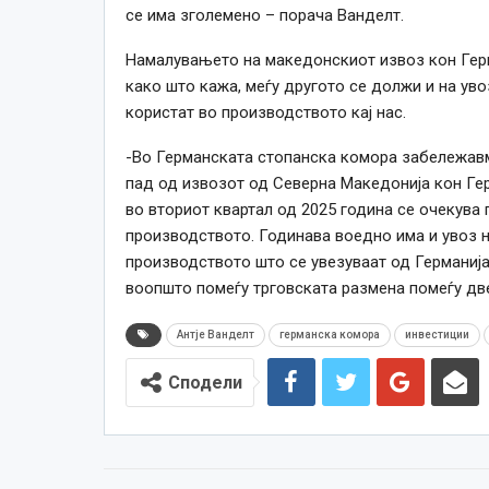
се има зголемено – порача Ванделт.
Намалувањето на македонскиот извоз кон Герм
како што кажа, меѓу другото се должи и на уво
користат во производството кај нас.
-Во Германската стопанска комора забележавм
пад од извозот од Северна Македонија кон Гер
во вториот квартал од 2025 година се очекув
производството. Годинава воедно има и увоз н
производството што се увезуваат од Германија
воопшто помеѓу трговската размена помеѓу две
Антје Ванделт
германска комора
инвестиции
Сподели