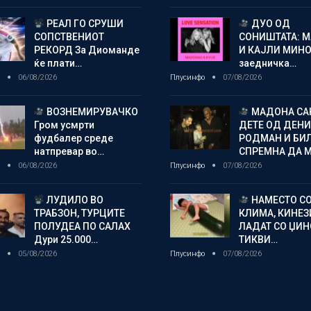
РЕАЛ ГО СРУШИ
ДУО ОД
СОПСТВЕНИОТ
СОНИШТАТА: 
РЕКОРД За Диоманде
И КАЈЛИ МИНО
ќе плати…
заедничка…
о
06/08/2026
Плусинфо
07/08/2026
ВОЗНЕМИРУВАЧКО
МАДОНА СА
Гром усмрти
ДЕТЕ ОД ДЕНИ
фудбалер среде
РОДМАН И БИ
натпревар во…
СПРЕМНА ДА 
о
06/08/2026
Плусинфо
07/08/2026
ЛУДИЛО ВО
НАМЕСТО С
ТРАБЗОН, ТУРЦИТЕ
КЛИМА, КИНЕЗ
ПОЛУДЕА ПО САЛАХ
ЛАДАТ СО ЏИ
Дури 25.000…
ТИКВИ…
о
05/08/2026
Плусинфо
07/08/2026