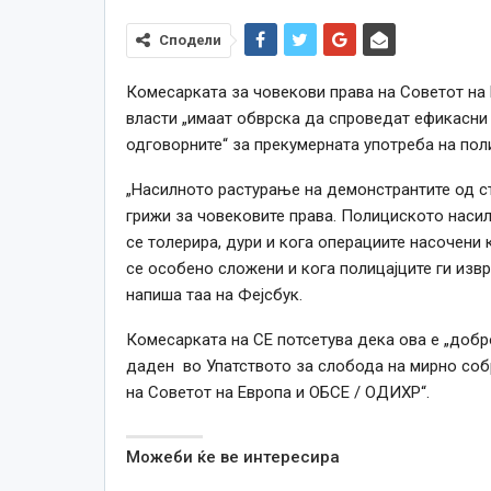
Сподели
Комесарката за човекови права на Советот на 
власти „имаат обврска да спроведат ефикасни
одговорните“ за прекумерната употреба на пол
„Насилното растурање на демонстрантите од ст
грижи за човековите права. Полициското насил
се толерира, дури и кога операциите насочени
се особено сложени и кога полицајците ги извр
напиша таа на Фејсбук.
Комесарката на СЕ потсетува дека ова е „добро
даден во Упатството за слобода на мирно собр
на Советот на Европа и ОБСЕ / ОДИХР“.
Можеби ќе ве интересира