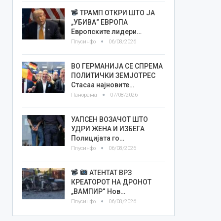
ТРАМП ОТКРИ ШТО ЈА
„УБИВА“ ЕВРОПА
Европските лидери…
Плусинфо
06/08/2026
ВО ГЕРМАНИЈА СЕ СПРЕМА
ПОЛИТИЧКИ ЗЕМЈОТРЕС
Стасаа најновите…
Панорама
07/08/2026
УАПСЕН ВОЗАЧОТ ШТО
УДРИ ЖЕНА И ИЗБЕГА
Полицијата го…
Плусинфо
06/08/2026
АТЕНТАТ ВРЗ
КРЕАТОРОТ НА ДРОНОТ
„ВАМПИР“ Нов…
Плусинфо
06/08/2026