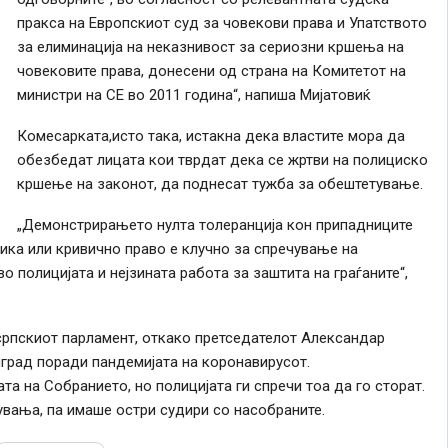
пракса на Европскиот суд за човекови права и Упатството
за елиминација на неказнивост за сериозни кршења на
човековите права, донесени од страна на Комитетот на
министри на СЕ во 2011 година“, напиша Мијатовиќ
Комесарката,исто така, истакна дека властите мора да
обезбедат лицата кои тврдат дека се жртви на полициско
кршење на законот, да поднесат тужба за обештетување.
„Демонстрирањето нулта толеранција кон припадниците
тика или кривично право е клучно за спречување на
о полицијата и нејзината работа за заштита на граѓаните“,
српскиот парламент, откако претседателот Александар
град поради пандемијата на коронавирусот.
а на Собранието, но полицијата ги спречи тоа да го сторат.
вања, па имаше остри судири со насобраните.