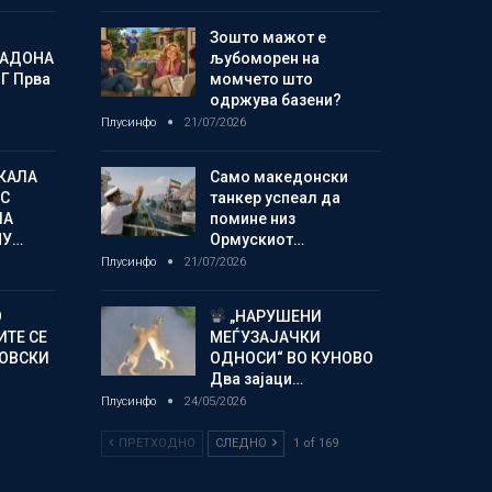
Зошто мажот е
МАДОНА
љубоморен на
Г Прва
момчето што
одржува базени?
Плусинфо
21/07/2026
КАЛА
Само македонски
С
танкер успеал да
ЛА
помине низ
МУ…
Ормускиот…
Плусинфо
21/07/2026
О
„НАРУШЕНИ
ИТЕ СЕ
МЕЃУЗАЈАЧКИ
НОВСКИ
ОДНОСИ“ ВО КУНОВО
Два зајаци…
Плусинфо
24/05/2026
ПРЕТХОДНО
СЛЕДНО
1 of 169