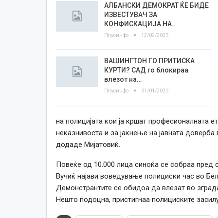
АЛБАНСКИ ДЕМОКРАТ ЌЕ БИДЕ
ИЗВЕСТУВАЧ ЗА
КОНФИСКАЦИЈА НА…
Плусинфо
12/09/2023
ВАШИНГТОН ГО ПРИТИСКА
КУРТИ? САД го блокираа
влезот на…
Плусинфо
31/01/2023
на полицијата кои ја кршат професионалната е
неказнивоста и за јакнење на јавната доверба в
додаде Мијатовиќ.
Повеќе од 10.000 лица синоќа се собраа пред 
Вучиќ најави воведување полициски час во Бел
Демонстрантите се обидоа да влезат во зградат
Нешто подоцна, пристигнаа полициските засилу