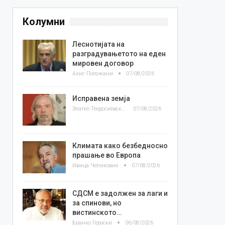
Колумни
Леснотијата на
разградувањетото на еден
мировен договор
Азис Положани
07/08/2026
Исправена земја
Златко Теодосиевски
07/08/2026
Климата како безбедносно
прашање во Европа
Ивица Челиковиќ
07/08/2026
СДСМ е задолжен за лаги и
за спинови, но
вистинското…
Бранко Героски
06/08/2026