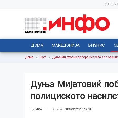
УСЛОВИ
ДОМА
МАКЕДОНИЈА
БИЗНИС
С
Дома
Свет
Дуња Мијатовиќ побара истрага за полици
Дуња Мијатовиќ поб
полициското насилс
Објавено
08/07/2020 18:17:34
Од
МИА