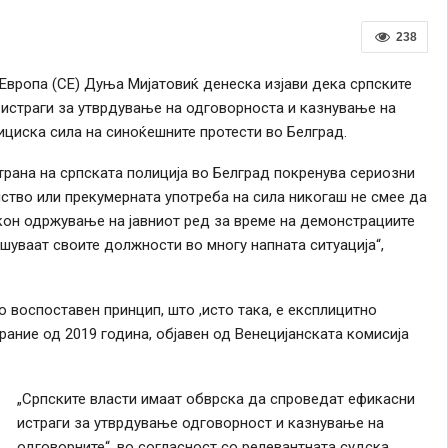
238
Европа (СЕ) Дуња Мијатовиќ денеска изјави дека српските
 истраги за утврдување на одговорноста и казнување на
ициска сила на синоќешните протести во Белград.
рана на српската полиција во Белград покренува сериозни
ство или прекумерната употреба на сила никогаш не смее да
 кон одржување на јавниот ред за време на демонстрациите
шуваат своите должности во многу напната ситуација“,
 воспоставен принцип, што ,исто така, е експлицитно
ание од 2019 година, објавен од Венецијанската комисија
„Српските власти имаат обврска да спроведат ефикасни
истраги за утврдување одговорност и казнување на
одговорните“, во согласност со релевантната судска