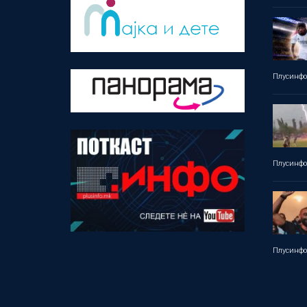
Плусинф
Плусинф
Плусинф