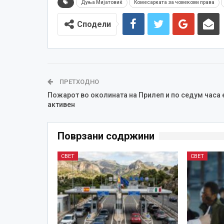
Дуња Мијатовиќ
Комесарката за човекови права
Сподели
ПРЕТХОДНО
Пожарот во околината на Прилеп и по седум часа 
активен
Поврзани содржини
СВЕТ
СВЕТ