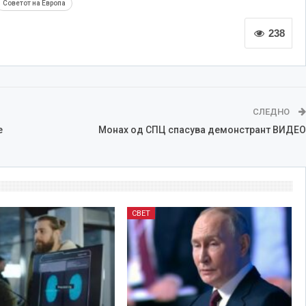
Советот на Европа
238
СЛЕДНО
е
Монах од СПЦ спасува демонстрант ВИДЕО
СВЕТ