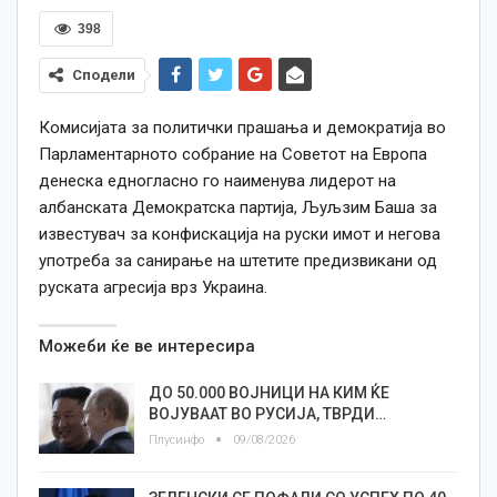
398
Сподели
Комисијата за политички прашања и демократија во
Парламентарното собрание на Советот на Европа
денеска едногласно го наименува лидерот на
албанската Демократска партија, Љуљзим Баша за
известувач за конфискација на руски имот и негова
употреба за санирање на штетите предизвикани од
руската агресија врз Украина.
Можеби ќе ве интересира
ДО 50.000 ВОЈНИЦИ НА КИМ ЌЕ
ВОЈУВААТ ВО РУСИЈА, ТВРДИ…
Плусинфо
09/08/2026