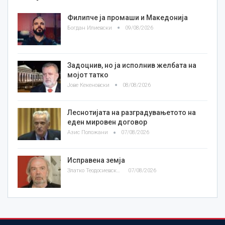
Филипче ја промаши и Македонија
Богдан Илиевски
09/08/2026
Задоцнив, но ја исполнив желбата на
мојот татко
Јове Кекеновски
08/08/2026
Леснотијата на разградувањетото на
еден мировен договор
Азис Положани
07/08/2026
Исправена земја
Златко Теодосиевски
07/08/2026