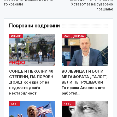
го хранела
Уставот за најсуверено
прашање
Поврзани содржини
ИЗБОР
МАКЕДОНИЈА
СОНЦЕ И ПЕКОЛНИ 40
ВО ЛЕВИЦА ГИ БОЛИ
СТЕПЕНИ, ПА ПОРОЕН
МЕТАФОРАТА „ТАЛОГ“,
ДОЖД Кон крајот на
ВЕЛИ ПЕТРУШЕВСКИ
неделата доаѓа
Го праша Апасиев што
нестабилност
работел…
СВЕТ
ИЗБОР