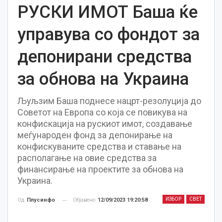
РУСКИ ИМОТ Баша ќе
управува со фондот за
депонирани средства
за обнова на Украина
Љуљзим Баша поднесе нацрт-резолуција до
Советот на Европа со која се повикува на
конфискација на рускиот имот, создавање
меѓународен фонд за депонирање на
конфискуваните средства и ставање на
располагање на овие средства за
финансирање на проектите за обнова на
Украина.
ИЗБОР
СВЕТ
Објавено
12/09/2023 19:20:58
Од
Плусинфо