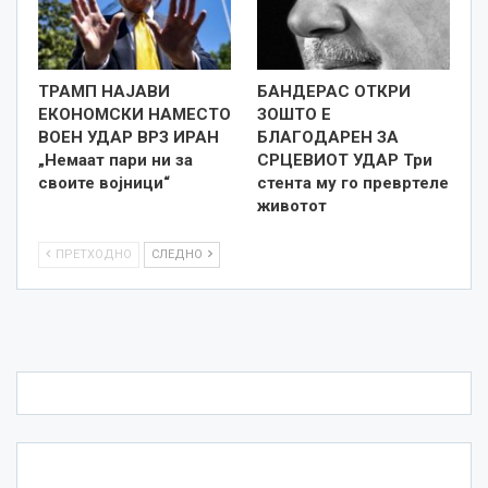
ТРАМП НАЈАВИ
БАНДЕРАС ОТКРИ
ЕКОНОМСКИ НАМЕСТО
ЗОШТО Е
ВОЕН УДАР ВРЗ ИРАН
БЛАГОДАРЕН ЗА
„Немаат пари ни за
СРЦЕВИОТ УДАР Три
своите војници“
стента му го превртеле
животот
ПРЕТХОДНО
СЛЕДНО