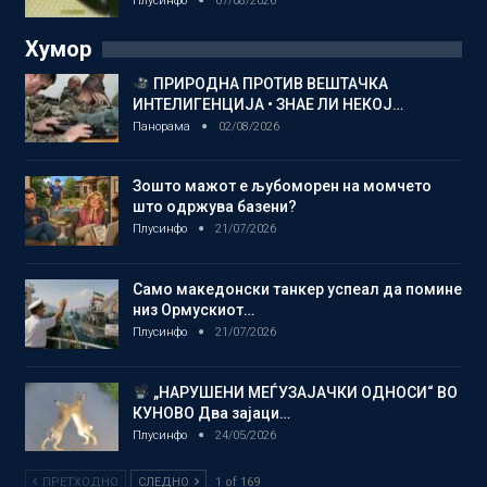
Плусинфо
07/08/2026
Хумор
ПРИРОДНА ПРОТИВ ВЕШТАЧКА
ИНТЕЛИГЕНЦИЈА • ЗНАЕ ЛИ НЕКОЈ…
Панорама
02/08/2026
Зошто мажот е љубоморен на момчето
што одржува базени?
Плусинфо
21/07/2026
Само македонски танкер успеал да помине
низ Ормускиот…
Плусинфо
21/07/2026
„НАРУШЕНИ МЕЃУЗАЈАЧКИ ОДНОСИ“ ВО
КУНОВО Два зајаци…
Плусинфо
24/05/2026
ПРЕТХОДНО
СЛЕДНО
1 of 169