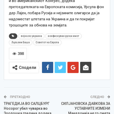
и во американскиот Конгрес, додека
претседателката на Европската комисија, Урсула фон
дер Лајен, побара Русија и нејзините олигарси да ја
надоместат штетата на Украина и да ги покријат
трошоците за обнова на земјата.
војна во украина
конфискуван руски имот
Љуљзим Баша
Советот на Европа
398
Сподели
ПРЕТХОДНО
СЛЕДНО
ТРАГЕДИЈА ВО САЛЦБУРГ
СИЛЈАНОВСКА ДАВКОВА ЗА
Носорог убил чуварка во
УСТАВНИТЕ ИЗМЕНИ
Зоолошка градина додека
Македонија не го смета