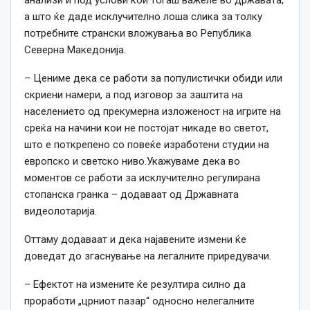
анализи и под услови кои тогаш важеле во државата,
а што ќе даде исклучително лоша слика за толку
потребните странски вложувања во Република
Северна Македонија.
– Цениме дека се работи за популистички обиди или
скриени намери, а под изговор за заштита на
населението од прекумерна изложеност на игрите на
среќа на начини кои не постојат никаде во светот,
што е поткрепено со повеќе изработени студии на
европско и светско ниво.Укажуваме дека во
моментов се работи за исклучително регулирана
стопанска гранка – додаваат од Државната
видеолотарија.
Оттаму додаваат и дека најавените измени ќе
доведат до згаснување на легалните приредувачи.
– Ефектот на измените ќе резултира силно да
проработи „црниот пазар“ односно нелегалните