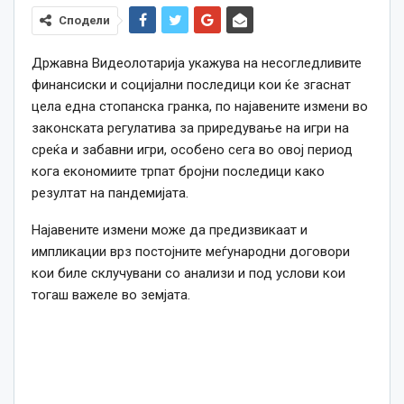
Сподели
Државна Видеолотарија укажува на несогледливите
финансиски и социјални последици кои ќе згаснат
цела една стопанска гранка, по најавените измени во
законската регулатива за приредување на игри на
среќа и забавни игри, особено сега во овој период
кога економиите трпат бројни последици како
резултат на пандемијата.
Најавените измени може да предизвикаат и
импликации врз постојните меѓународни договори
кои биле склучувани со анализи и под услови кои
тогаш важеле во земјата.