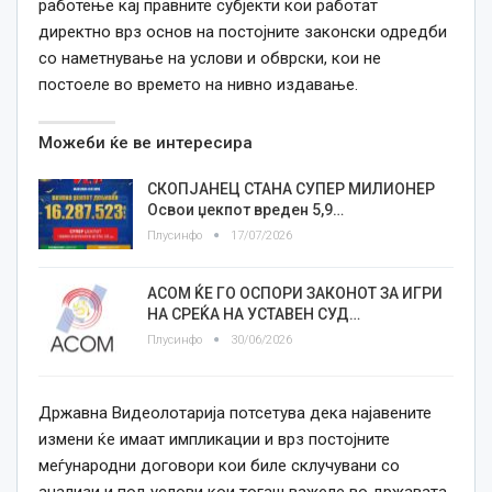
работење кај правните субјекти кои работат
директно врз основ на постојните законски одредби
со наметнување на услови и обврски, кои не
постоеле во времето на нивно издавање.
Можеби ќе ве интересира
СКОПЈАНЕЦ СТАНА СУПЕР МИЛИОНЕР
Освои џекпот вреден 5,9…
Плусинфо
17/07/2026
АСОМ ЌЕ ГО ОСПОРИ ЗАКОНОТ ЗА ИГРИ
НА СРЕЌА НА УСТАВЕН СУД…
Плусинфо
30/06/2026
Државна Видеолотарија потсетува дека најавените
измени ќе имаат импликации и врз постојните
меѓународни договори кои биле склучувани со