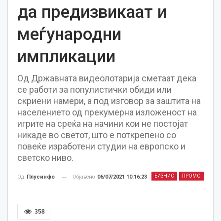
да предизвикаат и
меѓународни
импликации
Од Државната видеолотарија сметаат дека
се работи за популистички обиди или
скриени намери, а под изговор за заштита на
населението од прекумерна изложеност на
игрите на среќа на начини кои не постојат
никаде во светот, што е поткрепено со
повеќе изработени студии на европско и
светско ниво.
БИЗНИС
ПРОМО
Објавено
06/07/2021 10:16:23
Од
Плусинфо
358