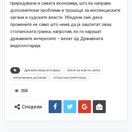
приредувачи и сивата економија, што ќе направи
дополнителни проблеми и трошоци за инспекциските
органи и судските власти. Убедени сме дека
промените не само што нема да ја заштитат оваа
стопанската гранка, напротив, ќе ги нарушат
државните интересите – велат од Државната
видеолотарија.
Државна видеолотарија
Закон за игри на среќа
меѓународни договори
отпуштање работници
358
Сподели