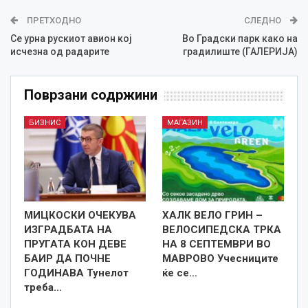
ПРЕТХОДНО
СЛЕДНО
Се урна рускиот авион кој
Во Градски парк како на
исчезна од радарите
градилиште (ГАЛЕРИЈА)
Поврзани содржини
БИЗНИС
МАГАЗИН
МИЦКОСКИ ОЧЕКУВА
ХАЛК ВЕЛО ГРИН –
ИЗГРАДБАТА НА
ВЕЛОСИПЕДСКА ТРКА
ПРУГАТА КОН ДЕВЕ
НА 8 СЕПТЕМВРИ ВО
БАИР ДА ПОЧНЕ
МАВРОВО Учесниците
ГОДИНАВА Тунелот
ќе се…
треба…