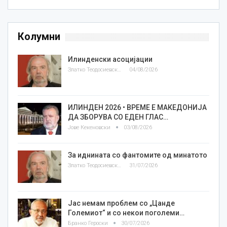
Колумни
Илинденски асоцијации
Златко Теодосиевски
04/08/2026
ИЛИНДЕН 2026 • ВРЕМЕ Е МАКЕДОНИЈА
ДА ЗБОРУВА СО ЕДЕН ГЛАС…
Јове Кекеновски
03/08/2026
За иднината со фантомите од минатото
Златко Теодосиевски
31/07/2026
Јас немам проблем со „Цанде
Големиот“ и со некои поголеми…
Бранко Героски
30/07/2026