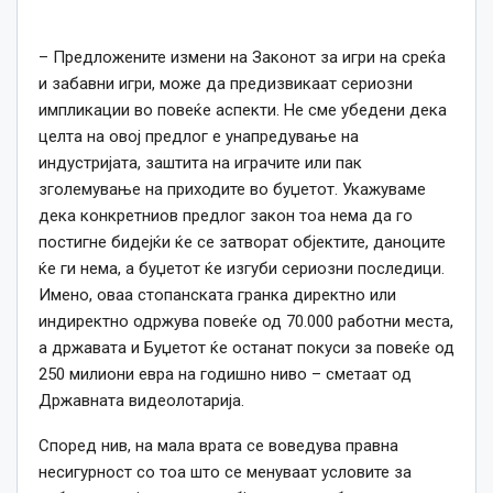
– Предложените измени на Законот за игри на среќа
и забавни игри, може да предизвикаат сериозни
импликации во повеќе аспекти. Не сме убедени дека
целта на овој предлог е унапредување на
индустријата, заштита на играчите или пак
зголемување на приходите во буџетот. Укажуваме
дека конкретниов предлог закон тоа нема да го
постигне бидејќи ќе се затворат објектите, даноците
ќе ги нема, а буџетот ќе изгуби сериозни последици.
Имено, оваа стопанската гранка директно или
индиректно одржува повеќе од 70.000 работни места,
а државата и Буџетот ќе останат покуси за повеќе од
250 милиони евра на годишно ниво – сметаат од
Државната видеолотарија.
Според нив, на мала врата се воведува правна
несигурност со тоа што се менуваат условите за