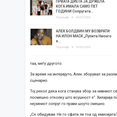
ПРВАТА ДИЕТА ЈА ДРЖЕЛА
КОГА ИМАЛА САМО ПЕТ
ГОДИНИ Сопругата…
Плусинфо
30/07/2026
АЛЕК БОЛДВИН МУ ВОЗВРАТИ
НА ИЛОН МАСК „Лупита Нионго
е…
Плусинфо
18/05/2026
таа, меѓу другото.
За време на интервјуто, Алек зборувал за разл
сценарио.
Тој рекол дека кога станува збор за нивниот с
посмешно отколку што всушност е“. Хиларија п
нејзиниот сопруг го прави шоуто смешно.
„Се обидувам. Не го сфати ли тоа од емисијата?