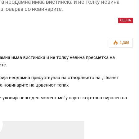
га неодамна имаа вистинска и не толку невина
азговараа со новинарите.
СЦЕНА
1,386
амна имаа вистинска и не толку невина пресметка на
те.
рија неодамна присуствуваа на отворањето на „Планет
а новинарите на црвениот тепих.
е уловија незгоден момент меѓу парот кој стана вирален на