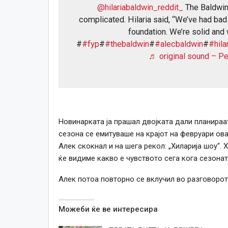
@hilariabaldwin_reddit_
The Baldwins
complicated. Hilaria said, “We’ve had ba
foundation. We’re solid and 
#
#fyp
#
#thebaldwin
#
#alecbaldwin
#
#hila
♬ original sound – Pe
Новинарката ја прашал двојката дали планираат
сезона се емитуваше на крајот на февруари ова
Алек скокнал и на шега рекол: „Хиларија шоу“. 
ќе видиме какво е чувството сега кога сезонат
Алек потоа повторно се вклучил во разговорот
Можеби ќе ве интересира