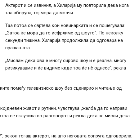
Актерот и се извинил, а Хиларија му повторила дека кога
таа зборува, тој мора да молчи.
Таа потоа се свртела кон новинарката и се пошегувала:
„Затоа ќе мора да го исфрлиме од шоуто“. По неколку
секунди тишина, Хиларија продолжила да одговара на
прашањата.
„Мислам дека ова е многу сирово шоу и е реална, многу
ризикувавме и ќе видиме каде тоа ќе нè однесе“, рекла
иките помеѓу телевизиско шоу без сценарио и читање од
екојдневен живот и рутини, чувствува „желба да го направи
отоа се вклучила во разговорот и рекла дека не мисли дека
“, рекол тогаш актерот, на што неговата сопруга одговорила: