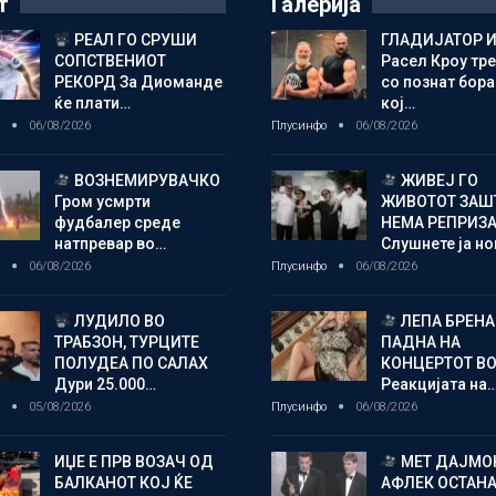
т
Галерија
РЕАЛ ГО СРУШИ
ГЛАДИЈАТОР И
СОПСТВЕНИОТ
Расел Кроу тр
РЕКОРД За Диоманде
со познат бора
ќе плати…
кој…
о
06/08/2026
Плусинфо
06/08/2026
ВОЗНЕМИРУВАЧКО
ЖИВЕЈ ГО
Гром усмрти
ЖИВОТОТ ЗАШ
фудбалер среде
НЕМА РЕПРИЗ
натпревар во…
Слушнете ја н
о
06/08/2026
Плусинфо
06/08/2026
ЛУДИЛО ВО
ЛЕПА БРЕНА
ТРАБЗОН, ТУРЦИТЕ
ПАДНА НА
ПОЛУДЕА ПО САЛАХ
КОНЦЕРТОТ ВО
Дури 25.000…
Реакцијата на
о
05/08/2026
Плусинфо
06/08/2026
ИЏЕ Е ПРВ ВОЗАЧ ОД
МЕТ ДАЈМОН
БАЛКАНОТ КОЈ ЌЕ
АФЛЕК ОСТАН