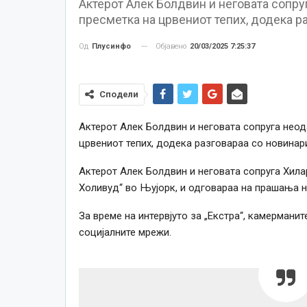
Актерот Алек Болдвин и неговата сопру
пресметка на црвениот тепих, додека р
Објавено
20/03/2025 7:25:37
Од
Плусинфо
Сподели
Актерот Алек Болдвин и неговата сопруга неод
црвениот тепих, додека разговараа со новинари
Актерот Алек Болдвин и неговата сопруга Хила
Холивуд“ во Њујорк, и одговараа на прашања н
За време на интервјуто за „Екстра“, камерманит
социјалните мрежи.