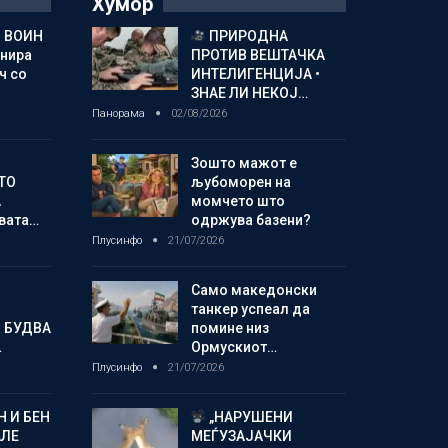
Хумор
 ВОИН
ПРИРОДНА
енира
ПРОТИВ ВЕШТАЧКА
ч со
ИНТЕЛИГЕНЦИЈА •
ЗНАЕ ЛИ НЕКОЈ…
Панорама
02/08/2026
Зошто мажот е
ТО
љубоморен на
А
момчето што
овата…
одржува базени?
Плусинфо
21/07/2026
Само македонски
танкер успеал да
 БУДВА
помине низ
…
Ормускиот…
Плусинфо
21/07/2026
 И БЕН
„НАРУШЕНИ
АЛЕ
МЕЃУЗАЈАЧКИ