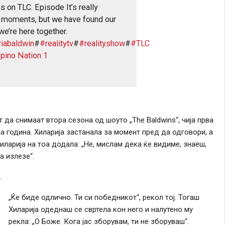
 on TLC. Episode It’s really
d moments, but we have found our
we’re here together.
riabaldwin
#
#realitytv
#
#realityshow
#
#TLC
pino Nation 1
 да снимаат втора сезона од шоуто „The Baldwins“, чија прва
а година. Хиларија застанала за момент пред да одговори, а
Хиларија на тоа додала: „Не, мислам дека ќе видиме, знаеш,
а излезе“.
.
„Ќе биде одлично. Ти си победникот“, рекол тој. Тогаш
Хиларија одеднаш се свртела кон него и налутено му
рекла: „О Боже. Кога јас зборувам, ти не зборуваш“.