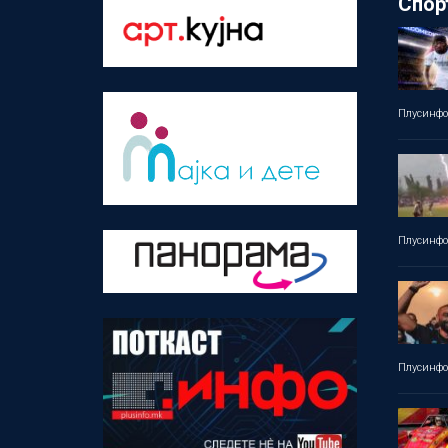
Спор
Плусинф
Плусинф
Плусинф