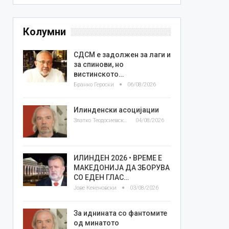
Колумни
СДСМ е задолжен за лаги и
за спинови, но
вистинското…
Бранко Героски
06/08/2026
Илинденски асоцијации
Златко Теодосиевски
04/08/2026
ИЛИНДЕН 2026 • ВРЕМЕ Е
МАКЕДОНИЈА ДА ЗБОРУВА
СО ЕДЕН ГЛАС…
Јове Кекеновски
03/08/2026
За иднината со фантомите
од минатото