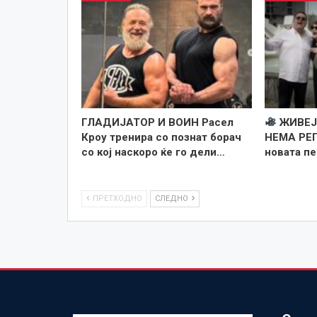
ГЛАДИЈАТОР И ВОИН Расел
ЖИВЕЈ
Кроу тренира со познат борач
НЕМА РЕП
со кој наскоро ќе го дели…
новата п
ПРЕТХОДНО
СЛЕДНО