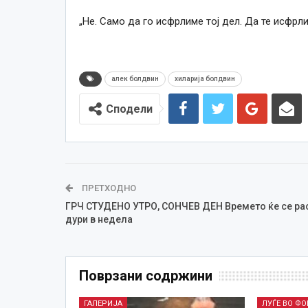
„Не. Само да го исфрлиме тој дел. Да те исфр
алек болдвин
хиларија болдвин
Сподели
ПРЕТХОДНО
ГРЧ СТУДЕНО УТРО, СОНЧЕВ ДЕН Времето ќе се ра
дури в недела
Поврзани содржини
ГАЛЕРИЈА
ЛУЃЕ ВО Ф