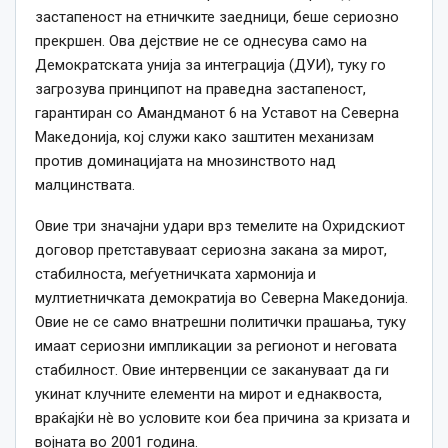
застапеност на етничките заедници, беше сериозно
прекршен. Ова дејствие не се однесува само на
Демократската унија за интеграција (ДУИ), туку го
загрозува принципот на праведна застапеност,
гарантиран со Амандманот 6 на Уставот на Северна
Македонија, кој служи како заштитен механизам
против доминацијата на мнозинството над
малцинствата.
Овие три значајни удари врз темелите на Охридскиот
договор претставуваат сериозна закана за мирот,
стабилноста, меѓуетничката хармонија и
мултиетничката демократија во Северна Македонија.
Овие не се само внатрешни политички прашања, туку
имаат сериозни импликации за регионот и неговата
стабилност. Овие интервенции се закануваат да ги
укинат клучните елементи на мирот и еднаквоста,
враќајќи нè во условите кои беа причина за кризата и
војната во 2001 година.