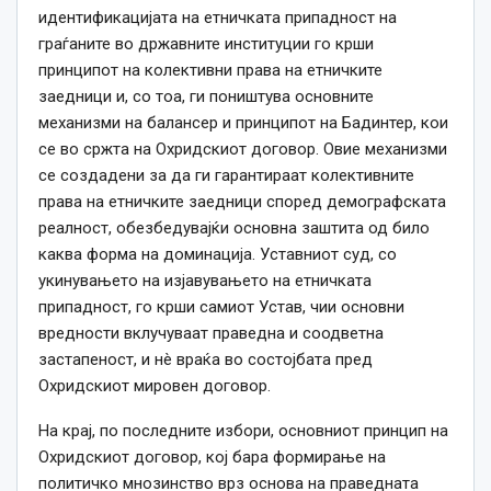
идентификацијата на етничката припадност на
граѓаните во државните институции го крши
принципот на колективни права на етничките
заедници и, со тоа, ги поништува основните
механизми на балансер и принципот на Бадинтер, кои
се во сржта на Охридскиот договор. Овие механизми
се создадени за да ги гарантираат колективните
права на етничките заедници според демографската
реалност, обезбедувајќи основна заштита од било
каква форма на доминација. Уставниот суд, со
укинувањето на изјавувањето на етничката
припадност, го крши самиот Устав, чии основни
вредности вклучуваат праведна и соодветна
застапеност, и нè враќа во состојбата пред
Охридскиот мировен договор.
На крај, по последните избори, основниот принцип на
Охридскиот договор, кој бара формирање на
политичко мнозинство врз основа на праведната