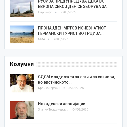
РУСИЈА ПРЕДУПРЕДУВА ДЕКА ВО
ЕВРОПА СЕКОЈ ДЕН СЕ ЗБОРУВА ЗА…
Плусинфо
06/08/2026
ПРОНАЈДЕН МРТОВ ИСЧЕЗНАТИОТ
ГЕРМАНСКИ ТУРИСТ ВО ГРЦИЈА…
МИА
06/08/2026
Колумни
СДСМ е задолжен за лаги и за спинови,
но вистинското…
Бранко Героски
06/08/2026
Илинденски асоцијации
Златко Теодосиевски
04/08/2026