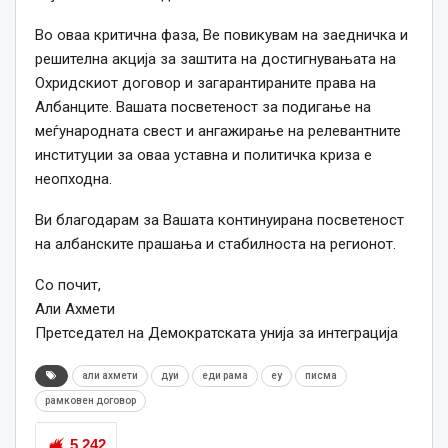
Во оваа критична фаза, Ве повикувам на заедничка и
решителна акција за заштита на достигнувањата на
Охридскиот договор и загарантираните права на
Албанците. Вашата посветеност за подигање на
меѓународната свест и ангажирање на релевантните
институции за оваа уставна и политичка криза е
неопходна.
Ви благодарам за Вашата континуирана посветеност
на албанските прашања и стабилноста на регионот.
Со почит,
Али Ахмети
Претседател на Демократската унија за интеграција
али ахмети
дуи
еди рама
еу
писма
рамковен договор
5,242