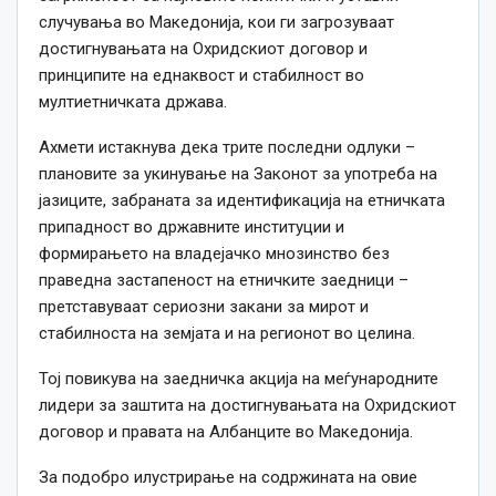
случувања во Македонија, кои ги загрозуваат
достигнувањата на Охридскиот договор и
принципите на еднаквост и стабилност во
мултиетничката држава.
Ахмети истакнува дека трите последни одлуки –
плановите за укинување на Законот за употреба на
јазиците, забраната за идентификација на етничката
припадност во државните институции и
формирањето на владејачко мнозинство без
праведна застапеност на етничките заедници –
претставуваат сериозни закани за мирот и
стабилноста на земјата и на регионот во целина.
Тој повикува на заедничка акција на меѓународните
лидери за заштита на достигнувањата на Охридскиот
договор и правата на Албанците во Македонија.
За подобро илустрирање на содржината на овие