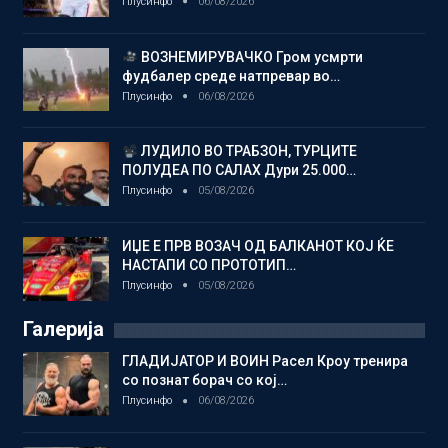
Плусинфо
06/08/2026
ВОЗНЕМИРУВАЧКО Гром усмрти
фудбалер среде натпревар во…
Плусинфо
06/08/2026
ЛУДИЛО ВО ТРАБЗОН, ТУРЦИТЕ
ПОЛУДЕА ПО САЛАХ Дури 25.000…
Плусинфо
05/08/2026
ИЏЕ Е ПРВ ВОЗАЧ ОД БАЛКАНОТ КОЈ ЌЕ
НАСТАПИ СО ПРОТОТИП…
Плусинфо
05/08/2026
Галерија
ГЛАДИЈАТОР И ВОИН Расел Кроу тренира
со познат борач со кој…
Плусинфо
06/08/2026