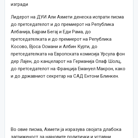
изгради
Лидерот на ДУИ Али Ахмети денеска испрати писма
до претседателот и до премиерот на Република
Албанија, Бајрам Бегај и Еди Рама, до
претседателката и до премиерот на Република
Косово, Вјоса Османи и Албин Курти, до
претседателката на Европската комисија Урсула фон
дер Лајен, до канцеларот на Германија Олаф Шолц,
до претседателот на Франција Емануел Макрон, како
и до државниот секретар на САД Ентони Блинкен.
Во овие писма, Ахмети ја изразува својата длабока
загриженост за најновите политички и уставни