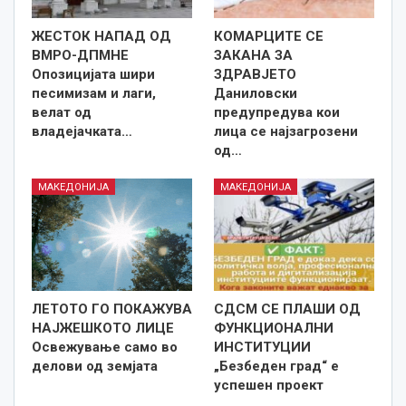
ЖЕСТОК НАПАД ОД
КОМАРЦИТЕ СЕ
ВМРО-ДПМНЕ
ЗАКАНА ЗА
Опозицијата шири
ЗДРАВЈЕТО
песимизам и лаги,
Даниловски
велат од
предупредува кои
владејачката…
лица се најзагрозени
од…
МАКЕДОНИЈА
МАКЕДОНИЈА
ЛЕТОТО ГО ПОКАЖУВА
СДСМ СЕ ПЛАШИ ОД
НАЈЖЕШКОТО ЛИЦE
ФУНКЦИОНАЛНИ
Освежување само во
ИНСТИТУЦИИ
делови од земјата
„Безбеден град“ е
успешен проект