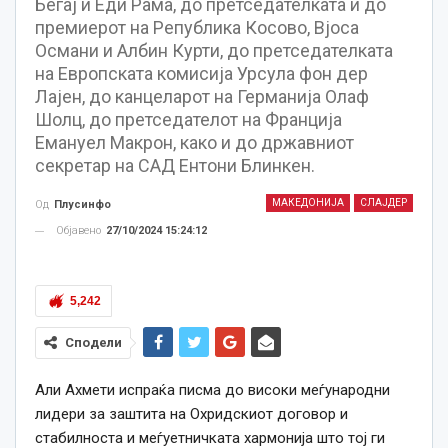
Бегај и Еди Рама, до претседателката и до
премиерот на Република Косово, Вјоса
Османи и Албин Курти, до претседателката
на Европската комисија Урсула фон дер
Лајен, до канцеларот на Германија Олаф
Шолц, до претседателот на Франција
Емануел Макрон, како и до државниот
секретар на САД Ентони Блинкен.
МАКЕДОНИЈА
СЛАЈДЕР
Од
Плусинфо
Објавено
27/10/2024 15:24:12
5,242
Сподели
Али Ахмети испраќа писма до високи меѓународни
лидери за заштита на Охридскиот договор и
стабилноста и меѓуетничката хармонија што тој ги