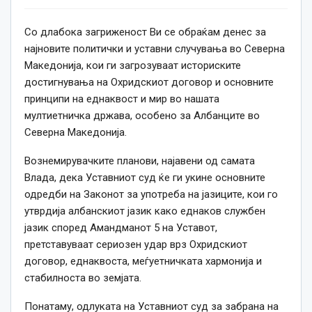
Со длабока загриженост Ви се обраќам денес за
најновите политички и уставни случувања во Северна
Македонија, кои ги загрозуваат историските
достигнувања на Охридскиот договор и основните
принципи на еднаквост и мир во нашата
мултиетничка држава, особено за Албанците во
Северна Македонија.
Вознемирувачките планови, најавени од самата
Влада, дека Уставниот суд ќе ги укине основните
одредби на Законот за употреба на јазиците, кои го
утврдија албанскиот јазик како еднаков службен
јазик според Амандманот 5 на Уставот,
претставуваат сериозен удар врз Охридскиот
договор, еднаквоста, меѓуетничката хармонија и
стабилноста во земјата.
Понатаму, одлуката на Уставниот суд за забрана на