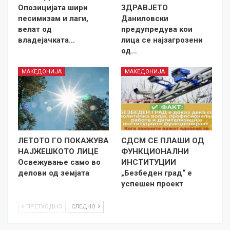
Опозицијата шири
ЗДРАВЈЕТО
песимизам и лаги,
Даниловски
велат од
предупредува кои
владејачката…
лица се најзагрозени
од…
МАКЕДОНИЈА
МАКЕДОНИЈА
ЛЕТОТО ГО ПОКАЖУВА
СДСМ СЕ ПЛАШИ ОД
НАЈЖЕШКОТО ЛИЦE
ФУНКЦИОНАЛНИ
Освежување само во
ИНСТИТУЦИИ
делови од земјата
„Безбеден град“ е
успешен проект
ПРЕТХОДНО
СЛЕДНО