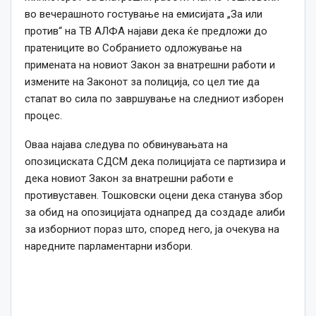
во вечерашното гостување на емисијата „За или
против“ на ТВ АЛФА најави дека ќе предложи до
пратениците во Собранието одложување на
примената на новиот Закон за внатрешни работи и
измените на Законот за полиција, со цел тие да
стапат во сила по завршување на следниот изборен
процес.
Оваа најава следува по обвинувањата на
опозициската СДСМ дека полицијата се партизира и
дека новиот Закон за внатрешни работи е
противуставен. Тошковски оцени дека станува збор
за обид на опозицијата однапред да создаде алиби
за изборниот пораз што, според него, ја очекува на
наредните парламентарни избори.