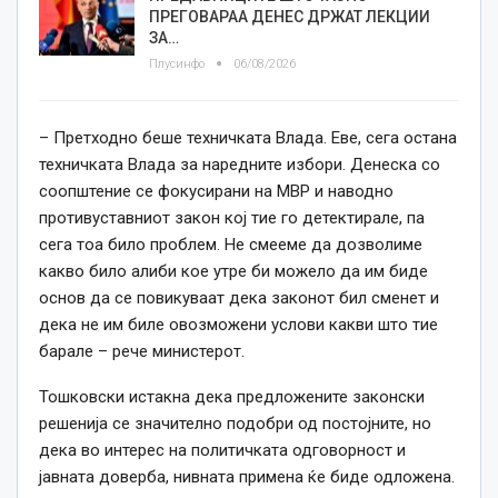
ПРЕГОВАРАА ДЕНЕС ДРЖАТ ЛЕКЦИИ
ЗА…
Плусинфо
06/08/2026
– Претходно беше техничката Влада. Еве, сега остана
техничката Влада за наредните избори. Денеска со
соопштение се фокусирани на МВР и наводно
противуставниот закон кој тие го детектирале, па
сега тоа било проблем. Не смееме да дозволиме
какво било алиби кое утре би можело да им биде
основ да се повикуваат дека законот бил сменет и
дека не им биле овозможени услови какви што тие
барале – рече министерот.
Тошковски истакна дека предложените законски
решенија се значително подобри од постојните, но
дека во интерес на политичката одговорност и
јавната доверба, нивната примена ќе биде одложена.