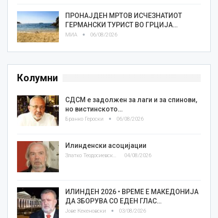
ПРОНАЈДЕН МРТОВ ИСЧЕЗНАТИОТ
ГЕРМАНСКИ ТУРИСТ ВО ГРЦИЈА…
МИА
06/08/2026
Колумни
СДСМ е задолжен за лаги и за спинови,
но вистинското…
Бранко Героски
06/08/2026
Илинденски асоцијации
Златко Теодосиевски
04/08/2026
ИЛИНДЕН 2026 • ВРЕМЕ Е МАКЕДОНИЈА
ДА ЗБОРУВА СО ЕДЕН ГЛАС…
Јове Кекеновски
03/08/2026