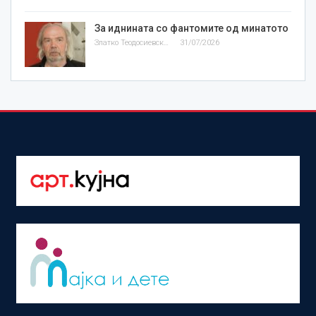
За иднината со фантомите од минатото
Златко Теодосиевски
31/07/2026