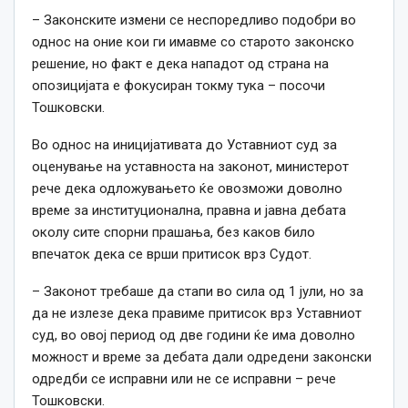
– Законските измени се неспоредливо подобри во
однос на оние кои ги имавме со старото законско
решение, но факт е дека нападот од страна на
опозицијата е фокусиран токму тука – посочи
Тошковски.
Во однос на иницијативата до Уставниот суд за
оценување на уставноста на законот, министерот
рече дека одложувањето ќе овозможи доволно
време за институционална, правна и јавна дебата
околу сите спорни прашања, без каков било
впечаток дека се врши притисок врз Судот.
– Законот требаше да стапи во сила од 1 јули, но за
да не излезе дека правиме притисок врз Уставниот
суд, во овој период од две години ќе има доволно
можност и време за дебата дали одредени законски
одредби се исправни или не се исправни – рече
Тошковски.