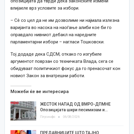
опозицијата да тврди дека законските измени
влијаеле врз условите за избори.
– Сè со цел да не им дозволиме ни најмала излезна
варијанта во насока на наоѓање алиби кое би го
оправдало нивниот дебакл на наредните
парламентарни избори – нагласи Тошковски.
Тој додаде дека СДСМ, откако го изгубиле
аргументот поврзан со техничката Влада, сега се
обидуваат политичкиот фокус да го пренасочат кон
новиот Закон за внатрешни работи.
Можеби ќе ве интересира
ЖЕСТОК НАПАД ОД ВМРО-ДПМНЕ
Опозицијата шири песимизам и…
Плусинфо
06/08/2026
ПРЕДАВНИЦИТЕ ШТО ТАЈНО