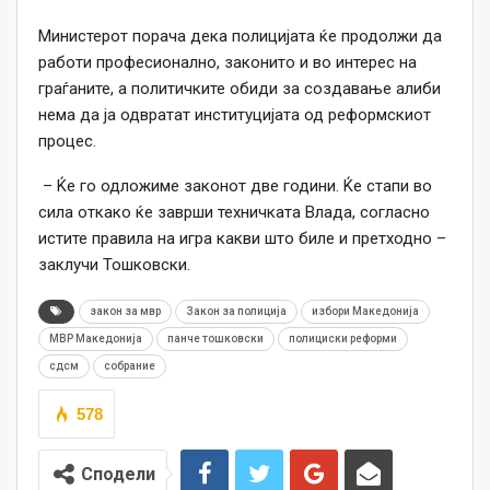
Министерот порача дека полицијата ќе продолжи да
работи професионално, законито и во интерес на
граѓаните, а политичките обиди за создавање алиби
нема да ја одвратат институцијата од реформскиот
процес.
– Ќе го одложиме законот две години. Ќе стапи во
сила откако ќе заврши техничката Влада, согласно
истите правила на игра какви што биле и претходно –
заклучи Тошковски.
закон за мвр
Закон за полиција
избори Македонија
МВР Македонија
панче тошковски
полициски реформи
сдсм
собрание
578
Сподели