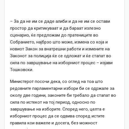
– За да не им се даде алиби и да не им се остави
простор да критикуваат и да бараат излезно
сценарио, ќе предложам до пратениците во
Собранието, најбрзо што може, измена со која и
новиот Закон за внатрешни работи и измените на
Законот за полиција ќе се одложат и ќе стапат во
сила по завршување на изборниот процес – изјави
Тошковски.
Министерот посочи дека, со оглед на тоа што
редовните парламентарни избори би се одржале за
околу две години, законите би требало да стапат во
сила по истекот на тој период, односно по
завршување на изборите. Според него, целта е
изборниот процес да се одвива според истите
правила кои важеле и досега, без можност