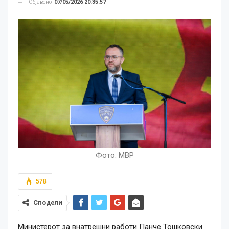
Објавено
07/05/2026 20:35:57
Фото: МВР
578
Сподели
Министерот за внатрешни работи Панче Тошковски