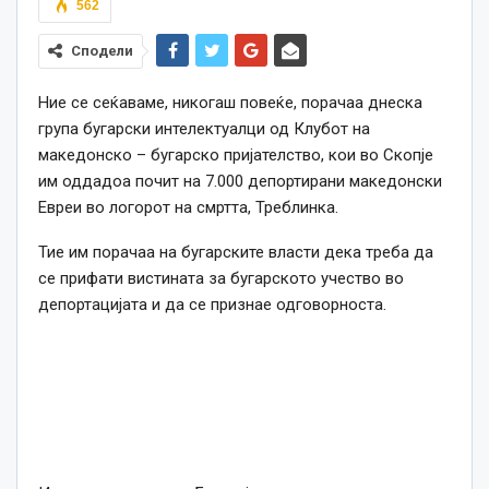
562
Сподели
Ние се сеќаваме, никогаш повеќе, порачаа днеска
група бугарски интелектуалци од Клубот на
македонско – бугарско пријателство, кои во Скопје
им оддадоа почит на 7.000 депортирани македонски
Евреи во логорот на смртта, Треблинка.
Тие им порачаа на бугарските власти дека треба да
се прифати вистината за бугарското учество во
депортацијата и да се признае одговорноста.