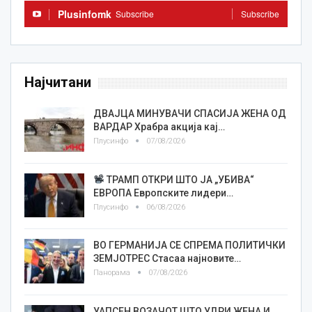
Plusinfomk
Subscribe
Subscribe
Најчитани
ДВАЈЦА МИНУВАЧИ СПАСИЈА ЖЕНА ОД
ВАРДАР Храбра акција кај…
Плусинфо
07/08/2026
ТРАМП ОТКРИ ШТО ЈА „УБИВА“
ЕВРОПА Европските лидери…
Плусинфо
06/08/2026
ВО ГЕРМАНИЈА СЕ СПРЕМА ПОЛИТИЧКИ
ЗЕМЈОТРЕС Стасаа најновите…
Панорама
07/08/2026
УАПСЕН ВОЗАЧОТ ШТО УДРИ ЖЕНА И