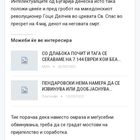
Интелектуалците од Бугарија денеска исто така
положи цвеќе и пред гробот на македонскиот
револуционер Гоце Делчев во црквата Св. Спас во
пресрет на 4 мај, денот на неговата смрт.
Можеби ќе ве интересира
СО ДЛАБОКА ПОЧИТ И ТАГА СЕ
СЕЌАВАМЕ НА 7.144 ЕВРЕИ КОИ БЕА…
МИА
09/03/2025
ПЕНДАРОВСКИ НЕМА НАМЕРА ДА СЕ
ИЗВИНУВА ИЛИ ДООБЈАСНУВА…
Плусинфо
13/03/2023
Тие порачаа дека наместо омраза и меѓусебни
обвинувања, треба да се градат мостови на
пријателство и соработка.