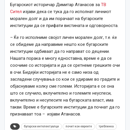
Бугарскиот историчар Димитар Атанасов за
ТВ
Сител
изјави дека се тука да го исполнат личниот
морален долг и да им порачаат на бугарските
институции да се прифати вистината и одговорноста.
– Ќе го исполниме својот личен морален долг, т.е. ќе
се обидеме да направиме нешто кое бугарските
институции одбиваат да го направат со децении.
Нашата порака е многу едноставна, време е да се
соочиме со историјата и да се сретнеме грешките очи
в очи. Бидејќи историјата не е само низа од
засладени случувања со кои се удираме во градите и
објаснуваме колку сме големи. Историјата е се она
што се случило, вклучително и големите неуспеси,
вклучително и несупесите на бугарската власт, има
такви. Време е бугарските институции да почнат да го
признаваат тоа – изјави Атанасов.
бугарски интелектуалци
почит кон евреите
треблинка