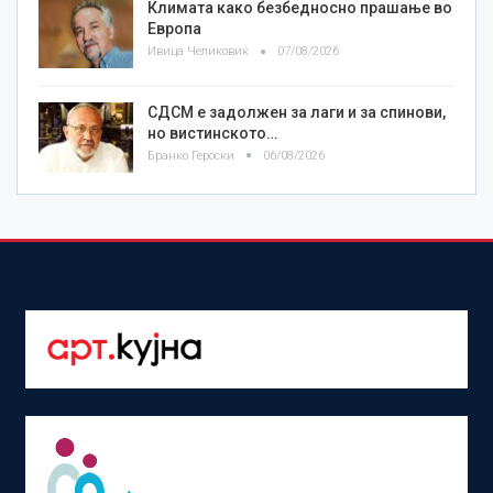
Климата како безбедносно прашање во
Европа
Ивица Челиковиќ
07/08/2026
СДСМ е задолжен за лаги и за спинови,
но вистинското…
Бранко Героски
06/08/2026