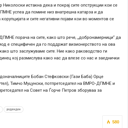
иколоски истакна дека и покрај сите опструкции кои се
ДПМНЕ успеа да помине низ внатрешна катарза и да
корупцијата и сите негативни појави кои во моментов се
-ДПМНЕ порача на сите, како што рече, „добронамерници“ да
од е специфичен да го поддржат визионерството на ова
како што заслужуваме сите. Ние како раководство ги
динец кој размислува како нас да влезе со нас и заеднички
адоначалниците Бобан Стефковски (Гази Баба) Орце
утел), Тимчо Муцунски, потпретседател на ВМРО-ДПМНЕ и
ретседател на Совет на Ѓорче Петров зборуваа за
роденден
580