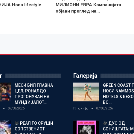
ИЈА Нова lifestyle…
МИЛИОНИ ЕВРА Компанијата
објави преглед на…
т
Галерија
МЕСИ БИЛ ГЛАВНА
GREEN COAST 
ЦЕЛ, РОНАЛДО
НОСИ NAMMOS
ПРОГОНУВАН НА
HOTELS & RES
МУНДИЈАЛОТ…
ВО…
о
07/08/2026
Плусинфо
07/08/2026
РЕАЛ ГО СРУШИ
ДУО ОД
СОПСТВЕНИОТ
СОНИШТАТА: 