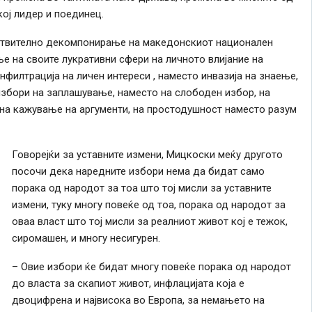
кој лидер и поединец.
вствително декомпонирање на македонскиот национален
ње на своите лукративни сфери на личното влијание на
нфилтрација на личен интереси , наместо инвазија на знаење,
избори на заплашување, наместо на слободен избор, на
на кажување на аргументи, на простодушност наместо разум
Говорејќи за уставните измени, Мицкоски меќу другото
посочи дека наредните избори нема да бидат само
порака од народот за тоа што тој мисли за уставните
измени, туку многу повеќе од тоа, порака од народот за
оваа власт што тој мисли за реалниот живот кој е тежок,
сиромашен, и многу несигурен.
– Овие избори ќе бидат многу повеќе порака од народот
до власта за скапиот живот, инфлацијата која е
двоцифрена и највисока во Европа, за немањето на