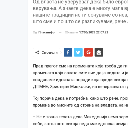
Од власта нѐ уверуваат дека било евро
верувања. А знаете дека е многу мала в
нашите традиции не ги сочуваме со неа, 
што сме и по што се разликуваме, реч
Објавено
17/06/2023 22:07:22
Од
Плусинфо
Сподели
Пред прагот сме на промената која треба да ги
промената која сакате сите вие да ја видите и 
создаваме иднината поради која вреди секоја 
ДПМНЕ, Христијан Мицкоски, на вечерашната т
Тој порача дека е потребна, како што рече, пр
промена во мисиите од страна на владата, на н
– Не е точна тезата дека Македонија нема херо
себе, затоа што секоја педа македонска земја 