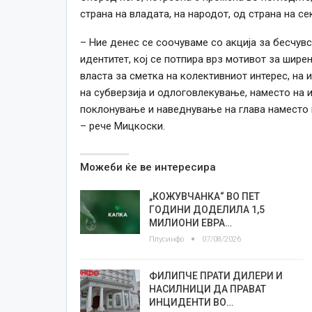
страна на владата, на народот, од страна на се
– Ние денес се соочуваме со акција за бесчу
идентитет, кој се потпира врз мотивот за шире
власта за сметка на колективниот интерес, на и
на субверзија и одлоговлекување, наместо на 
поклонување и наведнување на глава наместо 
– рече Мицкоски.
Можеби ќе ве интересира
„КОЖУВЧАНКА“ ВО ПЕТ
ГОДИНИ ДОДЕЛИЛА 1,5
МИЛИОНИ ЕВРА…
Плусинфо
07/08/2026
ФИЛИПЧЕ ПРАТИ ДИЛЕРИ И
НАСИЛНИЦИ ДА ПРАВАТ
ИНЦИДЕНТИ ВО…