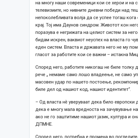
на многу наши современици кои се херои и на 
телевизиите, но нивните дневни победи над теш
непоколебливата волја да се успее тогаш кога
крај. Тој има Даунов синдром. Животот кон него
поразува е негрижата на целиот систем за него
бидам искрен, ваквиот неуспех на власта го чув
еден систем. Власта и државата него не му пом
гласот за работите кои се важни – истакна Ми
Според него, работите никогаш не биле толку 
рече „ немаме само лошо владеење, не само уп
масовен удар по нашето постоење, рекомпони
биле дел од нашиот код, нашиот идентитет“.
– Од власта нѐ уверуваат дека било европски 
дека е многу мала вредноста на зачувување на 
ако не го заштитиме нашиот јазик, култура и о
ДПМНЕ.
Според него, потребна е промена во погледите