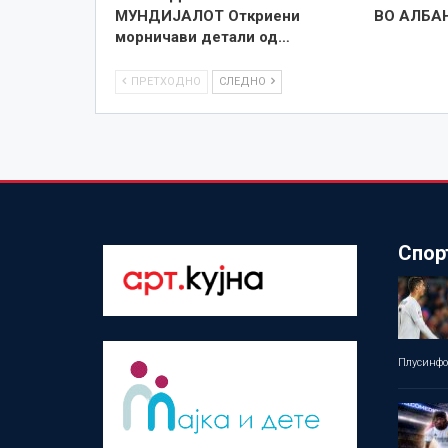
МУНДИЈАЛОТ Откриени
ВО АЛБАН
морничави детали од…
ПРЕТХОДНО
СЛЕДНО
Спор
Плусинф