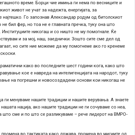
сегашното време. Борци чие имиња ги нема по весниците и
киот живот не учат за надежта, енергијата, за
 е најтешко. Го запознав Александар родум од битолскиот
 не бил фер, но тоа не е главната пречка, туку она што
. Институциите никогаш и со ништо не му помогнале. Ќе
ствувам и за мој, наш, заеднички. Зошто сите сме дел од
агаат, но сите ние можеме да му помогнеме ако го кренеме
цскоски.
драматични како во последните шест години кога, како што
равување кое е навреда на интелигенцијата на народот, туку
рање на погрешни и новосоздадени основи кои никогаш не
да ги менуваме нашите традиции и нашите верувања. А знаете
нашата нација, ако нашите традиции не ги сочуваме со неа,
на што сме и по што се разликуваме – рече лидерот на ВМРО-
, промена во тактиката како држава, промена во мисиите од