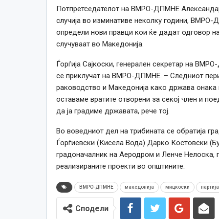
Потпретседателот на ВМРО-ДПМНЕ Александар Н
случија во изминативе неколку години, ВМРО-
определи нови правци кои ќе дадат одговор на 
случуваат во Македонија.
Ѓорѓија Сајкоски, генерален секретар на ВМРО
се приклучат на ВМРО-ДПМНЕ. – Следниот пери
раководство и Македонија како држава онака 
оставаме вратите отворени за секој член и пое
да ја градиме државата, рече тој.
Во воведниот дел на трибината се обратија гр
Ѓорѓиевски (Кисела Вода) Дарко Костовски (Б
градоначалник на Аеродром и Ленче Нелоска, п
реализираните проекти во општините.
ВМРО-ДПМНЕ
македонија
мицкоски
партија
Сподели