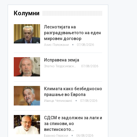
Колумни
Леснотијата на
разградувањетото на еден
мировен договор
Азис Положани
07/08/2026
Исправена земја
Златко Теодосиевски
07/08/2026
Климата како безбедносно
прашање во Европа
Ивица Челиковиќ
07/08/2026
СДСМ е задолжен за лаги и
за спинови, но
вистинското…
Бранко Героски
06/08/2026