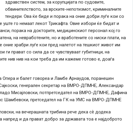
здравствен систем, за корупцијата по судовите,
обвинителството, за врските-непотизмот, криминалните
тендери. Ова ќе биде и порака на оние добри луѓе кои со
е уште го немаат лекот Трикафта. Овие избори ќе бидат и
анси, порака на докторите, медицинскиот персонал кој го
атена, на невработените, но и вработените со ниски плати, на
те оние храбри луѓе кои пред налетот на тешкиот живот им
и ги прават со сила да се чувствуваат губитници, на
сите нив нив на кои треба да им кажеме готово е, доаѓа
а Опера и балет говореа и Ламбе Арнаудов, поранешен
 Сајкоски, генерален секретар на ВМРО-ДПМНЕ, Александар
ладо Мисајловски, потпретседател на ВМРО-ДПМНЕ, Дафина
ис Шамбевски, претседател на ГК на УМС на ВМРО-ДПМНЕ
овски, на вечерашната трибина рече дека сѐ додека
ја напред и да прават добро за државата тоа е најдоброто