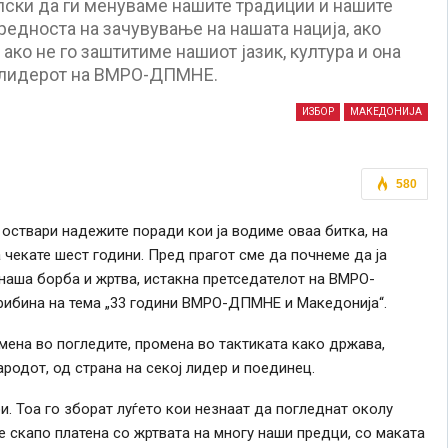
пски да ги менуваме нашите традиции и нашите
редноста на зачувување на нашата нација, ако
ако не го заштитиме нашиот јазик, култура и она
е лидерот на ВМРО-ДПМНЕ.
ИЗБОР
МАКЕДОНИЈА
580
 оствари надежите поради кои ја водиме оваа битка, на
ја чекате шест години. Пред прагот сме да почнеме да ја
наша борба и жртва, истакна претседателот на ВМРО-
рибина на тема „33 години ВМРО-ДПМНЕ и Македонија“.
омена во погледите, промена во тактиката како држава,
ародот, од страна на секој лидер и поединец.
и. Тоа го зборат луѓето кои незнаат да погледнат околу
е скапо платена со жртвата на многу наши предци, со маката