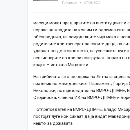
Плусинфо
07/08/2026
месеци молат пред вратите на институциите и с
порака на младите на кои им ги одземаа сите ш
обезвреднија, на земјоделците чија мака е непл
родителите кои треперат за своите деца, на си
удираат по достоинството, на успешните луѓе ко
пензионерите со кои си поигруваат, порака на 
крајот – истакна Мицкоски.
На трибината што се одржа на Летната сцена н
пратеник во македонскиот Парламент, Ѓорѓија
Николоски, потпретседател на ВМРО-ДПМНЕ, В
Стојаноска, член на ИК на ВМРО-ДПМНЕ и Бор
Потпретседател на ВМРО-ДПМНЕ, Владо Мисајл
постојат луѓе кои сакаат да ја видат Македони
нешто за државата.