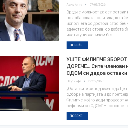
Азир Алиу
07/03/2026
Вреди е можност да се постави
во албанската политика, која ќе
исполнета со достоинство без 
единство без страв, со дебата б
институционализам без…
ПОВЕЌЕ...
УШТЕ ФИЛИПЧЕ ЗБОРОТ
ДОРЕЧЕ… Сите членови н
СДСМ си дадоа оставки
Плусинфо
02/12/2025
„Оставките се поднесени до Це
одбор на партијата и до претсед
Филипче, кој го води процесот 
реформи во СДСМ“ – соопшти па
ПОВЕЌЕ...