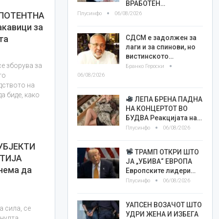
ВРАБОТЕН…
Плусинфо
06/08/2026
МПОТЕНТНА
акавици за
СДСМ е задолжен за
та
лаги и за спинови, но
вистинското…
се зборува за
Бранко Героски
то
06/08/2026
дството на
а биде, како
ЛЕПА БРЕНА ПАДНА
НА КОНЦЕРТОТ ВО
БУДВА Реакцијата на…
Плусинфо
06/08/2026
УБЈЕКТИ
ТРАМП ОТКРИ ШТО
РТИЈА
ЈА „УБИВА“ ЕВРОПА
нема да
Европските лидери…
Плусинфо
06/08/2026
УАПСЕН ВОЗАЧОТ ШТО
а сила, се
УДРИ ЖЕНА И ИЗБЕГА
 нулта