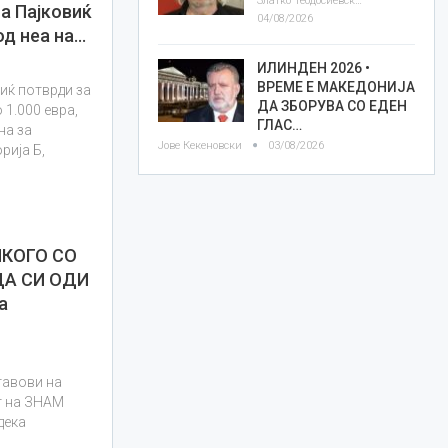
Златко Теодосиевски
а Пајковиќ
04/08/2026
од неа на…
ИЛИНДЕН 2026 •
ВРЕМЕ Е МАКЕДОНИЈА
иќ потврди за
ДА ЗБОРУВА СО ЕДЕН
 1.000 евра,
ГЛАС…
на за
Јове Кекеновски
03/08/2026
рија Б,
ИКОГО СО
ДА СИ ОДИ
а
тавови на
т на ЗНАМ
дека
а