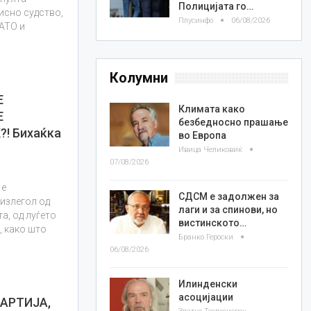
Полицијата го…
висно судство,
Плусинфо
06/08/2026
НАТО и
Колумни
Е
Климата како
Е
безбедносно прашање
! Бихаќка
во Европа
Ивица Челиковиќ
07/08/2026
 е
СДСМ е задолжен за
 излегол од
лаги и за спинови, но
та, од луѓето
вистинското…
, како што
Бранко Героски
06/08/2026
Илинденски
асоцијации
АРТИЈА,