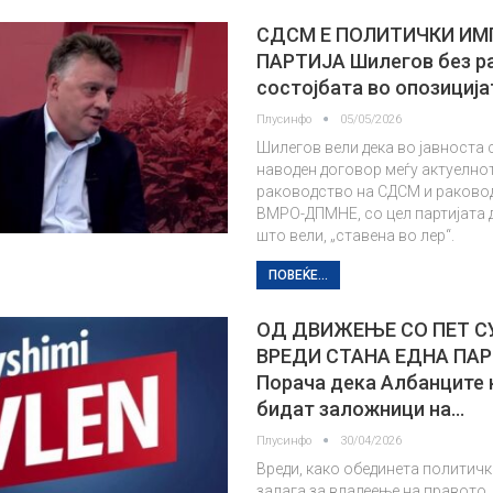
СДСМ Е ПОЛИТИЧКИ И
ПАРТИЈА Шилегов без р
состојбата во опозиција
Плусинфо
05/05/2026
Шилегов вели дека во јавноста 
наводен договор меѓу актуелно
раководство на СДСМ и раково
ВМРО-ДПМНЕ, со цел партијата д
што вели, „ставена во лер“.
ПОВЕЌЕ...
ОД ДВИЖЕЊЕ СО ПЕТ С
ВРЕДИ СТАНА ЕДНА ПА
Порача дека Албанците 
бидат заложници на…
Плусинфо
30/04/2026
Вреди, како обединета политичк
залага за владеење на правото,