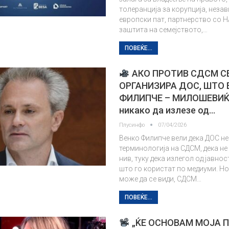
толеранција за корупција, неза
европски пат, партнерство со 
заштита на семејството,…
ПОВЕЌЕ...
АКО ПРОТИВ СДСМ С
ОРГАНИЗИРА ДОС, ШТО 
ФИЛИПЧЕ – МИЛОШЕВИЌ?
никако да излезе од…
Плусинфо
07/04/2026
Венко Филипче вели дека ДОС не
терминологија на СДСМ, дека не
нив, туку дека излегол од јавнос
што го користат по медиуми. Но
може да се види, СДСМ…
ПОВЕЌЕ...
„ЌЕ ОСНОВАМ МОЈА П