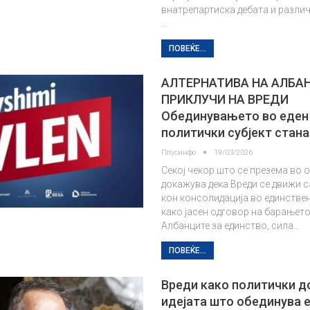
внатрепартиска дебата и разли
…
ПОВЕЌЕ...
АЛТЕРНАТИВА НА АЛБА
ПРИКЛУЧИ НА ВРЕДИ
Обединувањето во еден
политички субјект стан
Плусинфо
19/03/2026
Секој чекор што се презема во 
докажува дека Вреди се движи 
кон консолидација во единствен
како јасен одговор на барањето
Албанците за единство, сила…
ПОВЕЌЕ...
Вреди како политички д
идејата што обединува 