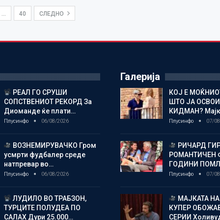
…
40
СЛЕДНО
Галерија
РЕАЛ ГО СРУШИ
КОЈ Е МОЌНИ
СОПСТВЕНИОТ РЕКОРД За
ШТО ЈА ОСВОИ
Диоманде ќе плати…
КИДМАН? Мај
Плусинфо
06/08/2026
Плусинфо
07/08
ВОЗНЕМИРУВАЧКО Гром
РИЧАРД ГИР
усмрти фудбалер среде
РОМАНТИЧЕН 
натпревар во…
ГОДИНИ ПОМ
Плусинфо
06/08/2026
Плусинфо
07/08
ЛУДИЛО ВО ТРАБЗОН,
МАЈКАТА НА
ТУРЦИТЕ ПОЛУДЕА ПО
КУПЕР ОБОЖАВ
САЛАХ Дури 25.000…
СЕРИИ Холиву