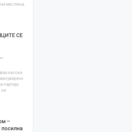
чни мислења,
НЦИТЕ СЕ
а…
оваа насока
самоуверено
а партија,
 на
ом –
е посилна