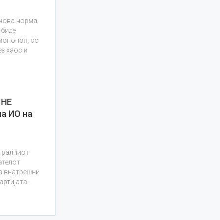
 нова норма
 биде
монопол, со
ез хаос и
 НЕ
а ИО на
нтралниот
ателот
на внатрешни
ртијата.