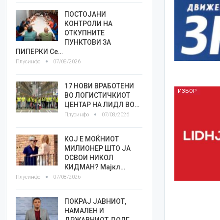
ПОСТОЈАНИ
КОНТРОЛИ НА
ОТКУПНИТЕ
ПУНКТОВИ ЗА
ПИПЕРКИ Се…
Плусинфо
07/08/2026
17 НОВИ ВРАБОТЕНИ
ИЗБОР
ВО ЛОГИСТИЧКИОТ
ЦЕНТАР НА ЛИДЛ ВО…
Плусинфо
07/08/2026
КОЈ Е МОЌНИОТ
МИЛИОНЕР ШТО ЈА
ОСВОИ НИКОЛ
КИДМАН? Мајкл…
Плусинфо
07/08/2026
ПОКРАЈ ЈАВНИОТ,
НАМАЛЕН И
ДРЖАВНИОТ ДОЛГ