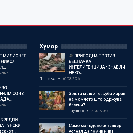
Хумор
ОТ МИЛИОНЕР
ПРИРОДНА ПРОТИВ
 НИКОЛ
ВЕШТАЧКА
кл…
ИНТЕЛИГЕНЦИЈА • ЗНАЕ ЛИ
НЕКОЈ…
/2026
Панорама
02/08/2026
 ВО
ФИЛМ СО 48
Зошто мажот е љубоморен
ЛАДА…
на момчето што одржува
базени?
/2026
Плусинфо
21/07/2026
 БРЕДЛИ
А ТУРСКИ
Само македонски танкер
дскиот…
успеал да помине низ