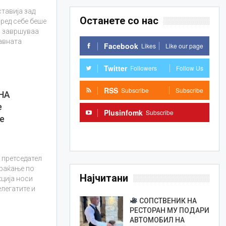
ставија зад
Останете со нас
пред себе беше
и завршуваа
жавната
Facebook
Likes
Like our page
Twitter
Followers
Follow Us
RSS
Subscribe
Subscribe
НА
е
Plusinfomk
Subscribe
е
Subscribe
а претседател
браќање по
Најчитани
кција носи
легатите и
СОПСТВЕНИК НА
РЕСТОРАН МУ ПОДАРИ
АВТОМОБИЛ НА