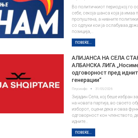
Во политичкиот период кој го о
себе, секоја шанса која ја имаа 
пропуштена, а нивните политик
со одлуки кои ја ослабуваа др
позиција,…
ПОВЕЌЕ...
AЛИЈАНСА НА СЕЛА СТА
АЛБАНСКА ЛИГА „Носим
одговорност пред иднит
генерации“
Плусинфо
31/05/2026
Зијадин Села, кој беше избран з
на новата партија, во своето о
изборот, оцени дека и оваа фун
одговорност кон членството, де
идните…
ПОВЕЌЕ...