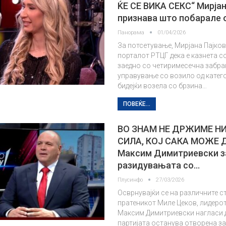
ЌЕ СЕ ВИКА СЕКС“ Мирјан
признава што побарале 
Панорама
01/04/2026
За потсетување, Мирјана Пајков
порталот РТЦГ дека е казнета со
заедно со четиримесечна забра
управување со возило од катего
бидејќи возела со брзина…
ПОВЕЌЕ...
ВО ЗНАМ НЕ ДРЖИМЕ Н
СИЛА, КОЈ САКА МОЖЕ 
Максим Димитриевски з
разидувањата со…
Плусинфо
27/03/2026
Осврнувајќи се на различните с
пратеникот Миле Цеков, лидеро
Максим Димитриевски нагласи 
партијата останува отворена з