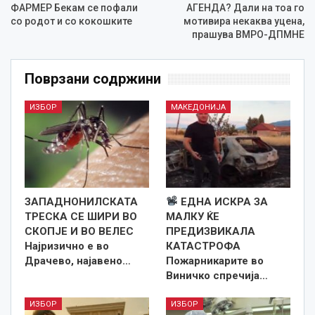
ФАРМЕР Бекам се пофали
АГЕНДА? Дали на тоа го
со родот и со кокошките
мотивира некаква уцена,
прашува ВМРО-ДПМНЕ
Поврзани содржини
ИЗБОР
МАКЕДОНИЈА
ЗАПАДНОНИЛСКАТА
ЕДНА ИСКРА ЗА
ТРЕСКА СЕ ШИРИ ВО
МАЛКУ ЌЕ
СКОПЈЕ И ВО ВЕЛЕС
ПРЕДИЗВИКАЛА
Најризично е во
КАТАСТРОФА
Драчево, најавено…
Пожарникарите во
Виничко спречија…
ИЗБОР
ИЗБОР