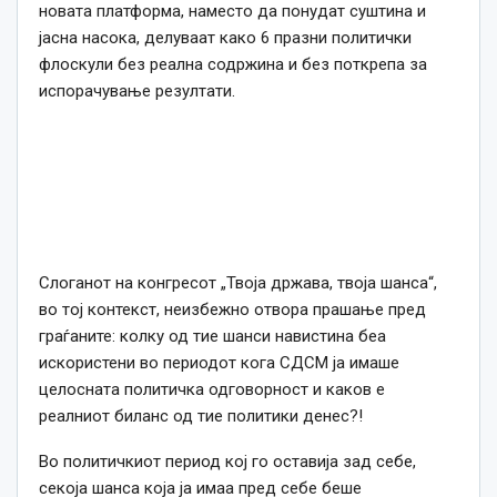
новата платформа, наместо да понудат суштина и
јасна насока, делуваат како 6 празни политички
флоскули без реална содржина и без поткрепа за
испорачување резултати.
Слоганот на конгресот „Твоја држава, твоја шанса“,
во тој контекст, неизбежно отвора прашање пред
граѓаните: колку од тие шанси навистина беа
искористени во периодот кога СДСМ ја имаше
целосната политичка одговорност и каков е
реалниот биланс од тие политики денес?!
Во политичкиот период кој го оставија зад себе,
секоја шанса која ја имаа пред себе беше