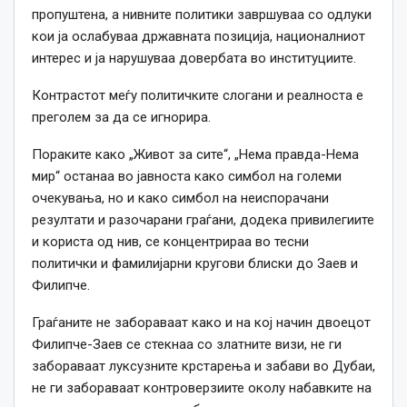
пропуштена, а нивните политики завршуваа со одлуки
кои ја ослабуваа државната позиција, националниот
интерес и ја нарушуваа довербата во институциите.
Контрастот меѓу политичките слогани и реалноста е
преголем за да се игнорира.
Пораките како „Живот за сите“, „Нема правда-Нема
мир“ останаа во јавноста како симбол на големи
очекувања, но и како симбол на неиспорачани
резултати и разочарани граѓани, додека привилегиите
и користа од нив, се концентрираа во тесни
политички и фамилијарни кругови блиски до Заев и
Филипче.
Граѓаните не забораваат како и на кој начин двоецот
Филипче-Заев се стекнаа со златните визи, не ги
забораваат луксузните крстарења и забави во Дубаи,
не ги забораваат контроверзиите околу набавките на