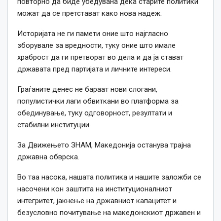
повторно да биде убедувана дека старите политики
можат да се претстават како нова надеж.
Историјата не ги памети оние што најгласно
зборувале за вредности, туку оние што имале
храброст да ги претворат во дела и да ја стават
државата пред партијата и личните интереси.
Граѓаните денес не бараат нови слогани,
популистички лаги обвиткани во платформа за
обединување, туку одговорност, резултати и
стабилни институции.
За Движењето ЗНАМ, Македонија останува трајна
државна обврска.
Во таа насока, нашата политика и нашите заложби се
насочени кон заштита на институционалниот
интегритет, јакнење на државниот капацитет и
безусловно почитување на македонскиот државен и