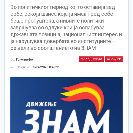
Во политичкиот период кој го оставија зад
себе, секоја шанса која ја имаа пред себе
беше пропуштена, а нивните политики
завршуваа со одлуки кои ја ослабуваа
државната позиција, националниот интерес и
ја нарушуваа довербата во институциите –
се вели во соопштението на ЗНАМ
МАКЕДОНИЈА
СЛАЈДЕР
Од
Плусинфо
Објавено
09/06/2026 8:49:11