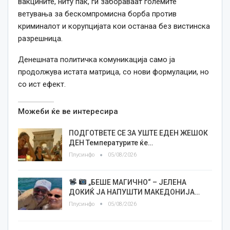
вакцините, ниту пак, ги забораваат големите
ветувања за бескомпромисна борба против
криминалот и корупцијата кои останаа без вистинска
разрешница.
Денешната политичка комуникација само ја
продолжува истата матрица, со нови формулации, но
со ист ефект.
Можеби ќе ве интересира
ПОДГОТВЕТЕ СЕ ЗА УШТЕ ЕДЕН ЖЕШОК
ДЕН Температурите ќе…
Плусинфо
05/08/2026
„БЕШЕ МАГИЧНО“ – ЈЕЛЕНА
ДОКИЌ ЈА НАПУШТИ МАКЕДОНИЈА…
Плусинфо
05/08/2026