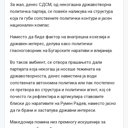
За жал, денес СДСМ, од некогашна државотворна
политичка партија, се повеќе наликува на структура
која ги губи сопствените политички контури и јасен
национален компас.
Наместо да биде фактор на внатрешна кохезија и
државен интерес, делува како политички
гласноговорник на Бугарските наративи и влијанија.
Во таков амбиент, се отвора прашањето дали
партијата која некогаш ја носеше тежината на
државотворноста, денес навистина ја води
сопствената автономна политика или пак постепено
се претвора во структура и политички агент, кој сè
почесто ги рефлектира и артикулира ставовите
блиски до наративите на Румен Радев, наместо јасно
да ги брани и застапува државни интереси.
Македонија помина низ премногу искушенија за