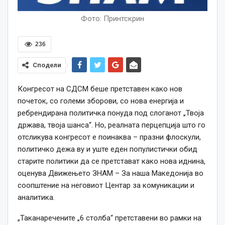
Фото: Принтскрин
236
Сподели
Конгресот на СДСМ беше претставен како нов
почеток, со големи зборови, со нова енергија и
ребрендирана политичка понуда под слоганот „Твоја
држава, твоја шанса“. Но, реалната перцепција што го
отсликува конгресот е поинаква – празни флоскули,
политичко дежа ву и уште еден популистички обид
старите политики да се претстават како нова иднина,
оценува Движењето ЗНАМ – За наша Македонија во
соопштение на неговиот Центар за комуникации и
аналитика.
„Таканаречените „6 столба“ претставени во рамки на