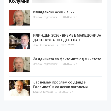
Колумни
Илинденски асоцијации
Златко Теодосиевски
04/08/2026
ИЛИНДЕН 2026 • ВРЕМЕ Е МАКЕДОНИЈА
ДА ЗБОРУВА СО ЕДЕН ГЛАС…
Јове Кекеновски
03/08/2026
За иднината со фантомите од минатото
Златко Теодосиевски
31/07/2026
Јас немам проблем со „Цанде
Големиот“ и со некои поголеми…
Бранко Героски
30/07/2026