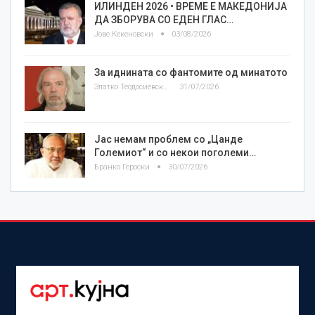
ИЛИНДЕН 2026 • ВРЕМЕ Е МАКЕДОНИЈА
ДА ЗБОРУВА СО ЕДЕН ГЛАС…
Јове Кекеновски
03/08/2026
За иднината со фантомите од минатото
Златко Теодосиевски
31/07/2026
Јас немам проблем со „Цанде
Големиот“ и со некои поголеми…
Бранко Героски
30/07/2026