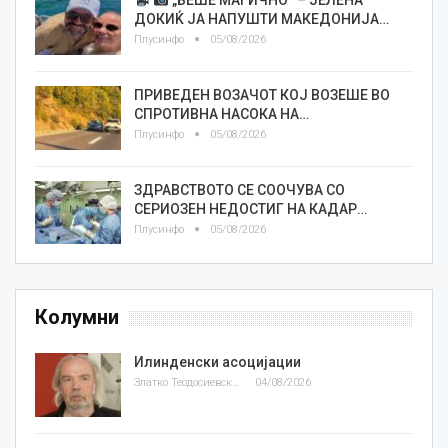
„БЕШЕ МАГИЧНО“ – ЈЕЛЕНА
ДОКИЌ ЈА НАПУШТИ МАКЕДОНИЈА…
Плусинфо
05/08/2026
ПРИВЕДЕН ВОЗАЧОТ КОЈ ВОЗЕШЕ ВО
СПРОТИВНА НАСОКА НА…
Плусинфо
05/08/2026
ЗДРАВСТВОТО СЕ СООЧУВА СО
СЕРИОЗЕН НЕДОСТИГ НА КАДАР…
Плусинфо
05/08/2026
Колумни
Илинденски асоцијации
Златко Теодосиевски
04/08/2026