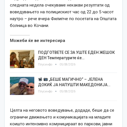
следната недела очекуваме некакви резултати од
воведувањето на полицискиот час од 22 до 5 часот
наутро – рече вчера Филипче по посетата на Општата
болница во Кочани.
Можеби ќе ве интересира
ПОДГОТВЕТЕ СЕ ЗА УШТЕ ЕДЕН ЖЕШОК
ДЕН Температурите ќе…
Плусинфо
05/08/2026
„БЕШЕ МАГИЧНО“ – ЈЕЛЕНА
ДОКИЌ ЈА НАПУШТИ МАКЕДОНИЈА…
Плусинфо
05/08/2026
Целта на неговото воведување, додаде, беше да се
ограничи движењето и комуникацијата на младите
коишто интензивно комуницираат во паркови, јавни