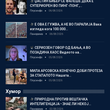
ЏАСТИН БИБЕР СЕ ФАЛЕШЕ ДЕКА Е
СУПЕРИОРЕН ВО ПИНГ-ПОНГ,…
Плусинфо
06/08/2026
Е ОВА Е ГУЖВА, А НЕ ВО ПАРАЛИЈА Вака
изгледа кога 100.000…
Панорама
06/08/2026
СЕРИОЗЕН ГОВОР ОД БАЊА, А ВО
ПОЗАДИНА ХАОС Видеото на…
Плусинфо
05/08/2026
МИЛА АРСОВСКА КОНЕЧНО ДОБИ ПРОТЕЗА
ЗА СТАПАЛОТО Нашата…
Плусинфо
05/08/2026
Хумор
ПРИРОДНА ПРОТИВ ВЕШТАЧКА
ИНТЕЛИГЕНЦИЈА • ЗНАЕ ЛИ НЕКОЈ…
Панорама
02/08/2026