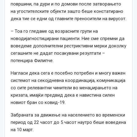
површини, па дури и по домови после затворањето
на угостителските објекти зашто беше констатирано
дека тие се едни од главните преносители на вирусот.
– Тоа го гледаме од возрасните групи на
новодијагностицирани пациенти. Ние сме спремни да
воведеме дополнителни рестриктивни мерки доколку
сегашните не дадат посакувани резултати –
потенцира Филипче.
Нагласи дека сега е посебно потребен и многу важен
системот на секојдневна координација, комуникација
со сите релевантни чинители во менаџирањето на
кризата, имајќи предвид дека е навистина силен
новиот бран со ковид-19.
Забраната за движење на населението во временски
период од 22 часот до 5 часот наутро беше воведена
на 10 март.