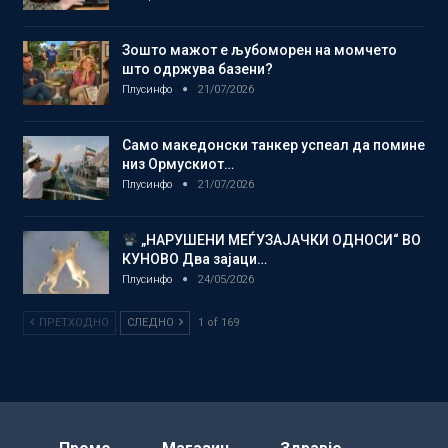
Зошто мажот е љубоморен на момчето
што одржува базени?
Плусинфо
21/07/2026
Само македонски танкер успеал да помине
низ Ормускиот…
Плусинфо
21/07/2026
„НАРУШЕНИ МЕЃУЗАЈАЧКИ ОДНОСИ“ ВО
КУНОВО Два зајаци…
Плусинфо
24/05/2026
ПРЕТХОДНО
СЛЕДНО
1 of 169