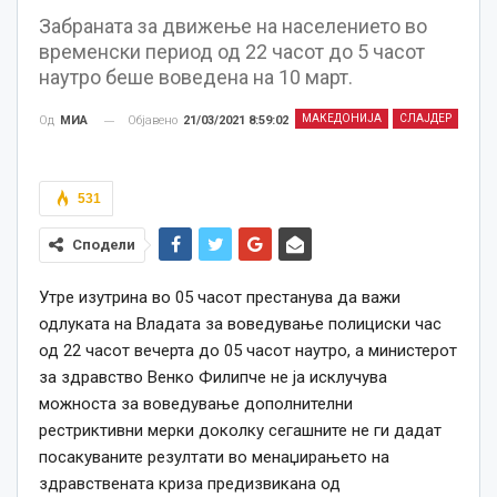
Забраната за движење на населението во
временски период од 22 часот до 5 часот
наутро беше воведена на 10 март.
МАКЕДОНИЈА
СЛАЈДЕР
Објавено
21/03/2021 8:59:02
Од
МИА
531
Сподели
Утре изутрина во 05 часот престанува да важи
одлуката на Владата за воведување полициски час
од 22 часот вечерта до 05 часот наутро, а министерот
за здравство Венко Филипче нe ја исклучува
можноста за воведување дополнителни
рестриктивни мерки доколку сегашните не ги дадат
посакуваните резултати во менаџирањето на
здравствената криза предизвикана од