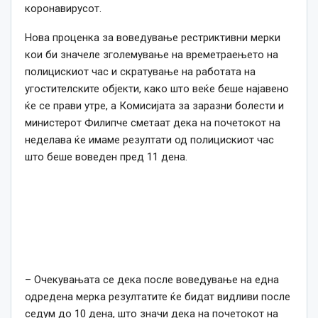
коронавирусот.
Нова проценка за воведување рестриктивни мерки
кои би значеле зголемување на времетраењето на
полицискиот час и скратување на работата на
угостителските објекти, како што веќе беше најавено
ќе се прави утре, а Комисијата за заразни болести и
министерот Филипче сметаат дека на почетокот на
неделава ќе имаме резултати од полицискиот час
што беше воведен пред 11 дена.
– Очекувањата се дека после воведување на една
одредена мерка резултатите ќе бидат видливи после
седум до 10 дена, што значи дека на почетокот на