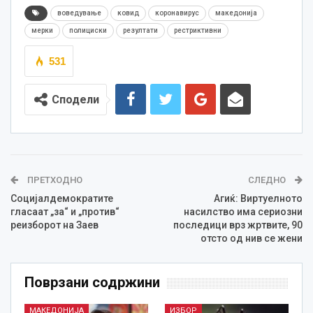
воведување
ковид
коронавирус
македонија
мерки
полициски
резултати
рестриктивни
531
Сподели
ПРЕТХОДНО
СЛЕДНО
Социјалдемократите
Агиќ: Виртуелното
гласаат „за“ и „против“
насилство има сериозни
реизборот на Заев
последици врз жртвите, 90
отсто од нив се жени
Поврзани содржини
МАКЕДОНИЈА
ИЗБОР