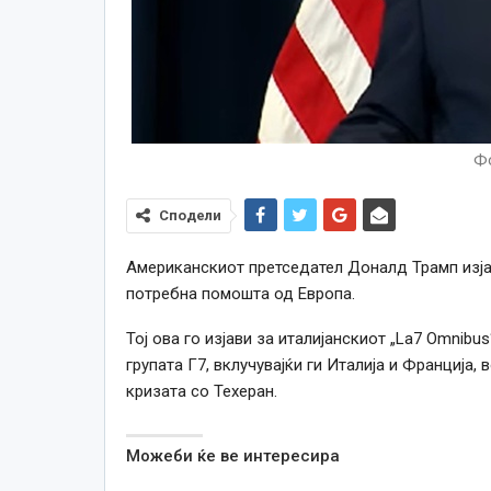
Фо
Сподели
Американскиот претседател Доналд Трамп изјав
потребна помошта од Европа.
Тој ова го изјави за италијанскиот „La7 Omnibu
групата Г7, вклучувајќи ги Италија и Франција
кризата со Техеран.
Можеби ќе ве интересира