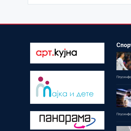
Спор
Плусинф
Плусинф