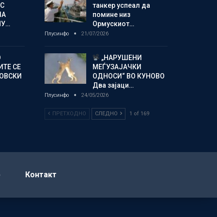
С
танкер успеал да
ЛА
помине низ
МУ…
Ормускиот…
Плусинфо
21/07/2026
О
„НАРУШЕНИ
ИТЕ СЕ
МЕЃУЗАЈАЧКИ
НОВСКИ
ОДНОСИ“ ВО КУНОВО
Два зајаци…
Плусинфо
24/05/2026
ПРЕТХОДНО
СЛЕДНО
1 of 169
р
Контакт