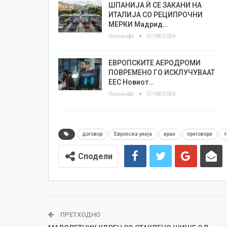
ШПАНИЈА Ѝ СЕ ЗАКАНИ НА
ИТАЛИЈА СО РЕЦИПРОЧНИ
МЕРКИ Мадрид…
Плусинфо
07/08/2026
ЕВРОПСКИТЕ АЕРОДРОМИ
ПОВРЕМЕНО ГО ИСКЛУЧУВААТ
ЕЕС Новиот…
Плусинфо
07/08/2026
договор
Европска унија
иран
преговори
т
Сподели
ПРЕТХОДНО