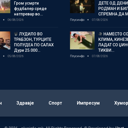
Гром усмрти
ДЕТЕ ОД ДЕНИ
фудбалер среде
РОДМАН И БИ
натпревар во…
СПРЕМНА ДА 
о
06/08/2026
Плусинфо
07/08/2026
ЛУДИЛО ВО
НАМЕСТО С
ТРАБЗОН, ТУРЦИТЕ
КЛИМА, КИНЕЗ
ПОЛУДЕА ПО САЛАХ
ЛАДАТ СО ЏИ
Дури 25.000…
ТИКВИ…
о
05/08/2026
Плусинфо
07/08/2026
н
Здравје
Спорт
Импресум
Хумо