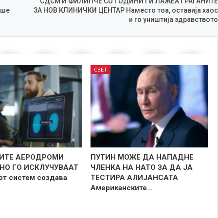
СДСМ И ФИЛИПЧЕ СО ГОДИНИ ГИ ЛАЖЕА ГРАЃАНИТЕ
аше
ЗА НОВ КЛИНИЧКИ ЦЕНТАР Наместо тоа, оставија хаос
и го уништија здравството
СВЕТ
ИТЕ АЕРОДРОМИ
ПУТИН МОЖЕ ДА НАПАДНЕ
НО ГО ИСКЛУЧУВААТ
ЧЛЕНКА НА НАТО ЗА ДА ЈА
от систем создава
ТЕСТИРА АЛИЈАНСАТА
Американските…