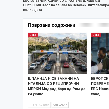
МАЛОЛЕТНИК УДРЕН СО СТАКЛЕНО ШИШЕ ОД
СОУЧЕНИК Хаос на забава во Вевчани, интервенир
полицијата
Поврзани содржини
СВЕТ
СВЕТ
ШПАНИЈА Ѝ СЕ ЗАКАНИ НА
ЕВРОПСК
ИТАЛИЈА СО РЕЦИПРОЧНИ
ПОВРЕМЕ
МЕРКИ Мадрид бара од Рим да
ЕЕС Нови
ги укине…
хаос,…
ПРЕТХОДНО
СЛЕДНО