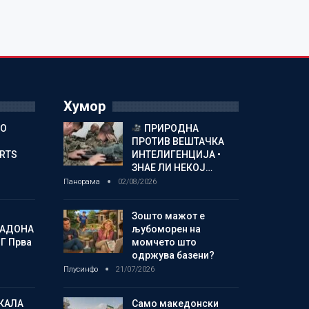
Хумор
ГО
ПРИРОДНА
ПРОТИВ ВЕШТАЧКА
ORTS
ИНТЕЛИГЕНЦИЈА •
ЗНАЕ ЛИ НЕКОЈ…
Панорама
02/08/2026
Зошто мажот е
МАДОНА
љубоморен на
Г Прва
момчето што
одржува базени?
Плусинфо
21/07/2026
КАЛА
Само македонски