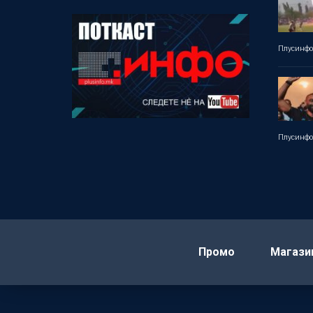
Плусинф
Плусинф
Промо
Магази