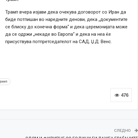
Трамп вчера изјави дека очекува договорот со Иран да
биде потпишан во наредните денови, дека „документите
се блиску до конечна форма“ и дека церемонијата може
да се одржи „некаде во Европа“ и дека на неа ќе
присуствува потпретседателот на САД, Џ.Д. Венс.
рамп
476
СЛЕДНО