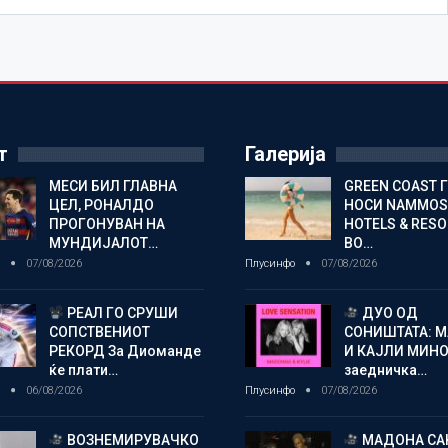
т
Галерија
МЕСИ БИЛ ГЛАВНА
GREEN COAST 
ЦЕЛ, РОНАЛДО
НОСИ NAMMOS
ПРОГОНУВАН НА
HOTELS & RES
МУНДИЈАЛОТ…
ВО…
о
07/08/2026
Плусинфо
07/08/2026
РЕАЛ ГО СРУШИ
ДУО ОД
СОПСТВЕНИОТ
СОНИШТАТА: 
РЕКОРД За Диоманде
И КАЈЛИ МИНО
ќе плати…
заедничка…
о
06/08/2026
Плусинфо
07/08/2026
ВОЗНЕМИРУВАЧКО
МАДОНА СА