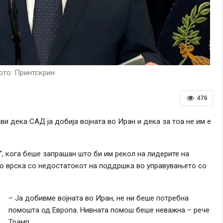
то: Принтскрин
476
и дека САД ја добија војната во Иран и дека за тоа не им е
s“, кога беше запрашан што би им рекол на лидерите на
, во врска со недостатокот на поддршка во управувањето со
– Ја добивме војната во Иран, не ни беше потребна
помошта од Европа. Нивната помош беше неважна – рече
Трамп.