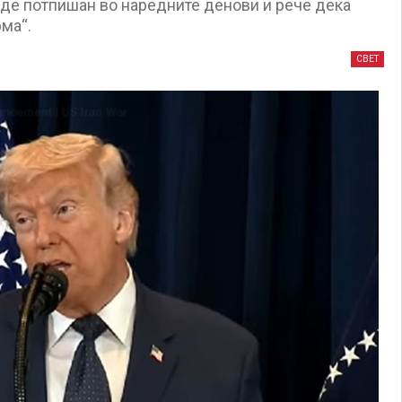
иде потпишан во наредните денови и рече дека
ма“.
СВЕТ