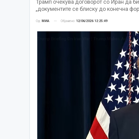
Трамп очекува договорот со Иран да б
„документите се блиску до конечна фор
Објавено
12/06/2026 12:25:49
Од
МИА