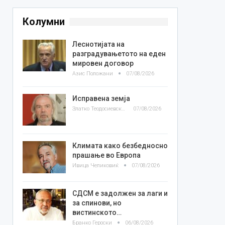
Колумни
Леснотијата на
разградувањетото на еден
мировен договор
Азис Положани
07/08/2026
Исправена земја
Златко Теодосиевски
07/08/2026
Климата како безбедносно
прашање во Европа
Ивица Челиковиќ
07/08/2026
СДСМ е задолжен за лаги и
за спинови, но
вистинското…
Бранко Героски
06/08/2026