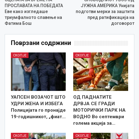
ПРОСЛАВАТА НА ПОБЕДАТА
ЈУЖНА АМЕРИКА Унијата
Еве како изгледаше
подготви мерки за заштита
триумфалното славење на
пред ратификација на
Фатима Бош
договорот
Поврзани содржини
СКОПЈЕ
СКОПЈЕ
УАПСЕН ВОЗАЧОТ ШТО
ОД ПАДНАТИТЕ
УДРИ ЖЕНА И ИЗБЕГА
ДРВЈА СЕ ГРАДИ
Полицијата го пронајде
МОТОРИЧКИ ПАРК НА
19-годишникот, „фиат…
ВОДНО Во септември
голема акција за…
СКОПЈЕ
СКОПЈЕ