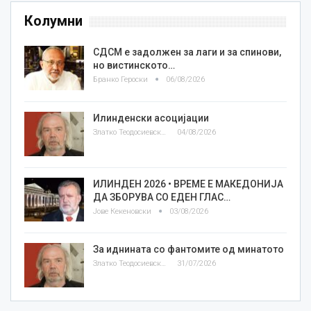
Колумни
СДСМ е задолжен за лаги и за спинови,
но вистинското…
Бранко Героски
06/08/2026
Илинденски асоцијации
Златко Теодосиевски
04/08/2026
ИЛИНДЕН 2026 • ВРЕМЕ Е МАКЕДОНИЈА
ДА ЗБОРУВА СО ЕДЕН ГЛАС…
Јове Кекеновски
03/08/2026
За иднината со фантомите од минатото
Златко Теодосиевски
31/07/2026