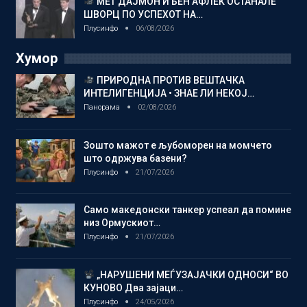
МЕТ ДАЈМОН И БЕН АФЛЕК ОСТАНАЛЕ
ШВОРЦ ПО УСПЕХОТ НА…
Плусинфо
06/08/2026
Хумор
ПРИРОДНА ПРОТИВ ВЕШТАЧКА
ИНТЕЛИГЕНЦИЈА • ЗНАЕ ЛИ НЕКОЈ…
Панорама
02/08/2026
Зошто мажот е љубоморен на момчето
што одржува базени?
Плусинфо
21/07/2026
Само македонски танкер успеал да помине
низ Ормускиот…
Плусинфо
21/07/2026
„НАРУШЕНИ МЕЃУЗАЈАЧКИ ОДНОСИ“ ВО
КУНОВО Два зајаци…
Плусинфо
24/05/2026