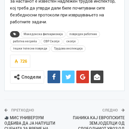
за настанот е известен надлежен трудов инспектор,
кој треба да утврди дали биле почитувани сите
безбедносни протоколи при извршувањето на
работните задачи.
Македонска филхармонија
повреден работник
работна несреќа
СВР Скопје
скопје
тешки телесни повреди
Трудова инспекција
726
Сподели
ПРЕТХОДНО
СЛЕДНО
МИС УНИВЕРЗУМ
ПАНИКА КАЈ ЕВРОПСКИТЕ
ОДБИВА ДА ЈА НАПУШТИ
ЗЕМЈОДЕЛЦИ ОД
СЦЕНАТА ЗА ВРЕМЕ НА
СЛОБОДНИОТ УВОЗ ОД