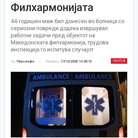
Филхармонијата
44-годишен маж бил донесен во болница со
сериозни повреди додека извршувал
работни задачи пред објектот на
Македонската филхармонија, трудова
инспекција го испитува случајот
СКОПЈЕ
Објавено
17/12/2025 13:40:15
Од
Плусинфо