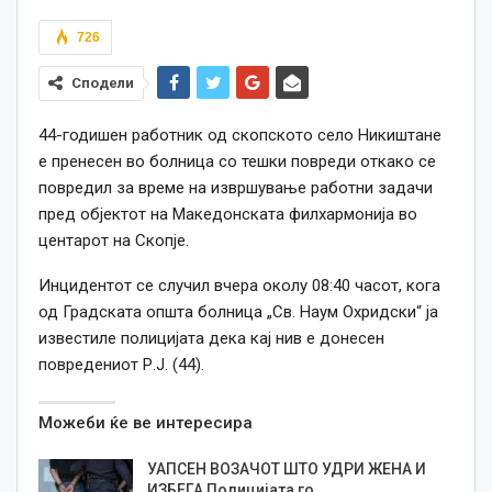
726
Сподели
44-годишен работник од скопското село Никиштане
е пренесен во болница со тешки повреди откако се
повредил за време на извршување работни задачи
пред објектот на Македонската филхармонија во
центарот на Скопје.
Инцидентот се случил вчера околу 08:40 часот, кога
од Градската општа болница „Св. Наум Охридски“ ја
известиле полицијата дека кај нив е донесен
повредениот Р.Ј. (44).
Можеби ќе ве интересира
УАПСЕН ВОЗАЧОТ ШТО УДРИ ЖЕНА И
ИЗБЕГА Полицијата го…