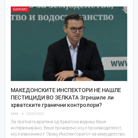
БИЗНИС
МАКЕДОНСКИТЕ ИНСПЕКТОРИ НЕ НАШЛЕ
ПЕСТИЦИДИ ВО ЗЕЛКАТА Згрешиле ли
хрватските гранични контролори?
МИА
23/01/2025
За пратката вратена од Хрватска веднаш беше
интервенирано, беше проверено кој е производителот,
кој е извозникот. Преку Инспекторатот за земјоделство