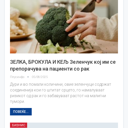
ЗЕЛКА, БРОКУЛА И КЕЉ Зеленчук кој им се
препорачува на пациенти со рак
Плусинфо
05/08/2025
Дури и во помали количини, овие зеленчуци содржат
соединенија кои го штитат срцето, го намалуваат
ризикот од рак и го забавуваат растот на малигни
тумори.
ПОВЕЌЕ...
БИЗНИС