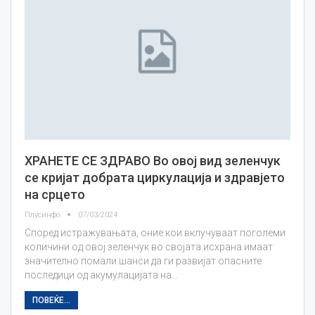
ХРАНЕТЕ СЕ ЗДРАВО Во овој вид зеленчук
се кријат добрата циркулација и здравјето
на срцето
Плусинфо
07/03/2024
Според истражувањата, оние кои вклучуваат поголеми
количини од овој зеленчук во својата исхрана имаат
значително помали шанси да ги развијат опасните
последици од акумулацијата на…
ПОВЕЌЕ...