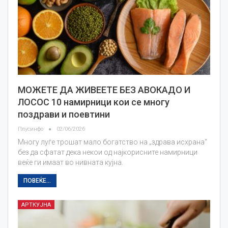
МОЖЕТЕ ДА ЖИВЕЕТЕ БЕЗ АВОКАДО И
ЛОСОС 10 намирници кои се многу
поздрави и поевтини
Плусинфо
02/06/2026
Многу луѓе трошат мало богатство на „здрава исхрана“
без да сфатат дека некои од најкорисните намирници
веќе ги имаат во нивната кујна.
ПОВЕЌЕ...
АРТКУЈНА