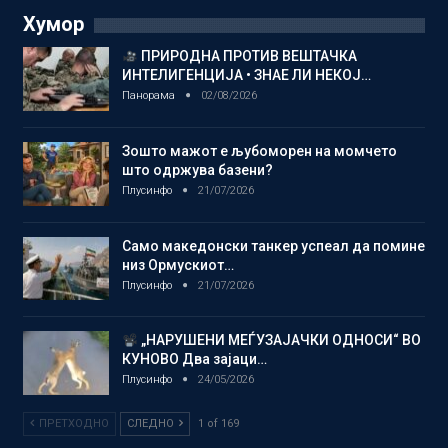
Хумор
ПРИРОДНА ПРОТИВ ВЕШТАЧКА
ИНТЕЛИГЕНЦИЈА • ЗНАЕ ЛИ НЕКОЈ…
Панорама
02/08/2026
Зошто мажот е љубоморен на момчето
што одржува базени?
Плусинфо
21/07/2026
Само македонски танкер успеал да помине
низ Ормускиот…
Плусинфо
21/07/2026
„НАРУШЕНИ МЕЃУЗАЈАЧКИ ОДНОСИ“ ВО
КУНОВО Два зајаци…
Плусинфо
24/05/2026
ПРЕТХОДНО
СЛЕДНО
1 of 169