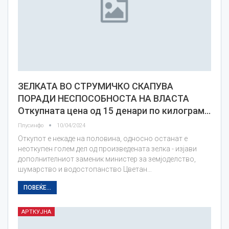
ЗЕЛКАТА ВО СТРУМИЧКО СКАПУВА
ПОРАДИ НЕСПОСОБНОСТА НА ВЛАСТА
Откупната цена од 15 денари по килограм…
Плусинфо
10/04/2024
Откупот е некаде на половина, односно останат е
неоткупен голем дел од произведената зелка - изјави
дополнителниот заменик министер за земјоделство,
шумарство и водостопанство Цветан…
ПОВЕЌЕ...
АРТКУЈНА