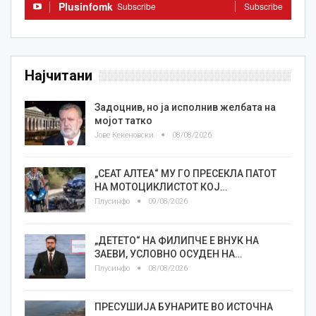
Plusinfomk
Subscribe
Subscribe
Најчитани
Задоцнив, но ја исполнив желбата на
мојот татко
Јове Кекеновски
08/08/2026
„СЕАТ АЛТЕА“ МУ ГО ПРЕСЕКЛА ПАТОТ
НА МОТОЦИКЛИСТОТ КОЈ…
Плусинфо
09/08/2026
„ДЕТЕТО“ НА ФИЛИПЧЕ Е ВНУК НА
ЗАЕВИ, УСЛОВНО ОСУДЕН НА…
Плусинфо
08/08/2026
ПРЕСУШИЈА БУНАРИТЕ ВО ИСТОЧНА