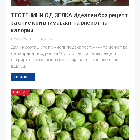
ТЕСТЕНИНИ ОД ЗЕЛКА Идеален брз рецепт
за оние кои внимаваат на внесот на
калории
Плусинфо
18/07/2024
Дали некогаш сте помислиле дека тестенините можат да
се направат и од зелка? Со овој едноставен рецепт
откријте сосема нова димензија на вашите омилени
јадења.
ПОВЕЌЕ...
БИЗНИС