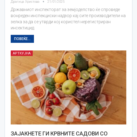
Драгица Христова
21/01/2025
Државниот инспекторат за земјоделство ќе спроведе
вонреден инспекциски надзор кај сите производители на
зелка за да се утврди кој користел нерегистриран
инсектицид.
ПОВЕЌЕ...
АРТКУЈНА
ЗАЈАКНЕТЕ ГИ КРВНИТЕ САДОВИ СО