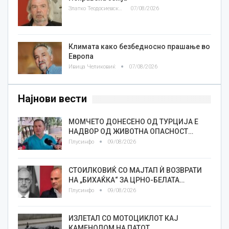
Златко Теодосиевски
07/08/2026
Климата како безбедносно прашање во
Европа
Ивица Челиковиќ
07/08/2026
Најнови вести
МОМЧЕТО ДОНЕСЕНО ОД ТУРЦИЈА Е
НАДВОР ОД ЖИВОТНА ОПАСНОСТ…
Плусинфо
09/08/2026
СТОИЛКОВИЌ СО МАЈТАП Ѝ ВОЗВРАТИ
НА „БИХАЌКА“ ЗА ЦРНО-БЕЛАТА…
Плусинфо
09/08/2026
ИЗЛЕТАЛ СО МОТОЦИКЛОТ КАЈ
КАМЕНОЛОМ НА ПАТОТ…