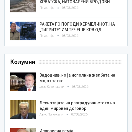
ХРВАТСКА, НАТОВАРЕНИ БРОДОВИ…
Плусинфо
08/08/2026
РАКЕТА ГО ПОГОДИ ХЕРМЕЛИНОТ, НА
„ТИГРИТЕ“ ИМ ТЕЧЕШЕ КРВ ОД…
Плусинфо
08/08/2026
Колумни
Задоцнив, но ја исполнив желбата на
мојот татко
Јове Кекеновски
08/08/2026
Леснотијата на разградувањетото на
еден мировен договор
Азис Положани
07/08/2026
Исправена земја