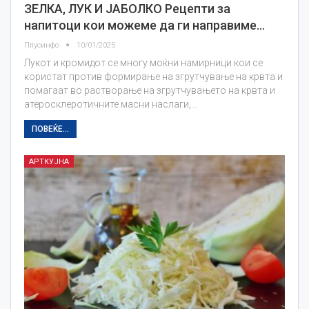
ЗЕЛКА, ЛУК И ЈАБОЛКО Рецепти за
напитоци кои можеме да ги направиме…
Плусинфо
10/01/2025
Лукот и кромидот се многу моќни намирници кои се
користат против формирање на згрутчување на крвта и
помагаат во растворање на згрутчувањето на крвта и
атеросклеротичните масни наслаги,…
ПОВЕЌЕ...
АРТКУЈНА