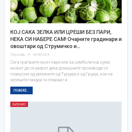
КОЈ САКА ЗЕЛКА ИЛИ ЦРЕШИ БЕЗ ПАРИ,
НЕКА СИ НАБЕРЕ САМ! Очајните градинари и
овоштари од Струмичко и…
Плусинфо
04/06/2024
Сега граѓаните за ич пари или за симболична сума
можат да се уверат дека домашните производи се
повкусни од увезените од Турција и од Грција, кои на
зелените пазари ги плаќаат и…
ПОВЕЌЕ...
БИЗНИС