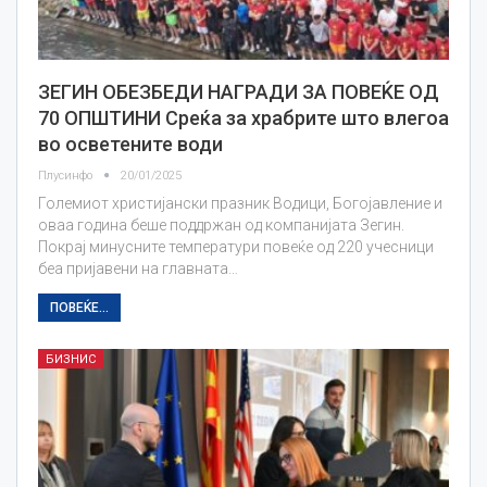
ЗЕГИН ОБЕЗБЕДИ НАГРАДИ ЗА ПОВЕЌЕ ОД
70 ОПШТИНИ Среќа за храбрите што влегоа
во осветените води
Плусинфо
20/01/2025
Големиот христијански празник Водици, Богојавление и
оваа година беше поддржан од компанијата Зегин.
Покрај минусните температури повеќе од 220 учесници
беа пријавени на главната…
ПОВЕЌЕ...
БИЗНИС