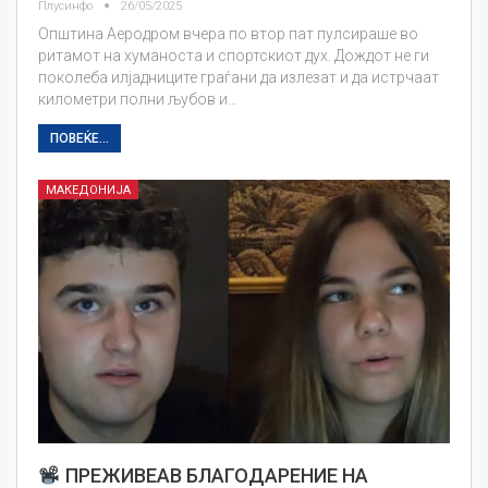
Плусинфо
26/05/2025
Општина Аеродром вчера по втор пат пулсираше во
ритамот на хуманоста и спортскиот дух. Дождот не ги
поколеба илјадниците граѓани да излезат и да истрчаат
километри полни љубов и…
ПОВЕЌЕ...
МАКЕДОНИЈА
ПРЕЖИВЕАВ БЛАГОДАРЕНИЕ НА