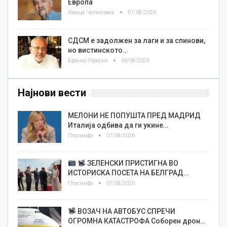
Европа
Ивица Челиковиќ
07/08/2026
СДСМ е задолжен за лаги и за спинови,
но вистинското…
Бранко Героски
06/08/2026
Најнови вести
МЕЛОНИ НЕ ПОПУШТА ПРЕД МАДРИД
Италија одбива да ги укине…
Плусинфо
07/08/2026
ЗЕЛЕНСКИ ПРИСТИГНА ВО
ИСТОРИСКА ПОСЕТА НА БЕЛГРАД…
Плусинфо
07/08/2026
ВОЗАЧ НА АВТОБУС СПРЕЧИ
ОГРОМНА КАТАСТРОФА Соборен дрон…