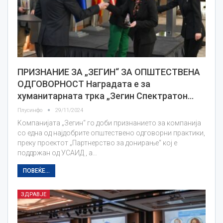
ПРИЗНАНИЕ ЗА „ЗЕГИН“ ЗА ОПШТЕСТВЕНА
ОДГОВОРНОСТ Наградата е за
хуманитарната трка „Зегин Спектратон…
Плусинфо
29/11/2024
Kомпанијата „Зегин“ го доби признанието за компанија
со една од најдобрите општествено одговорни практики,
преку проектот „Партнерство за донирање“ кој е
поддржан од УСАИД , а…
ПОВЕЌЕ...
ЗДРАВЈЕ