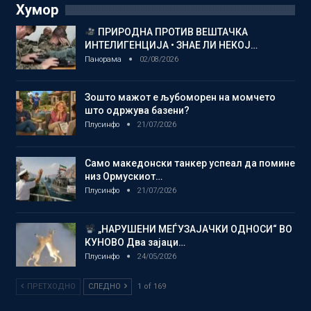
Хумор
ПРИРОДНА ПРОТИВ ВЕШТАЧКА
ИНТЕЛИГЕНЦИЈА • ЗНАЕ ЛИ НЕКОЈ…
Панорама
02/08/2026
Зошто мажот е љубоморен на момчето
што одржува базени?
Плусинфо
21/07/2026
Само македонски танкер успеал да помине
низ Ормускиот…
Плусинфо
21/07/2026
„НАРУШЕНИ МЕЃУЗАЈАЧКИ ОДНОСИ“ ВО
КУНОВО Два зајаци…
Плусинфо
24/05/2026
ПРЕТХОДНО
СЛЕДНО
1 of 169