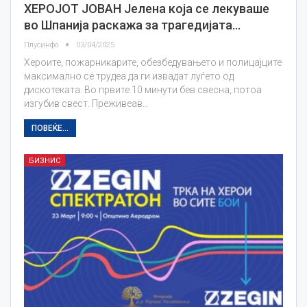
ХЕРОЈОТ ЈОВАН Јелена која се лекуваше
во Шпанија раскажа за трагедијата…
Плусинфо
03/04/2025
Хероите, пожарникарите, обезбедувањето и полицајците
максимално се трудеа да ги извадат луѓето од
дискотеката. Во првите 10 минути бев свесна, потоа
изгубив свест. Преживеав…
ПОВЕЌЕ...
БИЗНИС