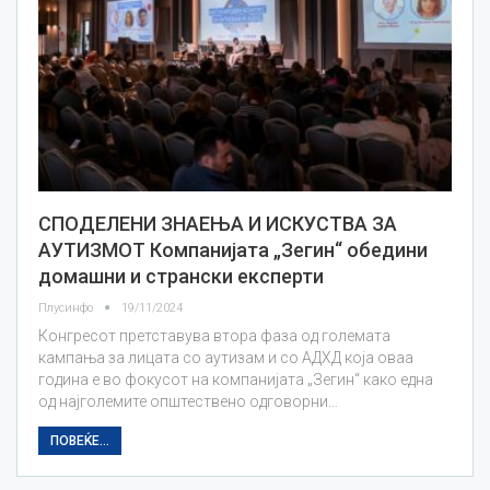
СПОДЕЛЕНИ ЗНАЕЊА И ИСКУСТВА ЗА
АУТИЗМОТ Компанијата „Зегин“ обедини
домашни и странски експерти
Плусинфо
19/11/2024
Конгресот претставува втора фаза од големата
кампања за лицата со аутизам и со АДХД која оваа
година е во фокусот на компанијата „Зегин“ како една
од најголемите општествено одговорни…
ПОВЕЌЕ...