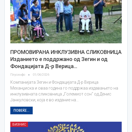
ПРОМОВИРАНА ИНКЛУЗИВНА СЛИКОВНИЦА
Изданието е поддржано од Зегин и од
Фондацијата Д-р Верица…
Плусинфо
01/06/2026
Компанијата Зегин и Фондацијата Д-р Верица
Механџиска и оваа година го поддржаа издавањето на
инклузивната сликовница „Големиот сон“ од Денис
Јанкуловски, која е во издание на…
ПОВЕЌЕ...
БИЗНИС