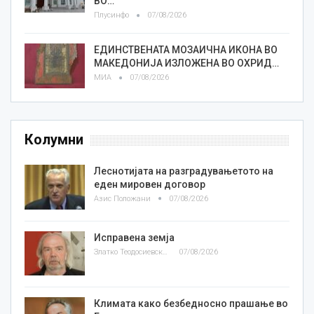
ВО…
Плусинфо
07/08/2026
ЕДИНСТВЕНАТА МОЗАИЧНА ИКОНА ВО
МАКЕДОНИЈА ИЗЛОЖЕНА ВО ОХРИД…
МИА
07/08/2026
Колумни
Леснотијата на разградувањетото на
еден мировен договор
Азис Положани
07/08/2026
Исправена земја
Златко Теодосиевски
07/08/2026
Климата како безбедносно прашање во