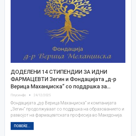
ДОДЕЛЕНИ 14 СТИПЕНДИИ ЗА ИДНИ
ФАРМАЦЕВТИ Зегин и Фондацијата „д-р
Верица Маханџиска“ со поддршка за…
Плусинфо
24/12/2025
Фондацијата „д-р Верица Маханџиска“ и компанијата
„Зегин“ продолжуваат со поддршка на образованието и
развојот на фармацевтската професија во Македонија.
ПОВЕЌЕ...