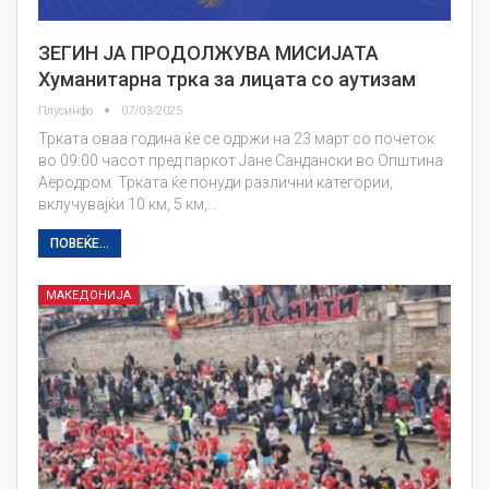
ЗЕГИН ЈА ПРОДОЛЖУВА МИСИЈАТА
Хуманитарна трка за лицата со аутизам
Плусинфо
07/03/2025
Трката оваа година ќе се одржи на 23 март со почеток
во 09:00 часот пред паркот Јане Сандански во Општина
Аеродром. Трката ќе понуди различни категории,
вклучувајќи 10 км, 5 км,…
ПОВЕЌЕ...
МАКЕДОНИЈА