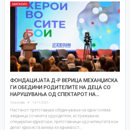
МАГАЗИН
ФОНДАЦИЈАТА Д-Р ВЕРИЦА МЕХАНЏИСКА
ГИ ОБЕДИНИ РОДИТЕЛИТЕ НА ДЕЦА СО
НАРУШУВАЊА ОД СПЕКТАРОТ НА…
Плусинфо
14/11/2025
Настанот претставува обединување на една голема
заедница сочинета од родители, истражувачи,
специјални едукатори, претставници од училиштата кои
делат една иста визија за еднаквост,…