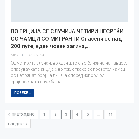
ВО ГРЦИЈА СЕ СЛУЧИЈА ЧЕТИРИ НЕСРЕЌИ
СО ЧАМЦИ СО МИГРАНТИ Спасени се над
200 луѓе, еден човек загина,…
МИА
14/12/2024
Од четирите случаи, во еден што е во близина на Гавдос,
спасувачката акција е во тек, откако се превртел чамец
со непознат број на лица, а според извори од
крајбрежната служба на…
ПОВЕЌЕ...
ПРЕТХОДНО
1
2
3
4
5
…
11
СЛЕДНО