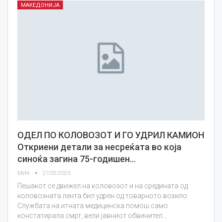
МАКЕДОНИЈА
ОДЕЛ ПО КОЛОВОЗОТ И ГО УДРИЛ КАМИОН
Откриени детали за несреќата во која
синоќа загина 75-годишен…
МИА
27/02/2025
Пешакот се движел на коловозот и на средината од
коловозната лента бил удрен од товарното возило.
Службата на итната медицинска помош само
констатирала смрт, вели јавниот обвинител…