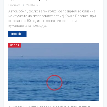
Плусинфо
24/01/2025
Автомобил „фолксваген голф“ се превртел во близина
на клучката на експресниот пат кај Крива Паланка, при
што загина 80-годишен сопатник, соопшти
кумановската полиција.
ПОВЕЌЕ...
ИЗБОР