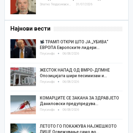
Златко Теодосиевски
31/07/2026
Најнови вести
ТРАМП ОТКРИ ШТО ЈА „УБИВА“
ЕВРОПА Европските лидери…
Плусинфо
06/08/2026
ЖЕСТОК НАПАД ОД ВМРО-ДПМНЕ
Опозицијата шири песимизам и…
Плусинфо
06/08/2026
КОМАРЦИТЕ СЕ ЗАКАНА ЗА ЗДРАВЈЕТО
Даниловски предупредува…
Плусинфо
06/08/2026
ЛЕТОТО ГО ПОКАЖУВА НАЈЖЕШКОТО
ЛИЦE Освежување само во…