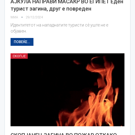
АЈКУЛА НАПРАВИ МАСАКР ВО ЕГИПЕТ Еден
турист загина, друг е повреден
МИА
29/12/2024
Идентитетот на нападнатите туристи сѐ уште не е
објавен.
ПОВЕЌЕ...
СКОПЈЕ