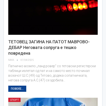
ТЕТОВЕЦ ЗАГИНА НА ПАТОТ МАВРОВО-
ДЕБАР Неговата сопруга е тешко
повредена
МИА
07/04/2025
Патничко возило „ланд ровер" со тетовски регистерски
таблици излетал од пат и на самото место починал
возачот Ш.С.(49) од Тетово, додека сопатничката,
негова сопруга А.С.(47) се здобила…
ПОВЕЌЕ...
СПОРТ