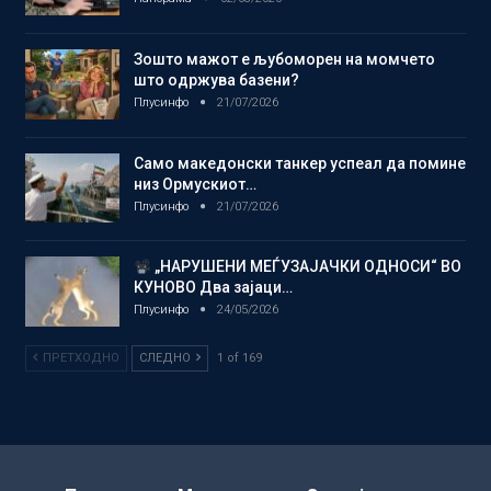
Зошто мажот е љубоморен на момчето
што одржува базени?
Плусинфо
21/07/2026
Само македонски танкер успеал да помине
низ Ормускиот…
Плусинфо
21/07/2026
„НАРУШЕНИ МЕЃУЗАЈАЧКИ ОДНОСИ“ ВО
КУНОВО Два зајаци…
Плусинфо
24/05/2026
ПРЕТХОДНО
СЛЕДНО
1 of 169