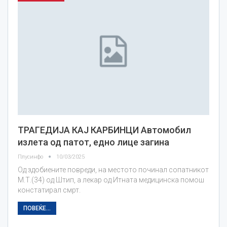
ТРАГЕДИЈА КАЈ КАРБИНЦИ Автомобил
излета од патот, едно лице загина
Плусинфо
10/03/2025
Од здобиените повреди, на местото починал сопатникот
М.Т.(34) од Штип, а лекар од Итната медицинска помош
констатирал смрт.
ПОВЕЌЕ...