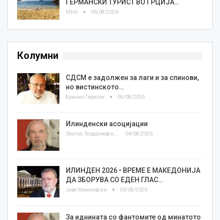
ГЕРМАНСКИ ТУРИСТ ВО ГРЦИЈА…
МИА
06/08/2026
Колумни
СДСМ е задолжен за лаги и за спинови,
но вистинското…
Бранко Героски
06/08/2026
Илинденски асоцијации
Златко Теодосиевски
04/08/2026
ИЛИНДЕН 2026 • ВРЕМЕ Е МАКЕДОНИЈА
ДА ЗБОРУВА СО ЕДЕН ГЛАС…
Јове Кекеновски
03/08/2026
За иднината со фантомите од минатото