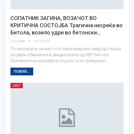
СОПАТНИК ЗАГИНА, ВОЗАЧОТ ВО
КРИТИЧНА СОСТОЈБА Трагична несреќа во
Битола, возило удри во бетонски…
Плусинфо
16/12/2024
По несреќата, на местото беше извршен увид од страна
на јавен обвинител и увидна екипа од СВР Битола.
Причините за несреќата се уште се истражуваат.
ПОВЕЌЕ...
СВЕТ