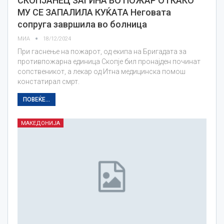
СКОПЈАНЕЦ ЗАГИНА ВО ПОЖАР ОТКАКО
МУ СЕ ЗАПАЛИЛА КУЌАТА Неговата
сопруга завршила во болница
МИА
18/12/2024
При гаснење на пожарот, од екипа на Бригадата за
противпожарна единица Скопје бил пронајден починат
сопственикот, а лекар од Итна медицинска помош
констатирал смрт.
ПОВЕЌЕ...
МАКЕДОНИЈА