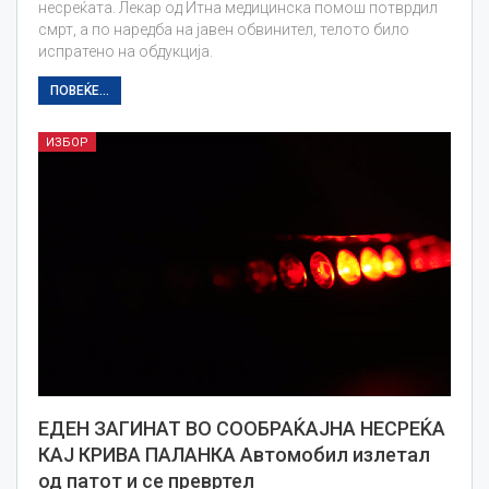
несреќата. Лекар од Итна медицинска помош потврдил
смрт, а по наредба на јавен обвинител, телото било
испратено на обдукција.
ПОВЕЌЕ...
ИЗБОР
ЕДЕН ЗАГИНАТ ВО СООБРАЌАЈНА НЕСРЕЌА
КАЈ КРИВА ПАЛАНКА Автомобил излетал
од патот и се превртел