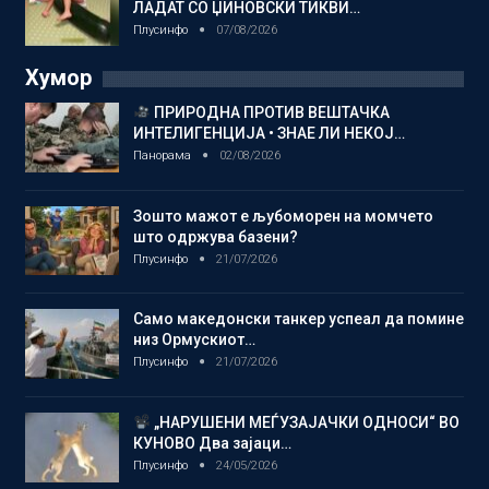
ЛАДАТ СО ЏИНОВСКИ ТИКВИ…
Плусинфо
07/08/2026
Хумор
ПРИРОДНА ПРОТИВ ВЕШТАЧКА
ИНТЕЛИГЕНЦИЈА • ЗНАЕ ЛИ НЕКОЈ…
Панорама
02/08/2026
Зошто мажот е љубоморен на момчето
што одржува базени?
Плусинфо
21/07/2026
Само македонски танкер успеал да помине
низ Ормускиот…
Плусинфо
21/07/2026
„НАРУШЕНИ МЕЃУЗАЈАЧКИ ОДНОСИ“ ВО
КУНОВО Два зајаци…
Плусинфо
24/05/2026