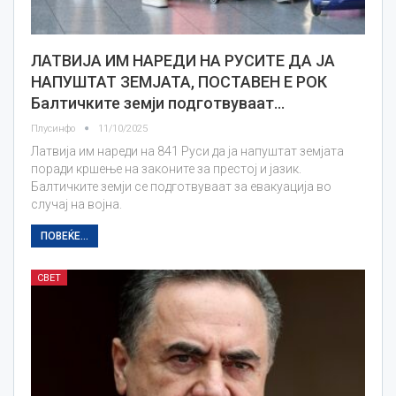
ЛАТВИЈА ИМ НАРЕДИ НА РУСИТЕ ДА ЈА
НАПУШТАТ ЗЕМЈАТА, ПОСТАВЕН Е РОК
Балтичките земји подготвуваат…
Плусинфо
11/10/2025
Латвија им нареди на 841 Руси да ја напуштат земјата
поради кршење на законите за престој и јазик.
Балтичките земји се подготвуваат за евакуација во
случај на војна.
ПОВЕЌЕ...
СВЕТ