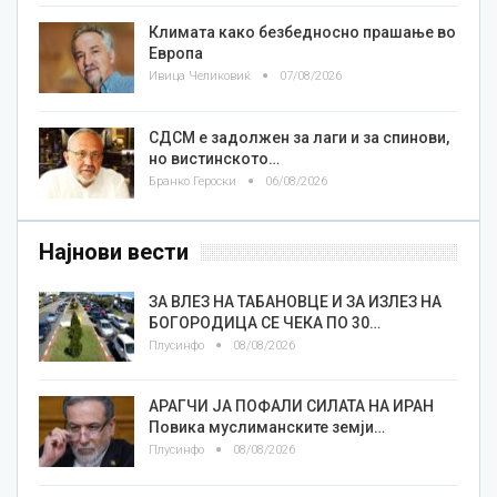
Климата како безбедносно прашање во
Европа
Ивица Челиковиќ
07/08/2026
СДСМ е задолжен за лаги и за спинови,
но вистинското…
Бранко Героски
06/08/2026
Најнови вести
ЗА ВЛЕЗ НА ТАБАНОВЦЕ И ЗА ИЗЛЕЗ НА
БОГОРОДИЦА СЕ ЧЕКА ПО 30…
Плусинфо
08/08/2026
АРАГЧИ ЈА ПОФАЛИ СИЛАТА НА ИРАН
Повика муслиманските земји…
Плусинфо
08/08/2026