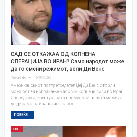
САД СЕ ОТКАЖАА ОД КОПНЕНА
ОПЕРАЦИЈА ВО ИРАН? Само народот може
да го смени режимот, вели Ди Венс
Плусинфо
16/07/2026
Американскиот потпретседател Џеј Ди Венс отфрли
можност за испраќање масовни копнени сили во Иран.
Според него, евентуалната промена на власта може да
дојде само од иранскиот народ.
ПОВЕЌЕ...
СВЕТ