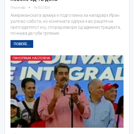
Плусинфо
19/02/2026
Американската армија е подготвена за напад врз Иран
уште во сабота, но конечната одлука е во рацете на
претседателот кој, според извори од администрацијата,
почнува да губи трпение…
ПОВЕЌЕ...
ПАНОРАМА НАСЛОВНА