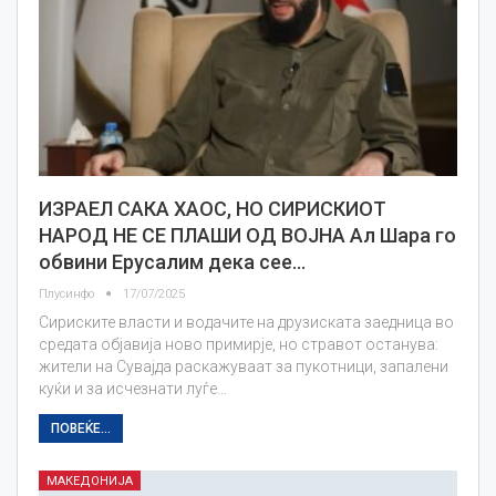
ИЗРАЕЛ САКА ХАОС, НО СИРИСКИОТ
НАРОД НЕ СЕ ПЛАШИ ОД ВОЈНА Ал Шара го
обвини Ерусалим дека сее…
Плусинфо
17/07/2025
Сириските власти и водачите на друзиската заедница во
средата објавија ново примирје, но стравот останува:
жители на Сувајда раскажуваат за пукотници, запалени
куќи и за исчезнати луѓе…
ПОВЕЌЕ...
МАКЕДОНИЈА