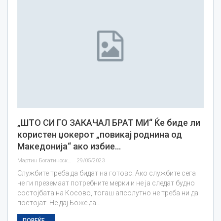
„ШТО СИ ГО ЗАКАЧАЛ БРАТ МИ“ Ќе биде ли
користен џокерот „повикај роднина од
Македонија“ ако избие…
Мартин Богатиноски
29/05/2023
Службите треба да бидат на готовс. Ако службите сега
не ги преземаат потребните мерки и не ја следат будно
состојбата на Косово, тогаш апсолутно не треба ни да
постојат. Не дај Боже да…
ПОВЕЌЕ...