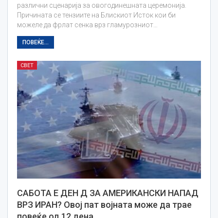
различни сценарија за овогодинешната церемонија.
Причината се тензиите на Блискиот Исток кои би
можеле да фрлат сенка врз гламурозниот…
ПОВЕЌЕ...
СВЕТ
САБОТА Е ДЕН Д ЗА АМЕРИКАНСКИ НАПАД
ВРЗ ИРАН? Овој пат војната може да трае
повеќе од 12 дена