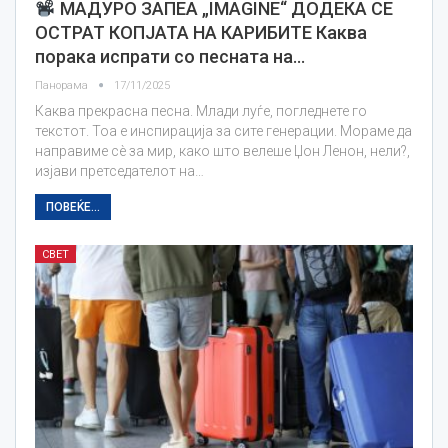
МАДУРО ЗАПЕА „IMAGINE“ ДОДЕКА СЕ
ОСТРАТ КОПЈАТА НА КАРИБИТЕ Каква
порака испрати со песната на…
Панорама
17/11/2025
Каква прекрасна песна. Млади луѓе, погледнете го
текстот. Тоа е инспирација за сите генерации. Мораме да
направиме сè за мир, како што велеше Џон Ленон, нели?,
изјави претседателот на…
ПОВЕЌЕ...
СВЕТ