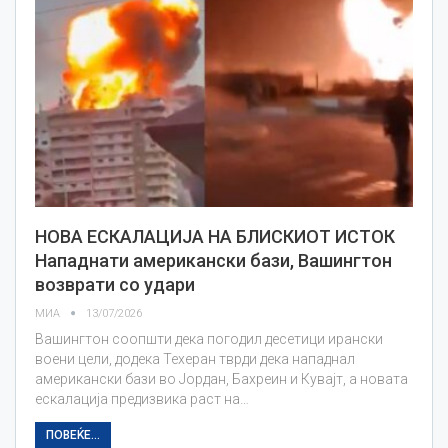
НОВА ЕСКАЛАЦИЈА НА БЛИСКИОТ ИСТОК
Нападнати американски бази, Вашингтон
возврати со удари
МИА
13/07/2026
Вашингтон соопшти дека погодил десетици ирански
воени цели, додека Техеран тврди дека нападнал
американски бази во Јордан, Бахреин и Кувајт, а новата
ескалација предизвика раст на…
ПОВЕЌЕ...