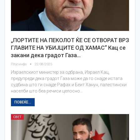
„ПОРТИТЕ НА ПЕКОЛОТ ЌЕ СЕ ОТВОРАТ ВРЗ
ГЛАВИТЕ НА УБИЈЦИТЕ ОД ХАМАС“ Кац се
закани дека градот Газа…
Плусинфо
22/08/2025
Израелскиот министер за одбрана, Израел Кац,
предупреди дека градот Газа може да го снајде истата
судбина што ги снајде Рафах и Беит Ханун, палестински
населби што беа речиси целосно…
ПОВЕЌЕ...
СВЕТ