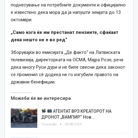
поднесување на потребните документи и официјално
е известено дека мора да ја напушти земјата до 13
октомври.
„Само кога ќе им престанат пензиите, сфаќаат
дека нешто не е во ред“
Зборувајќи во емисијата „Де факто“ на Латвиската
телевизија, директорката на OCMA, Мајра Розе, рече
дека многу Руси дури и не биле свесни дека законот
се променил сè додека не го изгубиле правото на
државни бенефиции.
Можеби ќе ве интересира
АТЕНТАТ ВРЗ КРЕАТОРОТ НА
ДРОНОТ „ВАМПИР“ Нов…
Плусинфо
06/08/2026