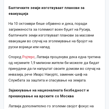
Балтичките земји изготвуваат планови за
евакуација
На 10 октомври беше објавено и дека, поради
загриженоста за големиот воен буџет на Русија,
балтичките земји изготвуваат планови за масовни
евакуации во случај на зголемување на бројот на
руски војници или напад.
Според
Ројтерс
, Латвија проценува дека една третина
од нејзините 1,9 милиони жители би можеле да бидат
принудени да ги напуштат своите домови во случај на
инвазија, рече Иварс Накуртс, заменик-шеф на
Службата за заштита и спасување на земјата.
Зајакнување на националната безбедност и
прекинување на врските со Москва
Латвија дополнително го зголеми својот фокус на