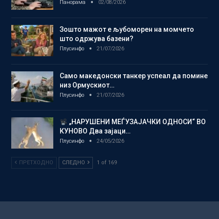
Панорама
02/08/2026
Зошто мажот е љубоморен на момчето
што одржува базени?
Плусинфо
21/07/2026
Само македонски танкер успеал да помине
низ Ормускиот…
Плусинфо
21/07/2026
„НАРУШЕНИ МЕЃУЗАЈАЧКИ ОДНОСИ“ ВО
КУНОВО Два зајаци…
Плусинфо
24/05/2026
ПРЕТХОДНО
СЛЕДНО
1 of 169