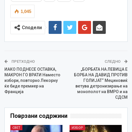
1,045
Сподели
ПРЕТХОДНО
СЛЕДНО
ИАКО ПОДНЕСЕ ОСТАВКА,
„БОРБАТА НА ЛЕВИЦА Е
МАКРОН ГО ВРАТИ Наместо
БОРБА НА ДАВИД ПРОТИВ
избори, повторно Лекорну
ГОЛИЈАТ“ Мециновиќ
ќе биде премиер на
ветува детронизирање на
Франција
монополот на ВМРО и на
СДСМ
Поврзани содржини
СВЕТ
ИЗБОР