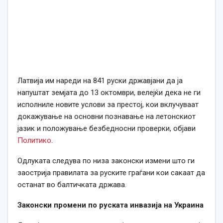
Латвија им нареди на 841 руски државјани да ја
напуштат земјата до 13 октомври, велејќи дека не ги
исполниле новите услови за престој, кои вклучуваат
докажување на основни познавање на летонскиот
јазик и положување безбедносни проверки, објави
Политико
.
Одлуката следува по низа законски измени што ги
заострија правилата за руските граѓани кои сакаат да
останат во балтичката држава.
Законски промени по руската инвазија на Украина