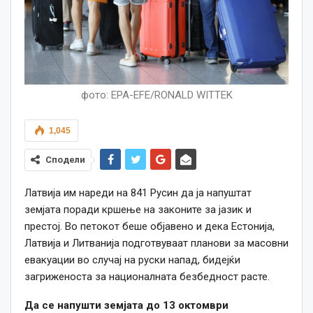
фото: EPA-EFE/RONALD WITTEK
1,045
Сподели
Латвија им нареди на 841 Русин да ја напуштат
земјата поради кршење на законите за јазик и
престој. Во петокот беше објавено и дека Естонија,
Латвија и Литванија подготвуваат планови за масовни
евакуации во случај на руски напад, бидејќи
загриженоста за националната безбедност расте.
Да се ​​напушти земјата до 13 октомври