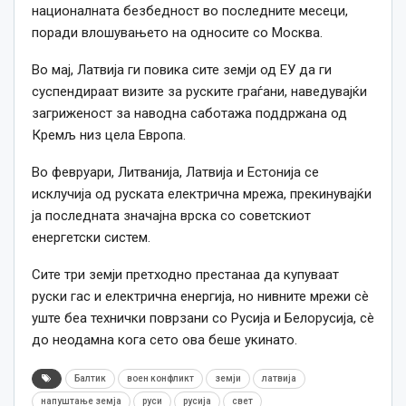
националната безбедност во последните месеци,
поради влошувањето на односите со Москва.
Во мај, Латвија ги повика сите земји од ЕУ да ги
суспендираат визите за руските граѓани, наведувајќи
загриженост за наводна саботажа поддржана од
Кремљ низ цела Европа.
Во февруари, Литванија, Латвија и Естонија се
исклучија од руската електрична мрежа, прекинувајќи
ја последната значајна врска со советскиот
енергетски систем.
Сите три земји претходно престанаа да купуваат
руски гас и електрична енергија, но нивните мрежи сè
уште беа технички поврзани со Русија и Белорусија, сè
до неодамна кога сето ова беше укинато.
Балтик
воен конфликт
земји
латвија
напуштање земја
руси
русија
свет