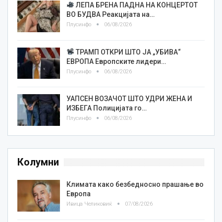
ЛЕПА БРЕНА ПАДНА НА КОНЦЕРТОТ
ВО БУДВА Реакцијата на…
Плусинфо
06/08/2026
ТРАМП ОТКРИ ШТО ЈА „УБИВА“
ЕВРОПА Европските лидери…
Плусинфо
06/08/2026
УАПСЕН ВОЗАЧОТ ШТО УДРИ ЖЕНА И
ИЗБЕГА Полицијата го…
Плусинфо
06/08/2026
Колумни
Климата како безбедносно прашање во
Европа
Ивица Челиковиќ
07/08/2026