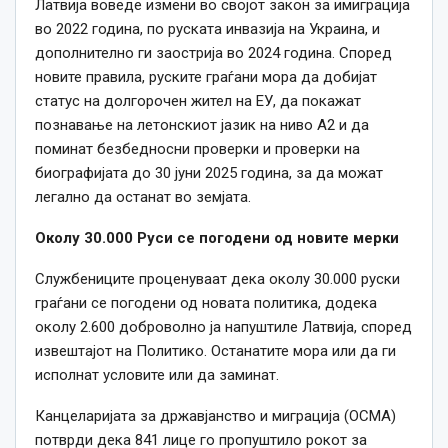
Латвија воведе измени во својот закон за имиграција
во 2022 година, по руската инвазија на Украина, и
дополнително ги заострија во 2024 година. Според
новите правила, руските граѓани мора да добијат
статус на долгорочен жител на ЕУ, да покажат
познавање на летонскиот јазик на ниво А2 и да
поминат безбедносни проверки и проверки на
биографијата до 30 јуни 2025 година, за да можат
легално да останат во земјата.
Околу 30.000 Руси се погодени од новите мерки
Службениците проценуваат дека околу 30.000 руски
граѓани се погодени од новата политика, додека
околу 2.600 доброволно ја напуштиле Латвија, според
извештајот на Политико. Останатите мора или да ги
исполнат условите или да заминат.
Канцеларијата за државјанство и миграција (OCMA)
потврди дека 841 лице го пропуштило рокот за