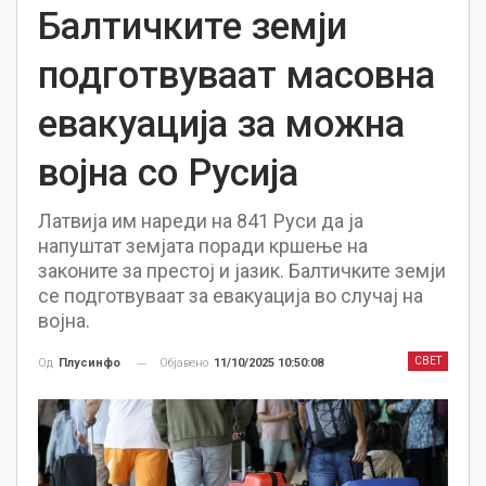
Балтичките земји
подготвуваат масовна
евакуација за можна
војна со Русија
Латвија им нареди на 841 Руси да ја
напуштат земјата поради кршење на
законите за престој и јазик. Балтичките земји
се подготвуваат за евакуација во случај на
војна.
СВЕТ
Објавено
11/10/2025 10:50:08
Од
Плусинфо