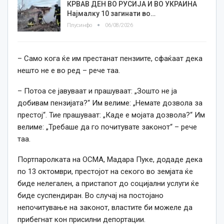
КРВАВ ДЕН ВО РУСИЈА И ВО УКРАИНА
Најмалку 10 загинати во…
Плусинфо
06/08/2026
– Само кога ќе им престанат пензиите, сфаќаат дека
нешто не е во ред – рече таа.
– Потоа се јавуваат и прашуваат: „Зошто не ја
добивам пензијата?“ Им велиме: „Немате дозвола за
престој“. Тие прашуваат: „Каде е мојата дозвола?“ Им
велиме: „Требаше да го почитувате законот“ – рече
таа.
Портпаролката на OCMA, Мадара Пуке, додаде дека
по 13 октомври, престојот на секого во земјата ќе
биде нелегален, а пристапот до социјални услуги ќе
биде суспендиран. Во случај на постојано
непочитување на законот, властите би можеле да
прибегнат кон присилни депортации.