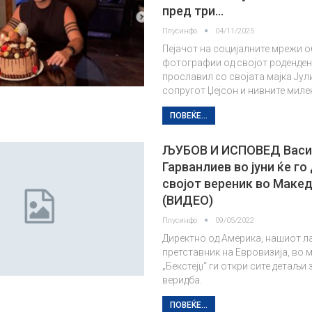
пред три…
Плусинфо
04/11/2025
Пејачот на социјалните мрежи о
фотографии од својот роденден 
прославил со својата мајка Јули
сопругот Џејсон и нивните миле
ПОВЕЌЕ...
ЉУБОВ И ИСПОВЕД Вас
Гарванлиев во јуни ќе го
својот вереник во Макед
(ВИДЕО)
Плусинфо
09/05/2022
Директно од Америка, нашиот л
претставник на Евровизија, во 
„Бекстејџ“ ги откри сите детаљи 
веридба.
ПОВЕЌЕ...