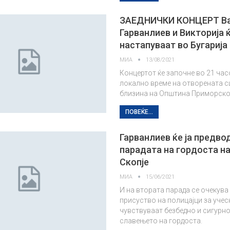
ЗАЕДНИЧКИ КОНЦЕРТ В
Гарванлиев и Викторија 
настапуваат во Бугарија
МИА
13/08/2021
Концертот ќе започне во 21 час
локално време на отворената с
близина на Општина Приморско
ПОВЕЌЕ...
Гарванлиев ќе ја предво
парадата на гордоста на 
Скопје
МИА
15/06/2021
И на втората парада се очекув
присуство на полицајци за учес
чувствуваат безбедно и сигурно
славењето на гордоста.