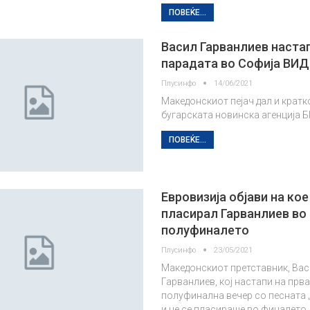
ПОВЕЌЕ...
Васил Гарванлиев наста
парадата во Софија ВИ
Плусинфо
14/06/2021
Македонскиот пејач дал и кратко
бугарската новинска агенција 
ПОВЕЌЕ...
Евровизија објави на кое
пласирал Гарванлиев во
полуфиналето
Плусинфо
23/05/2021
Македонскиот претставник, Ва
Гарванлиев, кој настапи на прв
полуфинална вечер со песната „H
и не се пласираше во финалето,