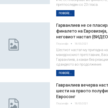
претпоследен со 23 гласа.
ПОВЕЌЕ...
Гарванлиев не се пласир
финалето на Евровизија,
неговиот настап (ВИДЕО
Плусинфо
18/05/2021
Шестиот настап му припадна на
македонскиот претставник, Вас
Гарванлиев, а какви беа реакции
од видеото во продолжение.
ПОВЕЌЕ...
Гавранлиев вечерва нас
шести на првото полуфи
Евросонг
Плусинфо
18/05/2021