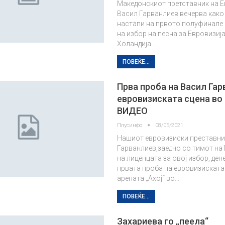
Македонскиот претставник на Е
Васил Гарванлиев вечерва како
настапи на првото полуфинале 
на избор на песна за Евровизиј
Холандија.…
ПОВЕЌЕ...
Прва проба на Васил Гар
евровизиската сцена во
ВИДЕО
Плусинфо
08/05/2021
Нашиот евровизиски преставни
Гарванлиев,заедно со тимот на
на лиценцата за овој избор, ден
првата проба на евровизиската
арената „Ахој“ во…
ПОВЕЌЕ...
Захариева го „пеела“