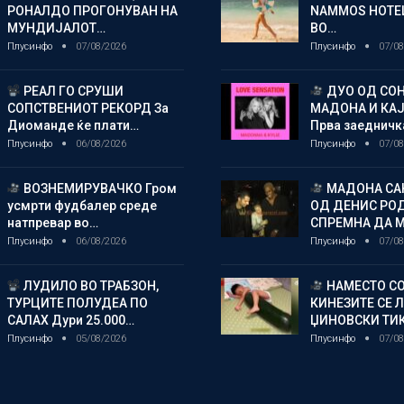
РОНАЛДО ПРОГОНУВАН НА
NAMMOS HOTEL
МУНДИЈАЛОТ…
ВО…
Плусинфо
07/08/2026
Плусинфо
07/08
РЕАЛ ГО СРУШИ
ДУО ОД СОН
СОПСТВЕНИОТ РЕКОРД За
МАДОНА И КА
Диоманде ќе плати…
Прва заедничк
Плусинфо
06/08/2026
Плусинфо
07/08
ВОЗНЕМИРУВАЧКО Гром
МАДОНА СА
усмрти фудбалер среде
ОД ДЕНИС РО
натпревар во…
СПРЕМНА ДА 
Плусинфо
06/08/2026
Плусинфо
07/08
ЛУДИЛО ВО ТРАБЗОН,
НАМЕСТО СО
ТУРЦИТЕ ПОЛУДЕА ПО
КИНЕЗИТЕ СЕ 
САЛАХ Дури 25.000…
ЏИНОВСКИ ТИ
Плусинфо
05/08/2026
Плусинфо
07/08