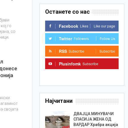
Останете со нас
бјави
Facebook
Likes
Like our page
кој го
јана, со
ници.
Twitter
Followers
Follow Us
RSS
Subscribe
Subscribe
ил
Plusinfomk
Subscribe
 донесе
Subscribe
онија
ански
Најчитани
магазинот
за својата
ДВАЈЦА МИНУВАЧИ
СПАСИЈА ЖЕНА ОД
ВАРДАР Храбра акција