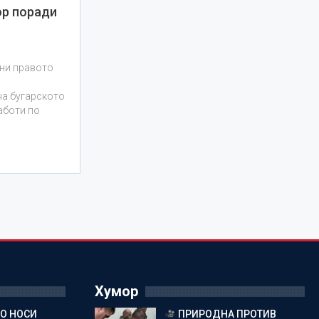
р поради
ани правото
на бугарското
аботи по
Хумор
ГО НОСИ
ПРИРОДНА ПРОТИВ