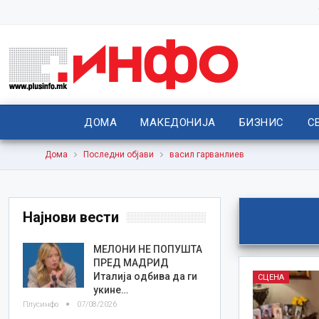
ДОМА
МАКЕДОНИЈА
БИЗНИС
С
Дома
Последни објави
васил гарванлиев
Најнови вести
МЕЛОНИ НЕ ПОПУШТА
ПРЕД МАДРИД
Италија одбива да ги
СЦЕНА
укине…
Плусинфо
07/08/2026