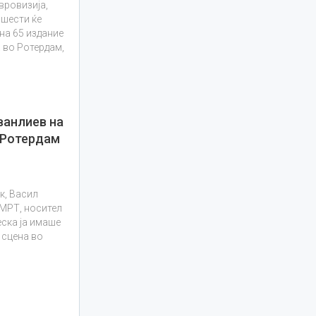
вровизија,
 шести ќе
на 65 издание
а во Ротердам,
ванлиев на
 Ротердам
к, Васил
 МРТ, носител
еска ја имаше
 сцена во