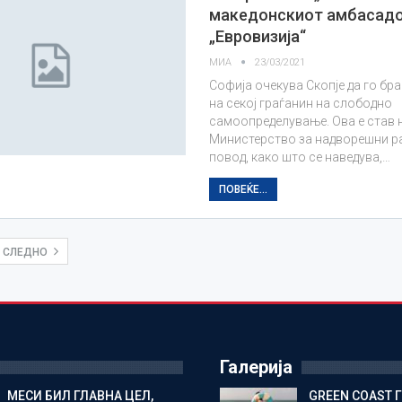
македонскиот амбасадо
„Евровизија“
МИА
23/03/2021
Софија очекува Скопје да го бр
на секој граѓанин на слободно
самоопределување. Ова е став 
Министерство за надворешни р
повод, како што се наведува,…
ПОВЕЌЕ...
СЛЕДНО
Галерија
МЕСИ БИЛ ГЛАВНА ЦЕЛ,
GREEN COAST 