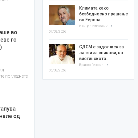
Климата како
безбедносно прашање
во Европа
Ивица Челиковиќ
аше во
07/08/2026
 еве го
)
СДСМ е задолжен за
лаги и за спинови, но
вистинското…
Бранко Героски
ил
06/08/2026
те погледнете
тапува
нале од