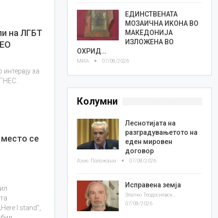
ЕДИНСТВЕНАТА
МОЗАИЧНА ИКОНА ВО
пи на ЛГБТ
МАКЕДОНИЈА
ИЗЛОЖЕНА ВО
ДЕО
ОХРИД…
МИА
07/08/2026
 интервју за
БГНЕС.
Колумни
Леснотијата на
разградувањетото на
 место се
еден мировен
договор
Азис Положани
07/08/2026
Исправена земја
сил
Златко Теодосиевски
ата
07/08/2026
ere I stand“,
 бил