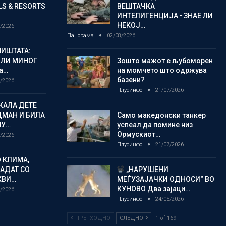
S & RESORTS
ВЕШТАЧКА
ИНТЕЛИГЕНЦИЈА • ЗНАЕ ЛИ
НЕКОЈ…
/2026
Панорама
02/08/2026
ИШТАТА:
ЈЛИ МИНОГ
Зошто мажот е љубоморен
а…
на момчето што одржува
базени?
/2026
Плусинфо
21/07/2026
КАЛА ДЕТЕ
ДМАН И БИЛА
Само македонски танкер
МУ…
успеал да помине низ
Ормускиот…
/2026
Плусинфо
21/07/2026
 КЛИМА,
ЛАДАТ СО
„НАРУШЕНИ
КВИ…
МЕЃУЗАЈАЧКИ ОДНОСИ“ ВО
КУНОВО Два зајаци…
/2026
Плусинфо
24/05/2026
ПРЕТХОДНО
СЛЕДНО
1 of 169