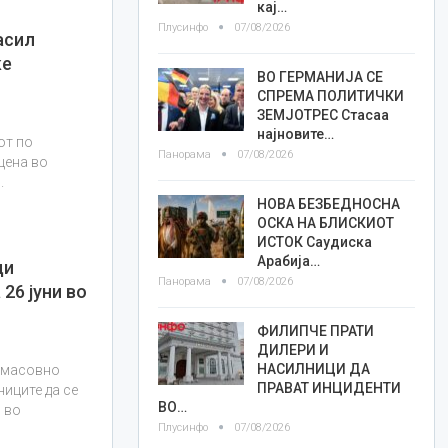
кај…
Плусинфо
07/08/2026
асил
ќе
ВО ГЕРМАНИЈА СЕ
СПРЕМА ПОЛИТИЧКИ
ЗЕМЈОТРЕС Стасаа
најновите…
от по
Панорама
07/08/2026
цена во
.
НОВА БЕЗБЕДНОСНА
ОСКА НА БЛИСКИОТ
ИСТОК Саудиска
Арабија…
ди
Панорама
07/08/2026
26 јуни во
ФИЛИПЧЕ ПРАТИ
ДИЛЕРИ И
НАСИЛНИЦИ ДА
а масовно
ПРАВАТ ИНЦИДЕНТИ
ниците да се
ВО…
 во
Плусинфо
07/08/2026