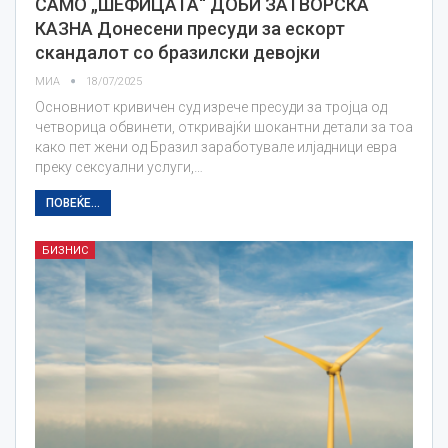
САМО „ШЕФИЦАТА“ ДОБИ ЗАТВОРСКА
КАЗНА Донесени пресуди за ескорт
скандалот со бразилски девојки
МИА
18/07/2025
Основниот кривичен суд изрече пресуди за тројца од
четворица обвинети, откривајќи шокантни детали за тоа
како пет жени од Бразил заработувале илјадници евра
преку сексуални услуги,…
ПОВЕЌЕ...
БИЗНИС