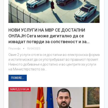
НОВИ УСЛУГИ НА МВР СЕ ДОСТАПНИ
ОНЛАЈН Сега може дигитално да се
извадат потврди за сопственост и за…
Плусинфо
19/04/2025
Овие 2 услуги отсега се достапни во електронска форма
и истите можат да се употребуваат во правниот промет.
Нивното добивање е достапно и во центрите за услуги
на Министерството за…
ПОВЕЌЕ...
МАКЕДОНИЈА