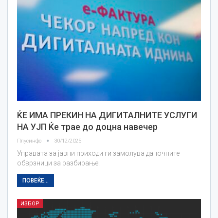
ЌЕ ИМА ПРЕКИН НА ДИГИТАЛНИТЕ УСЛУГИ
НА УЈП Ќе трае до доцна навечер
Плусинфо
30/12/2025
Управата за јавни приходи ги замолува даночните
обврзници за разбирање.
ПОВЕЌЕ...
ИЗБОР