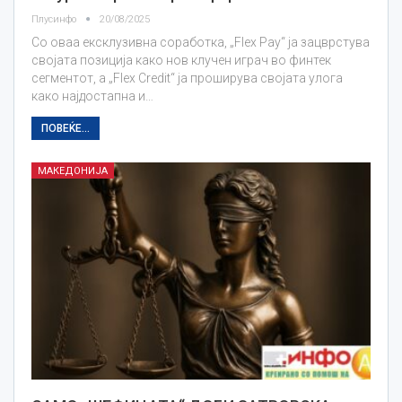
Плусинфо
20/08/2025
Со оваа ексклузивна соработка, „Flex Pay“ ја зацврстува
својата позиција како нов клучен играч во финтек
сегментот, а „Flex Credit“ ја проширува својата улога
како најдостапна и…
ПОВЕЌЕ...
МАКЕДОНИЈА