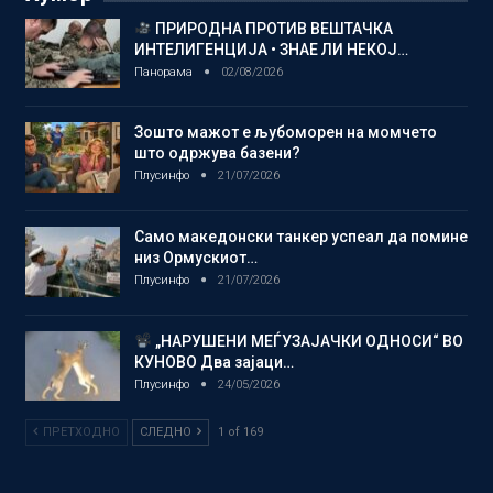
ПРИРОДНА ПРОТИВ ВЕШТАЧКА
ИНТЕЛИГЕНЦИЈА • ЗНАЕ ЛИ НЕКОЈ…
Панорама
02/08/2026
Зошто мажот е љубоморен на момчето
што одржува базени?
Плусинфо
21/07/2026
Само македонски танкер успеал да помине
низ Ормускиот…
Плусинфо
21/07/2026
„НАРУШЕНИ МЕЃУЗАЈАЧКИ ОДНОСИ“ ВО
КУНОВО Два зајаци…
Плусинфо
24/05/2026
ПРЕТХОДНО
СЛЕДНО
1 of 169