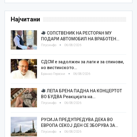
Најчитани
СОПСТВЕНИК НА РЕСТОРАН МУ
ПОДАРИ АВТОМОБИЛ НА ВРАБОТЕН…
Плусинфо
06/08/2026
СДСМ е задолжен за лаги и за спинови,
но вистинското…
Бранко Героски
06/08/2026
ЛЕПА БРЕНА ПАДНА НА КОНЦЕРТОТ
ВО БУДВА Реакцијата на…
Плусинфо
06/08/2026
РУСИЈА ПРЕДУПРЕДУВА ДЕКА ВО
ЕВРОПА СЕКОЈ ДЕН СЕ ЗБОРУВА ЗА…
Плусинфо
06/08/2026