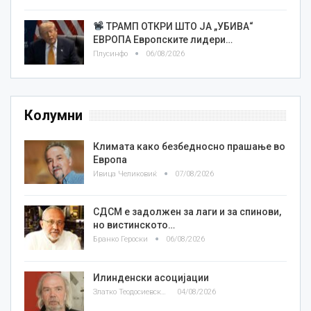
ТРАМП ОТКРИ ШТО ЈА „УБИВА“
ЕВРОПА Европските лидери…
Плусинфо
06/08/2026
Колумни
Климата како безбедносно прашање во
Европа
Ивица Челиковиќ
07/08/2026
СДСМ е задолжен за лаги и за спинови,
но вистинското…
Бранко Героски
06/08/2026
Илинденски асоцијации
Златко Теодосиевски
04/08/2026