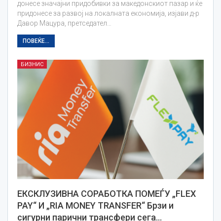
донесе значајни придобивки за македонскиот пазар и ќе
придонесе за развој на локалната економија, изјави д-р
Давор Мацура, претседател…
ПОВЕЌЕ...
БИЗНИС
ЕКСКЛУЗИВНА СОРАБОТКА ПОМЕЃУ „FLEX
PAY“ И „RIA MONEY TRANSFER“ Брзи и
сигурни парични трансфери сега…