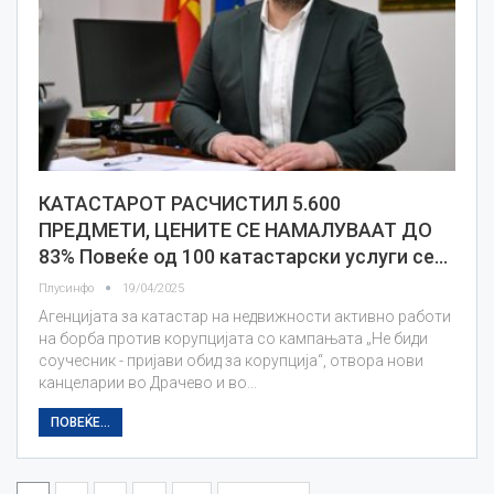
КАТАСТАРОТ РАСЧИСТИЛ 5.600
ПРЕДМЕТИ, ЦЕНИТЕ СЕ НАМАЛУВААТ ДО
83% Повеќе од 100 катастарски услуги се…
Плусинфо
19/04/2025
Агенцијата за катастар на недвижности активно работи
на борба против корупцијата со кампањата „Не биди
соучесник - пријави обид за корупција“, отвора нови
канцеларии во Драчево и во…
ПОВЕЌЕ...