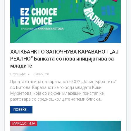
ХАЛКБАНК ГО ЗАПОЧНУВА КАРАВАНОТ „АЈ
РЕАЛНО“ Банката со нова иницијатива за
младите
Плусинфо
01/04/2026
Првата станица на караванот е СОУ „Јосип Броз Тито“
во Битола. Караванот ќе го води младата Кики
Мукаетова, која со искрен младешки пристап ќе
разговара со средношколците на теми блиски…
ПОВЕЌЕ...
МАКЕДОНИЈА