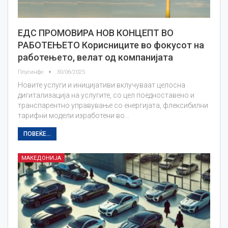
ЕДС ПРОМОВИРА НОВ КОНЦЕПТ ВО
РАБОТЕЊЕТО Корисниците во фокусот на
работењето, велат од компанијата
Плусинфо
30/06/2025
Новите услуги и иницијативи вклучуваат целосна
дигитализација на услугите, со цел поедноставено и
транспарентно управување со енергијата, флексибилни
тарифни модели изработени во…
ПОВЕЌЕ...
МАКЕДОНИЈА