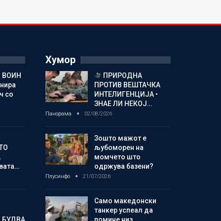
Хумор
 ВОИН
ПРИРОДНА
енира
ПРОТИВ ВЕШТАЧКА
ч со
ИНТЕЛИГЕНЦИЈА •
ЗНАЕ ЛИ НЕКОЈ…
Панорама
02/08/2026
Зошто мажот е
ТО
љубоморен на
А
момчето што
овата…
одржува базени?
Плусинфо
21/07/2026
Само македонски
танкер успеал да
 БУДВА
помине низ