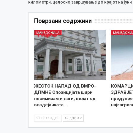
километри, целосно завршување до крајот на јуни
Поврзани содржини
МАКЕДОНИЈА
МАКЕДОНИ
ЖЕСТОК НАПАД ОД ВМРО-
КОМАРЦИ
ДПМНЕ Опозицијата шири
ЗДРАВЈЕ
песимизам и лаги, велат од
предупре
владејачката…
најзагро
ПРЕТХОДНО
СЛЕДНО