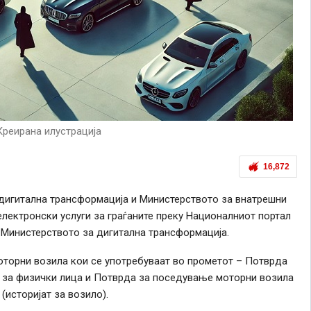
Креирана илустрација
16,872
дигитална трансформација и Министерството за внатрешни
лектронски услуги за граѓаните преку Националниот портал
ти Министерството за дигитална трансформација.
оторни возила кои се употребуваат во прометот – Потврда
 за физички лица и Потврда за поседување моторни возила
историјат за возило).