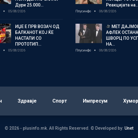
Дури 25.000…
Реакцијата на
о
05/08/2026
Плусинфо
06/08/2026
ИЏЕ Е ПРВ ВОЗАЧ ОД
МЕТ ДАЈМОН
БАЛКАНОТ КОЈ ЌЕ
АФЛЕК ОСТАН
НАСТАПИ СО
ШВОРЦ ПО УС
ПРОТОТИП…
НА…
о
05/08/2026
Плусинфо
06/08/2026
н
Здравје
Спорт
Импресум
Хумо
© 2026 - plusinfo.mk. All Rights Reserved.
© Developed by:
Unet