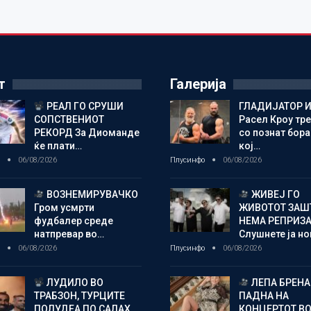
т
Галерија
РЕАЛ ГО СРУШИ
ГЛАДИЈАТОР И
СОПСТВЕНИОТ
Расел Кроу тр
РЕКОРД За Диоманде
со познат бора
ќе плати…
кој…
о
06/08/2026
Плусинфо
06/08/2026
ВОЗНЕМИРУВАЧКО
ЖИВЕЈ ГО
Гром усмрти
ЖИВОТОТ ЗАШ
фудбалер среде
НЕМА РЕПРИЗ
натпревар во…
Слушнете ја н
о
06/08/2026
Плусинфо
06/08/2026
ЛУДИЛО ВО
ЛЕПА БРЕНА
ТРАБЗОН, ТУРЦИТЕ
ПАДНА НА
ПОЛУДЕА ПО САЛАХ
КОНЦЕРТОТ ВО