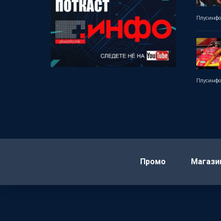
Плусинф
Плусинф
Промо
Магази