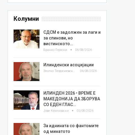
Колумни
СДСМ е задолжен за лаги и
за спинови, но
вистинското…
Бранко Героски
06/08/2026
Илинденски асоцијации
Златко Теодосиевски
04/08/2026
ИЛИНДЕН 2026 • ВРЕМЕ Е
МАКЕДОНИЈА ДА ЗБОРУВА
СО ЕДЕН ГЛАС…
Јове Кекеновски
03/08/2026
За иднината со фантомите
од минатото