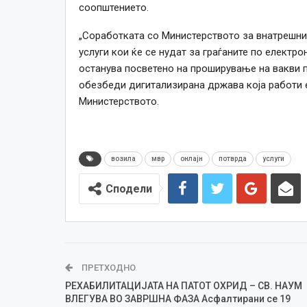
соопштението.
„Соработката со Министерството за внатрешни 
услуги кои ќе се нудат за граѓаните по електр
останува посветено на проширување на вакви п
обезбеди дигитализирана држава која работи е
Министерството.
возила
мвр
онлајн
потврда
услуги
Сподели
ПРЕТХОДНО
РЕХАБИЛИТАЦИЈАТА НА ПАТОТ ОХРИД – СВ. НАУМ
ВЛЕГУВА ВО ЗАВРШНА ФАЗА Асфалтирани се 19