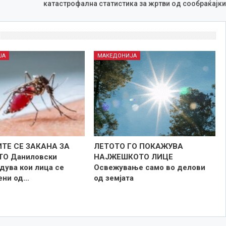
катастрофална статистика за жртви од сообраќајки
ЈА
МАКЕДОНИЈА
ТЕ СЕ ЗАКАНА ЗА
ЛЕТОТО ГО ПОКАЖУВА
ТО Даниловски
НАЈЖЕШКОТО ЛИЦE
дува кои лица се
Освежување само во делови
зени од…
од земјата