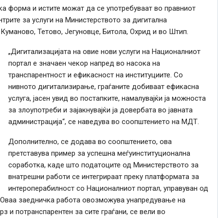
ска форма и истите можат да се употребуваат во правниот
трите за услуги на Министерството за дигитална
Куманово, Тетово, Јегуновце, Битола, Охрид и во Штип.
„Дигитализацијата на овие нови услуги на Националниот
портал е значаен чекор напред во насока на
транспарентност и ефикасност на институциите. Со
нивното дигитализирање, граѓаните добиваат ефикасна
услуга, јасен увид во постапките, намалувајќи ја можноста
за злоупотреби и зајакнувајќи ја довербата во јавната
администрација“, се наведува во соопштението на МДТ.
Дополнително, се додава во соопштението, ова
претставува пример за успешна меѓуинституционална
соработка, каде што податоците од Министерството за
внатрешни работи се интегрираат преку платформата за
интероперабилност со Националниот портал, управуван од
. Оваа заедничка работа овозможува унапредување на
рз и потранспарентен за сите граѓани, се вели во