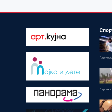
Спор
Плусинф
Плусинф