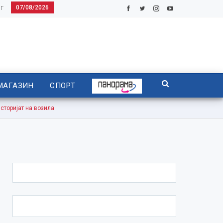
07/08/2026
Г
МАГАЗИН
СПОРТ
торијат на возила