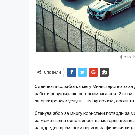
Фото: 
Сподели
Одличната соработка меѓу Министерството за 
работи резултираше со овозможување 2 нови е
за електронски услуги – uslugi.gov.mk., соопш
Станува збор за многу користени потврди за м
за моментална сопственост на моторни возила
за одреден временски период за физички лица (