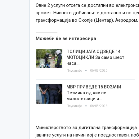
Овие 2 услуги отсега се достапни во електрон
промет. Нивното добивање е достапно и во цен
трансформација во Скопје (Центар), Аеродром, 
Можеби ќе ве интересира
ПОЛИЦИЈАТА ОДЗЕДЕ 14
МОТОЦИКЛИ За само шест
часа…
Плусинфо
06/08/2026
МВР ПРИВЕДЕ 15 ВОЗАЧИ
Петмина од нив се
малолетници и…
Плусинфо
06/08/2026
Министерството за дигитална трансформација
јавните услуги на начин кој е поедноставен, поб