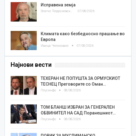
Исправена земја
Златко Теодосиевски
07/08/2026
Климата како безбедносно прашање во
Европа
Ивица Челиковиќ
07/08/2026
Најнови вести
ТЕХЕРАН НЕ ПОПУШТА ЗА ОРМУСКИОТ
ТЕСНЕЦ Преговорите со Оман…
Плусинфо
08/08/2026
ТОМ БЛАНШ ИЗБРАН ЗА ГЕНЕРАЛЕН
ОБВИНИТЕЛ НА САД Поранешниот…
Плусинфо
08/08/2026
ПОВИК ЗА МУСЛИМАНСКО