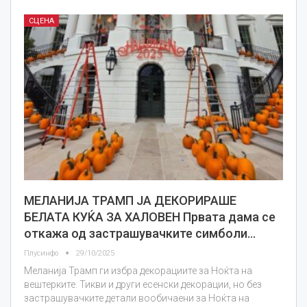
СЦЕНА
МЕЛАНИЈА ТРАМП ЈА ДЕКОРИРАШЕ
БЕЛАТА КУЌА ЗА ХАЛОВЕН Првата дама се
откажа од застрашувачките симболи…
Плусинфо
29/10/2025
Меланија Трамп ги избра декорациите за Ноќта на
вештерките. Тикви и други есенски декорации, но без
застрашувачките детали вообичаени за Ноќта на