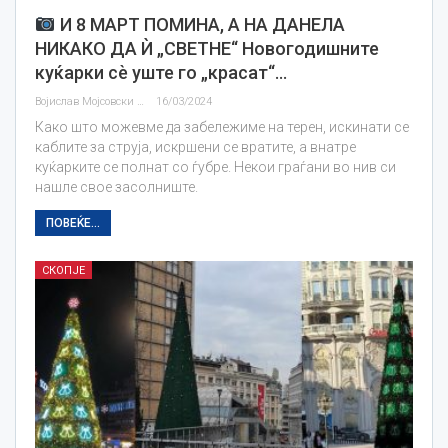
И 8 МАРТ ПОМИНА, А НА ДАНЕЛА
НИКАКО ДА Ѝ „СВЕТНЕ“ Новогодишните
куќарки сѐ уште го „красат“…
Војислав Мојсовски
16/03/2024
Како што можевме да забележиме на терен, искинати се
каблите за струја, искршени се вратите, а внатре
куќарките се полнат со ѓубре. Некои граѓани во нив си
нашле свое засолниште.
ПОВЕЌЕ...
СКОПЈЕ