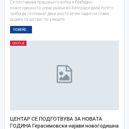
Се поставува прашањето колку е безбедно
новогодишното украсување во Белград и дали луѓето
треба да се плашат дека нешто ќе им падне на глава
додека се шетаат по улиците.
ПОВЕЌЕ...
СКОПЈЕ
ЦЕНТАР СЕ ПОДГОТВУВА ЗА НОВАТА
ГОДИНА Герасимовски најави новогодишна