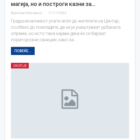
магија, но и построги казни за…
Војислав Мојсовски
21/11/2024
Градоначалникот упати апел до жителите на Центар,
особено до помладите, да не ја уништуваат урбаната
опрема, но исто така најави дека ќе се бараат
поригорозни санкции, како за…
ПОВЕЌЕ...
СКОПЈЕ