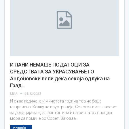
И ЛАНИ НЕМАШЕ ПОДАТОЦИ ЗА
СРЕДСТВАТА ЗА УКРАСУВАЊЕТО
Андоновски вели дека секоја одлука на
Град…
МИА
21/12/2023
И оваа година, а и минатата година тоа не беше
направено. Колку за илустрација, Советот има гласано
за донација за еден лаптоп или и најситната донација
мора да помине во Совет. За оваа…
ПОВЕЌЕ...