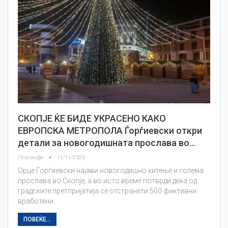
СКОПЈЕ ЌЕ БИДЕ УКРАСЕНО КАКО
ЕВРОПСКА МЕТРОПОЛА Ѓорѓиевски откри
детали за новогодишната прослава во…
Плусинфо
11/11/2025
Орце Ѓорѓиевски најави новогодишно китење и голема
прослава во Скопје, а во исто време потврди дека од
градските претпријатија се отстранети 500 фиктивни
вработени.
ПОВЕЌЕ...