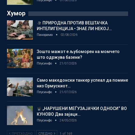
Плусинфо
07/08/2026
Хумор
ПРИРОДНА ПРОТИВ ВЕШТАЧКА
ИНТЕЛИГЕНЦИЈА • ЗНАЕ ЛИ НЕКОЈ…
Панорама
02/08/2026
Зошто мажот е љубоморен на момчето
што одржува базени?
Плусинфо
21/07/2026
Само македонски танкер успеал да помине
низ Ормускиот…
Плусинфо
21/07/2026
„НАРУШЕНИ МЕЃУЗАЈАЧКИ ОДНОСИ“ ВО
КУНОВО Два зајаци…
Плусинфо
24/05/2026
ПРЕТХОДНО
СЛЕДНО
1 of 169