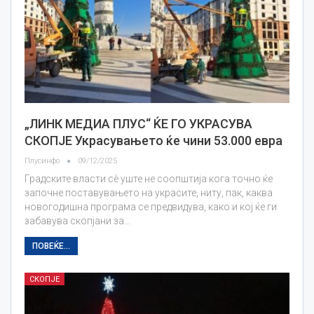
„ЛИНК МЕДИА ПЛУС“ ЌЕ ГО УКРАСУВА
СКОПЈЕ Украсувањето ќе чини 53.000 евра
Плусинфо
09/12/2025
Градските власти сè уште не соопштија кога точно ќе
започне поставувањето на украсите, ниту, пак, каква
новогодишна програма се предвидува, како и кој ќе ги
забавува скопјани за…
ПОВЕЌЕ...
СКОПЈЕ