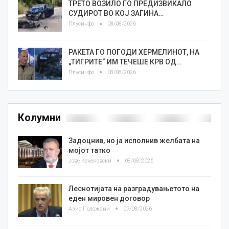
ТРЕТО ВОЗИЛО ГО ПРЕДИЗВИКАЛО
СУДИРОТ ВО КОЈ ЗАГИНА…
Плусинфо
08/08/2026
РАКЕТА ГО ПОГОДИ ХЕРМЕЛИНОТ, НА
„ТИГРИТЕ“ ИМ ТЕЧЕШЕ КРВ ОД…
Плусинфо
08/08/2026
Колумни
Задоцнив, но ја исполнив желбата на
мојот татко
Јове Кекеновски
08/08/2026
Леснотијата на разградувањетото на
еден мировен договор
Азис Положани
07/08/2026