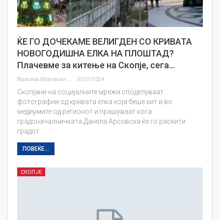
ЌЕ ГО ДОЧЕКАМЕ ВЕЛИГДЕН СО КРИВАТА
НОВОГОДИШНА ЕЛКА НА ПЛОШТАД?
Плачевме за китење на Скопје, сега…
Војислав Мојсовски
30/01/2024
Скопјани на социјалните мрежи споделуваат
фотографии од кривата елка која беше хит и во
медиумите од регионот и прашуваат кога
градоначалничката Данела Арсовска ќе го раскити
градот.
ПОВЕЌЕ...
СКОПЈЕ