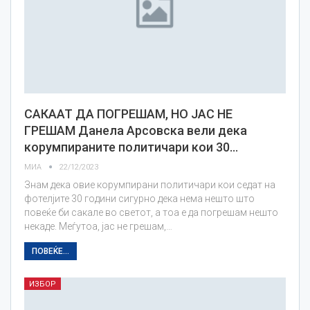
САКААТ ДА ПОГРЕШАМ, НО ЈАС НЕ
ГРЕШАМ Данела Арсовска вели дека
корумпираните политичари кои 30…
МИА
22/12/2023
Знам дека овие корумпирани политичари кои седат на
фотелјите 30 години сигурно дека нема нешто што
повеќе би сакале во светот, а тоа е да погрешам нешто
некаде. Меѓутоа, јас не грешам,…
ПОВЕЌЕ...
ИЗБОР