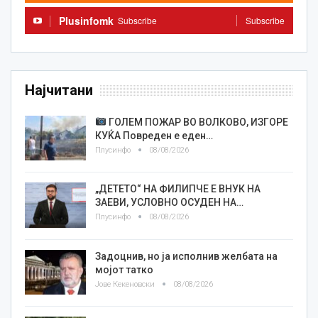
Plusinfomk
Subscribe
Subscribe
Најчитани
ГОЛЕМ ПОЖАР ВО ВОЛКОВО, ИЗГОРЕ
КУЌА Повреден е еден…
Плусинфо
08/08/2026
„ДЕТЕТО“ НА ФИЛИПЧЕ Е ВНУК НА
ЗАЕВИ, УСЛОВНО ОСУДЕН НА…
Плусинфо
08/08/2026
Задоцнив, но ја исполнив желбата на
мојот татко
Јове Кекеновски
08/08/2026