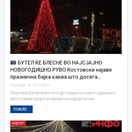
БУТЕЛ ЌЕ БЛЕСНЕ ВО НАЈСЈАЈНО
НОВОГОДИШНО РУВО Костовски најави
празнична бајка каква што досега…
Плусинфо
19/11/2025
Општина Бутел веќе се подготвува за новогодишната
прославам пред и за време на најудата ноќ
ПОВЕЌЕ...
ИЗБОР