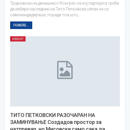
Трајковски на денешниот Конгрес на кој партијата треба
да избере наследник на Тито Петковски сепак не се
самокандидираше, поради тоа што,…
ПОВЕЌЕ...
ИЗБОР
ТИТО ПЕТКОВСКИ РАЗОЧАРАН НА
ЗАМИНУВАЊЕ Создадов простор за
натпревар, но Мисовски само сака да