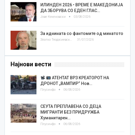
ИЛИНДЕН 2026 • ВРЕМЕ Е МАКЕДОНИЈА
ДА ЗБОРУВА СО ЕДЕН ГЛАС…
Јове Кекеновски
03/08/2026
За иднината со фантомите од минатото
Златко Теодосиевски
31/07/2026
Најнови вести
АТЕНТАТ ВРЗ КРЕАТОРОТ НА
ДРОНОТ „ВАМПИР“ Нов…
Плусинфо
06/08/2026
СЕУТА ПРЕПЛАВЕНА СО ДЕЦА
МИГРАНТИ БЕЗ ПРИДРУЖБА
Хуманитарен…
Плусинфо
06/08/2026