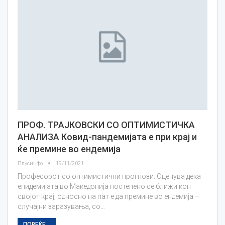
ПРОФ. ТРАЈКОВСКИ СО ОПТИМИСТИЧКА
АНАЛИЗА Ковид-пандемијата е при крај и
ќе премине во ендемија
Плусинфо
19/11/2021
Професорот со оптимистични прогнози. Оценува дека
епидемијата во Македонија постепено се ближи кон
својот крај, односно на пат е да премине во ендемија –
случајни заразувања, со…
ПОВЕЌЕ...