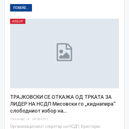
ПОВЕЌЕ...
ИЗБОР
ТРАЈКОВСКИ СЕ ОТКАЖА ОД ТРКАТА ЗА
ЛИДЕР НА НСДП Мисовски го „киднапира“
слободниот избор на…
Плусинфо
04/06/2022
Организацискиот секретар на НСДП, Кристијан