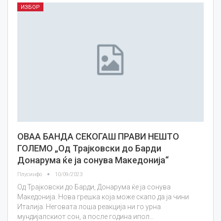
ИЗБОР
ОВАА БАНДА СЕКОГАШ ПРАВИ НЕШТО
ГОЛЕМО „Од Трајковски до Барди
Донарума ќе ја сонува Македонија“
Плусинфо
10/09/2023
Од Трајковски до Барди, Донарума ќе ја сонува
Македонија. Нова грешка која може скапо да ја чини
Италија. Неговата лоша реакција ни го урна
мундијалскиот сон, а после година ипол…