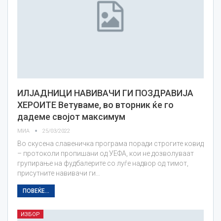
ИЛЈАДНИЦИ НАВИВАЧИ ГИ ПОЗДРАВИЈА
ХЕРОИТЕ Ветуваме, во вторник ќе го
дадеме својот максимум
МИА
25/03/2022
Во скусена славеничка програма поради строгите ковид
– протоколи пропишани од УЕФА, кои не дозволуваат
групирање на фудбалерите со луѓе надвор од тимот,
присутните навивачи ги…
ПОВЕЌЕ...
ИЗБОР