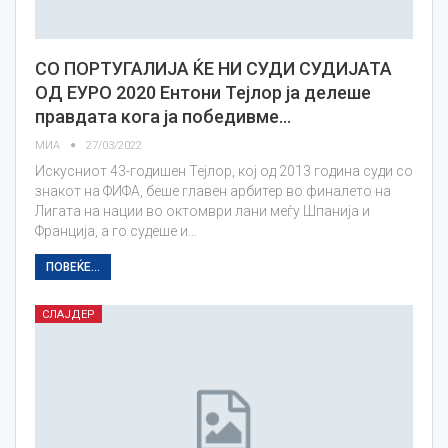
СО ПОРТУГАЛИЈА ЌЕ НИ СУДИ СУДИЈАТА
ОД ЕУРО 2020 Ентони Тејлор ја делеше
правдата кога ја победивме…
МИА
27/03/2022
Искусниот 43-годишен Тејлор, кој од 2013 година суди со
знакот на ФИФА, беше главен арбитер во финалето на
Лигата на нации во октомври лани меѓу Шпанија и
Франција, а го судеше и…
ПОВЕЌЕ...
СЛАЈДЕР