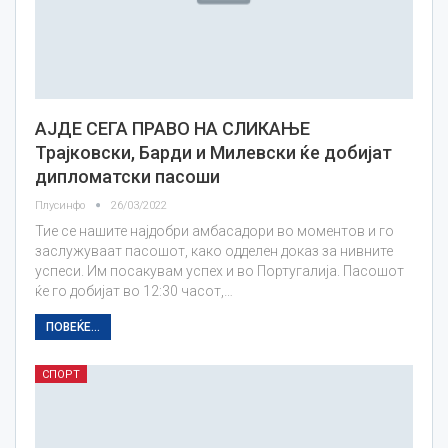
АЈДЕ СЕГА ПРАВО НА СЛИКАЊЕ
Трајковски, Барди и Милевски ќе добијат
дипломатски пасоши
Плусинфо
26/03/2022
Тие се нашите најдобри амбасадори во моментов и го
заслужуваат пасошот, како одделен доказ за нивните
успеси. Им посакувам успех и во Португалија. Пасошот
ќе го добијат во 12:30 часот,…
ПОВЕЌЕ...
СПОРТ