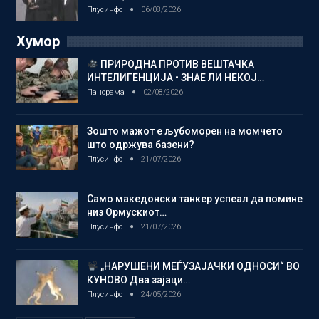
Плусинфо
06/08/2026
Хумор
ПРИРОДНА ПРОТИВ ВЕШТАЧКА
ИНТЕЛИГЕНЦИЈА • ЗНАЕ ЛИ НЕКОЈ…
Панорама
02/08/2026
Зошто мажот е љубоморен на момчето
што одржува базени?
Плусинфо
21/07/2026
Само македонски танкер успеал да помине
низ Ормускиот…
Плусинфо
21/07/2026
„НАРУШЕНИ МЕЃУЗАЈАЧКИ ОДНОСИ“ ВО
КУНОВО Два зајаци…
Плусинфо
24/05/2026