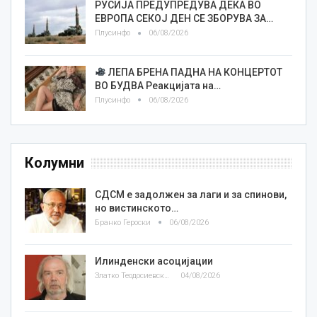
РУСИЈА ПРЕДУПРЕДУВА ДЕКА ВО
ЕВРОПА СЕКОЈ ДЕН СЕ ЗБОРУВА ЗА…
Плусинфо
06/08/2026
ЛЕПА БРЕНА ПАДНА НА КОНЦЕРТОТ
ВО БУДВА Реакцијата на…
Плусинфо
06/08/2026
Колумни
СДСМ е задолжен за лаги и за спинови,
но вистинското…
Бранко Героски
06/08/2026
Илинденски асоцијации
Златко Теодосиевски
04/08/2026