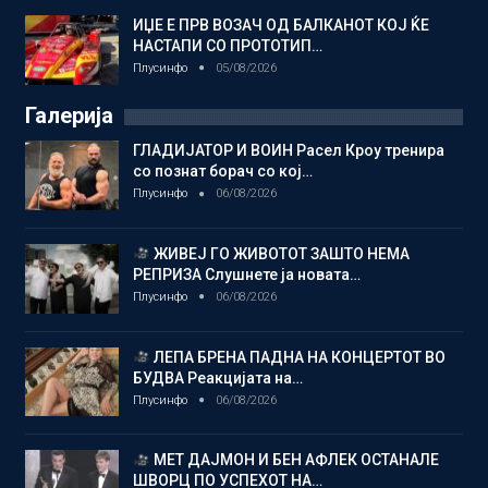
ИЏЕ Е ПРВ ВОЗАЧ ОД БАЛКАНОТ КОЈ ЌЕ
НАСТАПИ СО ПРОТОТИП…
Плусинфо
05/08/2026
Галерија
ГЛАДИЈАТОР И ВОИН Расел Кроу тренира
со познат борач со кој…
Плусинфо
06/08/2026
ЖИВЕЈ ГО ЖИВОТОТ ЗАШТО НЕМА
РЕПРИЗА Слушнете ја новата…
Плусинфо
06/08/2026
ЛЕПА БРЕНА ПАДНА НА КОНЦЕРТОТ ВО
БУДВА Реакцијата на…
Плусинфо
06/08/2026
МЕТ ДАЈМОН И БЕН АФЛЕК ОСТАНАЛЕ
ШВОРЦ ПО УСПЕХОТ НА…