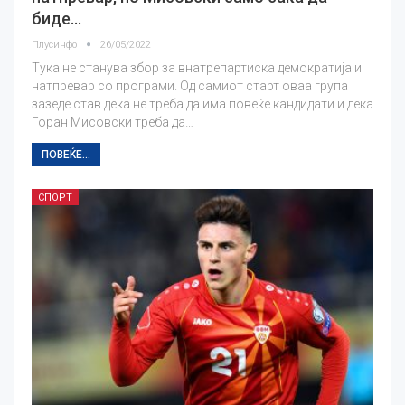
биде…
Плусинфо
26/05/2022
Тука не станува збор за внатрепартиска демократија и
натпревар со програми. Од самиот старт оваа група
зазеде став дека не треба да има повеќе кандидати и дека
Горан Мисовски треба да…
ПОВЕЌЕ...
СПОРТ