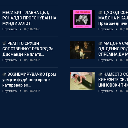
МЕСИ БИЛ ГЛАВНА ЦЕЛ,
ДУО ОД СОН
РОНАЛДО ПРОГОНУВАН НА
МАДОНА И КА
МУНДИЈАЛОТ…
Прва заедничк
Плусинфо
07/08/2026
Плусинфо
07/08
РЕАЛ ГО СРУШИ
МАДОНА СА
СОПСТВЕНИОТ РЕКОРД За
ОД ДЕНИС РО
Диоманде ќе плати…
СПРЕМНА ДА 
Плусинфо
06/08/2026
Плусинфо
07/08
ВОЗНЕМИРУВАЧКО Гром
НАМЕСТО СО
усмрти фудбалер среде
КИНЕЗИТЕ СЕ 
натпревар во…
ЏИНОВСКИ ТИ
Плусинфо
06/08/2026
Плусинфо
07/08