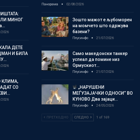
Панорама
02/08/2026
ИШТАТА:
ЈЛИ МИНОГ
Зошто мажот е љубоморен
а…
на момчето што одржува
базени?
/2026
Плусинфо
21/07/2026
КАЛА ДЕТЕ
ДМАН И БИЛА
Само македонски танкер
МУ…
успеал да помине низ
Ормускиот…
/2026
Плусинфо
21/07/2026
 КЛИМА,
ЛАДАТ СО
„НАРУШЕНИ
КВИ…
МЕЃУЗАЈАЧКИ ОДНОСИ“ ВО
КУНОВО Два зајаци…
/2026
Плусинфо
24/05/2026
ПРЕТХОДНО
СЛЕДНО
1 of 169