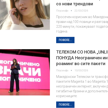
со нови трендови
Плусинфо
22/03/2026
Просечен корисник во Македон
прави над 100 повици и разгова
220 минути, покажуваат подато
година.
ПОВЕЌЕ...
ТЕЛЕКОМ СО НОВА „UNLI
ПОНУДА Неограничен ин
роаминг во сите пакети
Плусинфо
10/03/2026
Македонски Телеком ги трансф
пакетите Magenta 1 во Magenta 1 
неограничен интернет, вклучен 
гигабитни брзини и дополнител
корисниците.
ПОВЕЌЕ...