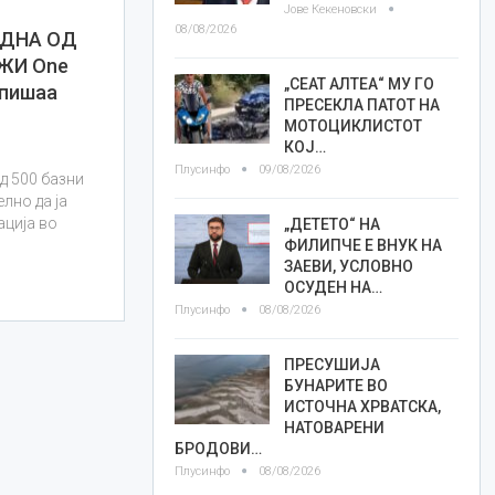
Јове Кекеновски
08/08/2026
ЕДНА ОД
ЖИ One
„СЕАТ АЛТЕА“ МУ ГО
тпишаа
ПРЕСЕКЛА ПАТОТ НА
МОТОЦИКЛИСТОТ
КОЈ…
Плусинфо
09/08/2026
д 500 базни
лно да ја
ација во
„ДЕТЕТО“ НА
ФИЛИПЧЕ Е ВНУК НА
ЗАЕВИ, УСЛОВНО
ОСУДЕН НА…
Плусинфо
08/08/2026
ПРЕСУШИЈА
БУНАРИТЕ ВО
ИСТОЧНА ХРВАТСКА,
НАТОВАРЕНИ
БРОДОВИ…
Плусинфо
08/08/2026