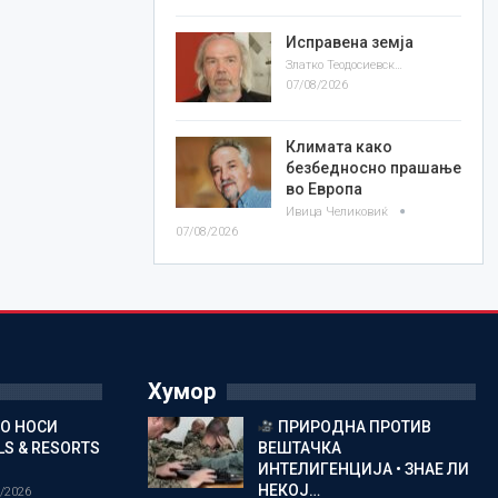
Исправена земја
Златко Теодосиевски
07/08/2026
Климата како
безбедносно прашање
во Европа
Ивица Челиковиќ
07/08/2026
Хумор
ГО НОСИ
ПРИРОДНА ПРОТИВ
S & RESORTS
ВЕШТАЧКА
ИНТЕЛИГЕНЦИЈА • ЗНАЕ ЛИ
НЕКОЈ…
/2026