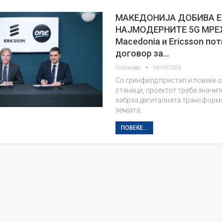
МАКЕДОНИЈА ДОБИВА 
НАЈМОДЕРНИТЕ 5G МРЕ
Macedonia и Ericsson по
договор за…
Плусинфо
04/03/2026
Со гринфилд пристап и повеќе о
станици, проектот треба значите
забрза дигиталната трансформ
земјата.
ПОВЕЌЕ...