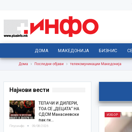
ДОМА
МАКЕДОНИЈА
БИЗНИС
С
Дома
Последни објави
телекомуникации Македонија
Најнови вести
TEПАЧИ И ДИЛЕРИ,
ТОА СЕ „ДЕЦАТА“ НА
СДСМ Манасиевски
ИЗБОР
пак ги…
Плусинфо
09/08/2026