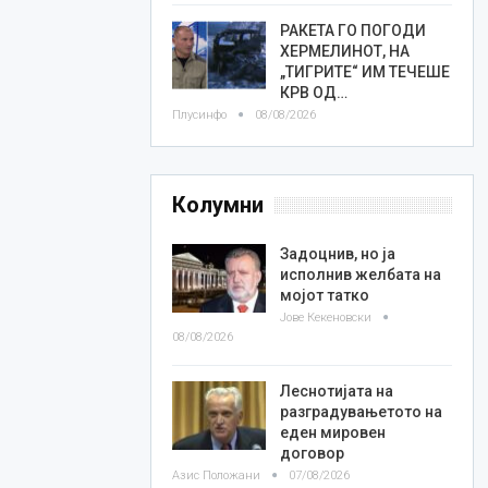
РАКЕТА ГО ПОГОДИ
ХЕРМЕЛИНОТ, НА
„ТИГРИТЕ“ ИМ ТЕЧЕШЕ
КРВ ОД…
Плусинфо
08/08/2026
Колумни
Задоцнив, но ја
исполнив желбата на
мојот татко
Јове Кекеновски
08/08/2026
Леснотијата на
разградувањетото на
еден мировен
договор
Азис Положани
07/08/2026