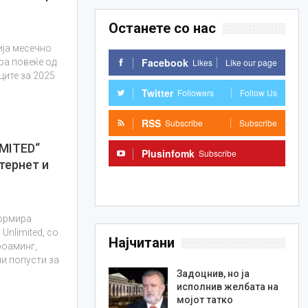
Останете со нас
ија месечно
Facebook
Likes
Like our page
ра повеќе од
ците за 2025
Twitter
Followers
Follow Us
RSS
Subscribe
Subscribe
MITED“
Plusinfomk
Subscribe
тернет и
Subscribe
ормира
Unlimited, со
Најчитани
роаминг,
ни попусти за
Задоцнив, но ја
исполнив желбата на
мојот татко