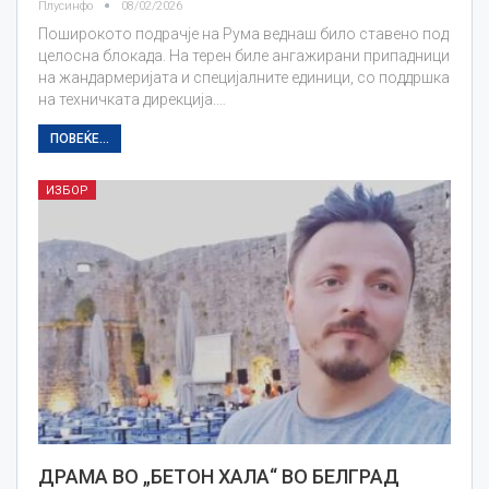
Плусинфо
08/02/2026
Поширокото подрачје на Рума веднаш било ставено под
целосна блокада. На терен биле ангажирани припадници
на жандармеријата и специјалните единици, со поддршка
на техничката дирекција.…
ПОВЕЌЕ...
ИЗБОР
ДРАМА ВО „БЕТОН ХАЛА“ ВО БЕЛГРАД