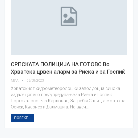
СРПСКАТА ПОЛИЦИЈА НА ГОТОВС Во
Хрватска црвен аларм за Риека и за Госпиќ
МИА
05/08/2023
Хрватскиот хидрометеоролошки завод доцна синоќа
издаде црвено предупредување за Риека и Госпиќ.
Портокалово е за Карловац, Загреб и Сплит, а жолто за
Осиек, Кварнер и Далмација. Најавен…
ПОВЕЌЕ...