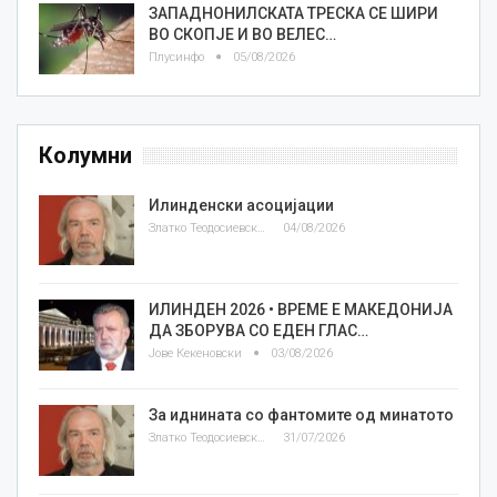
ЗАПАДНОНИЛСКАТА ТРЕСКА СЕ ШИРИ
ВО СКОПЈЕ И ВО ВЕЛЕС…
Плусинфо
05/08/2026
Колумни
Илинденски асоцијации
Златко Теодосиевски
04/08/2026
ИЛИНДЕН 2026 • ВРЕМЕ Е МАКЕДОНИЈА
ДА ЗБОРУВА СО ЕДЕН ГЛАС…
Јове Кекеновски
03/08/2026
За иднината со фантомите од минатото
Златко Теодосиевски
31/07/2026