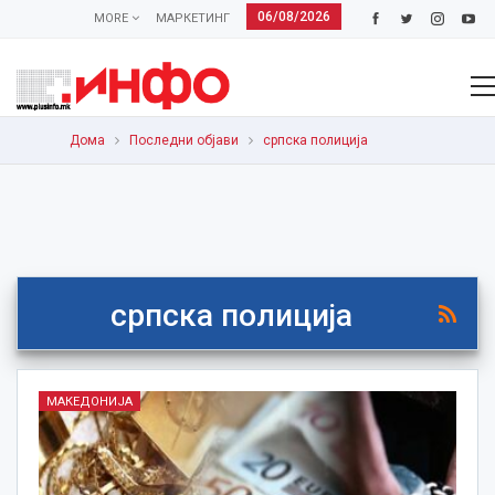
06/08/2026
MORE
МАРКЕТИНГ
Дома
Последни објави
српска полиција
српска полиција
МАКЕДОНИЈА