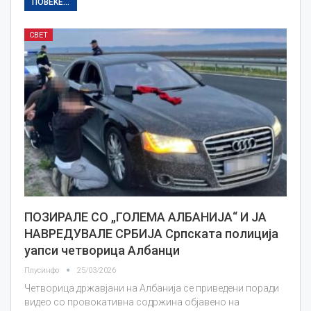
ПОВЕЌЕ...
СВЕТ
ПОЗИРАЛЕ СО „ГОЛЕМА АЛБАНИЈА“ И ЈА
НАВРЕДУВАЛЕ СРБИЈА Српската полиција
уапси четворица Албанци
Плусинфо
25/03/2026
Четворица државјани на Албанија се приведени поради
видео со провокативна содржина објавено на