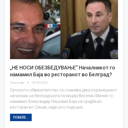
„НЕ НОСИ ОБЕЗБЕДУВАЊЕ“ Началникот го
намамил Баја во ресторанот во Белград?
Плусинфо
18/05/2026
Српското обвинителство се сомнева дека поранешниот
началник на белградската полиција Веселин Милиќ го
намамил Александар Нешовиќ Баја на средба во
ресторан во Сењак, каде што подоцна…
ПОВЕЌЕ...