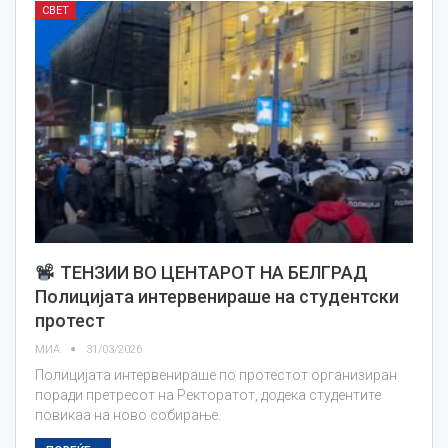
СВЕТ
ТЕНЗИИ ВО ЦЕНТАРОТ НА БЕЛГРАД
Полицијата интервенираше на студентски
протест
МИА
31/03/2026
Полицијата интервенираше по протестот организиран
поради претресот на Ректоратот, додека студентите
повикаа на ново собирање.