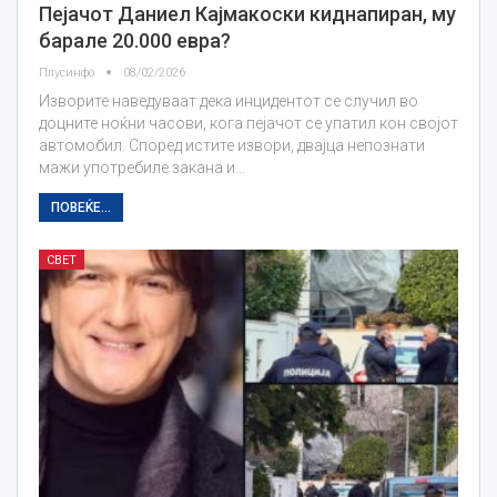
Пејачот Даниел Кајмакоски киднапиран, му
барале 20.000 евра?
Плусинфо
08/02/2026
Изворите наведуваат дека инцидентот се случил во
доцните ноќни часови, кога пејачот се упатил кон својот
автомобил. Според истите извори, двајца непознати
мажи употребиле закана и…
ПОВЕЌЕ...
СВЕТ