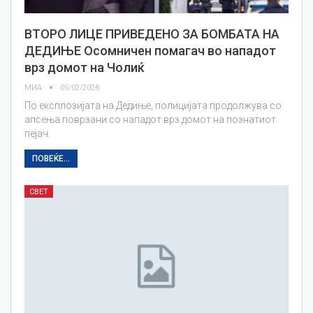
ВТОРО ЛИЦЕ ПРИВЕДЕНО ЗА БОМБАТА НА
ДЕДИЊЕ Осомничен помагач во нападот
врз домот на Чолиќ
МИА
05/02/2026
По експлозијата на Дедиње, полицијата продолжува со
апсења поврзани со нападот врз домот на познатиот
пејач.
ПОВЕЌЕ...
СВЕТ