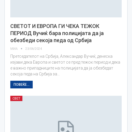
СВЕТОТ И ЕВРОПА ГИ ЧЕКА ТЕЖОК
ПЕРИОД Вучиќ бара полицијата да ја
обезбеди секоја педа од Србија
МИА
23/06/2024
Претседателот на Србија, Александар Вучиќ, денеска
изјави дека Европа и светот се пред тежок период и дека
е важно припадниците на полицијата да ја обезбедат
секоја педа на Србија за…
ПОВЕЌЕ...
СВЕТ