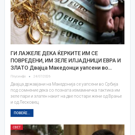
ГИ ЛАЖЕЛЕ ДЕКА ЌЕРКИТЕ ИМ СЕ
ПОВРЕДЕНИ, ИМ ЗЕЛЕ ИЛЈАДНИЦИ ЕВРА И
ЗЛАТО Двајца Македонци уапсени во…
Плусинфо
24/07/2026
Двајца државјани на Македонија се уапсени во Србија
под сомнение дека со позната измамничка тактика им
зеле пари и златен накит на две постари жени од Врање
и од Лесковец.
ПОВЕЌЕ...
СВЕТ