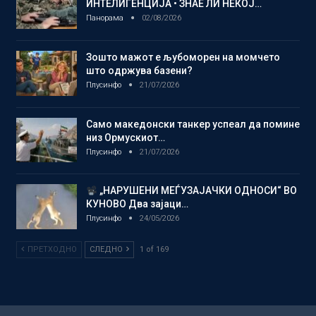
ИНТЕЛИГЕНЦИЈА • ЗНАЕ ЛИ НЕКОЈ…
Панорама
02/08/2026
Зошто мажот е љубоморен на момчето
што одржува базени?
Плусинфо
21/07/2026
Само македонски танкер успеал да помине
низ Ормускиот…
Плусинфо
21/07/2026
„НАРУШЕНИ МЕЃУЗАЈАЧКИ ОДНОСИ“ ВО
КУНОВО Два зајаци…
Плусинфо
24/05/2026
ПРЕТХОДНО
СЛЕДНО
1 of 169