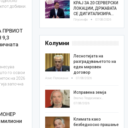
, односно
КРАЈ ЗА 20 СЕРВЕРСКИ
екпот добивки.
ЛОКАЦИИ, ДРЖАВАТА
СЕ ДИГИТАЛИЗИРА…
Плусинфо
07/08/2026
А ПРВИОТ
 9,3
Колумни
ичната
Леснотијата на
разградувањетото на
еден мировен
знесува
договор
 што го освои
четок на 2026
Азис Положани
07/08/2026
агија започна
Исправена земја
Златко Теодосиевски
07/08/2026
ИОНЕР
Климата како
7 милиони
безбедносно прашање