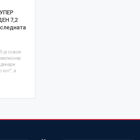
УПЕР
ЕН 7,2
следната
5 ја освои
р милионер
 денари.
 хот“, а