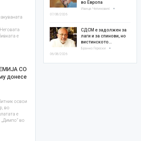
во Европа
Ивица Челиковиќ
07/08/2026
осакуваната
 Неговата
СДСМ е задолжен за
бивката е
лаги и за спинови, но
вистинското…
Бранко Героски
06/08/2026
ЕМИЈА СО
му донесе
обитник освои
р, во
платата е
 „Димпо“ во