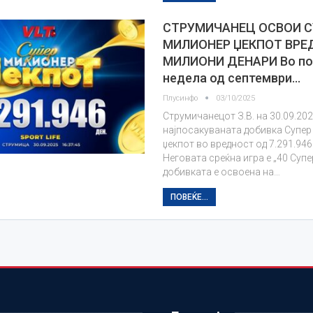
СТРУМИЧАНЕЦ ОСВОИ С
МИЛИОНЕР ЏЕКПОТ ВРЕД
МИЛИОНИ ДЕНАРИ Во по
недела од септември…
Плусинфо
03/10/2025
Струмичанецот З.В. на 30.09.202
најпосакуваната добивка Супе
џекпот во вредност од 7.291.946
Неговата среќна игра е „40 Супер
добивката е освоена на…
ПОВЕЌЕ...