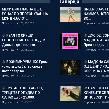
Галерија
МЕСИ БИЛ ГЛАВНА ЦЕЛ,
GREEN COAST 
РОНАЛДО ПРОГОНУВАН НА
NAMMOS HOTEL
МУНДИЈАЛОТ…
ВО…
Плусинфо
07/08/2026
Плусинфо
07/08
РЕАЛ ГО СРУШИ
ДУО ОД СОН
СОПСТВЕНИОТ РЕКОРД За
МАДОНА И КА
Диоманде ќе плати…
Прва заедничк
Плусинфо
06/08/2026
Плусинфо
07/08
ВОЗНЕМИРУВАЧКО Гром
МАДОНА СА
усмрти фудбалер среде
ОД ДЕНИС РО
натпревар во…
СПРЕМНА ДА 
Плусинфо
06/08/2026
Плусинфо
07/08
ЛУДИЛО ВО ТРАБЗОН,
НАМЕСТО СО
ТУРЦИТЕ ПОЛУДЕА ПО
КИНЕЗИТЕ СЕ 
САЛАХ Дури 25.000…
ЏИНОВСКИ ТИ
Плусинфо
05/08/2026
Плусинфо
07/08