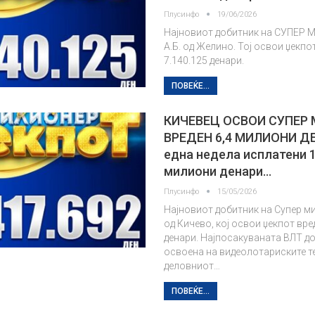
Плусинфо
19/06/2026
Најновиот добитник на СУПЕР
А.Б. од Желино. Тој освои џекпо
7.140.125 денари.
ПОВЕЌЕ...
КИЧЕВЕЦ ОСВОИ СУПЕР
ВРЕДЕН 6,4 МИЛИОНИ Д
една недела исплатени 1
милиони денари…
Плусинфо
15/05/2026
Најновиот добитник на Супер ми
од Кичево, кој освои џекпот вре
денари. Најпосакуваната ВЛТ до
освоена на видеолотариските т
деловниот…
ПОВЕЌЕ...