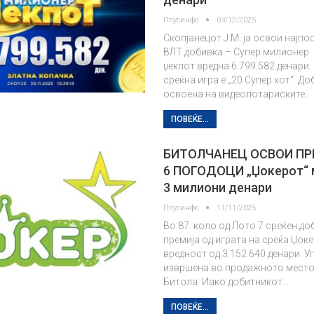
Плусинфо
03/12/2025
Скопјанецот Ј.М. ја освои најп
ВЛТ добивка – Супер милионер
џекпот вредна 6.799.582 денари.
среќна игра е „20 Супер хот“. До
освоена на видеолотариските…
ПОВЕЌЕ...
БИТОЛЧАНЕЦ ОСВОИ ПР
6 ПОГОДОЦИ „Џокерот“ 
3 милиони денари
Плусинфо
11/11/2025
Во 87. коло од Лото 7 среќен д
премија од играта на среќа Џоке
вредност од 3.152.640 денари. У
извршена во продажното место
Битола. Иако добитникот…
ПОВЕЌЕ...