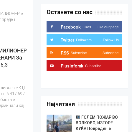
Останете со нас
 МИЛИОНЕР е
т вреден
Facebook
Likes
Like our page
Twitter
Followers
Follow Us
 МИЛИОНЕР
RSS
Subscribe
Subscribe
ЕНАРИ За
5,3
Plusinfomk
Subscribe
Subscribe
лионер е К.Џ.
ден 6.417.692
бивка е
Најчитани
ерминали кај
ГОЛЕМ ПОЖАР ВО
ВОЛКОВО, ИЗГОРЕ
КУЌА Повреден е