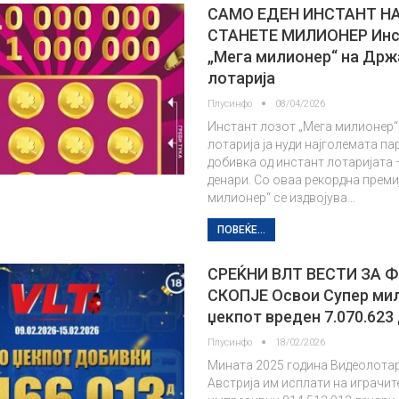
САМО ЕДЕН ИНСТАНТ Н
СТАНЕТЕ МИЛИОНЕР Инс
„Мега милионер“ на Држ
лотарија
Плусинфо
08/04/2026
Инстант лозот „Мега милионер“
лотарија ја нуди најголемата п
добивка од инстант лотаријата 
денари. Со оваа рекордна премиј
милионер“ се издвојува…
ПОВЕЌЕ...
СРЕЌНИ ВЛТ ВЕСТИ ЗА Ф
СКОПЈЕ Освои Супер ми
џекпот вреден 7.070.623
Плусинфо
18/02/2026
Мината 2025 година Видеолота
Австрија им исплати на играчит