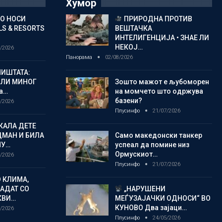
Хумор
ГО НОСИ
ПРИРОДНА ПРОТИВ
S & RESORTS
ВЕШТАЧКА
ИНТЕЛИГЕНЦИЈА • ЗНАЕ ЛИ
НЕКОЈ…
/2026
Панорама
02/08/2026
ИШТАТА:
ЈЛИ МИНОГ
Зошто мажот е љубоморен
а…
на момчето што одржува
базени?
/2026
Плусинфо
21/07/2026
КАЛА ДЕТЕ
ДМАН И БИЛА
Само македонски танкер
МУ…
успеал да помине низ
Ормускиот…
/2026
Плусинфо
21/07/2026
 КЛИМА,
ЛАДАТ СО
„НАРУШЕНИ
КВИ…
МЕЃУЗАЈАЧКИ ОДНОСИ“ ВО
КУНОВО Два зајаци…
/2026
Плусинфо
24/05/2026