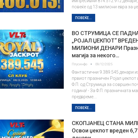
импресивни 814.512.912 денари
повеќе од 13 милиони евра за џ
ПОВЕЌЕ...
ВО СТРУМИЦА СЕ ПАДН
„РОЈАЛ ЏЕКПОТ“ ВРЕДЕН
МИЛИОНИ ДЕНАРИ Празн
магија за некого…
Плусинфо
09/12/2025
Фантастични 9.389.545 денари и
првиот празничен Ројал џекпот
Ф.П. од Струмица за совршен по
година! - За Ф.П. празничната м
предвреме.…
ПОВЕЌЕ...
СКОПЈАНЕЦ СТАНА МИЛ
Освои џекпот вреден 6,
денари