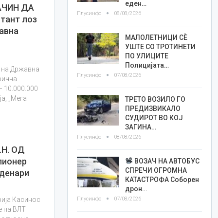
еден…
АЧИН ДА
Плусинфо
08/08/2026
тант лоз
авна
МАЛОЛЕТНИЦИ СÈ
УШТЕ СО ТРОТИНЕТИ
ПО УЛИЦИТЕ
Полицијата…
 на Државна
Плусинфо
07/08/2026
арична
– 10.000.000
а, „Мега
ТРЕТО ВОЗИЛО ГО
ПРЕДИЗВИКАЛО
СУДИРОТ ВО КОЈ
ЗАГИНА…
Плусинфо
08/08/2026
.Н. ОД
лионер
ВОЗАЧ НА АВТОБУС
СПРЕЧИ ОГРОМНА
 денари
КАТАСТРОФА Соборен
дрон…
Плусинфо
07/08/2026
рија Касинос
е на ВЛТ