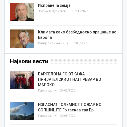
Исправена земја
Златко Теодосиевски
07/08/2026
Климата како безбедносно прашање во
Европа
Ивица Челиковиќ
07/08/2026
Најнови вести
БАРСЕЛОНА ГО ОТКАЖА
ПРИЈАТЕЛСКИОТ НАТПРЕВАР ВО
МАРОКО…
Плусинфо
08/08/2026
ИЗГАСНАТ ГОЛЕМИОТ ПОЖАР ВО
СОПШИШТЕ Го гаснеа три Ер…
Плусинфо
08/08/2026