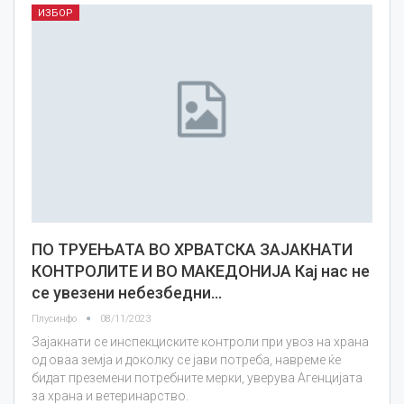
ИЗБОР
ПО ТРУЕЊАТА ВО ХРВАТСКА ЗАЈАКНАТИ
КОНТРОЛИТЕ И ВО МАКЕДОНИЈА Кај нас не
се увезени небезбедни…
Плусинфо
08/11/2023
Зајакнати се инспекциските контроли при увоз на храна
од оваа земја и доколку се јави потреба, навреме ќе
бидат преземени потребните мерки, уверува Агенцијата
за храна и ветеринарство.