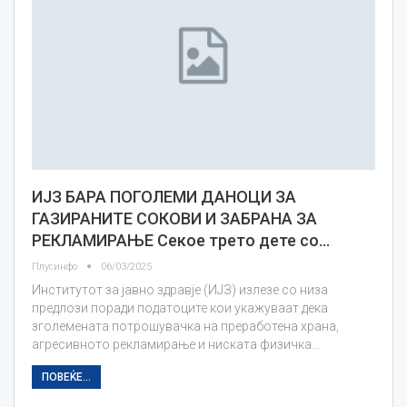
ИЈЗ БАРА ПОГОЛЕМИ ДАНОЦИ ЗА
ГАЗИРАНИТЕ СОКОВИ И ЗАБРАНА ЗА
РЕКЛАМИРАЊЕ Секое трето дете со…
Плусинфо
06/03/2025
Институтот за јавно здравје (ИЈЗ) излезе со низа
предлози поради податоците кои укажуваат дека
зголемената потрошувачка на преработена храна,
агресивното рекламирање и ниската физичка…
ПОВЕЌЕ...