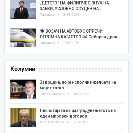
„ДЕТЕТО“ НА ФИЛИПЧЕ Е ВНУК НА
ЗАЕВИ, УСЛОВНО ОСУДЕН НА…
Плусинфо
08/08/2026
ВОЗАЧ НА АВТОБУС СПРЕЧИ
ОГРОМНА КАТАСТРОФА Соборен дрон…
Плусинфо
07/08/2026
Колумни
Задоцнив, но ја исполнив желбата на
мојот татко
Јове Кекеновски
08/08/2026
Леснотијата на разградувањетото на
еден мировен договор
Азис Положани
07/08/2026