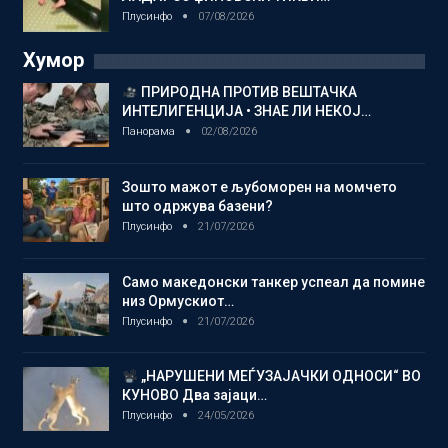
Плусинфо
07/08/2026
Хумор
ПРИРОДНА ПРОТИВ ВЕШТАЧКА
ИНТЕЛИГЕНЦИЈА • ЗНАЕ ЛИ НЕКОЈ…
Панорама
02/08/2026
Зошто мажот е љубоморен на момчето
што одржува базени?
Плусинфо
21/07/2026
Само македонски танкер успеал да помине
низ Ормускиот…
Плусинфо
21/07/2026
„НАРУШЕНИ МЕЃУЗАЈАЧКИ ОДНОСИ“ ВО
КУНОВО Два зајаци…
Плусинфо
24/05/2026