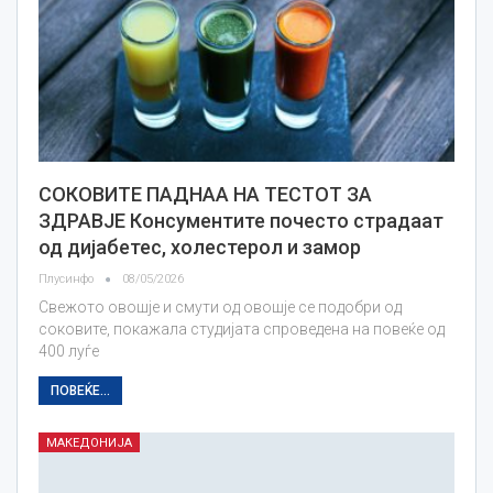
СОКОВИТЕ ПАДНАА НА ТЕСТОТ ЗА
ЗДРАВЈЕ Консументите почесто страдаат
од дијабетес, холестерол и замор
Плусинфо
08/05/2026
Свежото овошје и смути од овошје се подобри од
соковите, покажала студијата спроведена на повеќе од
400 луѓе
ПОВЕЌЕ...
МАКЕДОНИЈА