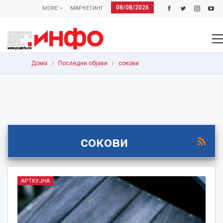
08/08/2026
MORE
МАРКЕТИНГ
Дома
Последни објави
сокови
сокови
АРТКУЈНА